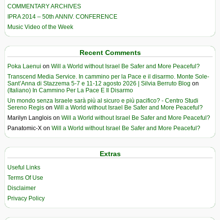
COMMENTARY ARCHIVES
IPRA 2014 – 50th ANNIV. CONFERENCE
Music Video of the Week
Recent Comments
Poka Laenui
on
Will a World without Israel Be Safer and More Peaceful?
Transcend Media Service. In cammino per la Pace e il disarmo. Monte Sole-
Sant’Anna di Stazzema 5-7 e 11-12 agosto 2026 | Silvia Berruto Blog
on
(Italiano) In Cammino Per La Pace E Il Disarmo
Un mondo senza Israele sarà più al sicuro e più pacifico? - Centro Studi
Sereno Regis
on
Will a World without Israel Be Safer and More Peaceful?
Marilyn Langlois
on
Will a World without Israel Be Safer and More Peaceful?
Panatomic-X
on
Will a World without Israel Be Safer and More Peaceful?
Extras
Useful Links
Terms Of Use
Disclaimer
Privacy Policy