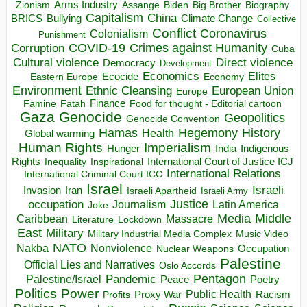
Arms Industry
Biden
Big Brother
Zionism
Assange
Biography
Capitalism
China
BRICS
Climate Change
Bullying
Collective
Conflict
Coronavirus
Colonialism
Punishment
COVID-19
Crimes against Humanity
Corruption
Cuba
Direct violence
Cultural violence
Democracy
Development
Economics
Elites
Ecocide
Economy
Eastern Europe
Environment
European Union
Ethnic Cleansing
Europe
Finance
Food for thought - Editorial cartoon
Famine
Fatah
Gaza
Genocide
Geopolitics
Genocide Convention
Hegemony
Hamas
History
Health
Global warming
Human Rights
Imperialism
Indigenous
Hunger
India
Rights
Inspirational
International Court of Justice ICJ
Inequality
International Relations
International Criminal Court ICC
Israel
Israeli
Invasion
Iran
Israeli Apartheid
Israeli Army
occupation
Justice
Journalism
Latin America
Joke
Media
Middle
Caribbean
Massacre
Lockdown
Literature
East
Military
Military Industrial Media Complex
Music Video
NATO
Nakba
Nonviolence
Occupation
Nuclear Weapons
Palestine
Official Lies and Narratives
Oslo Accords
Pentagon
Pandemic
Palestine/Israel
Peace
Poetry
Politics
Power
Public Health
Proxy War
Racism
Profits