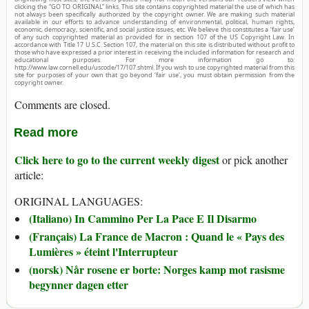
clicking the “GO TO ORIGINAL” links. This site contains copyrighted material the use of which has
not always been specifically authorized by the copyright owner. We are making such material
available in our efforts to advance understanding of environmental, political, human rights,
economic, democracy, scientific, and social justice issues, etc. We believe this constitutes a ‘fair use’
of any such copyrighted material as provided for in section 107 of the US Copyright Law. In
accordance with Title 17 U.S.C. Section 107, the material on this site is distributed without profit to
those who have expressed a prior interest in receiving the included information for research and
educational purposes. For more information go to:
http://www.law.cornell.edu/uscode/17/107.shtml. If you wish to use copyrighted material from this
site for purposes of your own that go beyond ‘fair use’, you must obtain permission from the
copyright owner.
Comments are closed.
Read more
Click here to go to the current weekly digest
or pick another
article:
ORIGINAL LANGUAGES:
(Italiano) In Cammino Per La Pace E Il Disarmo
(Français) La France de Macron : Quand le « Pays des
Lumières » éteint l'Interrupteur
(norsk) Når rosene er borte: Norges kamp mot rasisme
begynner dagen etter