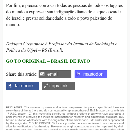
Por fim, é preciso convocar todas as pessoas de todos os lugares
do mundo a expressar sua indignação diante do ataque covarde
de Israel e prestar solidariedade a todo o povo palestino do
mundo.
________________________
Dejalma Cremonese é Professor do Instituto de Sociologia e
Política da Ufpel – RS (Brasil).
GO TO ORIGINAL – BRASIL DE FATO
Share this article:
email
mastodon
facebook
🔗 copy link
DISCLAIMER:
The statements, views and opinions expressed in pieces republished here are
solely those of the authors and do not necessarily represent those of TMS. In accordance with title
17 U.S.C. section 107, this material is distributed without profit to those who have expressed a
prior interest in receiving the included information for research and educational purposes. TMS
has no affiliation whatsoever with the originator of this article nor is TMS endorsed or sponsored
by the originator. “GO TO ORIGINAL” links are provided as a convenience to our readers and
allow for verification of authenticity. However, as originating pages are often updated by their
originating host sites, the versions posted may not match the versions our readers view when