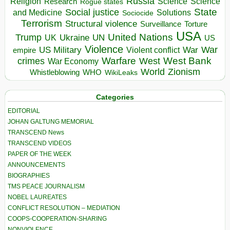
Russia
Religion
Science
Science
Research
Rogue states
State
Social justice
Solutions
and Medicine
Sociocide
Terrorism
Structural violence
Torture
Surveillance
USA
United Nations
Trump
Ukraine
UK
UN
US
Violence
War
US Military
War
empire
Violent conflict
Warfare
West Bank
crimes
West
War Economy
World
Zionism
Whistleblowing
WHO
WikiLeaks
Categories
EDITORIAL
JOHAN GALTUNG MEMORIAL
TRANSCEND News
TRANSCEND VIDEOS
PAPER OF THE WEEK
ANNOUNCEMENTS
BIOGRAPHIES
TMS PEACE JOURNALISM
NOBEL LAUREATES
CONFLICT RESOLUTION – MEDIATION
COOPS-COOPERATION-SHARING
NONVIOLENCE