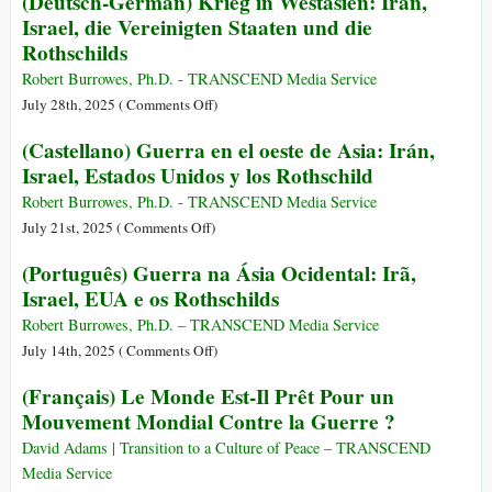
(Deutsch-German) Krieg in Westasien: Iran,
os
Conférence
Israel, die Vereinigten Staaten und die
Bárbaros,
sur
Rothschilds
e
la
Quais
science
Robert Burrowes, Ph.D. - TRANSCEND Media Service
os
politique
on
July 28th, 2025 (
Comments Off
)
Selvagens?
nonkilling,
(Deutsch-
(Castellano) Guerra en el oeste de Asia: Irán,
la
German)
Israel, Estados Unidos y los Rothschild
paix
Krieg
et
in
Robert Burrowes, Ph.D. - TRANSCEND Media Service
la
Westasien:
on
July 21st, 2025 (
Comments Off
)
non-
Iran,
(Castellano)
(Português) Guerra na Ásia Ocidental: Irã,
violence
Israel,
Guerra
Israel, EUA e os Rothschilds
die
en
Vereinigten
el
Robert Burrowes, Ph.D. – TRANSCEND Media Service
Staaten
oeste
on
July 14th, 2025 (
Comments Off
)
und
de
(Português)
(Français) Le Monde Est-Il Prêt Pour un
die
Asia:
Guerra
Mouvement Mondial Contre la Guerre ?
Rothschilds
Irán,
na
Israel,
Ásia
David Adams | Transition to a Culture of Peace – TRANSCEND
Estados
Ocidental:
Media Service
Unidos