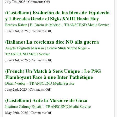
Irã,
on
July 7th, 2025 (
Comments Off
)
y
Israel,
(Français)
(Castellano) Evolución de las Ideas de Izquierda
los
EUA
Le
Rothschild
y Liberales Desde el Siglo XVIII Hasta Hoy
e
Monde
os
Est-
Ernesto Kahan | El Diario de Madrid – TRANSCEND Media Service
Rothschilds
Il
on
June 23rd, 2025 (
Comments Off
)
Prêt
(Castellano)
(Italiano) La coscienza dice NO alla guerra
Pour
Evolución
un
de
Angela Dogliotti Marasso | Centro Studi Sereno Regis –
Mouvement
las
TRANSCEND Media Service
Mondial
Ideas
on
June 23rd, 2025 (
Comments Off
)
Contre
de
(Italiano)
(French) Un Match à Sens Unique : Le PSG
la
Izquierda
La
Flamboyant Face à une Inter Pathétique
Guerre
y
coscienza
?
Liberales
dice
Diran Noubar – TRANSCEND Media Service
Desde
NO
on
June 2nd, 2025 (
Comments Off
)
el
alla
(French)
(Castellano) Ante la Masacre de Gaza
Siglo
guerra
Un
XVIII
Match
Instituto Galtung España - TRANSCEND Media Service
Hasta
à
on
May 26th, 2025 (
Comments Off
)
Hoy