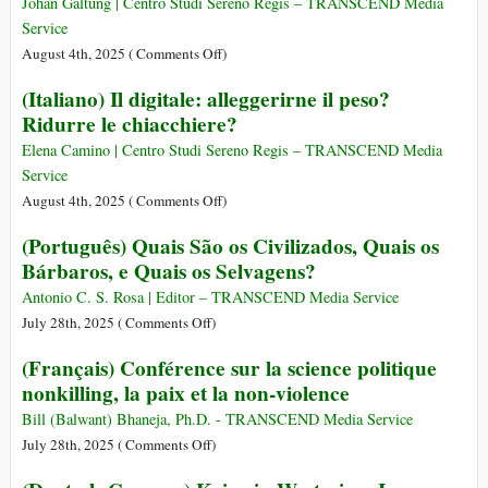
Johan Galtung | Centro Studi Sereno Regis – TRANSCEND Media
Service
on
August 4th, 2025 (
Comments Off
)
(Italiano)
(Italiano) Il digitale: alleggerirne il peso?
Il
Ridurre le chiacchiere?
mondo
si
Elena Camino | Centro Studi Sereno Regis – TRANSCEND Media
muove
Service
verso
on
August 4th, 2025 (
Comments Off
)
sud
(Italiano)
(Português) Quais São os Civilizados, Quais os
e
Il
Bárbaros, e Quais os Selvagens?
est
digitale:
alleggerirne
Antonio C. S. Rosa | Editor – TRANSCEND Media Service
il
on
July 28th, 2025 (
Comments Off
)
peso?
(Português)
(Français) Conférence sur la science politique
Ridurre
Quais
nonkilling, la paix et la non-violence
le
São
chiacchiere?
os
Bill (Balwant) Bhaneja, Ph.D. - TRANSCEND Media Service
Civilizados,
on
July 28th, 2025 (
Comments Off
)
Quais
(Français)