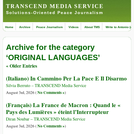
TRANSCEND MEDIA SERVICE
Solutions-Oriented Peace Journalism
Home
Archive
Peace Journalism
Videos
About TMS
Write to Antonio (ed
Archive for the category
‘ORIGINAL LANGUAGES’
« Older Entries
(Italiano) In Cammino Per La Pace E Il Disarmo
Silvia Berruto – TRANSCEND Media Service
No Comments »
August 3rd, 2026 (
)
(Français) La France de Macron : Quand le «
Pays des Lumières » éteint l’Interrupteur
Diran Noubar – TRANSCEND Media Service
No Comments »
August 3rd, 2026 (
)