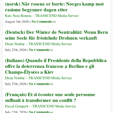
(norsk) Når rosene er borte: Norges kamp mot
rasisme begynner dagen etter
Raïs Neza Boneza – TRANSCEND Media Service
No Comments »
August 3rd, 2026 (
)
(Deutsch) Der Winter de Neutralität: Wenn Bern
seine Seele für fröstelnde Drohnen verkauft
Diran Noubar – TRANSCEND Media Service
No Comments »
July 27th, 2026 (
)
(Italiano) Quando il Presidente della Repubblica
offre la deterrenza francese a Berlino e gli
Champs-Élysées a Kiev
Diran Noubar – TRANSCEND Media Service
No Comments »
July 27th, 2026 (
)
(Français) Et si écouter une seule personne
suffisait à transformer un conflit ?
Pascal Gemperli – TRANSCEND Media Service
No Comments »
July 27th, 2026 (
)