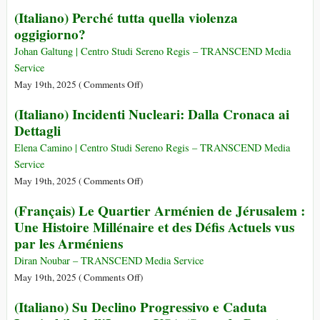
Sens
(Castellano)
(Italiano) Perché tutta quella violenza
Unique
Ante
oggigiorno?
:
la
Le
Masacre
Johan Galtung | Centro Studi Sereno Regis – TRANSCEND Media
PSG
de
Service
Flamboyant
Gaza
on
May 19th, 2025 (
Comments Off
)
Face
(Italiano)
(Italiano) Incidenti Nucleari: Dalla Cronaca ai
à
Perché
Dettagli
une
tutta
Inter
quella
Elena Camino | Centro Studi Sereno Regis – TRANSCEND Media
Pathétique
violenza
Service
oggigiorno?
on
May 19th, 2025 (
Comments Off
)
(Italiano)
(Français) Le Quartier Arménien de Jérusalem :
Incidenti
Une Histoire Millénaire et des Défis Actuels vus
Nucleari:
par les Arméniens
Dalla
Cronaca
Diran Noubar – TRANSCEND Media Service
ai
on
May 19th, 2025 (
Comments Off
)
Dettagli
(Français)
(Italiano) Su Declino Progressivo e Caduta
Le