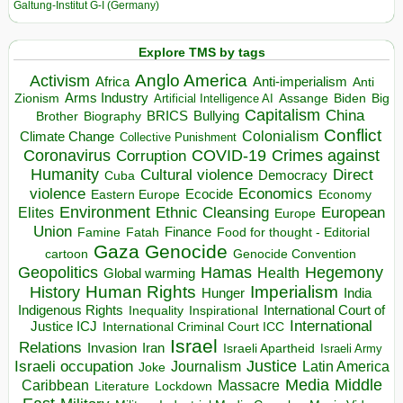
Galtung-Institut G-I (Germany)
Explore TMS by tags
Anglo America
Activism
Africa
Anti-imperialism
Anti
Arms Industry
Biden
Big
Zionism
Artificial Intelligence AI
Assange
Capitalism
China
BRICS
Brother
Bullying
Biography
Conflict
Climate Change
Colonialism
Collective Punishment
Coronavirus
COVID-19
Crimes against
Corruption
Humanity
Direct
Cultural violence
Democracy
Cuba
violence
Economics
Ecocide
Economy
Eastern Europe
Environment
European
Elites
Ethnic Cleansing
Europe
Union
Finance
Food for thought - Editorial
Famine
Fatah
Gaza
Genocide
cartoon
Genocide Convention
Hegemony
Geopolitics
Hamas
Health
Global warming
Human Rights
Imperialism
History
Hunger
India
Indigenous Rights
Inspirational
International Court of
Inequality
International
Justice ICJ
International Criminal Court ICC
Israel
Relations
Invasion
Iran
Israeli Apartheid
Israeli Army
Israeli occupation
Justice
Journalism
Latin America
Joke
Media
Middle
Caribbean
Massacre
Lockdown
Literature