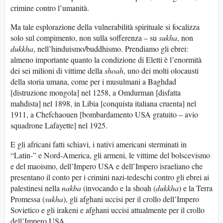
crimine contro l’umanità.
Ma tale esplorazione della vulnerabilità spirituale si focalizza
solo sul compimento, non sulla sofferenza – su
sukha
, non
dukkha
, nell’hinduismo/buddhismo. Prendiamo gli ebrei:
almeno importante quanto la condizione di Eletti è l’enormità
dei sei milioni di vittime della
shoah
, uno dei molti olocausti
della storia umana, come per i musulmani a Baghdad
[distruzione mongola] nel 1258, a Omdurman [disfatta
mahdista] nel 1898, in Libia [conquista italiana cruenta] nel
1911, a Chefchaouen [bombardamento USA gratuito – avio
squadrone Lafayette] nel 1925.
E gli africani fatti schiavi, i nativi americani sterminati in
“Latin-” e Nord-America, gli armeni, le vittime del bolscevismo
e del maoismo, dell’Impero USA e dell’Impero israeliano che
presentano il conto per i crimini nazi-tedeschi contro gli ebrei ai
palestinesi nella
nakba
(invocando e la shoah (
dukkha
) e la Terra
Promessa (
sukha
), gli afghani uccisi per il crollo dell’Impero
Sovietico e gli irakeni e afghani uccisi attualmente per il crollo
dell’Impero USA.