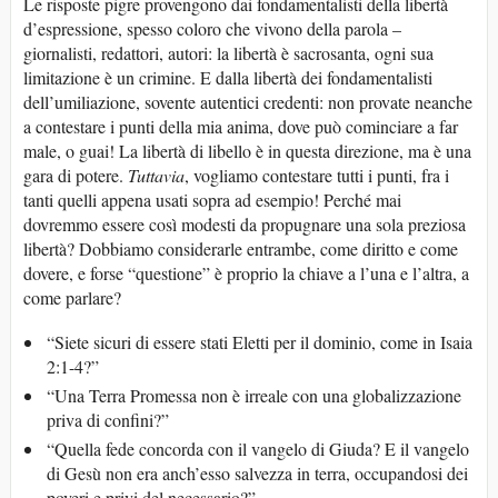
Le risposte pigre provengono dai fondamentalisti della libertà
d’espressione, spesso coloro che vivono della parola –
giornalisti, redattori, autori: la libertà è sacrosanta, ogni sua
limitazione è un crimine. E dalla libertà dei fondamentalisti
dell’umiliazione, sovente autentici credenti: non provate neanche
a contestare i punti della mia anima, dove può cominciare a far
male, o guai! La libertà di libello è in questa direzione, ma è una
gara di potere.
Tuttavia
, vogliamo contestare tutti i punti, fra i
tanti quelli appena usati sopra ad esempio! Perché mai
dovremmo essere così modesti da propugnare una sola preziosa
libertà? Dobbiamo considerarle entrambe, come diritto e come
dovere, e forse “questione” è proprio la chiave a l’una e l’altra, a
come parlare?
“Siete sicuri di essere stati Eletti per il dominio, come in Isaia
2:1-4?”
“Una Terra Promessa non è irreale con una globalizzazione
priva di confini?”
“Quella fede concorda con il vangelo di Giuda? E il vangelo
di Gesù non era anch’esso salvezza in terra, occupandosi dei
poveri e privi del necessario?”