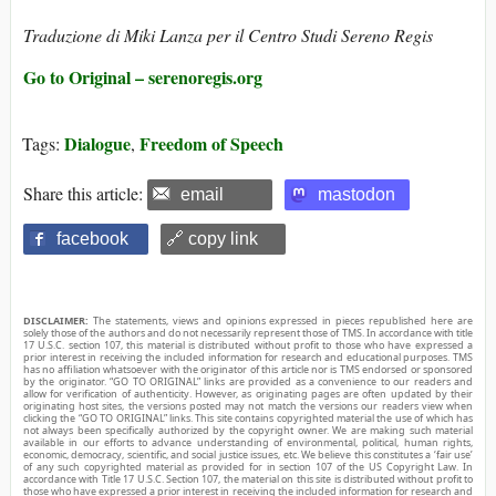
Traduzione di Miki Lanza per il Centro Studi Sereno Regis
Go to Original – serenoregis.org
Dialogue
Freedom of Speech
Tags:
,
Share this article:
email
mastodon
facebook
🔗 copy link
DISCLAIMER:
The statements, views and opinions expressed in pieces republished here are
solely those of the authors and do not necessarily represent those of TMS. In accordance with title
17 U.S.C. section 107, this material is distributed without profit to those who have expressed a
prior interest in receiving the included information for research and educational purposes. TMS
has no affiliation whatsoever with the originator of this article nor is TMS endorsed or sponsored
by the originator. “GO TO ORIGINAL” links are provided as a convenience to our readers and
allow for verification of authenticity. However, as originating pages are often updated by their
originating host sites, the versions posted may not match the versions our readers view when
clicking the “GO TO ORIGINAL” links. This site contains copyrighted material the use of which has
not always been specifically authorized by the copyright owner. We are making such material
available in our efforts to advance understanding of environmental, political, human rights,
economic, democracy, scientific, and social justice issues, etc. We believe this constitutes a ‘fair use’
of any such copyrighted material as provided for in section 107 of the US Copyright Law. In
accordance with Title 17 U.S.C. Section 107, the material on this site is distributed without profit to
those who have expressed a prior interest in receiving the included information for research and