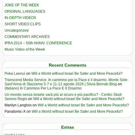
JOKE OF THE WEEK
ORIGINAL LANGUAGES
IN-DEPTH VIDEOS
SHORT VIDEO CLIPS
Uncategorized
COMMENTARY ARCHIVES
IPRA 2014 – 50th ANNIV. CONFERENCE
Music Video of the Week
Recent Comments
Poka Laenui
on
Will a World without Israel Be Safer and More Peaceful?
Transcend Media Service. In cammino per la Pace e il disarmo. Monte Sole-
Sant’Anna di Stazzema 5-7 e 11-12 agosto 2026 | Silvia Berruto Blog
on
(Italiano) In Cammino Per La Pace E Il Disarmo
Un mondo senza Israele sarà più al sicuro e più pacifico? - Centro Studi
Sereno Regis
on
Will a World without Israel Be Safer and More Peaceful?
Marilyn Langlois
on
Will a World without Israel Be Safer and More Peaceful?
Panatomic-X
on
Will a World without Israel Be Safer and More Peaceful?
Extras