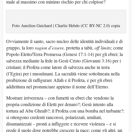
male al massimo con minimo rischio per chi colpisse?
Foto Aurelien Guichard | Charlie Hebdo (CC BY-NC 2.0) copia
Ovviamente il santo, sacro nucleo delle identità individuali e di
gruppo, la loro
ragion d’essere,
protetta a tabù,
off limits
; come
Popolo Eletto/Terra Promessa (Genesi 17:1-14) per gli ebrei; la
salvezza mediante la fede in Gesù Cristo (Giovanni 3:16) per i
cristiani; il Profeta come latore di salvezza anche in terra
(l’Egira) per i musulmani. La sacralità viene sottolineata nella
proibizione di raffigurare Allah e il Profeta, e per gli ebrei
addirittura nel pronunciare appieno il nome dell’Eterno.
Mostrare irriverenza – con fumetti su ebrei che vendono la
propria condizione di Eletti per denaro?; Gesù intento alla
tortura ad Abu Ghraib?; il Profeta con una bomba nel turbante?:
si ottengono credenti rancorosi, polarizzati, umiliati,
disumanizzati – pronti a infliggere e ricevere violenza – e si
erode il suolo dove potrebbe crescere la pace; come gli altri, un