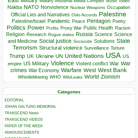
East
Military
Military Industrial Media Complex
Music Video
NATO
Nakba
Nonviolence
Occupation
Nuclear Weapons
Palestine
Official Lies and Narratives
Oslo Accords
Pentagon
Pandemic
Palestine/Israel
Peace
Poetry
Politics
Power
Public Health
Proxy War
Racism
Profits
Russia
Religion
Science
Science
Research
Rogue states
State
Social justice
Solutions
and Medicine
Sociocide
Terrorism
Structural violence
Torture
Surveillance
USA
United Nations
Trump
Ukraine
UK
UN
US
Violence
War
US Military
War
empire
Violent conflict
Warfare
West Bank
crimes
West
War Economy
World
Zionism
Whistleblowing
WHO
WikiLeaks
Categories
EDITORIAL
JOHAN GALTUNG MEMORIAL
TRANSCEND News
TRANSCEND VIDEOS
PAPER OF THE WEEK
ANNOUNCEMENTS