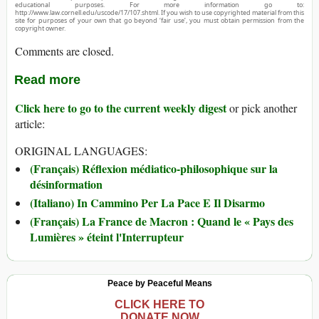
educational purposes. For more information go to:
http://www.law.cornell.edu/uscode/17/107.shtml. If you wish to use copyrighted material from this
site for purposes of your own that go beyond ‘fair use’, you must obtain permission from the
copyright owner.
Comments are closed.
Read more
Click here to go to the current weekly digest
or pick another
article:
ORIGINAL LANGUAGES:
(Français) Réflexion médiatico-philosophique sur la
désinformation
(Italiano) In Cammino Per La Pace E Il Disarmo
(Français) La France de Macron : Quand le « Pays des
Lumières » éteint l'Interrupteur
Peace by Peaceful Means
CLICK HERE TO
DONATE NOW