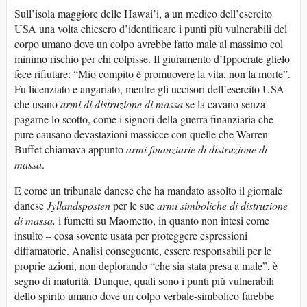
Sull’isola maggiore delle Hawai’i, a un medico dell’esercito
USA una volta chiesero d’identificare i punti più vulnerabili del
corpo umano dove un colpo avrebbe fatto male al massimo col
minimo rischio per chi colpisse. Il giuramento d’Ippocrate glielo
fece rifiutare: “Mio compito è promuovere la vita, non la morte”.
Fu licenziato e angariato, mentre gli uccisori dell’esercito USA
che usano
armi di
distruzione di massa
se la cavano senza
pagarne lo scotto, come i signori della guerra finanziaria che
pure causano devastazioni massicce con quelle che Warren
Buffet chiamava appunto
armi finanziarie di distruzione di
massa
.
E come un tribunale danese che ha mandato assolto il giornale
danese
Jyllandsposten
per le sue
armi simboliche di distruzione
di massa,
i fumetti su Maometto, in quanto non intesi come
insulto – cosa sovente usata per proteggere espressioni
diffamatorie. Analisi conseguente, essere responsabili per le
proprie azioni, non deplorando “che sia stata presa a male”, è
segno di maturità. Dunque, quali sono i punti più vulnerabili
dello spirito umano dove un colpo verbale-simbolico farebbe