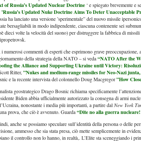
xt of Russia’s Updated Nuclear Doctrine
‘ e spiegato brevemente e
’Russia’s Updated Nuke Doctrine Aims To Deter Unacceptable 
i
sia ha lanciato una versione ’sperimentale” del nuovo missile ipersoni
tate bersagliabili in modo indipendente, ciascuna contenente sei submu
oè dieci volte la velocità del suono) per distruggere la fabbrica di missil
ipropetrovsk.
 i numerosi commenti di esperti che esprimono grave preoccupazione, a
“NATO After the W
iornamento della strategia della NATO – si veda
oofing the Alliance and Supporting Ukraine until Victory:
Risoluz
”Nukes and medium-range missiles for Neo-Nazi junta,
Scott Ritter,
”How Clos
nic e la recente intervista del colonnello Doug Macgregor
nalista geostrategico Drago Bosnic richiama specificamente l’attenzione
sidente Biden abbia ufficialmente autorizzato la consegna di armi nuclear
l’Ucraina, nonostante i media più importanti, a partire dal
New York Ti
“Dite no alla guerra nucleare!
una prova, che ciò è avvenuto. Guarda
ndi, anche se possiamo speculare sull’identità della persona o delle per
isione, ammesso che sia stata presa, ciò mette semplicemente in evidenz
iano il controllo non lo hanno, in realtà,. L’Elite sta sceneggiando i prin