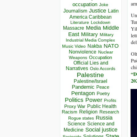
arm
occupation
Joke
Justice
Journalism
Latin
Un 
America Caribbean
Tur
Lockdown
Literature
Media
Middle
Yi
Massacre
East
Military
let
Military
Industrial Media Complex
del
NATO
Nakba
Music Video
Nonviolence
Nuclear
Olt
Occupation
Weapons
Può
Official Lies and
chi
Narratives
Oslo Accords
“D
Palestine
20
Palestine/Israel
Pandemic
Peace
Pentagon
Poetry
Politics
Power
Profits
Public Health
Proxy War
Racism
Religion
Research
Russia
Rogue states
Science
Science and
Social justice
Medicine
State
Solutions
Sociocide