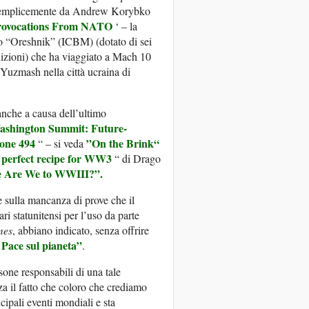
 semplicemente da Andrew Korybko
Provocations From NATO
‘ – la
co “Oreshnik” (ICBM) (dotato di sei
nizioni) che ha viaggiato a Mach 10
i Yuzmash nella città ucraina di
nche a causa dell’ultimo
ashington Summit:
Future-
ione 494
”On the Brink“
“ – si veda
 perfect recipe for WW3
“ di Drago
e Are We to WWIII?”.
 sulla mancanza di prove che il
i statunitensi per l’uso da parte
mes
, abbiano indicato, senza offrire
Pace sul pianeta”
.
sone responsabili di una tale
a il fatto che coloro che crediamo
cipali eventi mondiali e sta