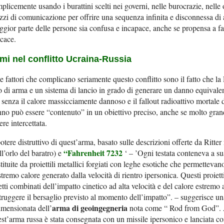
plicemente usando i burattini scelti nei governi, nelle burocrazie, nelle 
zi di comunicazione per offrire una sequenza infinita e disconnessa di 
gior parte delle persone sia confusa e incapace, anche se propensa a fa
icace.
mi nel conflitto Ucraina-Russia
 fattori che complicano seriamente questo conflitto sono il fatto che 
o di arma e un sistema di lancio in grado di generare un danno equivalen
senza il calore massicciamente dannoso e il fallout radioattivo mortale de
no può essere “contenuto” in un obiettivo preciso, anche se molto gra
ere intercettata.
potere distruttivo di quest’arma, basato sulle descrizioni offerte da Ritte
“Fahrenheit 7232
ll’orlo del baratro) e
‘ – ’Ogni testata conteneva a su
tituite da proiettili metallici forgiati con leghe esotiche che permetteva
stremo calore generato dalla velocità di rientro ipersonica. Questi proiett
etti combinati dell’impatto cinetico ad alta velocità e del calore estremo 
truggere il bersaglio previsto al momento dell’impatto”. – suggerisce u
arma di geoingegneria
imensionata dell’
nota come “ Rod from God”. A 
st’arma russa è stata consegnata con un missile ipersonico e lanciata c