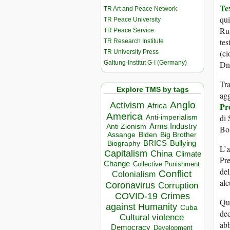
Te
TR Art and Peace Network
qu
TR Peace University
Rus
TR Peace Service
tes
TR Research Institute
(ci
TR University Press
Galtung-Institut G-I (Germany)
Dn
Tra
Explore TMS by tags
agg
Anglo
Activism
Pr
Africa
America
di 
Anti-imperialism
Arms Industry
Anti Zionism
Bos
Biden
Big Brother
Assange
BRICS
Bullying
Biography
L’a
Capitalism
China
Climate
Pre
Change
Collective Punishment
del
Conflict
Colonialism
alc
Coronavirus
Corruption
COVID-19
Crimes
Qui
against Humanity
Cuba
dec
Cultural violence
abb
Democracy
Development