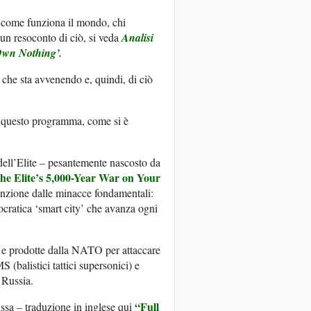
o come funziona il mondo, chi
 un resoconto di ciò, si veda
Analisi
Own Nothing’.
 che sta avvenendo e, quindi, di ciò
i questo programma, come si è
dell’Elite – pesantemente nascosto da
he Elite’s 5,000-Year War on Your
ttenzione dalle minacce fondamentali:
nocratica ‘smart city’ che avanza ogni
e e prodotte dalla NATO per attaccare
 (balistici tattici supersonici) e
 Russia.
“Full
ussa – traduzione in inglese qui