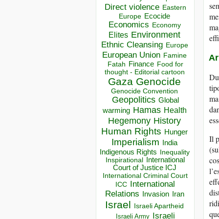
sem
Direct violence
Eastern
mez
Ecocide
Europe
Economics
Economy
mag
Environment
Elites
eff
Ethnic Cleansing
Europe
European Union
Famine
Ar
Finance
Food for
Fatah
thought - Editorial cartoon
Due
Gaza
Genocide
tip
Genocide Convention
ma 
Geopolitics
Global
dan
Hamas
Health
warming
ess
Hegemony
History
Human Rights
Hunger
Il 
Imperialism
India
(su
Indigenous Rights
Inequality
cos
Inspirational
International
Court of Justice ICJ
l’e
International Criminal Court
eff
International
ICC
dis
Relations
Invasion
Iran
rid
Israel
Israeli Apartheid
que
Israeli
Israeli Army