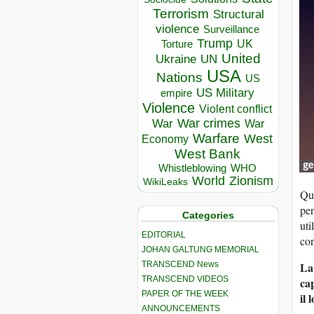
Terrorism
Structural
violence
Surveillance
Trump
UK
Torture
United
Ukraine
UN
USA
Nations
US
US Military
empire
Violence
Violent conflict
War crimes
War
War
Warfare
West
Economy
West Bank
Whistleblowing
WHO
World
Zionism
WikiLeaks
Qui
per
Categories
uti
EDITORIAL
con
JOHAN GALTUNG MEMORIAL
TRANSCEND News
La
TRANSCEND VIDEOS
cap
PAPER OF THE WEEK
il 
ANNOUNCEMENTS