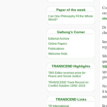
Com
Paper of the week
orc
Can One Philosophy Fit the Whole
sto
World?
Di 
che
Galtung’s Corner
Editorial Archive
Ine
Online Papers
reg
Publications
Welcome Note
Sfo
que
Mi
TRANSCEND Highlights
spo
TMS Edtior receives prize for
gio
Peace and Social Justice
TRANSCEND Track Record on
Nel
Conflict Solution 1958–2018
il 
mis
TRANSCEND Links
In 
TR International