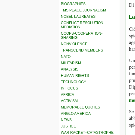
Di 
BIOGRAPHIES
TMS PEACE JOURNALISM
La
NOBEL LAUREATES
CONFLICT RESOLUTION –
MEDIATION
Ciò
COOPS-COOPERATION-
spi
SHARING
age
NONVIOLENCE
han
TRANSCEND MEMBERS
NATO
Una
MILITARISM
per
ANALYSIS
fun
HUMAN RIGHTS
pri
TECHNOLOGY
Dip
IN FOCUS
pen
AFRICA
me
ACTIVISM
MEMORABLE QUOTES
Se 
ANGLO AMERICA
abb
NEWS
sp
JUSTICE
WAR RACKET–CATASTROPHE