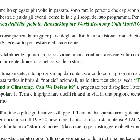
e ho spiegato più volte in passato, sono rare le persone che capiscon
hestra e guida gli eventi, come lo fa e gli scopi del suo programma. Per
rica dell’élite globale:
Ransacking the World Economy Until ‘You’ll 
conseguenza, la maggior parte degli analisti ha una visione errata di ciò
 è necessario per resistere efficacemente.
vitabilmente, quindi, la popolazione umana continua a essere vittima d
olarmente dimostrato nel corso della storia.
rtunatamente, il tempo si sta rapidamente esaurendo con il programma 
“T
sta raffica infinita di “notizie” aziendali, tra le altre tecniche (si veda
nd is Climaxing.
Can We Defeat it?”
), progettate per distogliere l’a
polare la Terra e imprigionare quelli rimasti in vita in una prigione tec
rno.
l’ultimo e più significativo sviluppo, L’Ucraina ha sparato armi guidat
territorio russo. Il 19 e 20 novembre, ha usato missili statunitensi ATACMS
sili britannici “Storm Shadow” (da crociera) per distruggere obiettivi in
risposta, e subito dopo l’ultimo aggiornamento della dottrina nucleare r