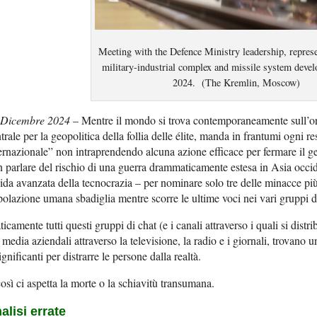
Meeting with the Defence Ministry leadership, represe
military-industrial complex and missile system deve
2024. (The Kremlin, Moscow)
 Dicembre 2024
– Mentre il mondo si trova contemporaneamente sull’or
trale per la geopolitica della follia delle élite, manda in frantumi ogni r
ernazionale” non intraprendendo alcuna azione efficace per fermare il ge
 parlare del rischio di una guerra drammaticamente estesa in Asia occiden
ida avanzata della tecnocrazia – per nominare solo tre delle minacce pi
olazione umana sbadiglia mentre scorre le ultime voci nei vari gruppi di
ticamente tutti questi gruppi di chat (e i canali attraverso i quali si distr
 media aziendali attraverso la televisione, la radio e i giornali, trovano 
ignificanti per distrarre le persone dalla realtà.
osì ci aspetta la morte o la schiavitù transumana.
alisi errate