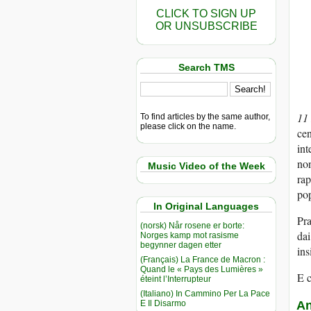
CLICK TO SIGN UP
OR UNSUBSCRIBE
Search TMS
11
To find articles by the same author,
please click on the name.
cen
int
non
Music Video of the Week
rap
pop
In Original Languages
Pra
(norsk) Når rosene er borte:
dai
Norges kamp mot rasisme
begynner dagen etter
ins
(Français) La France de Macron :
Quand le « Pays des Lumières »
E c
éteint l’Interrupteur
(Italiano) In Cammino Per La Pace
E Il Disarmo
An