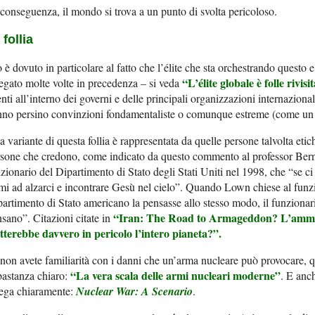
conseguenza, il mondo si trova a un punto di svolta pericoloso.
 follia
 è dovuto in particolare al fatto che l’élite che sta orchestrando questo e a
“L’élite globale è folle rivisi
egato molte volte in precedenza – si veda
nti all’interno dei governi e delle principali organizzazioni internazionali 
no persino convinzioni fondamentaliste o comunque estreme (come un asp
 variante di questa follia è rappresentata da quelle persone talvolta et
sone che credono, come indicato da questo commento al professor Bern
zionario del Dipartimento di Stato degli Stati Uniti nel 1998, che “se ci
mi ad alzarci e incontrare Gesù nel cielo”. Quando Lown chiese al funzi
artimento di Stato americano la pensasse allo stesso modo, il funzionario
“Iran:
The Road to Armageddon?
L’ammi
sano”. Citazioni citate in
tterebbe davvero in pericolo l’intero pianeta?”.
non avete familiarità con i danni che un’arma nucleare può provocare, q
“La vera scala delle armi nucleari moderne”
astanza chiaro:
. E anc
iega chiaramente:
Nuclear War: A Scenario
.