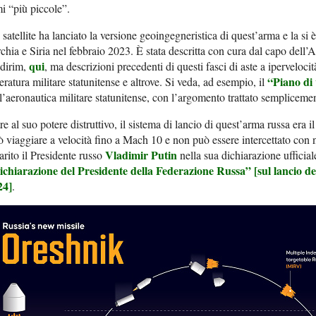
i “più piccole”.
satellite ha lanciato la versione geoingegneristica di quest’arma e la si è
chia e Siria nel febbraio 2023. È stata descritta con cura dal capo dell’
qui
ldirim,
, ma descrizioni precedenti di questi fasci di aste a iperveloci
“Piano di 
teratura militare statunitense e altrove. Si veda, ad esempio, il
l’aeronautica militare statunitense, con l’argomento trattato sempliceme
re al suo potere distruttivo, il sistema di lancio di quest’arma russa era 
 viaggiare a velocità fino a Mach 10 e non può essere intercettato con 
Vladimir Putin
arito il Presidente russo
nella sua dichiarazione ufficial
ichiarazione del Presidente della Federazione Russa” [sul lancio de
24]
.