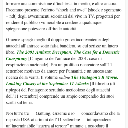
formare una commissione d’inchiesta in merito, e altro ancora.
Facemmo presente l’effetto “shock and awe” [shock e sgomento
– ndt] degli avvenimenti sciorinati dal vivo in TV, progettati per
rendere il pubblico vulnerabile a credere a qualunque
spiegazione potessero offrire le autorità.
Graeme spiegò meglio il doppio grave inconveniente degli
attacchi all’antrace sotto falsa bandiera, su cui scrisse un intero
libro,
The 2001 Anthrax Deception: The Case for a Domestic
Conspiracy
[L’inganno dell’antrace del 2001: caso di
cospirazione nazionale]. Era un prolifico ricercatore sull’11
settembre motivato da amore per l’umanità e un uncessante
ricerca della verità. Il volume
online
The Pentagon’s B Movie:
Looking Closely at the September 11 Attacks
[Il filmetto (di
ripiego) del Pentagono: scrutinio meticoloso degli attacchi
dell’11 settembre] comprende un ampio compendio dei suoi
scritti sul tema.
Noi tutt’e tre — Galtung, Graeme e io — concordavamo che la
risposta USA ai crimini dell’11 settembre — intraprendere
un’interminabile “guerra al terrore” mirante a rassodare il