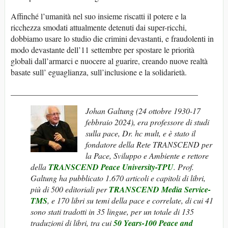
Affinché l’umanità nel suo insieme riscatti il potere e la
ricchezza smodati attualmente detenuti dai super-ricchi,
dobbiamo usare lo studio die crimini devastanti, e fraudolenti in
modo devastante dell’11 settembre per spostare le priorità
globali dall’armarci e nuocere al guarire, creando nuove realtà
basate sull’ eguaglianza, sull’inclusione e la solidarietà.
______________________________________________
Johan Galtung (24 ottobre 1930-17
febbraio 2024), era professore di studi
sulla pace, Dr. hc mult, e è stato il
fondatore della Rete TRANSCEND per
la Pace, Sviluppo e Ambiente e rettore
della
TRANSCEND Peace University-TPU
. Prof.
Galtung ha pubblicato 1.670 articoli e capitoli di libri,
più di 500 editoriali per
TRANSCEND Media Service-
TMS
, e 170 libri su temi della pace e correlate, di cui 41
sono stati tradotti in 35 lingue, per un totale di 135
traduzioni di libri, tra cui
50 Years-100 Peace and