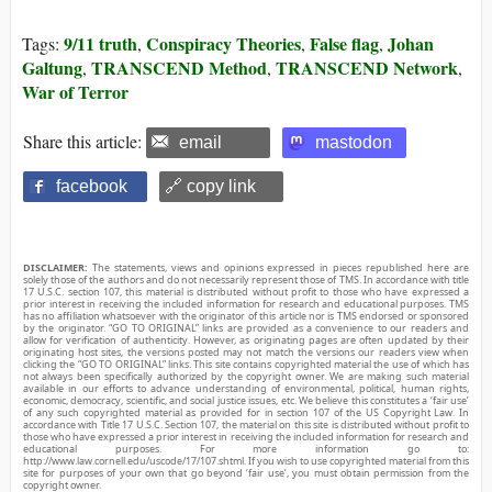
9/11 truth
Conspiracy Theories
False flag
Johan
Tags:
,
,
,
Galtung
TRANSCEND Method
TRANSCEND Network
,
,
,
War of Terror
Share this article:
email
mastodon
facebook
🔗 copy link
DISCLAIMER:
The statements, views and opinions expressed in pieces republished here are
solely those of the authors and do not necessarily represent those of TMS. In accordance with title
17 U.S.C. section 107, this material is distributed without profit to those who have expressed a
prior interest in receiving the included information for research and educational purposes. TMS
has no affiliation whatsoever with the originator of this article nor is TMS endorsed or sponsored
by the originator. “GO TO ORIGINAL” links are provided as a convenience to our readers and
allow for verification of authenticity. However, as originating pages are often updated by their
originating host sites, the versions posted may not match the versions our readers view when
clicking the “GO TO ORIGINAL” links. This site contains copyrighted material the use of which has
not always been specifically authorized by the copyright owner. We are making such material
available in our efforts to advance understanding of environmental, political, human rights,
economic, democracy, scientific, and social justice issues, etc. We believe this constitutes a ‘fair use’
of any such copyrighted material as provided for in section 107 of the US Copyright Law. In
accordance with Title 17 U.S.C. Section 107, the material on this site is distributed without profit to
those who have expressed a prior interest in receiving the included information for research and
educational purposes. For more information go to:
http://www.law.cornell.edu/uscode/17/107.shtml. If you wish to use copyrighted material from this
site for purposes of your own that go beyond ‘fair use’, you must obtain permission from the
copyright owner.