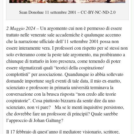
Sean Donohue 11 settembre 2001 – CC-BY-NC-ND-2.0
2 Maggio 2024
–
Un argomento cui non è permesso di essere
trattato nelle venerate sale accademiche è qualunque accenno
che la narrazione ufficiale dell’11 settembre 2001 possa non
essere interamente vera. I professori con rispetto per sé stessi non
solo eviteranno come la peste tale argomento, ma proibiranno a
chiunque di trattarlo in loro presenza, come temendo di poter
essere stigmatizzati quali “teorici della cospirazione/
complottisti” per associazione. Quandunque io abbia sollevato
domande importune sugli eventi di tale data, il mio ex-marito,
scienziato e professore in primaria università terminava la
conversazione con la brusca risposta “non credo alle teorie
cospiratorie”. Cosa piuttosto bizzarra da sentir dire da uno
scienziato, non vi pare? Ma se le menti inquisitive persistono,
che dovrebbe fare un professore di principii? Quale sarebbe
l’approccio di Johan Galtung?
Il 17 febbraio di quest’anno il mediatore visionario, scrittore,