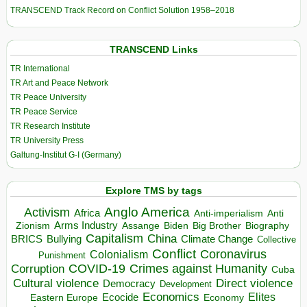
TRANSCEND Track Record on Conflict Solution 1958–2018
TRANSCEND Links
TR International
TR Art and Peace Network
TR Peace University
TR Peace Service
TR Research Institute
TR University Press
Galtung-Institut G-I (Germany)
Explore TMS by tags
Anglo America
Activism
Africa
Anti-imperialism
Anti
Arms Industry
Biden
Big Brother
Zionism
Assange
Biography
Capitalism
China
BRICS
Climate Change
Bullying
Collective
Conflict
Coronavirus
Colonialism
Punishment
COVID-19
Crimes against Humanity
Corruption
Cuba
Direct violence
Cultural violence
Democracy
Development
Economics
Elites
Ecocide
Economy
Eastern Europe