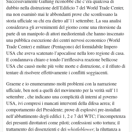
Successivamente Galtung riconobbe che c’era qualcosa di
dubbio nella distruzione dell’Edificio 7 del World Trade Center,
ma non esaminò mai le abbondanti prove che sconfessano la
storia ufficiale su chi era dietro all’11 settembre. La sua analisi
considerava gli avvenimenti del giorno come una ritorsione da
parte di un manipolo di attori mediorientali che hanno inscenato
una pubblica esecuzione dei centri nervosi economico (World
Trade Center) e militare (Pentagono) del formidabile Impero
USA che aveva scatenato l’apocalisse nella loro regione di casa.
E condannava chiaro e tondo l’irriflessiva reazione bellicose
USA che causò molte più volte morte e distruzione, e il rifiuto di
tentare di risolvere effettivamente i conflitti soggiacenti.
Graeme e io enumerammo molti problemi con la narrazione
ufficiale, ben noti a quelli del movimento per la verità sull’11
settembre , che indicano una complicità di interni al governo
USA, ivi compresi i mancati interventi della difesa aerea; il
comportamento del Presidente; prove di esplosivi pre-installati
nell’abbattimento degli edifici 1, 2 e 7 del WTC; l’incompetenza
dei presunti dirottatori come piloti; confessioni sotto tortura; il
trattamento dei dissenzienti e dei
whistleblower
; la riluttanza a