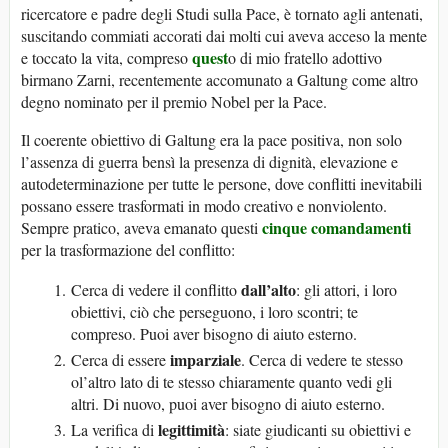
ricercatore e padre degli Studi sulla Pace, è tornato agli antenati,
suscitando commiati accorati dai molti cui aveva acceso la mente
quest
e toccato la vita, compreso
o di mio fratello adottivo
birmano Zarni, recentemente accomunato a Galtung come altro
degno nominato per il premio Nobel per la Pace.
Il coerente obiettivo di Galtung era la pace positiva, non solo
l’assenza di guerra bensì la presenza di dignità, elevazione e
autodeterminazione per tutte le persone, dove conflitti inevitabili
possano essere trasformati in modo creativo e nonviolento.
cinque comandamenti
Sempre pratico, aveva emanato questi
per la trasformazione del conflitto:
dall’alto
Cerca di vedere il conflitto
: gli attori, i loro
obiettivi, ciò che perseguono, i loro scontri; te
compreso. Puoi aver bisogno di aiuto esterno.
imparziale
Cerca di essere
. Cerca di vedere te stesso
ol’altro lato di te stesso chiaramente quanto vedi gli
altri. Di nuovo, puoi aver bisogno di aiuto esterno.
legittimità
La verifica di
: siate giudicanti su obiettivi e