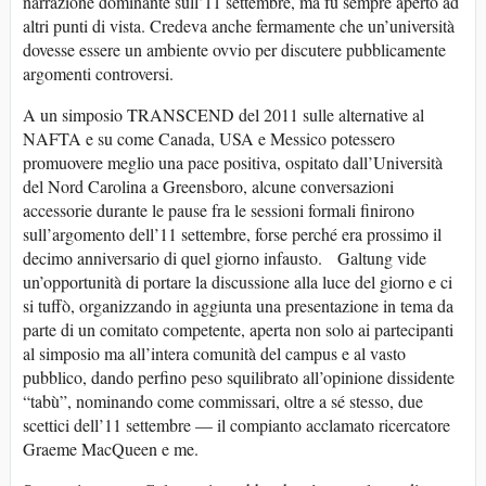
narrazione dominante sull’11 settembre, ma fu sempre aperto ad
altri punti di vista. Credeva anche fermamente che un’università
dovesse essere un ambiente ovvio per discutere pubblicamente
argomenti controversi.
A un simposio TRANSCEND del 2011 sulle alternative al
NAFTA e su come Canada, USA e Messico potessero
promuovere meglio una pace positiva, ospitato dall’Università
del Nord Carolina a Greensboro, alcune conversazioni
accessorie durante le pause fra le sessioni formali finirono
sull’argomento dell’11 settembre, forse perché era prossimo il
decimo anniversario di quel giorno infausto. Galtung vide
un’opportunità di portare la discussione alla luce del giorno e ci
si tuffò, organizzando in aggiunta una presentazione in tema da
parte di un comitato competente, aperta non solo ai partecipanti
al simposio ma all’intera comunità del campus e al vasto
pubblico, dando perfino peso squilibrato all’opinione dissidente
“tabù”, nominando come commissari, oltre a sé stesso, due
scettici dell’11 settembre — il compianto acclamato ricercatore
Graeme MacQueen e me.