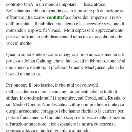
controllo USA in un mondo unipolare — fosse atroce.
Sollecitammo chi era meno invasato a prestare più attenzione ad
conflitt
affrontare gli ulcerosi
i fra e forze dell’impero e il resto
dell’umanità. Il pubblico era attento e la successive sessione di
domande e risposte fu vivace. Molti espressero apprezzamento
per aver affrontato pubblicamente il tema e aver accolto tutte le
voci in merito.
Quanto sopra è inteso come omaggio al mio amico e mentore, il
professor Johan Galtung, che ci ha lasciati in febbraio, nonché al
mio amico e mentore, il professor Graeme MacQueen, che ci ha
lasciati un anno fa.
Per onorare il loro lascito, invito tutti voi coinvolti
nell’accademia a dare la stura agli argomenti tabù, si tratti di
sfidare le ortodossie sull’11 settembre, sul Covid, sulla Russia, o
sul Medio Oriente. Non lasciatevi zittire o intimidire, e unitevi a
quegli accademici coraggiosi che hanno rischiato la carriera per
parlare francamente. Onorate lo scopo intrinseco delle istituzioni
d’istruzione superiore, cioè espandere la nostra conoscenza,
consapevolezza e modi di guardare al mondo.