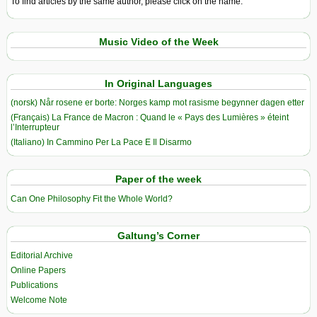
To find articles by the same author, please click on the name.
Music Video of the Week
In Original Languages
(norsk) Når rosene er borte: Norges kamp mot rasisme begynner dagen etter
(Français) La France de Macron : Quand le « Pays des Lumières » éteint
l’Interrupteur
(Italiano) In Cammino Per La Pace E Il Disarmo
Paper of the week
Can One Philosophy Fit the Whole World?
Galtung’s Corner
Editorial Archive
Online Papers
Publications
Welcome Note