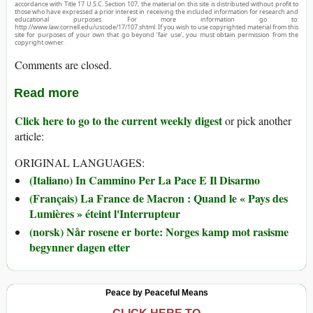
accordance with Title 17 U.S.C. Section 107, the material on this site is distributed without profit to
those who have expressed a prior interest in receiving the included information for research and
educational purposes. For more information go to:
http://www.law.cornell.edu/uscode/17/107.shtml. If you wish to use copyrighted material from this
site for purposes of your own that go beyond ‘fair use’, you must obtain permission from the
copyright owner.
Comments are closed.
Read more
Click here to go to the current weekly digest
or pick another
article:
ORIGINAL LANGUAGES:
(Italiano) In Cammino Per La Pace E Il Disarmo
(Français) La France de Macron : Quand le « Pays des
Lumières » éteint l'Interrupteur
(norsk) Når rosene er borte: Norges kamp mot rasisme
begynner dagen etter
Peace by Peaceful Means