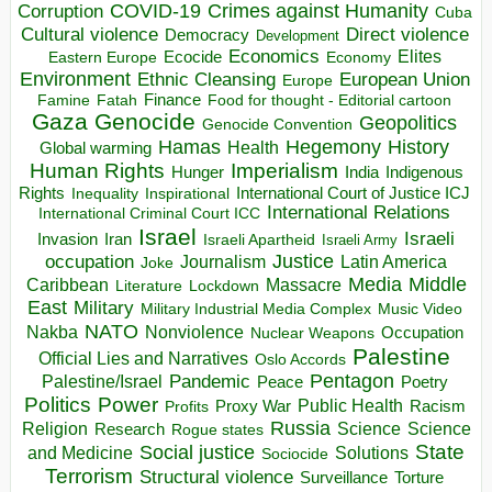
COVID-19
Crimes against Humanity
Corruption
Cuba
Direct violence
Cultural violence
Democracy
Development
Economics
Elites
Ecocide
Economy
Eastern Europe
Environment
European Union
Ethnic Cleansing
Europe
Finance
Food for thought - Editorial cartoon
Famine
Fatah
Gaza
Genocide
Geopolitics
Genocide Convention
Hegemony
Hamas
History
Health
Global warming
Human Rights
Imperialism
Indigenous
Hunger
India
Rights
Inspirational
International Court of Justice ICJ
Inequality
International Relations
International Criminal Court ICC
Israel
Israeli
Invasion
Iran
Israeli Apartheid
Israeli Army
occupation
Justice
Journalism
Latin America
Joke
Media
Middle
Caribbean
Massacre
Lockdown
Literature
East
Military
Military Industrial Media Complex
Music Video
NATO
Nakba
Nonviolence
Occupation
Nuclear Weapons
Palestine
Official Lies and Narratives
Oslo Accords
Pentagon
Pandemic
Palestine/Israel
Peace
Poetry
Politics
Power
Public Health
Proxy War
Racism
Profits
Russia
Religion
Science
Science
Research
Rogue states
State
Social justice
Solutions
and Medicine
Sociocide
Terrorism
Structural violence
Torture
Surveillance