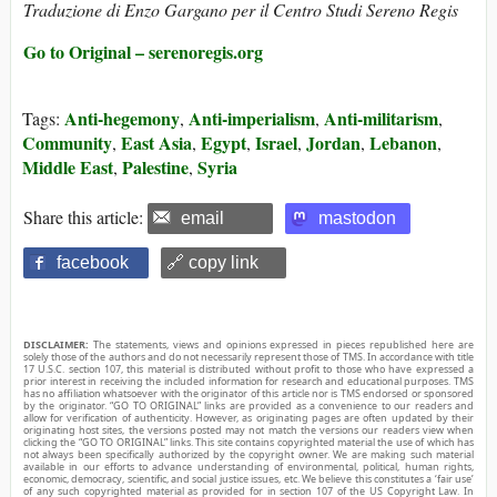
Traduzione di Enzo Gargano per il Centro Studi Sereno Regis
Go to Original – serenoregis.org
Anti-hegemony
Anti-imperialism
Anti-militarism
Tags:
,
,
,
Community
East Asia
Egypt
Israel
Jordan
Lebanon
,
,
,
,
,
,
Middle East
Palestine
Syria
,
,
Share this article:
email
mastodon
facebook
🔗 copy link
DISCLAIMER:
The statements, views and opinions expressed in pieces republished here are
solely those of the authors and do not necessarily represent those of TMS. In accordance with title
17 U.S.C. section 107, this material is distributed without profit to those who have expressed a
prior interest in receiving the included information for research and educational purposes. TMS
has no affiliation whatsoever with the originator of this article nor is TMS endorsed or sponsored
by the originator. “GO TO ORIGINAL” links are provided as a convenience to our readers and
allow for verification of authenticity. However, as originating pages are often updated by their
originating host sites, the versions posted may not match the versions our readers view when
clicking the “GO TO ORIGINAL” links. This site contains copyrighted material the use of which has
not always been specifically authorized by the copyright owner. We are making such material
available in our efforts to advance understanding of environmental, political, human rights,
economic, democracy, scientific, and social justice issues, etc. We believe this constitutes a ‘fair use’
of any such copyrighted material as provided for in section 107 of the US Copyright Law. In