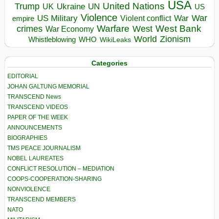
USA
United Nations
Trump
Ukraine
UK
UN
US
Violence
War
US Military
War
empire
Violent conflict
Warfare
West Bank
crimes
West
War Economy
World
Zionism
Whistleblowing
WHO
WikiLeaks
Categories
EDITORIAL
JOHAN GALTUNG MEMORIAL
TRANSCEND News
TRANSCEND VIDEOS
PAPER OF THE WEEK
ANNOUNCEMENTS
BIOGRAPHIES
TMS PEACE JOURNALISM
NOBEL LAUREATES
CONFLICT RESOLUTION – MEDIATION
COOPS-COOPERATION-SHARING
NONVIOLENCE
TRANSCEND MEMBERS
NATO