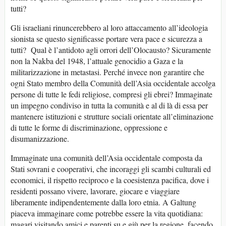
tutti?
Gli israeliani rinuncerebbero al loro attaccamento all’ideologia
sionista se questo significasse portare vera pace e sicurezza a
tutti? Qual è l’antidoto agli orrori dell’Olocausto? Sicuramente
non la Nakba del 1948, l’attuale genocidio a Gaza e la
militarizzazione in metastasi. Perché invece non garantire che
ogni Stato membro della Comunità dell’Asia occidentale accolga
persone di tutte le fedi religiose, compresi gli ebrei? Immaginate
un impegno condiviso in tutta la comunità e al di là di essa per
mantenere istituzioni e strutture sociali orientate all’eliminazione
di tutte le forme di discriminazione, oppressione e
disumanizzazione.
Immaginate una comunità dell’Asia occidentale composta da
Stati sovrani e cooperativi, che incoraggi gli scambi culturali ed
economici, il rispetto reciproco e la coesistenza pacifica, dove i
residenti possano vivere, lavorare, giocare e viaggiare
liberamente indipendentemente dalla loro etnia. A Galtung
piaceva immaginare come potrebbe essere la vita quotidiana:
magari visitando amici e parenti su e giù per la regione, facendo