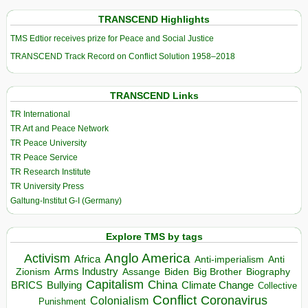
TRANSCEND Highlights
TMS Edtior receives prize for Peace and Social Justice
TRANSCEND Track Record on Conflict Solution 1958–2018
TRANSCEND Links
TR International
TR Art and Peace Network
TR Peace University
TR Peace Service
TR Research Institute
TR University Press
Galtung-Institut G-I (Germany)
Explore TMS by tags
Anglo America
Activism
Africa
Anti-imperialism
Anti
Arms Industry
Biden
Big Brother
Zionism
Assange
Biography
Capitalism
China
BRICS
Climate Change
Bullying
Collective
Conflict
Coronavirus
Colonialism
Punishment