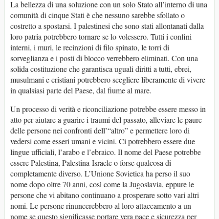
La bellezza di una soluzione con un solo Stato all’interno di una
comunità di cinque Stati è che nessuno sarebbe sfollato o
costretto a spostarsi. I palestinesi che sono stati allontanati dalla
loro patria potrebbero tornare se lo volessero. Tutti i confini
interni, i muri, le recinzioni di filo spinato, le torri di
sorveglianza e i posti di blocco verrebbero eliminati. Con una
solida costituzione che garantisca uguali diritti a tutti, ebrei,
musulmani e cristiani potrebbero scegliere liberamente di vivere
in qualsiasi parte del Paese, dal fiume al mare.
Un processo di verità e riconciliazione potrebbe essere messo in
atto per aiutare a guarire i traumi del passato, alleviare le paure
delle persone nei confronti dell’“altro” e permettere loro di
vedersi come esseri umani e vicini. Ci potrebbero essere due
lingue ufficiali, l’arabo e l’ebraico. Il nome del Paese potrebbe
essere Palestina, Palestina-Israele o forse qualcosa di
completamente diverso. L’Unione Sovietica ha perso il suo
nome dopo oltre 70 anni, così come la Jugoslavia, eppure le
persone che vi abitano continuano a prosperare sotto vari altri
nomi. Le persone rinuncerebbero al loro attaccamento a un
nome se questo significasse portare vera pace e sicurezza per