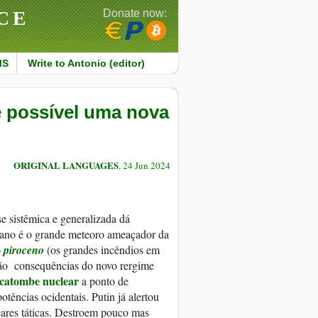
CE
Donate now:
MS
Write to Antonio (editor)
é possível uma nova
ORIGINAL LANGUAGES
, 24 Jun 2024
e sistêmica e generalizada dá
ano é o grande meteoro ameaçador da
o
piroceno
(os grandes incêndios em
 são consequências do novo rergime
catombe nuclear
a ponto de
tências ocidentais. Putin já alertou
eares táticas. Destroem pouco mas