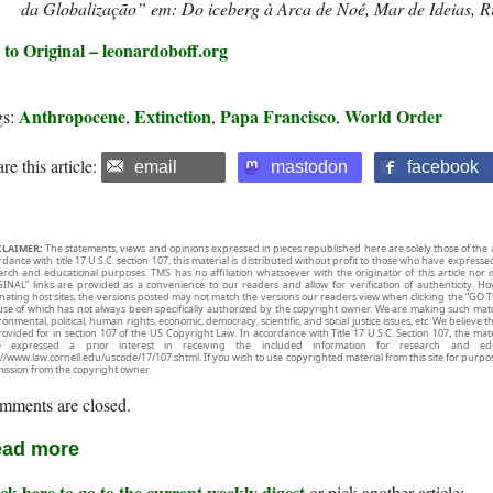
da Globalização” em
: Do iceberg à Arca de Noé,
Mar de Ideias, R
 to Original – leonardoboff.org
Anthropocene
Extinction
Papa Francisco
World Order
gs:
,
,
,
re this article:
email
mastodon
facebook
CLAIMER:
The statements, views and opinions expressed in pieces republished here are solely those of the 
rdance with title 17 U.S.C. section 107, this material is distributed without profit to those who have expresse
arch and educational purposes. TMS has no affiliation whatsoever with the originator of this article no
INAL” links are provided as a convenience to our readers and allow for verification of authenticity. H
inating host sites, the versions posted may not match the versions our readers view when clicking the “GO T
use of which has not always been specifically authorized by the copyright owner. We are making such mater
onmental, political, human rights, economic, democracy, scientific, and social justice issues, etc. We believe t
rovided for in section 107 of the US Copyright Law. In accordance with Title 17 U.S.C. Section 107, the mater
e expressed a prior interest in receiving the included information for research and ed
://www.law.cornell.edu/uscode/17/107.shtml. If you wish to use copyrighted material from this site for purpo
ission from the copyright owner.
mments are closed.
ad more
ck here to go to the current weekly digest
or pick another article: