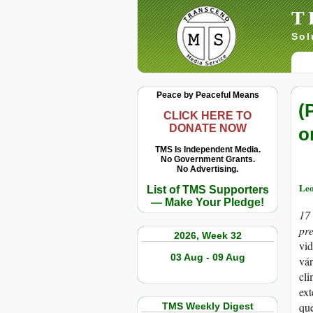
T
Sol
Peace by Peaceful Means
(
CLICK HERE TO
DONATE NOW
o
TMS Is Independent Media.
No Government Grants.
No Advertising.
Leo
List of TMS Supporters
— Make Your Pledge!
17
pre
2026, Week 32
vid
03 Aug - 09 Aug
vár
cli
ext
que
TMS Weekly Digest