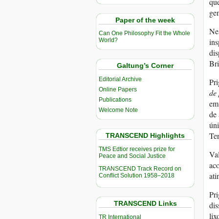
que
gen
Paper of the week
Nes
Can One Philosophy Fit the Whole
ins
World?
dis
Bri
Galtung’s Corner
Editorial Archive
Pri
Online Papers
de 
Publications
em 
Welcome Note
de
úni
Ter
TRANSCEND Highlights
TMS Edtior receives prize for
Va
Peace and Social Justice
aco
TRANSCEND Track Record on
ati
Conflict Solution 1958–2018
Pr
TRANSCEND Links
dis
lix
TR International