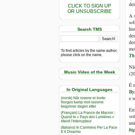
dei
CLICK TO SIGN UP
OR UNSUBSCRIBE
A s
sob
his
Search TMS
den
dem
mov
To find articles by the same author,
Th
please click on the name.
Nã
Music Video of the Week
(2
É n
In Original Languages
Il
e s
(norsk) Når rosene er borte:
Norges kamp mot rasisme
begynner dagen etter
Em 
(Français) La France de Macron :
vol
Quand le « Pays des Lumières »
éteint l’Interrupteur
uni
(Italiano) In Cammino Per La Pace
bi
E Il Disarmo