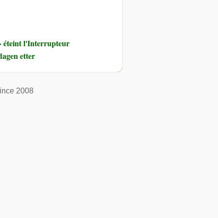
éteint l'Interrupteur
dagen etter
ince 2008