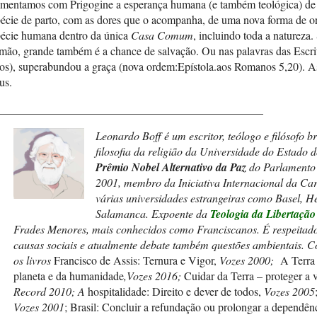
imentamos com Prigogine a esperança humana (e também teológica) de 
écie de parto, com as dores que o acompanha, de uma nova forma de org
pécie humana dentro da única
Casa Comum
, incluindo toda a natureza.
emão, grande também é a chance de salvação. Ou nas palavras das Escr
os), superabundou a graça (nova ordem:Epístola.aos Romanos 5,20). A
us.
_______________________________________________
Leonardo Boff é um escritor, teólogo e filósofo br
filosofia da religião da Universidade do Estado 
Prêmio Nobel Alternativo da Paz
do Parlamento 
2001, membro da Iniciativa Internacional da Cart
várias universidades estrangeiras como Basel, H
Salamanca. Expoente da
Teologia da Libertação
Frades Menores, mais conhecidos como Franciscanos. É respeitado 
causas sociais e atualmente debate também questões ambientais. C
os livros
Francisco de Assis: Ternura e Vigor,
Vozes 2000;
A Terra 
planeta e da humanidade
,Vozes 2016;
Cuidar da Terra – proteger a
Record 2010;
A
hospitalidade: Direito e dever de todos,
Vozes 2005
Vozes 2001
; Brasil: Concluir a refundação ou prolongar a dependên