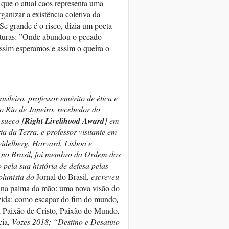
que o atual caos representa uma
anizar a existência coletiva da
 Se grande é o risco, dizia um poeta
ituras: ”Onde abundou o pecado
ssim esperamos e assim o queira o
asileiro, professor emérito de ética e
do Rio de Janeiro, recebedor do
sueco [
Right Livelihood Award
] em
a da Terra, e professor visitante em
eidelberg, Harvard, Lisboa e
no Brasil, foi membro da Ordem dos
pela sua história de defesa pelas
olunista do
Jornal do Brasil
, escreveu
na palma da mão: uma nova visão do
 vida: como escapar do fim do mundo
,
; Paixão de Cristo, Paixão do Mundo
,
cia,
Vozes 2018;
“Destino e Desatino