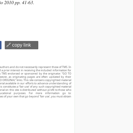
io 2010 pp. 41-63.
🔗 copy link
authors and do not necessarily represent those of TMS. In
d a prior interest in receiving the included information for
r is TMS endorsed or sponsored by the originator. “GO TO
owever, as originating pages are often updated by their
O ORIGINAL” links. This site contains copyrighted material
ial available in our efforts to advance understanding of
his constitutes a ‘fair use’ of any such copyrighted material
ial on this site is distributed without profit to those who
ucational purposes. For more information go to:
ses of your own that go beyond ‘fair use’, you must obtain