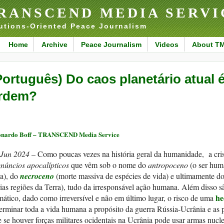
RANSCEND MEDIA SERVI
utions-Oriented Peace Journalism
Home
Archive
Peace Journalism
Videos
About T
Português) Do caos planetário atual 
rdem?
nardo Boff – TRANSCEND Media Service
 Jun 2024
– Como poucas vezes na história geral da humanidade, a cris
núncios apocalípticos
que vêm sob o nome do
antropoceno
(o ser hum
a), do
necroceno
(morte massiva de espécies de vida) e ultimamente d
ias regiões da Terra), tudo da irresponsável ação humana. Além disso
he
mático, dado como irreversível e não em último lugar, o risco de uma
erminar toda a vida humana a propósito da guerra Rússia-Ucrânia e as po
 se houver forças militares ocidentais na Ucrânia pode usar armas nucl