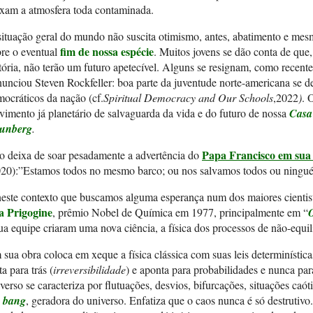
xam a atmosfera toda contaminada.
ituação geral do mundo não suscita otimismo, antes, abatimento e me
fim de nossa espécie
re o eventual
. Muitos jovens se dão conta de que,
tória, não terão um futuro apetecível. Alguns se resignam, como recen
unciou Steven Rockfeller: boa parte da juventude norte-americana se des
ocráticos da nação (cf.
Spiritual Democracy and Our Schools
,2022
)
. 
imento já planetário de salvaguarda da vida e do futuro de nossa
Cas
unberg
.
Papa Francisco em sua 
o deixa de soar pesadamente a advertência do
020):”Estamos todos no mesmo barco; ou nos salvamos todos ou ninguém
este contexto que buscamos alguma esperança num dos maiores cientistas
ya Prigogine
, prêmio Nobel de Química em 1977, principalmente em “
O
ua equipe criaram uma nova ciência, a física dos processos de não-equilí
sua obra coloca em xeque a física clássica com suas leis determinístic
ta para trás (
irreversibilidade
) e aponta para probabilidades e nunca par
verso se caracteriza por flutuações, desvios, bifurcações, situações caó
g bang
, geradora do universo. Enfatiza que o caos nunca é só destrutiv