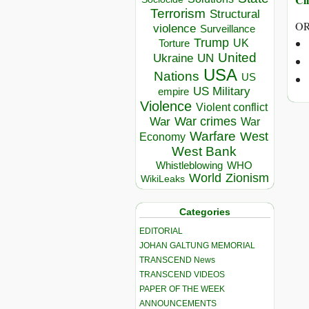
Terrorism
Structural
OR
violence
Surveillance
Trump
UK
Torture
United
Ukraine
UN
USA
Nations
US
US Military
empire
Violence
Violent conflict
War crimes
War
War
Warfare
West
Economy
West Bank
Whistleblowing
WHO
World
Zionism
WikiLeaks
Categories
EDITORIAL
JOHAN GALTUNG MEMORIAL
TRANSCEND News
TRANSCEND VIDEOS
PAPER OF THE WEEK
ANNOUNCEMENTS