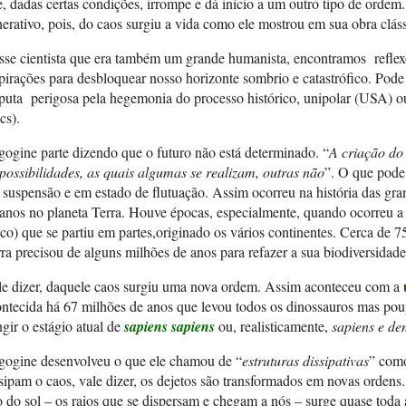
, dadas certas condições, irrompe e dá início a um outro tipo de ordem.
erativo, pois, do caos surgiu a vida como ele mostrou em sua obra cláss
se cientista que era também um grande humanista, encontramos reflex
pirações para desbloquear nosso horizonte sombrio e catastrófico. Pode
puta perigosa pela hegemonia do processo histórico, unipolar (USA) ou
cs).
gogine parte dizendo que o futuro não está determinado. “
A criação do
possibilidades, as quais algumas se realizam, outras não
”. O que pode
suspensão e em estado de flutuação. Assim ocorreu na história das gra
 anos no planeta Terra. Houve épocas, especialmente, quando ocorreu 
co) que se partiu em partes,originado os vários continentes. Cerca de 
ra precisou de alguns milhões de anos para refazer a sua biodiversidade
le dizer, daquele caos surgiu uma nova ordem. Assim aconteceu com a
ntecida há 67 milhões de anos que levou todos os dinossauros mas poup
ngir o estágio atual de
sapiens sapiens
ou, realisticamente,
sapiens e d
igogine desenvolveu o que ele chamou de “
estruturas dissipativas
” como
sipam o caos, vale dizer, os dejetos são transformados em novas orden
o do sol – os raios que se dispersam e chegam a nós – surge quase toda 