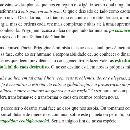
otossíntese das plantas que nos entregam o oxigênio sem o qual ninguém 
ansformam a
entropia em sintropia
. O que é deixado de lado como caóti
em nova. Desta forma, não iríamos ao encontro da morte térmica, a um c
rgia, mas de ordens cada vez mais complexas e altas até à uma suprema
conhecido. Prigogine recusa a ideia de que tudo termina no
pó cósmic
osfera
de Pierre Teilhard.de Chardin.
o consequência, Prigogine é otimista face ao caos atual, pois é ineren
sa fase, cabe ao ser humano a responsabilidade de, ao conhecer o dina
estrutu
isões que deem prevalência ao caos generativo e fazer valer as
o letal do caos destrutivo
. O nosso destino está em nossas próprias m
be ao homem tal qual é hoje, com seus problemas, dores e alegrias, g
efa é encontrar a estreita via entre a globalização e a preservação do p
olítica, e entre a cultura da guerra e a da razão
.” O ser humano compar
erá transformar-se e transformar o caos em cosmos (ordem nova).
 parece ser o desafio atual face ao caos que nos assola. Ou tomamos co
ponsabilidade de querermos continuar sobre este planeta ou permitir, p
mageddon ecológico-social
. Seria o trágico fim de nossa espécie.