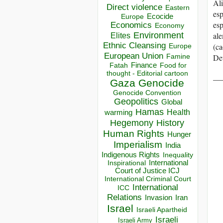
Al
Direct violence
Eastern
esp
Ecocide
Europe
es
Economics
Economy
Environment
al
Elites
Ethnic Cleansing
(ca
Europe
European Union
De
Famine
Finance
Food for
Fatah
thought - Editorial cartoon
__
Gaza
Genocide
Genocide Convention
Geopolitics
Global
Hamas
Health
warming
Hegemony
History
Human Rights
Hunger
Imperialism
India
Indigenous Rights
Inequality
Inspirational
International
Court of Justice ICJ
International Criminal Court
International
ICC
Relations
Invasion
Iran
Israel
Israeli Apartheid
Israeli
Israeli Army