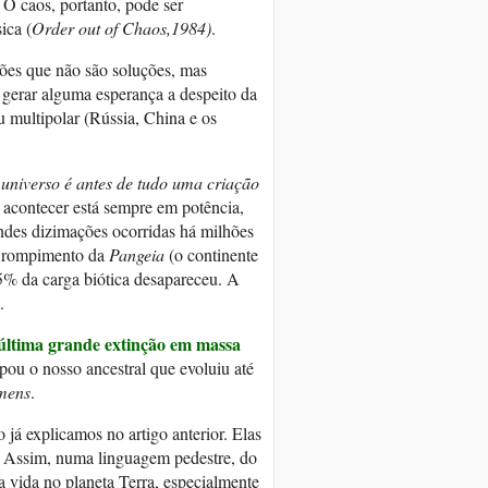
 O caos, portanto, pode ser
ica (
Order out of Chaos,1984)
.
ões que não são soluções, mas
 gerar alguma esperança a despeito da
 multipolar (Rússia, China e os
 universo é antes de tudo uma criação
 acontecer está sempre em potência,
ndes dizimações ocorridas há milhões
a rompimento da
Pangeia
(o continente
75% da carga biótica desapareceu. A
.
última grande extinção em massa
ou o nosso ancestral que evoluiu até
emens
.
 já explicamos no artigo anterior. Elas
s. Assim, numa linguagem pedestre, do
a vida no planeta Terra, especialmente