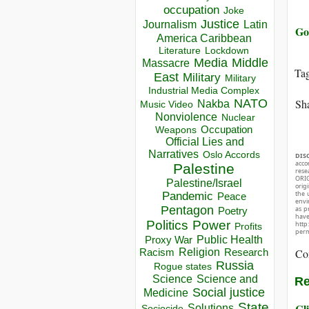
occupation
Joke
Justice
Journalism
Latin
Go
America Caribbean
Lockdown
Literature
Media
Middle
Massacre
Ta
East
Military
Military
Industrial Media Complex
NATO
Sha
Nakba
Music Video
Nonviolence
Nuclear
Occupation
Weapons
Official Lies and
Narratives
Oslo Accords
DIS
acco
Palestine
rese
ORIG
Palestine/Israel
orig
the 
Pandemic
Peace
envir
Pentagon
as p
Poetry
hav
Politics
Power
http
Profits
perm
Public Health
Proxy War
Racism
Religion
Co
Research
Russia
Rogue states
Science
Science and
Re
Social justice
Medicine
State
Cli
Solutions
Sociocide