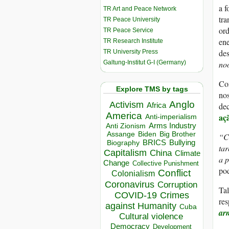
a f
TR Art and Peace Network
tr
TR Peace University
ord
TR Peace Service
ene
TR Research Institute
des
TR University Press
Galtung-Institut G-I (Germany)
no
Com
Explore TMS by tags
nos
Anglo
Activism
Africa
dec
America
açã
Anti-imperialism
Arms Industry
Anti Zionism
Biden
Big Brother
Assange
“Ca
BRICS
Bullying
Biography
tar
Capitalism
China
Climate
a p
Change
Collective Punishment
pod
Conflict
Colonialism
Coronavirus
Corruption
Tal
COVID-19
Crimes
res
against Humanity
Cuba
ar
Cultural violence
Democracy
Development