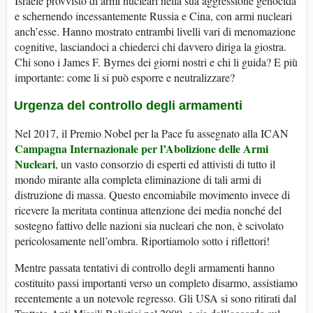
Israele provvisto di armi nucleari nella sua aggressione genocida
e schernendo incessantemente Russia e Cina, con armi nucleari
anch’esse. Hanno mostrato entrambi livelli vari di menomazione
cognitive, lasciandoci a chiederci chi davvero diriga la giostra.
Chi sono i James F. Byrnes dei giorni nostri e chi li guida? E più
importante: come li si può esporre e neutralizzare?
Urgenza del controllo degli armamenti
Nel 2017, il Premio Nobel per la Pace fu assegnato alla ICAN
Campagna Internazionale per l’Abolizione delle Armi
Nucleari
, un vasto consorzio di esperti ed attivisti di tutto il
mondo mirante alla completa eliminazione di tali armi di
distruzione di massa. Questo encomiabile movimento invece di
ricevere la meritata continua attenzione dei media nonché del
sostegno fattivo delle nazioni sia nucleari che non, è scivolato
pericolosamente nell’ombra. Riportiamolo sotto i riflettori!
Mentre passata tentativi di controllo degli armamenti hanno
costituito passi importanti verso un completo disarmo, assistiamo
recentemente a un notevole regresso. Gli USA si sono ritirati dal