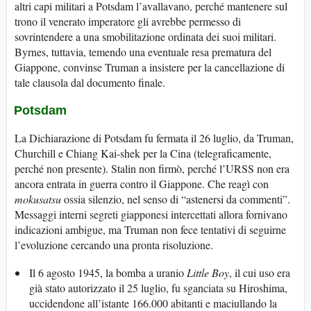
altri capi militari a Potsdam l’avallavano, perché mantenere sul
trono il venerato imperatore gli avrebbe permesso di
sovrintendere a una smobilitazione ordinata dei suoi militari.
Byrnes, tuttavia, temendo una eventuale resa prematura del
Giappone, convinse Truman a insistere per la cancellazione di
tale clausola dal documento finale.
Potsdam
La Dichiarazione di Potsdam fu fermata il 26 luglio, da Truman,
Churchill e Chiang Kai-shek per la Cina (telegraficamente,
perché non presente). Stalin non firmò, perché l’URSS non era
ancora entrata in guerra contro il Giappone. Che reagì con
mokusatsu
ossia silenzio, nel senso di “astenersi da commenti”.
Messaggi interni segreti giapponesi intercettati allora fornivano
indicazioni ambigue, ma Truman non fece tentativi di seguirne
l’evoluzione cercando una pronta risoluzione.
Il 6 agosto 1945, la bomba a uranio
Little Boy
, il cui uso era
già stato autorizzato il 25 luglio, fu sganciata su Hiroshima,
uccidendone all’istante 166.000 abitanti e maciullando la