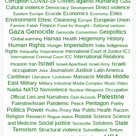
COVID-19
Crimes against Humanity
Corruption
Cuba
Direct violence
Cultural violence
Democracy
Development
Economics
Elites
Ecocide
Economy
Eastern Europe
Environment
European Union
Ethnic Cleansing
Europe
Finance
Food for thought - Editorial cartoon
Famine
Fatah
Gaza
Genocide
Geopolitics
Genocide Convention
Hegemony
Hamas
History
Health
Global warming
Human Rights
Imperialism
Indigenous
Hunger
India
Rights
Inspirational
International Court of Justice ICJ
Inequality
International Relations
International Criminal Court ICC
Israel
Israeli
Invasion
Iran
Israeli Apartheid
Israeli Army
occupation
Justice
Journalism
Latin America
Joke
Media
Middle
Caribbean
Massacre
Lockdown
Literature
East
Military
Military Industrial Media Complex
Music Video
NATO
Nakba
Nonviolence
Occupation
Nuclear Weapons
Palestine
Official Lies and Narratives
Oslo Accords
Pentagon
Pandemic
Palestine/Israel
Peace
Poetry
Politics
Power
Public Health
Proxy War
Racism
Profits
Russia
Religion
Science
Science
Research
Rogue states
State
Social justice
Solutions
and Medicine
Sociocide
Terrorism
Structural violence
Torture
Surveillance