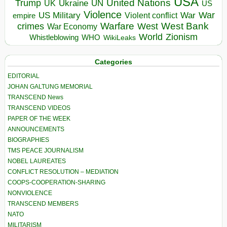
USA
United Nations
Trump
Ukraine
UK
UN
US
Violence
War
US Military
War
empire
Violent conflict
Warfare
West Bank
crimes
West
War Economy
World
Zionism
Whistleblowing
WHO
WikiLeaks
Categories
EDITORIAL
JOHAN GALTUNG MEMORIAL
TRANSCEND News
TRANSCEND VIDEOS
PAPER OF THE WEEK
ANNOUNCEMENTS
BIOGRAPHIES
TMS PEACE JOURNALISM
NOBEL LAUREATES
CONFLICT RESOLUTION – MEDIATION
COOPS-COOPERATION-SHARING
NONVIOLENCE
TRANSCEND MEMBERS
NATO
MILITARISM