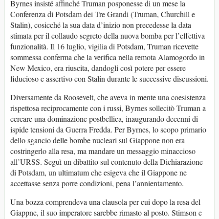
Byrnes insisté affinché Truman posponesse di un mese la
Conferenza di Potsdam dei Tre Grandi (Truman, Churchill e
Stalin), cosicché la sua data d’inizio non precedesse la data
stimata per il collaudo segreto della nuova bomba per l’effettiva
funzionalità. Il 16 luglio, vigilia di Potsdam, Truman ricevette
sommessa conferma che la verifica nella remota Alamogordo in
New Mexico, era riuscita, dandogli così potere per essere
fiducioso e assertivo con Stalin durante le successive discussioni.
Diversamente da Roosevelt, che aveva in mente una coesistenza
rispettosa reciprocamente con i russi, Byrnes sollecitò Truman a
cercare una dominazione postbellica, inaugurando decenni di
ispide tensioni da Guerra Fredda. Per Byrnes, lo scopo primario
dello sgancio delle bombe nucleari sul Giappone non era
costringerlo alla resa, ma mandare un messaggio minaccioso
all’URSS. Seguì un dibattito sul contenuto della Dichiarazione
di Potsdam, un ultimatum che esigeva che il Giappone ne
accettasse senza porre condizioni, pena l’annientamento.
Una bozza comprendeva una clausola per cui dopo la resa del
Giappne, il suo imperatore sarebbe rimasto al posto. Stimson e