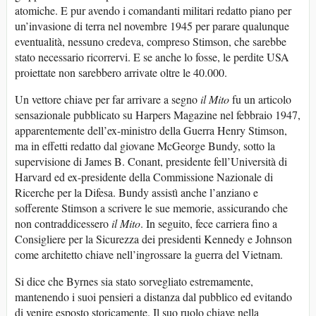
atomiche. E pur avendo i comandanti militari redatto piano per
un’invasione di terra nel novembre 1945 per parare qualunque
eventualità, nessuno credeva, compreso Stimson, che sarebbe
stato necessario ricorrervi. E se anche lo fosse, le perdite USA
proiettate non sarebbero arrivate oltre le 40.000.
Un vettore chiave per far arrivare a segno
il Mito
fu un articolo
sensazionale pubblicato su Harpers Magazine nel febbraio 1947,
apparentemente dell’ex-ministro della Guerra Henry Stimson,
ma in effetti redatto dal giovane McGeorge Bundy, sotto la
supervisione di James B. Conant, presidente fell’Università di
Harvard ed ex-presidente della Commissione Nazionale di
Ricerche per la Difesa. Bundy assistì anche l’anziano e
sofferente Stimson a scrivere le sue memorie, assicurando che
non contraddicessero
il Mito
. In seguito, fece carriera fino a
Consigliere per la Sicurezza dei presidenti Kennedy e Johnson
come architetto chiave nell’ingrossare la guerra del Vietnam.
Si dice che Byrnes sia stato sorvegliato estremamente,
mantenendo i suoi pensieri a distanza dal pubblico ed evitando
di venire esposto storicamente. Il suo ruolo chiave nella