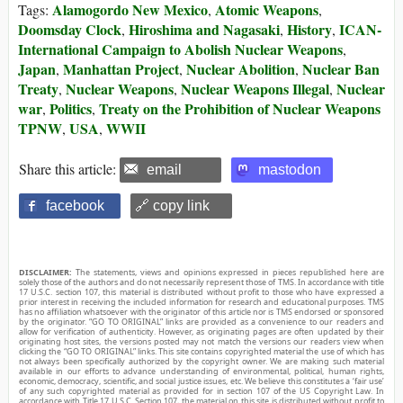
Alamogordo New Mexico
Atomic Weapons
Tags:
,
,
Doomsday Clock
Hiroshima and Nagasaki
History
ICAN-
,
,
,
International Campaign to Abolish Nuclear Weapons
,
Japan
Manhattan Project
Nuclear Abolition
Nuclear Ban
,
,
,
Treaty
Nuclear Weapons
Nuclear Weapons Illegal
Nuclear
,
,
,
war
Politics
Treaty on the Prohibition of Nuclear Weapons
,
,
TPNW
USA
WWII
,
,
Share this article:
email
mastodon
facebook
🔗 copy link
DISCLAIMER:
The statements, views and opinions expressed in pieces republished here are
solely those of the authors and do not necessarily represent those of TMS. In accordance with title
17 U.S.C. section 107, this material is distributed without profit to those who have expressed a
prior interest in receiving the included information for research and educational purposes. TMS
has no affiliation whatsoever with the originator of this article nor is TMS endorsed or sponsored
by the originator. “GO TO ORIGINAL” links are provided as a convenience to our readers and
allow for verification of authenticity. However, as originating pages are often updated by their
originating host sites, the versions posted may not match the versions our readers view when
clicking the “GO TO ORIGINAL” links. This site contains copyrighted material the use of which has
not always been specifically authorized by the copyright owner. We are making such material
available in our efforts to advance understanding of environmental, political, human rights,
economic, democracy, scientific, and social justice issues, etc. We believe this constitutes a ‘fair use’
of any such copyrighted material as provided for in section 107 of the US Copyright Law. In
accordance with Title 17 U.S.C. Section 107, the material on this site is distributed without profit to