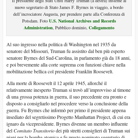
Il presidente degli Stati Uniti Harry Truman (a destra) insieme al
nuovo segretario di Stato James F. Byrnes in viaggio, a bordo
dell’incrociatore Augusta, per prendere parte alla Conferenza di
U.S. National Archives and Records
Potsdam. Foto
Administration
Collegamento
, Pubblico dominio,
Al suo ingresso nella politica di Washington nel 1935 da
senatore del Missouri, Truman fu assistito dal ben più esperto
senatore Byrnes del Sud-Carolina, in parlamento già da 18 anni,
e poi brevemente alla corte suprema con funzioni chiave nella
mobilitazione bellica col presidente Franklin Roosevelt.
Alla morte di Roosevelt il 12 aprile 1945, allorché il
relativamente inesperto Truman si trovò all’improvviso al timone
di una grossa potenza in guerra, il suo precedente era pronto e
disposto a consigliarlo nel procedere verso la conclusione della
guerra. Fu Byrnes che informò per primo il presidente appena
insediato del segretissimo Progetto Manhattan Project, di cui era
ignaro da vicepresidente. Byrnes divenne un membro influente
del
Comitato Transitorio
dei più stretti consiglieri di Truman sui
piani per la bomba atomica e fu presto nominato segretario di