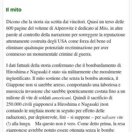
Il mito
Dicono che la storia sia scritta dai vincitori. Quasi un terso delle
600 pagine del volume di Alperovitz è dedicato al
Mito
, in altre
parole al controllo della narrazione per sorreggere la reputazione
attentamente costruita degli USA come forza del bene ed
eliminare qualunque potenziale recriminazione per aver
commesso un monumentale crimine di guerra.
I dati fattuali della storia confermano che il bombardamento di
Hiroshima e Nagasaki è stato sia militarmente che moralmente
ingiustificato. Il mito sostiene che senza la bomba atomica, il
Giappone non si sarebbe arreso, comportando una laboriosa e
massiccia invasione che sarebbe ipoteticamente costata fino a un
milione di vite di soldati
americani
. Quindi il sacrificio di
250.000 civili giapponesi a Hiroshima e Nagasaki (non
contando le migliaia morte in seguito per effetto delle
radiazioni), pur deplorevole, finì – si suppone – per
salvare vite
(!) alla lunga. Ma questo non è vero. Come detto prima, la resa
giapponese avrebbe potuto essere ottenuta senza le bombe