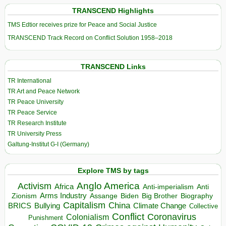
TRANSCEND Highlights
TMS Edtior receives prize for Peace and Social Justice
TRANSCEND Track Record on Conflict Solution 1958–2018
TRANSCEND Links
TR International
TR Art and Peace Network
TR Peace University
TR Peace Service
TR Research Institute
TR University Press
Galtung-Institut G-I (Germany)
Explore TMS by tags
Anglo America
Activism
Africa
Anti-imperialism
Anti
Arms Industry
Biden
Big Brother
Zionism
Assange
Biography
Capitalism
China
BRICS
Climate Change
Bullying
Collective
Conflict
Coronavirus
Colonialism
Punishment