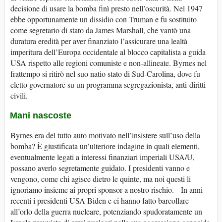
decisione di usare la bomba finì presto nell’oscurità. Nel 1947
ebbe opportunamente un dissidio con Truman e fu sostituito
come segretario di stato da James Marshall, che vantò una
duratura eredità per aver finanziato l’assicurare una lealtà
imperitura dell’Europa occidentale al blocco capitalista a guida
USA rispetto alle regioni comuniste e non-allineate. Byrnes nel
frattempo si ritirò nel suo natio stato di Sud-Carolina, dove fu
eletto governatore su un programma segregazionista, anti-diritti
civili.
Mani nascoste
Byrnes era del tutto auto motivato nell’insistere sull’uso della
bomba? È giustificata un’ulteriore indagine in quali elementi,
eventualmente legati a interessi finanziari imperiali USA/U,
possano averlo segretamente guidato. I presidenti vanno e
vengono, come chi agisce dietro le quinte, ma noi questi li
ignoriamo insieme ai propri sponsor a nostro rischio. In anni
recenti i presidenti USA Biden e ci hanno fatto barcollare
all’orlo della guerra nucleare, potenziando spudoratamente un