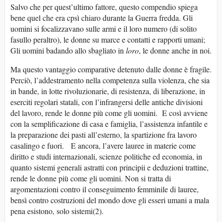
Salvo che per quest’ultimo fattore, questo compendio spiega
bene quel che era cpsì chiaro durante la Guerra fredda. Gli
uomini si focalizzavano sulle armi e il loro numero (di solito
fasullo peraltro), le donne su marce e contatti e rapporti umani;
Gli uomini badando allo sbagliato in
loro
, le donne anche in noi.
Ma questo vantaggio comparative detenuto dalle donne è fragile.
Perciò, l’addestramento nella competenza sulla violenza, che sia
in bande, in lotte rivoluzionarie, di resistenza, di liberazione, in
eserciti regolari statali, con l’infrangersi delle antiche divisioni
del lavoro, rende le donne più come gli uomini. E così avviene
con la semplificazione di casa e famiglia, l’assistenza infantile e
la preparazione dei pasti all’esterno, la spartizione fra lavoro
casalingo e fuori. E ancora, l’avere lauree in materie come
diritto e studi internazionali, scienze politiche ed economia, in
quanto sistemi generali astratti con principii e deduzioni trattine,
rende le donne più come gli uomini. Non si tratta di
argomentazioni contro il conseguimento femminile di lauree,
bensì contro costruzioni del mondo dove gli esseri umani a mala
pena esistono, solo sistemi(2).