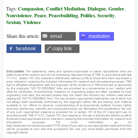
Compassion
Conflict Mediation
Dialogue
Gender
Tags:
,
,
,
,
Nonviolence
Peace
Peacebuilding
Politics
Security
,
,
,
,
,
Sexism
Violence
,
Share this article:
email
mastodon
facebook
🔗 copy link
DISCLAIMER:
The statements, views and opinions expressed in pieces republished here are
solely those of the authors and do not necessarily represent those of TMS. In accordance with title
17 U.S.C. section 107, this material is distributed without profit to those who have expressed a
prior interest in receiving the included information for research and educational purposes. TMS
has no affiliation whatsoever with the originator of this article nor is TMS endorsed or sponsored
by the originator. “GO TO ORIGINAL” links are provided as a convenience to our readers and
allow for verification of authenticity. However, as originating pages are often updated by their
originating host sites, the versions posted may not match the versions our readers view when
clicking the “GO TO ORIGINAL” links. This site contains copyrighted material the use of which has
not always been specifically authorized by the copyright owner. We are making such material
available in our efforts to advance understanding of environmental, political, human rights,
economic, democracy, scientific, and social justice issues, etc. We believe this constitutes a ‘fair use’
of any such copyrighted material as provided for in section 107 of the US Copyright Law. In
accordance with Title 17 U.S.C. Section 107, the material on this site is distributed without profit to
those who have expressed a prior interest in receiving the included information for research and
educational purposes. For more information go to:
http://www.law.cornell.edu/uscode/17/107.shtml. If you wish to use copyrighted material from this
site for purposes of your own that go beyond ‘fair use’, you must obtain permission from the
copyright owner.