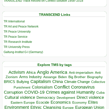
TRANSCEND Track Record on Conflict Solution 1958–2018
TRANSCEND Links
TR International
TR Art and Peace Network
TR Peace University
TR Peace Service
TR Research Institute
TR University Press
Galtung-Institut G-I (Germany)
Explore TMS by tags
Anglo America
Activism
Africa
Anti-imperialism
Anti
Arms Industry
Biden
Big Brother
Zionism
Assange
Biography
Capitalism
China
BRICS
Climate Change
Bullying
Collective
Conflict
Coronavirus
Colonialism
Punishment
COVID-19
Crimes against Humanity
Corruption
Cuba
Direct violence
Cultural violence
Democracy
Development
Economics
Elites
Ecocide
Economy
Eastern Europe
Environment
European Union
Ethnic Cleansing
Europe