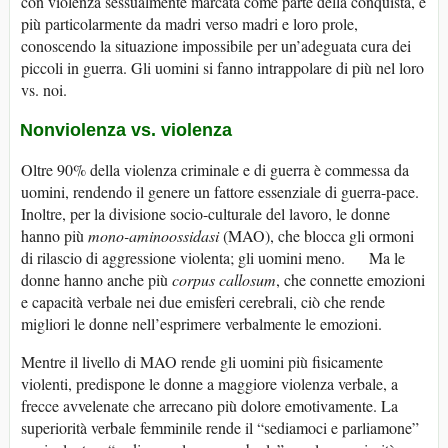
con violenza sessualmente marcata come parte della conquista, e
più particolarmente da madri verso madri e loro prole,
conoscendo la situazione impossibile per un’adeguata cura dei
piccoli in guerra. Gli uomini si fanno intrappolare di più nel loro
vs. noi.
Nonviolenza vs. violenza
Oltre 90% della violenza criminale e di guerra è commessa da
uomini, rendendo il genere un fattore essenziale di guerra-pace.
Inoltre, per la divisione socio-culturale del lavoro, le donne
hanno più
mono-aminoossidasi
(MAO), che blocca gli ormoni
di rilascio di aggressione violenta; gli uomini meno. Ma le
donne hanno anche più
corpus callosum
, che connette emozioni
e capacità verbale nei due emisferi cerebrali, ciò che rende
migliori le donne nell’esprimere verbalmente le emozioni.
Mentre il livello di MAO rende gli uomini più fisicamente
violenti, predispone le donne a maggiore violenza verbale, a
frecce avvelenate che arrecano più dolore emotivamente. La
superiorità verbale femminile rende il “sediamoci e parliamone”