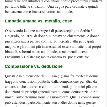
burocrazie ben lubrificata con chiare norme procedurali standard
per tutti e tutte le situazioni. Una tregua pare ordinate e quindi
ben accetta come fine crisi, come stato finale.
Empatia umana vs. metallo, cose
Osservando le forze norvegesi di peacekeeping in Serbia / a
Belgrado, col 30% di donne, si notavano chiaramente le donne
più interessate a parlare con i serbi, i croati e altri per capirli
meglio, e gli uomini più interessati ad osservarli, attenti ai propri
binocoli, schermi radar, autoblindo, armi; metallo, cose.
Prossimità vs. distanza; molta empatia vs. poca: cruciale.
Compassione vs. deduzione
Questa è la dimensione di Gilligan (1), una fra molte: le donne
traggono conclusioni politiche dalla compassione per altri, da
aiutare, anche attraverso confini turbolenti, gli uomini più con
deduzioni da principi generali astratti, come democrazia, diritti
umani, autodeterminazione, da monitorare. Quella compassione
può estendersi particolarmente verso altre donne nelle guerre