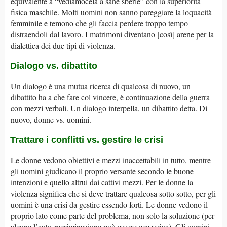
equivalente a “vediamocela a sane sberle” con la superiorità
fisica maschile. Molti uomini non sanno pareggiare la loquacità
femminile e temono che gli faccia perdere troppo tempo
distraendoli dal lavoro. I matrimoni diventano [così] arene per la
dialettica dei due tipi di violenza.
Dialogo vs. dibattito
Un dialogo è una mutua ricerca di qualcosa di nuovo, un
dibattito ha a che fare col vincere, è continuazione della guerra
con mezzi verbali. Un dialogo interpella, un dibattito detta. Di
nuovo, donne vs. uomini.
Trattare i conflitti vs. gestire le crisi
Le donne vedono obiettivi e mezzi inaccettabili in tutto, mentre
gli uomini giudicano il proprio versante secondo le buone
intenzioni e quello altrui dai cattivi mezzi. Per le donne la
violenza significa che si deve trattare qualcosa sotto sotto, per gli
uomini è una crisi da gestire essendo forti. Le donne vedono il
proprio lato come parte del problema, non solo la soluzione (per
alcune l’auto-recriminazione può essere eccessiva). Gli uomini