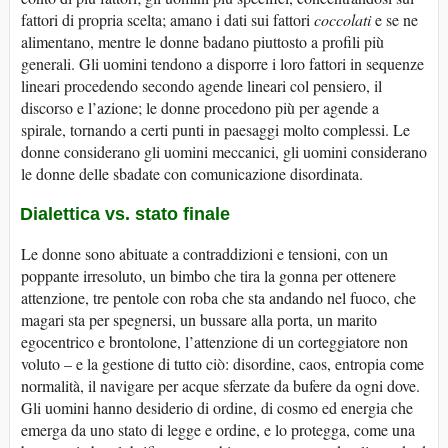
fattori di propria scelta; amano i dati sui fattori
coccolati
e se ne
alimentano, mentre le donne badano piuttosto a profili più
generali. Gli uomini tendono a disporre i loro fattori in sequenze
lineari procedendo secondo agende lineari col pensiero, il
discorso e l’azione; le donne procedono più per agende a
spirale, tornando a certi punti in paesaggi molto complessi. Le
donne considerano gli uomini meccanici, gli uomini considerano
le donne delle sbadate con comunicazione disordinata.
Dialettica vs. stato finale
Le donne sono abituate a contraddizioni e tensioni, con un
poppante irresoluto, un bimbo che tira la gonna per ottenere
attenzione, tre pentole con roba che sta andando nel fuoco, che
magari sta per spegnersi, un bussare alla porta, un marito
egocentrico e brontolone, l’attenzione di un corteggiatore non
voluto – e la gestione di tutto ciò: disordine, caos, entropia come
normalità, il navigare per acque sferzate da bufere da ogni dove.
Gli uomini hanno desiderio di ordine, di cosmo ed energia che
emerga da uno stato di legge e ordine, e lo protegga, come una