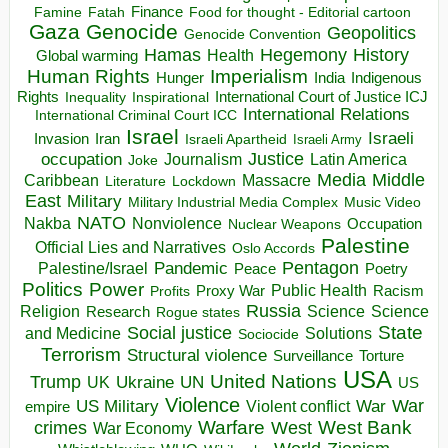
Finance
Food for thought - Editorial cartoon
Famine
Fatah
Gaza
Genocide
Geopolitics
Genocide Convention
Hegemony
Hamas
History
Health
Global warming
Human Rights
Imperialism
Indigenous
Hunger
India
Rights
Inspirational
International Court of Justice ICJ
Inequality
International Relations
International Criminal Court ICC
Israel
Israeli
Invasion
Iran
Israeli Apartheid
Israeli Army
occupation
Justice
Journalism
Latin America
Joke
Media
Middle
Caribbean
Massacre
Lockdown
Literature
East
Military
Military Industrial Media Complex
Music Video
NATO
Nakba
Nonviolence
Occupation
Nuclear Weapons
Palestine
Official Lies and Narratives
Oslo Accords
Pentagon
Pandemic
Palestine/Israel
Peace
Poetry
Politics
Power
Public Health
Proxy War
Racism
Profits
Russia
Religion
Science
Science
Research
Rogue states
State
Social justice
Solutions
and Medicine
Sociocide
Terrorism
Structural violence
Torture
Surveillance
USA
United Nations
Trump
Ukraine
UK
UN
US
Violence
War
US Military
War
empire
Violent conflict
Warfare
West Bank
crimes
West
War Economy