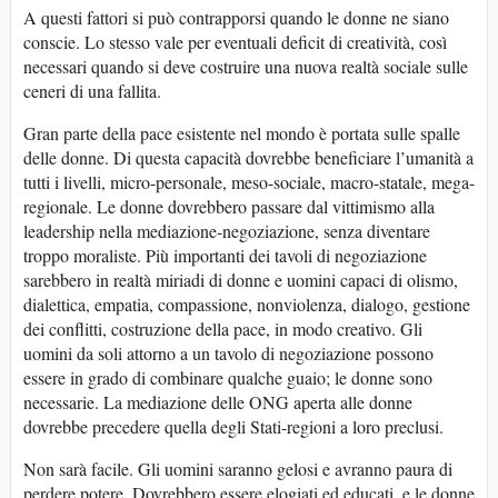
A questi fattori si può contrapporsi quando le donne ne siano
conscie. Lo stesso vale per eventuali deficit di creatività, così
necessari quando si deve costruire una nuova realtà sociale sulle
ceneri di una fallita.
Gran parte della pace esistente nel mondo è portata sulle spalle
delle donne. Di questa capacità dovrebbe beneficiare l’umanità a
tutti i livelli, micro-personale, meso-sociale, macro-statale, mega-
regionale. Le donne dovrebbero passare dal vittimismo alla
leadership nella mediazione-negoziazione, senza diventare
troppo moraliste. Più importanti dei tavoli di negoziazione
sarebbero in realtà miriadi di donne e uomini capaci di olismo,
dialettica, empatia, compassione, nonviolenza, dialogo, gestione
dei conflitti, costruzione della pace, in modo creativo. Gli
uomini da soli attorno a un tavolo di negoziazione possono
essere in grado di combinare qualche guaio; le donne sono
necessarie. La mediazione delle ONG aperta alle donne
dovrebbe precedere quella degli Stati-regioni a loro preclusi.
Non sarà facile. Gli uomini saranno gelosi e avranno paura di
perdere potere. Dovrebbero essere elogiati ed educati, e le donne