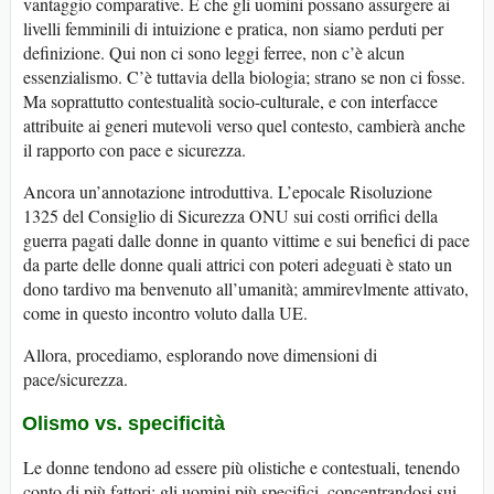
vantaggio comparative. E che gli uomini possano assurgere ai
livelli femminili di intuizione e pratica, non siamo perduti per
definizione. Qui non ci sono leggi ferree, non c’è alcun
essenzialismo. C’è tuttavia della biologia; strano se non ci fosse.
Ma soprattutto contestualità socio-culturale, e con interfacce
attribuite ai generi mutevoli verso quel contesto, cambierà anche
il rapporto con pace e sicurezza.
Ancora un’annotazione introduttiva. L’epocale Risoluzione
1325 del Consiglio di Sicurezza ONU sui costi orrifici della
guerra pagati dalle donne in quanto vittime e sui benefici di pace
da parte delle donne quali attrici con poteri adeguati è stato un
dono tardivo ma benvenuto all’umanità; ammirevlmente attivato,
come in questo incontro voluto dalla UE.
Allora, procediamo, esplorando nove dimensioni di
pace/sicurezza.
Olismo vs. specificità
Le donne tendono ad essere più olistiche e contestuali, tenendo
conto di più fattori; gli uomini più specifici, concentrandosi sui