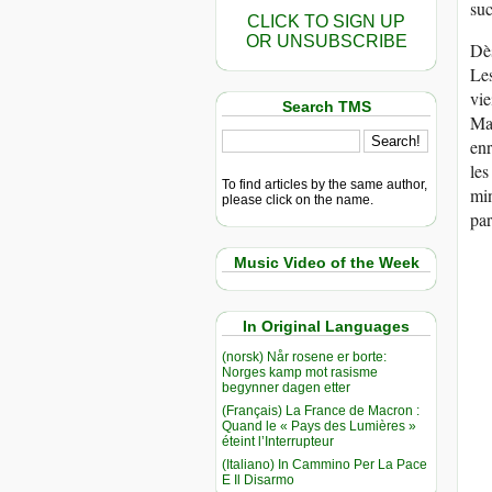
suc
CLICK TO SIGN UP
OR UNSUBSCRIBE
Dès
Les
vie
Search TMS
May
enr
les
To find articles by the same author,
min
please click on the name.
par
Music Video of the Week
In Original Languages
(norsk) Når rosene er borte:
Norges kamp mot rasisme
begynner dagen etter
(Français) La France de Macron :
Quand le « Pays des Lumières »
éteint l’Interrupteur
(Italiano) In Cammino Per La Pace
E Il Disarmo