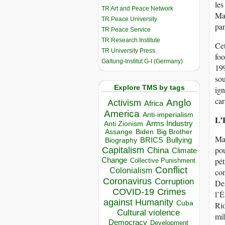
les
TR Art and Peace Network
Mat
TR Peace University
pan
TR Peace Service
TR Research Institute
Cet
TR University Press
foo
Galtung-Institut G-I (Germany)
199
sou
Explore TMS by tags
ign
car
Anglo
Activism
Africa
America
Anti-imperialism
L’
Arms Industry
Anti Zionism
Biden
Big Brother
Assange
Mai
BRICS
Bullying
Biography
Capitalism
pou
China
Climate
Change
pét
Collective Punishment
Conflict
Colonialism
com
Coronavirus
Corruption
Des
COVID-19
Crimes
l’É
against Humanity
Cuba
Rio
Cultural violence
mil
Democracy
Development