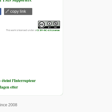
🔗 copy link
This work is licensed under a
CC BY-NC 4.0 License
.
éteint l'Interrupteur
dagen etter
ince 2008