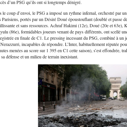
cès d’un PSG qu’ils ont si longtemps dénigré.
 le coup d’envoi, le PSG a imposé un rythme infernal, orchestré par u
 Parisiens, portés par un Désiré Doué époustouflant (doublé et passe dé
illissante et sans ressources. Achraf Hakimi (12e), Doué (20e et 63e),
ulu (86e), formidables joueurs venant de pays différents, ont scellé une 
egistrée en finale de C1. Le pressing incessant du PSG, combiné à un jeu 
 Nerazzurri, incapables de répondre. L’Inter, habituellement réputée pou
utes menées au score sur 1 395 en C1 cette saison), s’est effondrée, 
 sa défense et un milieu de terrain inexistant.