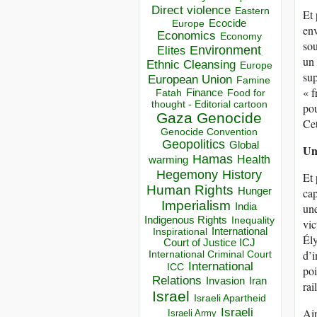
Direct violence
Eastern
Et 
Ecocide
Europe
env
Economics
Economy
sou
Environment
Elites
un 
Ethnic Cleansing
Europe
sup
European Union
Famine
« f
Finance
Food for
Fatah
thought - Editorial cartoon
pou
Gaza
Genocide
Cet
Genocide Convention
Geopolitics
Global
Un
Hamas
Health
warming
Hegemony
History
Et 
Human Rights
Hunger
cap
Imperialism
India
une
Indigenous Rights
Inequality
vic
Inspirational
International
Ély
Court of Justice ICJ
d’i
International Criminal Court
International
ICC
poi
Relations
Invasion
Iran
rai
Israel
Israeli Apartheid
Israeli
Ain
Israeli Army