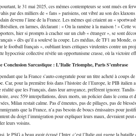
pourtant, le 31 mai 2025, ces mêmes contempteurs se sont mués en fer
ahis par des milliers de « fans » parisiens, ont vibré au son des klaxon
dain devenu l’âme de la France. Les mêmes qui criaient au « sportwash
Brésilien, en larmes, déclarant : « On la ramène à la maison ! » Cette vo
porters, hier si prompts à cracher sur un club « étranger », se sont dé
rançais » dès qu’il a soulevé la coupe. Les médias, de TF1 au Monde, on
r le football français », oubliant leurs critiques virulentes contre un proje
te hypocrisie collective révèle un opportunisme crasse, où la victoire eff
e Conclusion Sarcastique : L’Italie Triomphe, Paris S’embrase
pendant que la France s’auto-congratule pour un titre acheté à coups de mill
e. Car, pour la première fois dans l’histoire de l’Europe, le PIB italien
 réalité que les Français, dans leur arrogance, préfèrent ignorer. Tandis
toire, avec 559 interpellations, deux morts, un policier dans le coma et
sées, Milan restait calme. Pas d’émeutes, pas de pillages, pas de blessés :
mmigrants que la France, n’a pas besoin de boucs émissaires pour justif
ntent du doigt l’immigration pour expliquer leurs maux, devraient peut-ê
ller leurs voisins.
si, le PSG a beau avoir écrasé l’Inter, c’est l’Italie qui gagne la bataill