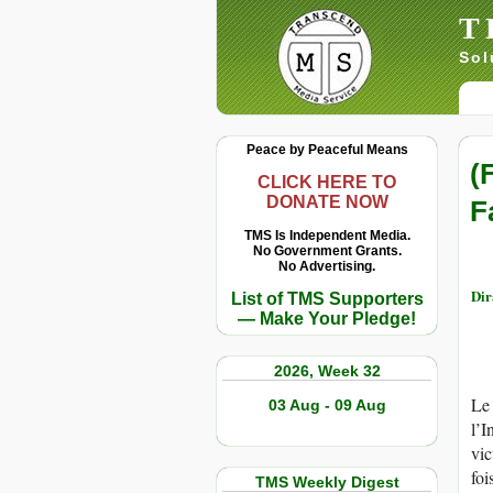
T
Sol
Peace by Peaceful Means
(
CLICK HERE TO
DONATE NOW
F
TMS Is Independent Media.
No Government Grants.
No Advertising.
Di
List of TMS Supporters
— Make Your Pledge!
2026, Week 32
Le 
03 Aug - 09 Aug
l’I
vic
foi
TMS Weekly Digest