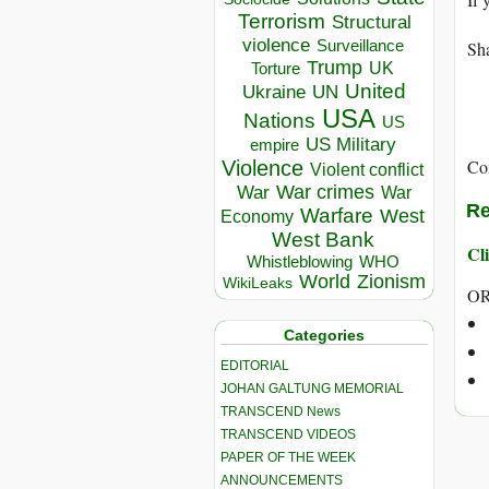
Terrorism
Structural
violence
Surveillance
Sha
Trump
UK
Torture
United
Ukraine
UN
USA
Nations
US
US Military
empire
Co
Violence
Violent conflict
War crimes
War
War
Re
Warfare
West
Economy
West Bank
Cli
Whistleblowing
WHO
World
Zionism
WikiLeaks
OR
Categories
EDITORIAL
JOHAN GALTUNG MEMORIAL
TRANSCEND News
TRANSCEND VIDEOS
PAPER OF THE WEEK
ANNOUNCEMENTS