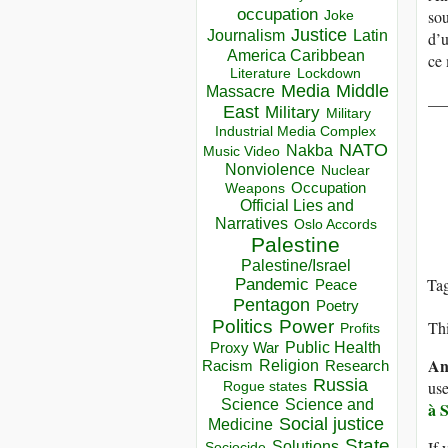
occupation
sou
Joke
Justice
Journalism
Latin
d’u
America Caribbean
ce 
Lockdown
Literature
Media
Middle
Massacre
__
East
Military
Military
Industrial Media Complex
NATO
Nakba
Music Video
Nonviolence
Nuclear
Occupation
Weapons
Official Lies and
Narratives
Oslo Accords
Palestine
Palestine/Israel
Ta
Pandemic
Peace
Pentagon
Poetry
Politics
Power
Thi
Profits
Public Health
Proxy War
An
Racism
Religion
Research
Russia
use
Rogue states
Science
Science and
à 
Social justice
Medicine
State
Solutions
If 
Sociocide