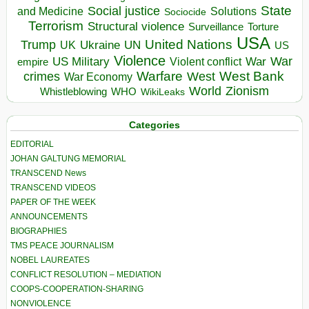
State
Social justice
Solutions
and Medicine
Sociocide
Terrorism
Structural violence
Torture
Surveillance
USA
United Nations
Trump
Ukraine
UK
UN
US
Violence
War
US Military
War
empire
Violent conflict
Warfare
West Bank
crimes
West
War Economy
World
Zionism
Whistleblowing
WHO
WikiLeaks
Categories
EDITORIAL
JOHAN GALTUNG MEMORIAL
TRANSCEND News
TRANSCEND VIDEOS
PAPER OF THE WEEK
ANNOUNCEMENTS
BIOGRAPHIES
TMS PEACE JOURNALISM
NOBEL LAUREATES
CONFLICT RESOLUTION – MEDIATION
COOPS-COOPERATION-SHARING
NONVIOLENCE