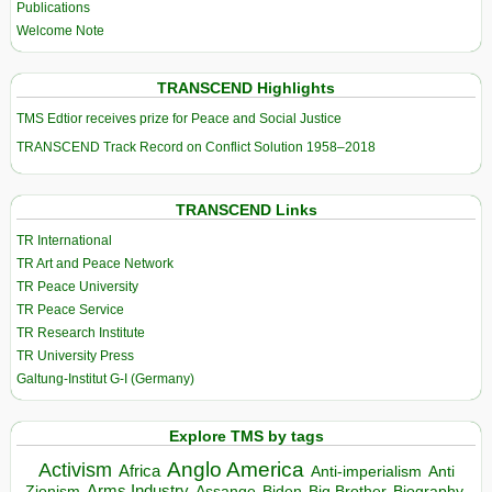
Publications
Welcome Note
TRANSCEND Highlights
TMS Edtior receives prize for Peace and Social Justice
TRANSCEND Track Record on Conflict Solution 1958–2018
TRANSCEND Links
TR International
TR Art and Peace Network
TR Peace University
TR Peace Service
TR Research Institute
TR University Press
Galtung-Institut G-I (Germany)
Explore TMS by tags
Anglo America
Activism
Africa
Anti-imperialism
Anti
Arms Industry
Biden
Big Brother
Zionism
Assange
Biography