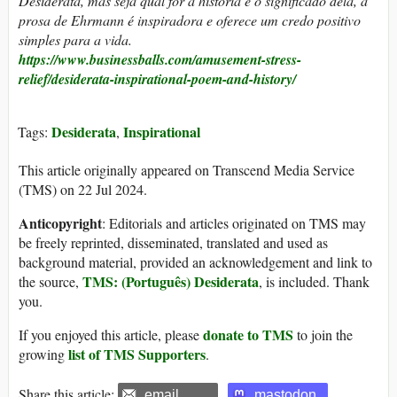
Desiderata, mas seja qual for a história e o significado dela, a
prosa de Ehrmann é inspiradora e oferece um credo positivo
simples para a vida.
https://www.businessballs.com/amusement-stress-
relief/desiderata-inspirational-poem-and-history/
Desiderata
Inspirational
Tags:
,
This article originally appeared on Transcend Media Service
(TMS) on 22 Jul 2024.
Anticopyright
: Editorials and articles originated on TMS may
be freely reprinted, disseminated, translated and used as
background material, provided an acknowledgement and link to
TMS: (Português) Desiderata
the source,
, is included. Thank
you.
donate to TMS
If you enjoyed this article, please
to join the
list of TMS Supporters
growing
.
Share this article:
email
mastodon