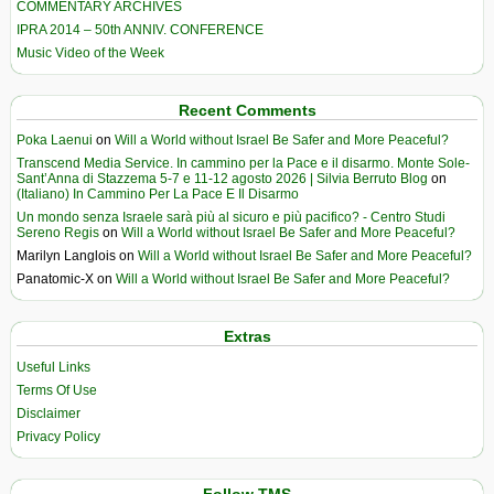
COMMENTARY ARCHIVES
IPRA 2014 – 50th ANNIV. CONFERENCE
Music Video of the Week
Recent Comments
Poka Laenui
on
Will a World without Israel Be Safer and More Peaceful?
Transcend Media Service. In cammino per la Pace e il disarmo. Monte Sole-
Sant’Anna di Stazzema 5-7 e 11-12 agosto 2026 | Silvia Berruto Blog
on
(Italiano) In Cammino Per La Pace E Il Disarmo
Un mondo senza Israele sarà più al sicuro e più pacifico? - Centro Studi
Sereno Regis
on
Will a World without Israel Be Safer and More Peaceful?
Marilyn Langlois
on
Will a World without Israel Be Safer and More Peaceful?
Panatomic-X
on
Will a World without Israel Be Safer and More Peaceful?
Extras
Useful Links
Terms Of Use
Disclaimer
Privacy Policy
Follow TMS