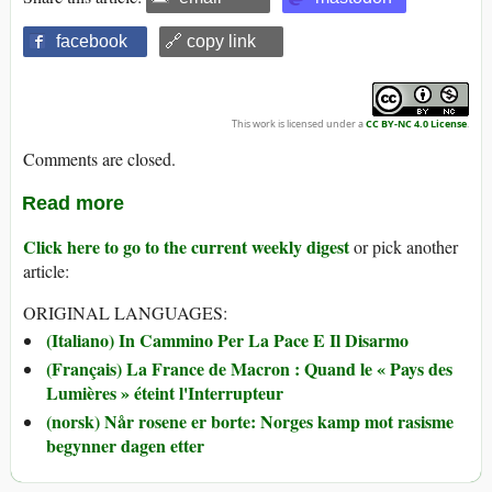
facebook
🔗 copy link
This work is licensed under a
CC BY-NC 4.0 License
.
Comments are closed.
Read more
Click here to go to the current weekly digest
or pick another
article:
ORIGINAL LANGUAGES:
(Italiano) In Cammino Per La Pace E Il Disarmo
(Français) La France de Macron : Quand le « Pays des
Lumières » éteint l'Interrupteur
(norsk) Når rosene er borte: Norges kamp mot rasisme
begynner dagen etter