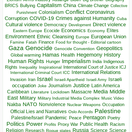
Capitalism
China
BRICS
Climate Change
Bullying
Collective
Conflict
Coronavirus
Colonialism
Punishment
COVID-19
Crimes against Humanity
Corruption
Cuba
Direct violence
Cultural violence
Democracy
Development
Economics
Elites
Ecocide
Economy
Eastern Europe
Environment
European Union
Ethnic Cleansing
Europe
Finance
Food for thought - Editorial cartoon
Famine
Fatah
Gaza
Genocide
Geopolitics
Genocide Convention
Hegemony
Hamas
History
Health
Global warming
Human Rights
Imperialism
Indigenous
Hunger
India
Rights
Inspirational
International Court of Justice ICJ
Inequality
International Relations
International Criminal Court ICC
Israel
Israeli
Invasion
Iran
Israeli Apartheid
Israeli Army
occupation
Justice
Journalism
Latin America
Joke
Media
Middle
Caribbean
Massacre
Lockdown
Literature
East
Military
Military Industrial Media Complex
Music Video
NATO
Nakba
Nonviolence
Occupation
Nuclear Weapons
Palestine
Official Lies and Narratives
Oslo Accords
Pentagon
Pandemic
Palestine/Israel
Peace
Poetry
Politics
Power
Public Health
Proxy War
Racism
Profits
Russia
Religion
Science
Science
Research
Rogue states