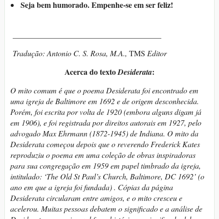
Seja bem humorado. Empenhe-se em ser feliz!
______________________________________
Tradução: Antonio C. S. Rosa, M.A.,
TMS
Editor
Acerca do texto
:
Desiderata
O mito comum é que o poema Desiderata foi encontrado em
uma igreja de Baltimore em 1692 e de origem desconhecida.
Porém,
foi escrita por volta de 1920 (embora alguns digam já
em 1906), e foi registrada por direitos autorais em 1927, pelo
advogado Max Ehrmann (1872-1945) de Indiana.
O mito da
Desiderata começou depois que o reverendo Frederick Kates
reproduziu o poema em uma coleção de obras inspiradoras
para sua congregação em 1959 em papel timbrado da igreja,
intitulado: ‘The Old St Paul’s Church, Baltimore, DC 1692’ (o
ano em que a igreja foi fundada)
.
Cópias da página
Desiderata circularam entre amigos, e o mito cresceu e
acelerou.
Muitas pessoas debatem o significado e a análise de