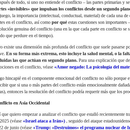
pués de todo, si uno no entiende el conflicto – las partes primarias y se
rtes «invisibles» que impulsan los conflictos desde un segundo plan
juego, la importancia (intelectual, conductual, material) de cada una de e
tes en el conflicto, así como
por qué
estas cuestiones son importantes –
olución genuina del conflicto (una en la que cada parte en conflicto se s
o que perdure en el tiempo).
o existe una dimensión más profunda del conflicto que suele pasarse por 
ave.
En su forma más extrema, esto incluye la salud mental, o la falta 
cluidas las que actúan en segundo plano.
Para una explicación que des
ciones en el conflicto, véase
«Amor negado: La psicología del materi
o hincapié en el componente emocional del conflicto no sólo porque es
cibir que si una o más partes del conflicto están emocionalmente dañad
as), entonces la resolución del conflicto podría requerir más que los p
nflicto en Asia Occidental
 que quiero empezar a analizar el conflicto que estalló recientemente tras
 2025 (véase
«Israel ataca a Irán»)
, seguido del ataque estadounidense 
22 de junio (véase
«Trump: «Destruimos» el programa nuclear de Ir