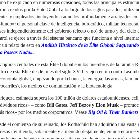
o he explicado en numerosas ocasiones, todas las principales estructu
ron creados por la Élite Global a lo largo de los siglos pasados, utiliza
entes y empleados, incluyendo a aquellos profundamente arraigados en
fundo»: el personal clave de inteligencia, burocrático, militar, tecnocrát
ses independientemente del gobierno (electo o no) de turno y del ciclo 
trol se ejerce a través del sistema bancario que funciona a nivel intern
r un relato de esto en
Análisis Histórico de la Élite Global: Saquean
o Poseas Nada».
 figuras centrales de esta Élite Global son los miembros de la familia 
tro de esta Élite desde fines del siglo XVIII
y
ejercen un control asomb
economía global, empezando por la banca, la energía, las armas, la miner
rocarriles), los medios de comunicación y la biotecnología.
riqueza estimada supera los 100 trillón de dólares estadounidenses, ecl
dividuos ricos»
–
como
Bill Gates, Jeff Bezos y Elon Musk
–
promoc
s ricos» por los medios corporativos. Véase
Big Oil & Their Bankers 
de el comienzo de su reinado, los Rothschild han adquirido una vasta 
resos invirtiendo, sabiamente y a menudo ilegalmente, en una enorme v
ando generalmente otro nombre visible en cualquier activo recién adqui