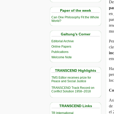
Des
pa
Paper of the week
en 
Can One Philosophy Fit the Whole
par
World?
res
mod
Galtung’s Corner
Per
Editorial Archive
Online Papers
cl
Publications
in
Welcome Note
emo
Hag
TRANSCEND Highlights
per
TMS Edtior receives prize for
loc
Peace and Social Justice
TRANSCEND Track Record on
Co
Conflict Solution 1958–2018
Así
TRANSCEND Links
de
el 
TR International