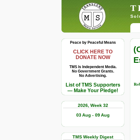
T
Sol
Peace by Peaceful Means
(
CLICK HERE TO
DONATE NOW
E
TMS Is Independent Media.
No Government Grants.
No Advertising.
Rob
List of TMS Supporters
— Make Your Pledge!
2026, Week 32
03 Aug - 09 Aug
TMS Weekly Digest