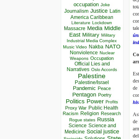
occupation
Joke
tot
Justice
Journalism
Latin
con
America Caribbean
com
Lockdown
Literature
Media
Middle
tal
Massacre
East
Military
Military
úni
Industrial Media Complex
ind
NATO
Nakba
Music Video
Nonviolence
Nuclear
Co
Occupation
Weapons
ar
Official Lies and
Narratives
Oslo Accords
Est
Palestine
des
Palestine/Israel
Pandemic
de 
Peace
Pentagon
Poetry
com
Politics
Power
Profits
his
Public Health
Proxy War
Racism
Religion
Research
As
Russia
Rogue states
de
Science
Science and
arm
Social justice
Medicine
del
State
Solutions
Sociocide