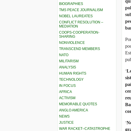
qu
BIOGRAPHIES
pol
TMS PEACE JOURNALISM
su
NOBEL LAUREATES
pe
CONFLICT RESOLUTION –
MEDIATION
ba
COOPS-COOPERATION-
SHARING
Por
NONVIOLENCE
pod
TRANSCEND MEMBERS
Est
NATO
pu
MILITARISM
ANALYSIS
‘
Lo
HUMAN RIGHTS
si
TECHNOLOGY
pa
IN FOCUS
ce
AFRICA
re
ACTIVISM
MEMORABLE QUOTES
Ba
ANGLO AMERICA
co
NEWS
‘
No
JUSTICE
WAR RACKET–CATASTROPHE
gr