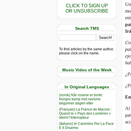
Una
CLICK TO SIGN UP
OR UNSUBSCRIBE
mos
ent
pa
Search TMS
Irá
Com
paí
To find articles by the same author,
please click on the name.
eje
hab
Music Video of the Week
¿P
¿Po
In Original Languages
(norsk) Når rosene er borte:
En
Norges kamp mot rasisme
begynner dagen etter
Al 
(Français) La France de Macron :
Quand le « Pays des Lumières »
par
éteint l’Interrupteur
acc
(Italiano) In Cammino Per La Pace
E Il Disarmo