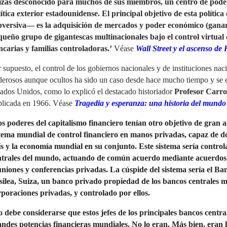
izás desconocido para muchos de sus miembros, un centro de poder
ítica exterior estadounidense. El principal objetivo de esta políti
bversiva— es la adquisición de mercados y poder económico (gananc
queño grupo de gigantescas multinacionales bajo el control virtual 
ncarias y familias controladoras.’
Véase
Wall Street y el ascenso de H
 supuesto, el control de los gobiernos nacionales y de instituciones nac
erosos aunque ocultos ha sido un caso desde hace mucho tiempo y se 
ados Unidos, como lo explicó el destacado historiador
Profesor Carro
blicada en 1966. Véase
Tragedia y esperanza: una historia del mundo
s poderes del capitalismo financiero tenían otro objetivo de gran
stema mundial de control financiero en manos privadas, capaz de do
ís y la economía mundial en su conjunto. Este sistema sería contro
ntrales del mundo, actuando de común acuerdo mediante acuerdos 
uniones y conferencias privadas. La cúspide del sistema sería el Ba
silea, Suiza, un banco privado propiedad de los bancos centrales m
rporaciones privadas, y controlado por ellos.
 debe considerarse que estos jefes de los principales bancos centr
andes potencias financieras mundiales. No lo eran. Más bien, eran lo