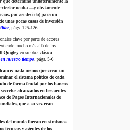
 que determina unilateralmente la
ca exterior oculta —y obviamente
ias, por así decirlo) para un
de unas pocas casas de inversión
itler
, págs. 125-126.
ionales clave por parte de actores
extiende mucho más allá de los
ll Quigley
en su obra clásica
 en nuestro tiempo
, págs. 5-6.
 alcance: nada menos que crear un
minar el sistema político de cada
lado de forma feudal por los bancos
secretos alcanzados en frecuentes
nco de Pagos Internacionales de
undiales, que a su vez eran
ales del mundo fueran en sí mismos
s técnicos y agentes de los