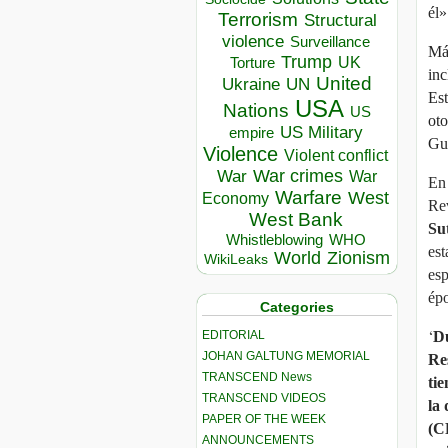
él
Terrorism
Structural
violence
Surveillance
Más
Trump
UK
Torture
inc
United
Ukraine
UN
Est
USA
Nations
US
oto
US Military
empire
Gu
Violence
Violent conflict
War crimes
War
War
En 
Warfare
West
Economy
Rev
West Bank
Su
Whistleblowing
WHO
est
World
Zionism
WikiLeaks
esp
épo
Categories
‘
EDITORIAL
Du
JOHAN GALTUNG MEMORIAL
Re
TRANSCEND News
ti
TRANSCEND VIDEOS
la
PAPER OF THE WEEK
(C
ANNOUNCEMENTS