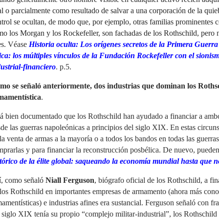
al o parcialmente como resultado de salvar a una corporación de la qui
trol se ocultan, de modo que, por ejemplo, otras familias prominentes 
o los Morgan y los Rockefeller, son fachadas de los Rothschild, per
es.
Véase
Historia oculta: Los orígenes secretos de la Primera Guerr
ca: los múltiples vínculos de la Fundación Rockefeller con el sionism
ustrial-financiero
. p.5.
mo se señaló anteriormente, dos industrias que dominan los Rothsch
mamentística
.
á bien documentado que los Rothschild han ayudado a financiar a ambo
de las guerras napoleónicas a principios del siglo XIX
.
En estas circuns
la venta de armas a la mayoría o a todos los bandos en todas las guerra
prarlas y para financiar la reconstrucción posbélica. De nuevo, pueden 
tórico de la élite global: saqueando la economía mundial hasta que 
í, como señaló
Niall Ferguson
, biógrafo oficial de los Rothschild, a fi
 los Rothschild en importantes empresas de armamento (ahora más con
amentísticas) e industrias afines era sustancial. Ferguson señaló con fr
 siglo XIX tenía su propio “complejo militar-industrial”, los Rothschil