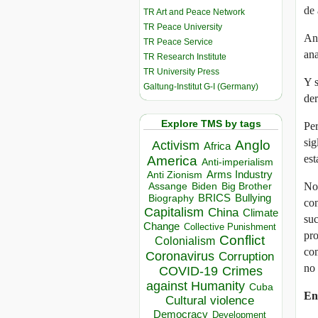
de 
TR Art and Peace Network
TR Peace University
Ant
TR Peace Service
ana
TR Research Institute
TR University Press
Y s
Galtung-Institut G-I (Germany)
der
Explore TMS by tags
Per
si
Anglo
Activism
Africa
est
America
Anti-imperialism
Arms Industry
Anti Zionism
Biden
Big Brother
No 
Assange
BRICS
Bullying
Biography
con
Capitalism
China
Climate
suc
Change
Collective Punishment
pro
Conflict
Colonialism
com
Coronavirus
Corruption
no 
COVID-19
Crimes
against Humanity
Cuba
En
Cultural violence
Democracy
Development