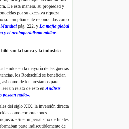
ebra. De esta manera, su propiedad y
conocidas por su excesiva riqueza,
o no son ampliamente reconocidas como
a Mundial
pág. 222. y
La mafia global
o y el neoimperialismo militar-
ild son la banca y la industria
s bandos en la mayoría de las guerras
tancias, los Rothschild se benefician
s, así como de los préstamos para
leer un relato de esto en
Análisis
no posean nada».
nales del siglo XIX
,
la inversión directa
ocidas como corporaciones
anqueza: «Si el imperialismo de finales
d formaban parte indiscutiblemente de