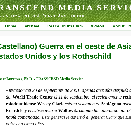
RANSCEND MEDIA SERVI
utions-Oriented Peace Journalism
Home
Archive
Peace Journalism
Videos
About T
Castellano) Guerra en el oeste de Asia:
stados Unidos y los Rothschild
ert Burrowes, Ph.D. - TRANSCEND Media Service
Alrededor del 20 de septiembre de 2001, apenas diez días después de
del
World Trade Cente
r
el 11 de septiembre, el recientemente
reti
estadounidense Wesley Clark
estaba visitando el
Pentágono
para 
Rumsfeld
y el subsecretario
Wolfowit
z
cuando fue abordado por otr
había comandado.
Este general le advirtió al general Clark que Es
países en cinco años.