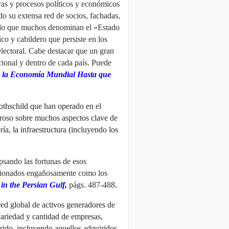
ras y procesos políticos y económicos
ndo su extensa red de socios, fachadas,
 lo que muchos denominan el «Estado
ico y cabildero que persiste en los
electoral. Cabe destacar que un gran
acional y dentro de cada país. Puede
do la Economía Mundial Hasta que
Rothschild que han operado en el
roso sobre muchos aspectos clave de
ía, la infraestructura (incluyendo los
ipsando las fortunas de esos
ionados engañosamente como los
in the Persian Gulf,
págs. 487-488.
red global de activos generadores de
ariedad y cantidad de empresas,
rido, incluyendo aquellos adquiridos