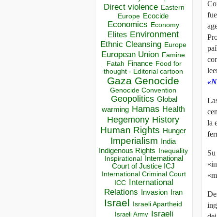
Com
Direct violence
Eastern
fue
Ecocide
Europe
Economics
Economy
ag
Environment
Elites
Pro
Ethnic Cleansing
Europe
paí
European Union
Famine
con
Finance
Food for
Fatah
lee
thought - Editorial cartoon
Gaza
Genocide
«N
Genocide Convention
Geopolitics
Global
Las
Hamas
Health
warming
cen
Hegemony
History
la 
Human Rights
Hunger
fer
Imperialism
India
Indigenous Rights
Inequality
Su 
Inspirational
International
«in
Court of Justice ICJ
International Criminal Court
«má
International
ICC
Relations
Invasion
Iran
Des
Israel
Israeli Apartheid
ing
Israeli
Israeli Army
dej