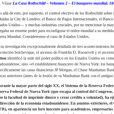
». Véase
La Casa Rothschild – Volumen 2 – El banquero mundial, 1
 allá de esto, por supuesto, el control efectivo de los Rothschild sobre
luidas la City de Londres, el Banco de Pagos Internacionales, el Banco 
ados Unidos— y muchas industrias cruciales, por no mencionar la mayor
rgaba un enorme poder para reconfigurar el orden mundial a su medida 
erra Mundial. Consideremos el caso de Estados Unidos.
su investigación excepcionalmente detallada de tres acontecimientos h
olución bolchevique, el ascenso de Franklin D. Roosevelt y el ascenso
tton
identificó la sede del poder político en los Estados Unidos no como
adounidense, sino «el establishment financiero de Nueva York: los banq
ecíficamente las casas financieras JP Morgan, el Chase Manhattan Bank
cas anteriores (antes de la fusión de su Manhattan Bank con el antigu
rante la mayor parte del siglo XX, el Sistema de la Reserva Federa
serva Federal de Nueva York (que escapa al control del Congreso, 
ene la facultad de imprimir dinero y crear crédito a voluntad), ha e
 dirección de la economía estadounidense. En asuntos exteriores, el
FR), en apariencia un foro inocente para académicos, empresarios y 