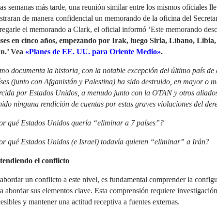
s semanas más tarde, una reunión similar entre los mismos oficiales lle
traran de manera confidencial un memorando de la oficina del Secreta
regarle el memorando a Clark, el oficial informó ‘E
ste memorando des
íses en cinco años, empezando por Irak, luego Siria, Líbano, Libia,
n.’
Vea
«Planes de EE. UU. para Oriente Medio»
.
o documenta la historia, con la notable excepción del último país de e
ses (junto con Afganistán y Palestina) ha sido destruido, en mayor o m
rcida por Estados Unidos, a menudo junto con la OTAN y otros aliados
ido ninguna rendición de cuentas por estas graves violaciones del der
or qué Estados Unidos quería “eliminar a 7 países”?
r qué Estados Unidos (e Israel) todavía quieren “eliminar” a Irán?
tendiendo el conflicto
abordar un conflicto a este nivel, es fundamental comprender la config
a abordar sus elementos clave. Esta comprensión requiere investigación,
esibles y mantener una actitud receptiva a fuentes externas.