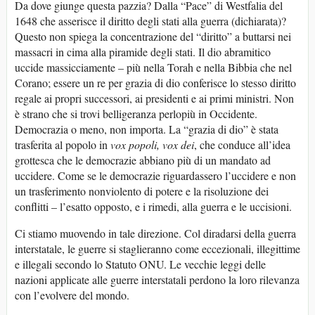
Da dove giunge questa pazzia? Dalla “Pace” di Westfalia del
1648 che asserisce il diritto degli stati alla guerra (dichiarata)?
Questo non spiega la concentrazione del “diritto” a buttarsi nei
massacri in cima alla piramide degli stati. Il dio abramitico
uccide massicciamente – più nella Torah e nella Bibbia che nel
Corano; essere un re per grazia di dio conferisce lo stesso diritto
regale ai propri successori, ai presidenti e ai primi ministri. Non
è strano che si trovi belligeranza perlopiù in Occidente.
Democrazia o meno, non importa. La “grazia di dio” è stata
trasferita al popolo in
vox popoli, vox dei
, che conduce all’idea
grottesca che le democrazie abbiano più di un mandato ad
uccidere. Come se le democrazie riguardassero l’uccidere e non
un trasferimento nonviolento di potere e la risoluzione dei
conflitti – l’esatto opposto, e i rimedi, alla guerra e le uccisioni.
Ci stiamo muovendo in tale direzione. Col diradarsi della guerra
interstatale, le guerre si staglieranno come eccezionali, illegittime
e illegali secondo lo Statuto ONU. Le vecchie leggi delle
nazioni applicate alle guerre interstatali perdono la loro rilevanza
con l’evolvere del mondo.