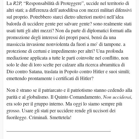
La
R2P,
“Responsabilità di Proteggere”, uccide nel territorio di
altri stati; a differenza dell’autodifesa con mezzi militari difensivi
sul proprio. Potrebbero starci dietro ulteriori motivi nell’idea
balorda di uccidere gente per salvare gente? sono realmente stati
usati tutti gli altri mezzi? Non da parte di diplomatici formati alla
promozione degli interessi dei propri paesi, bensì da una
massiccia invasione nonviolenta da fuori a mo’ di tampone. a
protezione di certuni e impedimento per altri? Una profonda
mediazione applicata a tutte le parti coinvolte nel conflitto, non
solo le due di loro scelte per calzare alla ricerca abramitica di
Dio contro Satana, traslata in Popolo contro Hitler e suoi simili;
emettendo prontamente i certificati di Hitler?
Non è strano se il patriarcato e il patriotismo stanno cedendo alla
parità e al globalismo. Il Quinto Comandamento,
Non ucciderai
,
era solo per il gruppo interno. Ma oggi lo siamo sempre più
grosso. Usare gli stati per uccidere rende gli uccisori dei
fuorilegge. Criminali. Smettetela!
__________________________________________