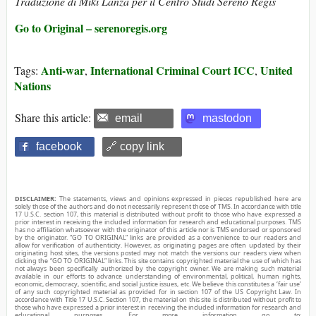
Traduzione di Miki Lanza per il Centro Studi Sereno Regis
Go to Original – serenoregis.org
Anti-war
International Criminal Court ICC
United
Tags:
,
,
Nations
Share this article:
email
mastodon
facebook
🔗 copy link
DISCLAIMER:
The statements, views and opinions expressed in pieces republished here are
solely those of the authors and do not necessarily represent those of TMS. In accordance with title
17 U.S.C. section 107, this material is distributed without profit to those who have expressed a
prior interest in receiving the included information for research and educational purposes. TMS
has no affiliation whatsoever with the originator of this article nor is TMS endorsed or sponsored
by the originator. “GO TO ORIGINAL” links are provided as a convenience to our readers and
allow for verification of authenticity. However, as originating pages are often updated by their
originating host sites, the versions posted may not match the versions our readers view when
clicking the “GO TO ORIGINAL” links. This site contains copyrighted material the use of which has
not always been specifically authorized by the copyright owner. We are making such material
available in our efforts to advance understanding of environmental, political, human rights,
economic, democracy, scientific, and social justice issues, etc. We believe this constitutes a ‘fair use’
of any such copyrighted material as provided for in section 107 of the US Copyright Law. In
accordance with Title 17 U.S.C. Section 107, the material on this site is distributed without profit to
those who have expressed a prior interest in receiving the included information for research and
educational purposes. For more information go to: