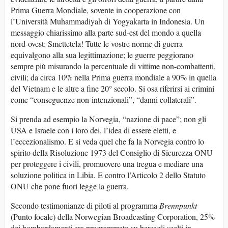
Prima Guerra Mondiale, sovente in cooperazione con
l’Università Muhammadiyah di Yogyakarta in Indonesia. Un
messaggio chiarissimo alla parte sud-est del mondo a quella
nord-ovest: Smettetela! Tutte le vostre norme di guerra
equivalgono alla sua legittimazione; le guerre peggiorano
sempre più misurando la percentuale di vittime non-combattenti,
civili; da circa 10% nella Prima guerra mondiale a 90% in quella
del Vietnam e le altre a fine 20° secolo. Si osa riferirsi ai crimini
come “conseguenze non-intenzionali”, “danni collaterali”.
Si prenda ad esempio la Norvegia, “nazione di pace”; non gli
USA e Israele con i loro dei, l’idea di essere eletti, e
l’eccezionalismo. E si veda quel che fa la Norvegia contro lo
spirito della Risoluzione 1973 del Consiglio di Sicurezza ONU
per proteggere i civili, promuovere una tregua e mediare una
soluzione politica in Libia. E contro l’Articolo 2 dello Statuto
ONU che pone fuori legge la guerra.
Secondo testimonianze di piloti al programma
Brennpunkt
(Punto focale) della Norwegian Broadcasting Corporation, 25%
dei bombardamenti era programmato su bersagli scelti in