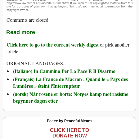
http://www.law.cornell.edu/uscode/17/107.shtml. If you wish to use copyrighted material from this
site for purposes of your own that go beyond ‘fair use’, you must obtain permission from the
copyright owner.
Comments are closed.
Read more
Click here to go to the current weekly digest
or pick another
article:
ORIGINAL LANGUAGES:
(Italiano) In Cammino Per La Pace E Il Disarmo
(Français) La France de Macron : Quand le « Pays des
Lumières » éteint l'Interrupteur
(norsk) Når rosene er borte: Norges kamp mot rasisme
begynner dagen etter
Peace by Peaceful Means
CLICK HERE TO
DONATE NOW