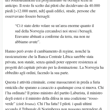
anticipo. Il resto fu scelto dai piloti che decidevano da 40.000
piedi [>12.000 metri, ndt] quali edifici, strade, persone che
osservavano fossero bersagli:
“Ci è stato detto volare su un’area enorme quanto il
sud della Norvegia cercandoci noi stessi i bersagli.
Eravamo abituati a conferme da terra, ma non ne
abbiamo avute”.
Hanno però avuto il cambiamento di regime, nonché la
rassicurazione che la Banca Centrale Libica sarebbe stata
privata, non statale, senza quindi poter opporre resistenza ai
progetti del capitale privato per la dominazione. La Norvegia ha
obbedito agli ordini, facendo la sua parte.
Questa è attività criminale, come massacratori in preda a furia
omicida che sparano a casaccio a qualunque cosa si muova. Chi
l’ha ordinata? Il primo ministro del partito Laburista, il ministro
degli esteri e il ministro della difesa in una coalizione “rosso-
verde” (cioè
bruna
). Chi l’ha fatta? I piloti. i quali ultimi
secondo il Tribunale di Norimberga non possono pretendere di