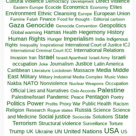
Direct violence
Cultural violence
Democracy
Development
Economics
Elites
Ecocide
Economy
Eastern Europe
Environment
European Union
Ethnic Cleansing
Europe
Finance
Food for thought - Editorial cartoon
Famine
Fatah
Gaza
Genocide
Geopolitics
Genocide Convention
Hegemony
Hamas
History
Health
Global warming
Human Rights
Imperialism
Indigenous
Hunger
India
Rights
Inspirational
International Court of Justice ICJ
Inequality
International Relations
International Criminal Court ICC
Israel
Israeli
Invasion
Iran
Israeli Apartheid
Israeli Army
occupation
Justice
Journalism
Latin America
Joke
Media
Middle
Caribbean
Massacre
Lockdown
Literature
East
Military
Military Industrial Media Complex
Music Video
NATO
Nakba
Nonviolence
Occupation
Nuclear Weapons
Palestine
Official Lies and Narratives
Oslo Accords
Pentagon
Pandemic
Palestine/Israel
Peace
Poetry
Politics
Power
Public Health
Proxy War
Racism
Profits
Russia
Religion
Science
Science
Research
Rogue states
State
Social justice
Solutions
and Medicine
Sociocide
Terrorism
Structural violence
Torture
Surveillance
USA
United Nations
Trump
Ukraine
UK
UN
US