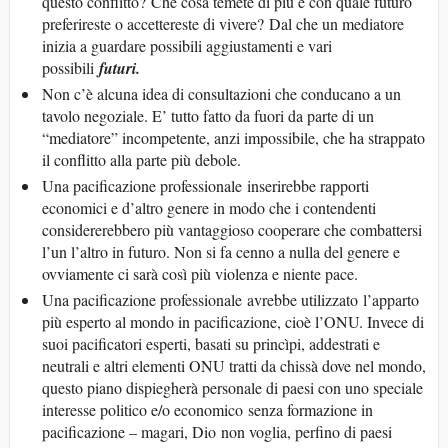
questo conflitto? Che cosa temete di più e con quale futuro
preferireste o accettereste di vivere? Dal che un mediatore
inizia a guardare possibili aggiustamenti e vari
possibili
futur
i
.
Non c’è alcuna idea di consultazioni che conducano a un
tavolo negoziale. E’ tutto fatto da fuori da parte di un
“mediatore” incompetente, anzi impossibile, che ha strappato
il conflitto alla parte più debole.
Una pacificazione professionale inserirebbe rapporti
economici e d’altro genere in modo che i contendenti
considererebbero più vantaggioso cooperare che combattersi
l’un l’altro in futuro. Non si fa cenno a nulla del genere e
ovviamente ci sarà così più violenza e niente pace.
Una pacificazione professionale avrebbe utilizzato l’apparto
più esperto al mondo in pacificazione, cioè l’ONU. Invece di
suoi pacificatori esperti, basati su princìpi, addestrati e
neutrali e altri elementi ONU tratti da chissà dove nel mondo,
questo piano dispiegherà personale di paesi con uno speciale
interesse politico e/o economico senza formazione in
pacificazione – magari, Dio non voglia, perfino di paesi