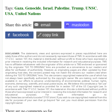
Gaza
Genocide
Israel
Palestine
Trump
UNSC
Tags:
,
,
,
,
,
,
USA
United Nations
,
Share this article:
email
mastodon
facebook
🔗 copy link
DISCLAIMER:
The statements, views and opinions expressed in pieces republished here are
solely those of the authors and do not necessarily represent those of TMS. In accordance with title
17 U.S.C. section 107, this material is distributed without profit to those who have expressed a
prior interest in receiving the included information for research and educational purposes. TMS
has no affiliation whatsoever with the originator of this article nor is TMS endorsed or sponsored
by the originator. “GO TO ORIGINAL” links are provided as a convenience to our readers and
allow for verification of authenticity. However, as originating pages are often updated by their
originating host sites, the versions posted may not match the versions our readers view when
clicking the “GO TO ORIGINAL” links. This site contains copyrighted material the use of which has
not always been specifically authorized by the copyright owner. We are making such material
available in our efforts to advance understanding of environmental, political, human rights,
economic, democracy, scientific, and social justice issues, etc. We believe this constitutes a ‘fair use’
of any such copyrighted material as provided for in section 107 of the US Copyright Law. In
accordance with Title 17 U.S.C. Section 107, the material on this site is distributed without profit to
those who have expressed a prior interest in receiving the included information for research and
educational purposes. For more information go to:
http://www.law.cornell.edu/uscode/17/107.shtml. If you wish to use copyrighted material from this
site for purposes of your own that go beyond ‘fair use’, you must obtain permission from the
copyright owner.
There are no comments so far.