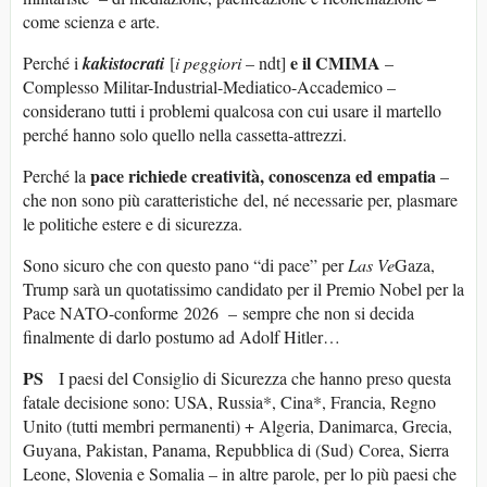
come scienza e arte.
e il
C
MIMA
Perché i
kakistocrat
i
[
i peggiori
– ndt]
–
Complesso Militar-Industrial-Mediatico-Accademico –
considerano tutti i problemi qualcosa con cui usare il martello
perché hanno solo quello nella cassetta-attrezzi.
pace r
ichiede
creativit
à, conoscenza ed
empat
ia
Perché la
–
che non sono più caratteristiche del, né necessarie per, plasmare
le politiche estere e di sicurezza.
Sono sicuro che con questo pano “di pace” per
L
as
Ve
Gaza,
Trump sarà un quotatissimo candidato per il Premio Nobel per la
Pace NATO-conforme 2026 – sempre che non si decida
finalmente di darlo postumo ad Adolf Hitler…
PS
I paesi del Consiglio di Sicurezza che hanno preso questa
fatale decisione sono: USA, Russia*, Cina*, Francia, Regno
Unito (tutti membri permanenti) + Algeria, Danimarca, Grecia,
Guyana, Pakistan, Panama, Repubblica di (Sud) Corea, Sierra
Leone, Slovenia e Somalia – in altre parole, per lo più paesi che