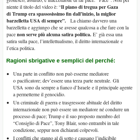
Il piano di tregua per Gaza
niente il titolo del video è: “
di
Trump
era spassosissimo fin dall’inizio, la miglior
barzelletta USA di sempre
”
.
La chiamo davvero una
barzelletta e aggiungo che se avesse qualcosa a che fare con la
no
n
serve più alcuna satira
politica.
pace
E’ già essa una
satira sulla pace, l’intellettualismo, il diritto internazionale e
l’etica politica.
Ragioni sbrigative e semplici del perché:
Una parte in conflitto non può esserne mediatore
o pacificatore; dev’essere una terza parte neutrale. Gli
USA sono da sempre a fianco d’Israele e il principale agente
a permetterne il genocidio.
Un criminale di guerra e trasgressore abituale del diritto
internazionale non può essere un mediatore né condurre un
processo di pace; Trump e il suo proposto membro del
“Consiglio di Pace”, Tony Blair, sono entrambi in tale
condizione, seppur non dichiarati colpevoli.
I conflitti che stanno al di sotto e causano l’indicibile