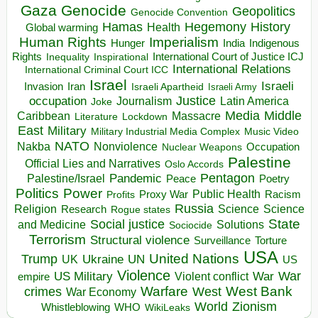
Gaza
Genocide
Geopolitics
Genocide Convention
Hegemony
Hamas
History
Health
Global warming
Human Rights
Imperialism
Indigenous
Hunger
India
Rights
Inspirational
International Court of Justice ICJ
Inequality
International Relations
International Criminal Court ICC
Israel
Israeli
Invasion
Iran
Israeli Apartheid
Israeli Army
occupation
Justice
Journalism
Latin America
Joke
Media
Middle
Caribbean
Massacre
Lockdown
Literature
East
Military
Military Industrial Media Complex
Music Video
NATO
Nakba
Nonviolence
Occupation
Nuclear Weapons
Palestine
Official Lies and Narratives
Oslo Accords
Pentagon
Pandemic
Palestine/Israel
Peace
Poetry
Politics
Power
Public Health
Proxy War
Racism
Profits
Russia
Religion
Science
Science
Research
Rogue states
State
Social justice
Solutions
and Medicine
Sociocide
Terrorism
Structural violence
Torture
Surveillance
USA
United Nations
Trump
Ukraine
UK
UN
US
Violence
War
US Military
War
empire
Violent conflict
Warfare
West Bank
crimes
West
War Economy
World
Zionism
Whistleblowing
WHO
WikiLeaks