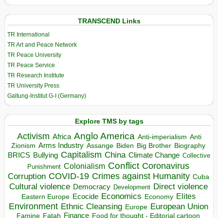
TRANSCEND Links
TR International
TR Art and Peace Network
TR Peace University
TR Peace Service
TR Research Institute
TR University Press
Galtung-Institut G-I (Germany)
Explore TMS by tags
Anglo America
Activism
Africa
Anti-imperialism
Anti
Arms Industry
Biden
Big Brother
Zionism
Assange
Biography
Capitalism
China
BRICS
Climate Change
Bullying
Collective
Conflict
Coronavirus
Colonialism
Punishment
COVID-19
Crimes against Humanity
Corruption
Cuba
Direct violence
Cultural violence
Democracy
Development
Economics
Elites
Ecocide
Economy
Eastern Europe
Environment
European Union
Ethnic Cleansing
Europe
Finance
Food for thought - Editorial cartoon
Famine
Fatah