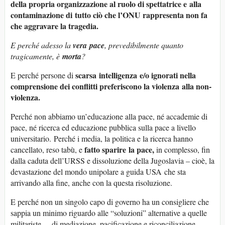
della propria
organi
zz
a
z
ion
e al ruolo di spettatrice e
alla
contaminazione di
t
utto ciò che l’ONU rappresenta non fa
che aggravare la
traged
ia
.
E perché
adesso
la
vera
pace
, pre
vedibilmente quanto
tragica
mente
,
è
morta
?
scarsa
intelligen
za
e
/o
i
gnorati nella
E perché persone di
comprensione dei conflitti
prefer
iscono la
violen
za
alla
non-
violen
za
.
Perché non abbiamo un’educazione alla pace, né accademie di
pace, né ricerca ed educazione pubblica sulla pace a livello
universitario. Perché i media, la politica e la ricerca hanno
fatto sparire
la
pace,
cancellato, reso tabù, e
in complesso, fin
dalla caduta dell’URSS e dissoluzione della Jugoslavia – cioè, la
devastazione del mondo unipolare a guida USA che sta
arrivando alla fine, anche con la questa risoluzione.
E perché non un singolo capo di governo ha un consigliere che
sappia un minimo riguardo alle “soluzioni” alternative a quelle
militariste – di mediazione, pacificazione e riconciliazione –