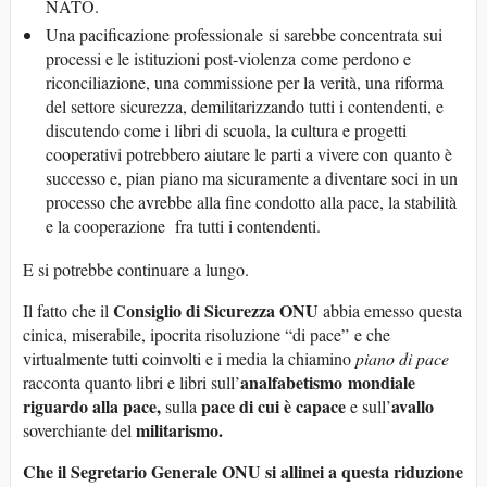
NATO.
Una pacificazione professionale si sarebbe concentrata sui
processi e le istituzioni post-violenza come perdono e
riconciliazione, una commissione per la verità, una riforma
del settore sicurezza, demilitarizzando tutti i contendenti, e
discutendo come i libri di scuola, la cultura e progetti
cooperativi potrebbero aiutare le parti a vivere con quanto è
successo e, pian piano ma sicuramente a diventare soci in un
processo che avrebbe alla fine condotto alla pace, la stabilità
e la cooperazione fra tutti i contendenti.
E si potrebbe continuare a lungo.
Consiglio di Sicurezza ONU
Il fatto che il
abbia emesso questa
cinica, miserabile, ipocrita risoluzione “di pace” e che
virtualmente tutti coinvolti e i media la chiamino
piano di pace
analfabetismo
mondiale
racconta quanto libri e libri sull’
riguardo alla pace
,
pace
di cui è capace
avallo
sulla
e sull’
militarism
o
.
soverchiante del
Che il Segretario Ge
n
erale ONU si allinei a questa riduzione