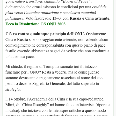
gov
e
rnativo
transito
rio
c
hi
a
mato
“Board of
Peace
”
,
dichiarando che ormai esistono le condizioni per una
credib
i
le
p
ista verso l’autodeterminazione e conclusiva
statualità
13–0
Russia
e
Cina ast
e
n
ute
p
alestin
ese
. Voto favorevole
, con
.
Ecco la Risoluzione
CS ONU
2803
.
Ciò va contro qualunque principio dell’ONU
.
Ovviamente
Cina e Russia si sono saggiamente astenute, non volendo alcun
coinvolgimento né corresponsabilità con questo piano di pace
fasullo essendo abbastanza sagaci da vedere che non condurrà a
un’autentica pace.
Mi chiedo: il regime di Trump ha suonato ieri il rintocco
funerario per l’ONU? Resta a vedersi, ma le conseguenze
saranno devastanti e tragicamente associate al nome del suo
peraltro decente Segretario Generale, del tutto superato in
strategia
.
ll 14 ottobre, l’Accademia della Cina e la sua capo-redattrice,
Mimi, di “China Roughly” mi hanno fatto un’intervista [riportata
in calce], che iniziava con le mie aspre critiche a questo modo
grottesco, assurdo, e inaccettabile di far pace. ”Pace”. Non per