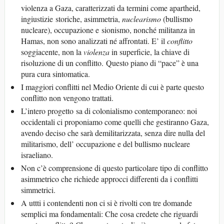
violenza a Gaza, caratterizzati da termini come apartheid,
ingiustizie storiche, asimmetria,
nuclearism
o
(bullismo
nucleare), occupazione e sionismo, nonché militanza in
Hamas, non sono analizzati né affrontati. E’ il
conflitto
soggiacente, non la
violenza
in superficie, la chiave di
risoluzione di un conflitto. Questo piano di “pace” è una
pura cura sintomatica.
I maggiori conflitti nel Medio Oriente di cui è parte questo
conflitto non vengono trattati.
L’intero progetto sa di colonialismo contemporaneo: noi
occidentali ci proponiamo come quelli che gestiranno Gaza,
avendo deciso che sarà demilitarizzata, senza dire nulla del
militarismo, dell’ occupazione e del bullismo nucleare
israeliano.
Non c’è comprensione di questo particolare tipo di conflitto
asimmetrico che richiede approcci differenti da i conflitti
simmetrici.
A uttti i contendenti non ci si è rivolti con tre domande
semplici ma fondamentali: Che cosa credete che riguardi