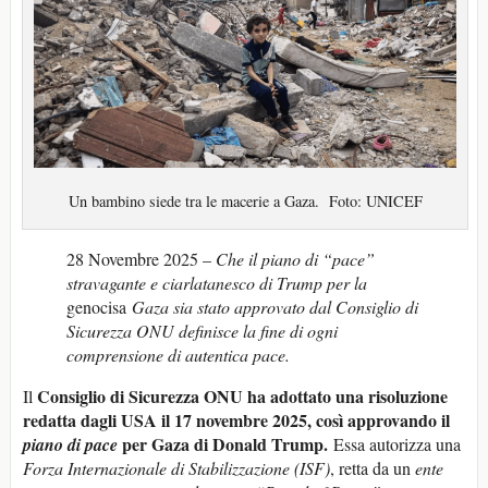
Un bambino siede tra le macerie a Gaza. Foto: UNICEF
28 Novembre 2025
–
Che il piano di “pace”
stravagante e ciarlatanesco di
Trump
per la
genocisa
Gaza
si
a
stato approvato dal Consigl
io di
Sicurezza ONU definisce la fine di ogni
comprensione di autentica pace
.
Consiglio di Sicurezza ONU ha
adottato
una risoluzione
Il
redatta dagli USA il 17 novembre
2025,
così
appro
vando il
per Gaza di Do
nald Trump.
piano di pace
Essa autorizza una
Forza
Interna
z
ional
e di
Stabili
zz
a
z
ion
e
(ISF)
, retta da un
ente