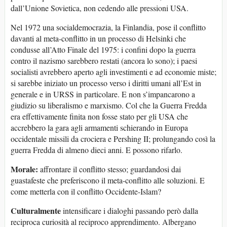
dall’Unione Sovietica, non cedendo alle pressioni USA.
Nel 1972 una socialdemocrazia, la Finlandia, pose il conflitto
davanti al meta-conflitto in un processo di Helsinki che
condusse all’Atto Finale del 1975: i confini dopo la guerra
contro il nazismo sarebbero restati (ancora lo sono); i paesi
socialisti avrebbero aperto agli investimenti e ad economie miste;
si sarebbe iniziato un processo verso i diritti umani all’Est in
generale e in URSS in particolare. E non s’impancarono a
giudizio su liberalismo e marxismo. Col che la Guerra Fredda
era effettivamente finita non fosse stato per gli USA che
accrebbero la gara agli armamenti schierando in Europa
occidentale missili da crociera e Pershing II; prolungando così la
guerra Fredda di almeno dieci anni. E possono rifarlo.
Morale:
affrontare il conflitto stesso; guardandosi dai
guastafeste che preferiscono il meta-conflitto alle soluzioni. E
come metterla con il conflitto Occidente-Islam?
Culturalmente
intensificare i dialoghi passando però dalla
reciproca curiosità al reciproco apprendimento. Albergano