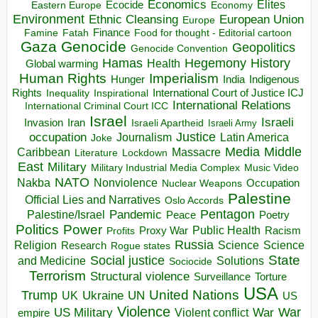
Economics
Elites
Ecocide
Economy
Eastern Europe
Environment
European Union
Ethnic Cleansing
Europe
Finance
Food for thought - Editorial cartoon
Famine
Fatah
Gaza
Genocide
Geopolitics
Genocide Convention
Hegemony
Hamas
History
Health
Global warming
Human Rights
Imperialism
Indigenous
Hunger
India
Rights
Inspirational
International Court of Justice ICJ
Inequality
International Relations
International Criminal Court ICC
Israel
Israeli
Invasion
Iran
Israeli Apartheid
Israeli Army
occupation
Justice
Journalism
Latin America
Joke
Media
Middle
Caribbean
Massacre
Lockdown
Literature
East
Military
Military Industrial Media Complex
Music Video
NATO
Nakba
Nonviolence
Occupation
Nuclear Weapons
Palestine
Official Lies and Narratives
Oslo Accords
Pentagon
Pandemic
Palestine/Israel
Peace
Poetry
Politics
Power
Public Health
Proxy War
Racism
Profits
Russia
Religion
Science
Science
Research
Rogue states
State
Social justice
Solutions
and Medicine
Sociocide
Terrorism
Structural violence
Torture
Surveillance
USA
United Nations
Trump
Ukraine
UK
UN
US
Violence
War
US Military
War
empire
Violent conflict