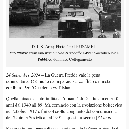
Di U.S. Army Photo Credit: USAMHI –
http://www.army.mil/article/46993/standoff-in-berlin-october-1961/,
Pubblico dominio, Collegamento
24 Settembre 2024
– La Guerra Fredda vale la pena
rammentarla. C’è molto da imparare sul conflitto e il meta-
conflitto. Per l’Occidente vs. l’Islam.
Quella minaccia auto-inflitta all’umanità durò ufficialmente 40
anni dal 1949 all’89. Ma cominciò con la rivoluzione bolscevica
nell’ottobre 1917 e finì col crollo congiunto del comunismo e
dell’Unione Sovietica nel 1991 – quasi un secolo [
74 anni
].
Ricordo in innumerevoli occasioni durante la Guerra Fredda di