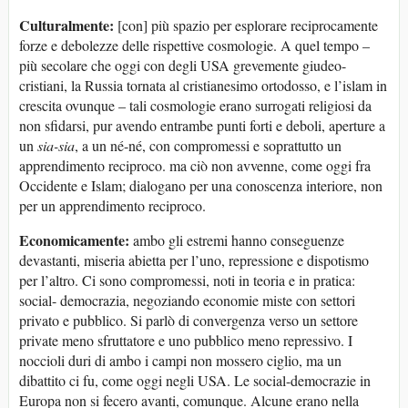
Culturalmente:
[con] più spazio per esplorare reciprocamente
forze e debolezze delle rispettive cosmologie. A quel tempo –
più secolare che oggi con degli USA grevemente giudeo-
cristiani, la Russia tornata al cristianesimo ortodosso, e l’islam in
crescita ovunque – tali cosmologie erano surrogati religiosi da
non sfidarsi, pur avendo entrambe punti forti e deboli, aperture a
un
sia-sia
, a un né-né, con compromessi e soprattutto un
apprendimento reciproco. ma ciò non avvenne, come oggi fra
Occidente e Islam; dialogano per una conoscenza interiore, non
per un apprendimento reciproco.
Economicamente:
ambo gli estremi hanno conseguenze
devastanti, miseria abietta per l’uno, repressione e dispotismo
per l’altro. Ci sono compromessi, noti in teoria e in pratica:
social- democrazia, negoziando economie miste con settori
privato e pubblico. Si parlò di convergenza verso un settore
private meno sfruttatore e uno pubblico meno repressivo. I
noccioli duri di ambo i campi non mossero ciglio, ma un
dibattito ci fu, come oggi negli USA. Le social-democrazie in
Europa non si fecero avanti, comunque. Alcune erano nella