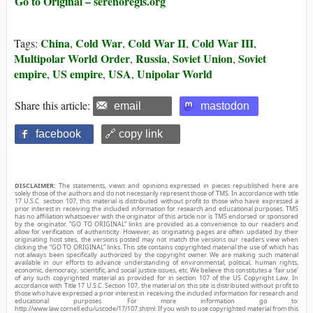
Go to Original – serenoregis.org
China
Cold War
Cold War II
Cold War III
Tags:
,
,
,
,
Multipolar World Order
Russia
Soviet Union
Soviet
,
,
,
empire
US empire
USA
Unipolar World
,
,
,
Share this article:
email
mastodon
facebook
🔗 copy link
DISCLAIMER:
The statements, views and opinions expressed in pieces republished here are
solely those of the authors and do not necessarily represent those of TMS. In accordance with title
17 U.S.C. section 107, this material is distributed without profit to those who have expressed a
prior interest in receiving the included information for research and educational purposes. TMS
has no affiliation whatsoever with the originator of this article nor is TMS endorsed or sponsored
by the originator. “GO TO ORIGINAL” links are provided as a convenience to our readers and
allow for verification of authenticity. However, as originating pages are often updated by their
originating host sites, the versions posted may not match the versions our readers view when
clicking the “GO TO ORIGINAL” links. This site contains copyrighted material the use of which has
not always been specifically authorized by the copyright owner. We are making such material
available in our efforts to advance understanding of environmental, political, human rights,
economic, democracy, scientific, and social justice issues, etc. We believe this constitutes a ‘fair use’
of any such copyrighted material as provided for in section 107 of the US Copyright Law. In
accordance with Title 17 U.S.C. Section 107, the material on this site is distributed without profit to
those who have expressed a prior interest in receiving the included information for research and
educational purposes. For more information go to:
http://www.law.cornell.edu/uscode/17/107.shtml. If you wish to use copyrighted material from this