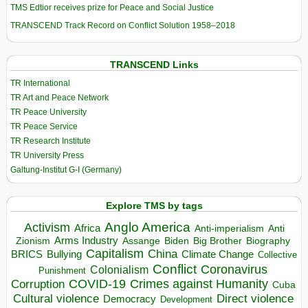
TMS Edtior receives prize for Peace and Social Justice
TRANSCEND Track Record on Conflict Solution 1958–2018
TRANSCEND Links
TR International
TR Art and Peace Network
TR Peace University
TR Peace Service
TR Research Institute
TR University Press
Galtung-Institut G-I (Germany)
Explore TMS by tags
Anglo America
Activism
Africa
Anti-imperialism
Anti
Arms Industry
Biden
Big Brother
Zionism
Assange
Biography
Capitalism
China
BRICS
Climate Change
Bullying
Collective
Conflict
Coronavirus
Colonialism
Punishment
COVID-19
Crimes against Humanity
Corruption
Cuba
Direct violence
Cultural violence
Democracy
Development