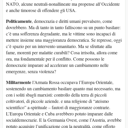
NATO, alcune neutrali-nonallineate ma propense all’Occidente
e anche timorose di offendere gli USA.
Politicamente
, democrazia e diritti umani prevalsero, come
dovrebbero. Ma di tanto in tanto falliscono su un punto basilare:
c’è una sofferenza degradante, ma le vittime sono incapaci di
mettere insieme una maggioranza democratica. Se represse, oggi
c’è spazio per un intervento umanitario. Ma se sfruttate alla
fame, morenti per malattie curabili? Cosa irrisolta, allora come
ora, ma fondamentale per il conflitto. Come possono le
democrazie imparare ad accelerare un cambiamento nelle
emergenze, senza violenza?
Militarmente
l’Armata Rossa occupava l’Europa Orientale,
sostenendo un cambiamento basilare quanto mai necessario, ma
con i soliti sbagli marxisti: controllo della terra di piccoli
coltivatori, di piccole aziende. e una religione di “ateismo
scientifico” a-spirituale – fautori di maggioranze contrarie.
L’Europa Orientale e Cuba avrebbero potuto imparare dalle
socialdemocrazie. E la Germania Ovest, come l’Austria, avrebbe
potuto acquisire l’unificazione con la neutralità, come offerto