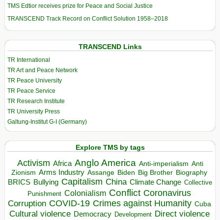
TMS Edtior receives prize for Peace and Social Justice
TRANSCEND Track Record on Conflict Solution 1958–2018
TRANSCEND Links
TR International
TR Art and Peace Network
TR Peace University
TR Peace Service
TR Research Institute
TR University Press
Galtung-Institut G-I (Germany)
Explore TMS by tags
Anglo America
Activism
Africa
Anti-imperialism
Anti
Arms Industry
Biden
Big Brother
Zionism
Assange
Biography
Capitalism
China
BRICS
Climate Change
Bullying
Collective
Conflict
Coronavirus
Colonialism
Punishment
COVID-19
Crimes against Humanity
Corruption
Cuba
Direct violence
Cultural violence
Democracy
Development