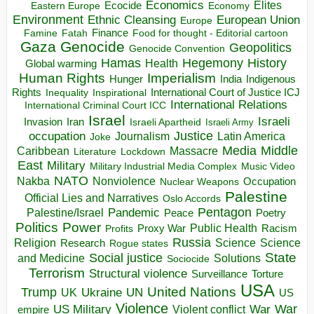
Economics
Elites
Ecocide
Economy
Eastern Europe
Environment
European Union
Ethnic Cleansing
Europe
Finance
Food for thought - Editorial cartoon
Famine
Fatah
Gaza
Genocide
Geopolitics
Genocide Convention
Hegemony
Hamas
History
Health
Global warming
Human Rights
Imperialism
Indigenous
Hunger
India
Rights
Inspirational
International Court of Justice ICJ
Inequality
International Relations
International Criminal Court ICC
Israel
Israeli
Invasion
Iran
Israeli Apartheid
Israeli Army
occupation
Justice
Journalism
Latin America
Joke
Media
Middle
Caribbean
Massacre
Lockdown
Literature
East
Military
Military Industrial Media Complex
Music Video
NATO
Nakba
Nonviolence
Occupation
Nuclear Weapons
Palestine
Official Lies and Narratives
Oslo Accords
Pentagon
Pandemic
Palestine/Israel
Peace
Poetry
Politics
Power
Public Health
Proxy War
Racism
Profits
Russia
Religion
Science
Science
Research
Rogue states
State
Social justice
Solutions
and Medicine
Sociocide
Terrorism
Structural violence
Torture
Surveillance
USA
United Nations
Trump
Ukraine
UK
UN
US
Violence
War
US Military
War
empire
Violent conflict