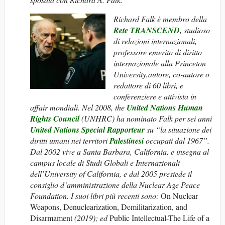
Richard Falk è membro della
Rete TRANSCEND
, studioso
di relazioni internazionali,
professore emerito di diritto
internazionale alla Princeton
University,autore, co-autore o
redattore di 60 libri, e
conferenziere e attivista in
affair mondiali. Nel 2008, the
United Nations Human
Rights Council
(UNHRC) ha nominato Falk per sei anni
United Nations Special Rapporteur
su “la situazione dei
diritti umani nei
territori
Palestinesi
occupati dal 1967”.
Dal 2002 vive a Santa Barbara, California, e insegna al
campus locale di Studi Globali e Internazionali
dell’University of California, e dal 2005 presiede il
consiglio d’amministrazione della Nuclear Age Peace
Foundation.
I suoi libri più recenti sono:
On Nuclear
Weapons, Denuclearization, Demilitarization, and
Disarmament
(2019); ed
Public Intellectual-The Life of a