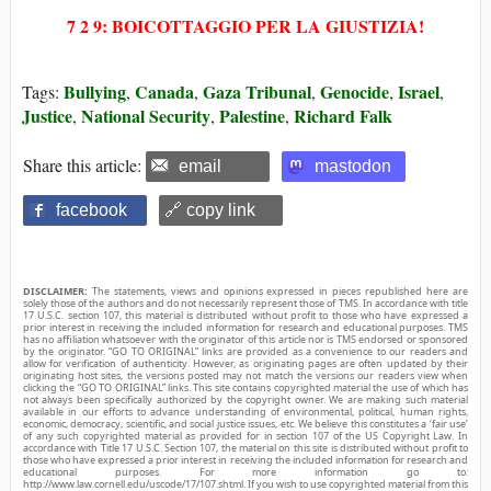
7 2 9: BOICOTTAGGIO PER LA GIUSTIZIA!
Bullying
Canada
Gaza Tribunal
Genocide
Israel
Tags:
,
,
,
,
,
Justice
National Security
Palestine
Richard Falk
,
,
,
Share this article:
email
mastodon
facebook
🔗 copy link
DISCLAIMER:
The statements, views and opinions expressed in pieces republished here are
solely those of the authors and do not necessarily represent those of TMS. In accordance with title
17 U.S.C. section 107, this material is distributed without profit to those who have expressed a
prior interest in receiving the included information for research and educational purposes. TMS
has no affiliation whatsoever with the originator of this article nor is TMS endorsed or sponsored
by the originator. “GO TO ORIGINAL” links are provided as a convenience to our readers and
allow for verification of authenticity. However, as originating pages are often updated by their
originating host sites, the versions posted may not match the versions our readers view when
clicking the “GO TO ORIGINAL” links. This site contains copyrighted material the use of which has
not always been specifically authorized by the copyright owner. We are making such material
available in our efforts to advance understanding of environmental, political, human rights,
economic, democracy, scientific, and social justice issues, etc. We believe this constitutes a ‘fair use’
of any such copyrighted material as provided for in section 107 of the US Copyright Law. In
accordance with Title 17 U.S.C. Section 107, the material on this site is distributed without profit to
those who have expressed a prior interest in receiving the included information for research and
educational purposes. For more information go to:
http://www.law.cornell.edu/uscode/17/107.shtml. If you wish to use copyrighted material from this