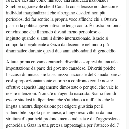
Sarebbe ragionevole che il Canada considerasse noi due come
individui marginalizzati che albergano desideri non più
pericolosi del far sentire la propria voce affinché chi a Ottawa
plasma la politica governativa ne tenga conto. È nostra profonda
convinzione che il mondo diventi meno pericoloso e
ingiusto quando si attui il diritto internazionale. Israele si
comporta illegalmente a Gaza da decenni e nel modo più
drammatico durante questi due anni abbondanti di genocidio.
A tutta prima eravamo entrambi divertiti e sorpresi da una tale
impostazione da parte del governo canadese. Divertiti poiché
l’accusa di minacciare la sicurezza nazionale del Canada pareva
così sproporzionatamente enorme a confronto con le nostre
effettive capacità lungamente dimostrate o per quel che vale le
nostre intenzioni. Non c’è un’agenda nascosta. Siamo fieri di
essere studiosi indipendenti che s’affidano a null’altro che la
lingua a nostra disposizione per esigere giustizia per il
vulnerabile popolo palestinese, a lungo reso vittima da una
struttura d’apartheid profondamente radicata e dall’aggressione
genocida a Gaza in una pretesa rappresaglia per l’attacco del 7