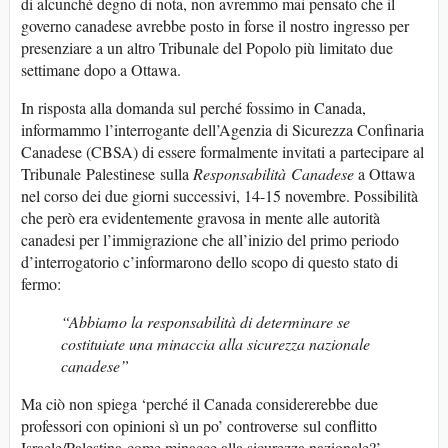
di alcunché degno di nota, non avremmo mai pensato che il
governo canadese avrebbe posto in forse il nostro ingresso per
presenziare a un altro Tribunale del Popolo più limitato due
settimane dopo a Ottawa.
In risposta alla domanda sul perché fossimo in Canada,
informammo l’interrogante dell’Agenzia di Sicurezza Confinaria
Canadese (CBSA) di essere formalmente invitati a partecipare al
Tribunale Palestinese sulla
Responsabilità
Canad
ese
a Ottawa
nel corso dei due giorni successivi, 14-15 novembre. Possibilità
che però era evidentemente gravosa in mente alle autorità
canadesi per l’immigrazione che all’inizio del primo periodo
d’interrogatorio c’informarono dello scopo di questo stato di
fermo:
“
Abbiamo la
respons
a
bilit
à di
determin
are se
costituiate una minaccia
alla sicurezza nazionale
c
anad
ese
”
Ma ciò non spiega ‘perché il Canada considererebbe due
professori con opinioni sì un po’ controverse sul conflitto
Israele/Palestina come minacce alla sicurezza nazionale?’