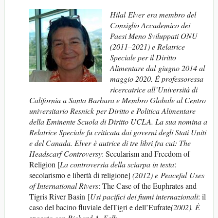
Hilal Elver
era membro
del
Consiglio Accademico dei
Paesi Meno Sviluppati ONU
(2011–2021)
e Relatrice
Speciale per il Di
ritto
Alimentare dal
gi
u
g
n
o
2014
al
maggio
2020.
È
professoressa
ricercatrice all’
Universit
à di
California
a
Santa Barbara
e
Membro
Global
e al Centro
universitario
Resnick
per Diritto e Politica Alimentare
della Eminente Scuola di Diritto
UCLA
.
La sua nomina a
Relatrice Speciale fu criticata dai governi degli Stati Uniti
e del C
anada.
Elver
è autrice di tre libri fra cui:
The
Headscarf
Controversy
: Secularism and Freedom of
Religion [
La controversia della sciarpa in testa
:
secolarismo e libertà di religione]
(2012)
e
Peaceful
Uses
of International
Rivers
: The Case of the Euphrates and
Tigris River Basin
[
U
si pacifici dei fiumi internazionali
: il
caso del bacino fluviale delTigri e dell’Eufrate
(
2002).
È
sposata con
Richard A. Falk.