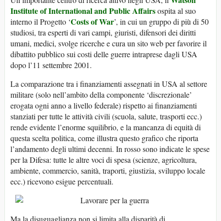
Institute of International and Public Affairs
ospita al suo
Costs of War
interno il Progetto ‘
’, in cui un gruppo di più di 50
studiosi, tra esperti di vari campi, giuristi, difensori dei diritti
umani, medici, svolge ricerche e cura un sito web per favorire il
dibattito pubblico sui costi delle guerre intraprese dagli USA
dopo l’11 settembre 2001.
La comparazione tra i finanziamenti assegnati in USA al settore
militare (solo nell’ambito della componente ‘discrezionale’
erogata ogni anno a livello federale) rispetto ai finanziamenti
stanziati per tutte le attività civili (scuola, salute, trasporti ecc.)
rende evidente l’enorme squilibrio, e la mancanza di equità di
questa scelta politica, come illustra questo grafico che riporta
l’andamento degli ultimi decenni. In rosso sono indicate le spese
per la Difesa: tutte le altre voci di spesa (scienze, agricoltura,
ambiente, commercio, sanità, traporti, giustizia, sviluppo locale
ecc.) ricevono esigue percentuali.
Ma la disuguaglianza non si limita alla disparità di