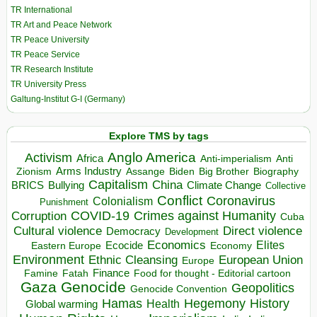
TR International
TR Art and Peace Network
TR Peace University
TR Peace Service
TR Research Institute
TR University Press
Galtung-Institut G-I (Germany)
Explore TMS by tags
Anglo America
Activism
Africa
Anti-imperialism
Anti
Arms Industry
Biden
Big Brother
Zionism
Assange
Biography
Capitalism
China
BRICS
Climate Change
Bullying
Collective
Conflict
Coronavirus
Colonialism
Punishment
COVID-19
Crimes against Humanity
Corruption
Cuba
Direct violence
Cultural violence
Democracy
Development
Economics
Elites
Ecocide
Economy
Eastern Europe
Environment
European Union
Ethnic Cleansing
Europe
Finance
Food for thought - Editorial cartoon
Famine
Fatah
Gaza
Genocide
Geopolitics
Genocide Convention
Hegemony
Hamas
History
Health
Global warming