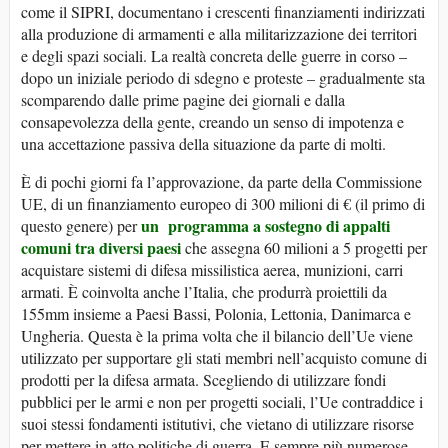
come il SIPRI, documentano i crescenti finanziamenti indirizzati
alla produzione di armamenti e alla militarizzazione dei territori
e degli spazi sociali. La realtà concreta delle guerre in corso –
dopo un iniziale periodo di sdegno e proteste – gradualmente sta
scomparendo dalle prime pagine dei giornali e dalla
consapevolezza della gente, creando un senso di impotenza e
una accettazione passiva della situazione da parte di molti.
È di pochi giorni fa l’approvazione, da parte della Commissione
UE, di un finanziamento europeo di 300 milioni di € (il primo di
un programma a sostegno di appalti
questo genere) per
comuni tra diversi paesi
che assegna 60 milioni a 5 progetti per
acquistare sistemi di difesa missilistica aerea, munizioni, carri
armati. È coinvolta anche l’Italia, che produrrà proiettili da
155mm insieme a Paesi Bassi, Polonia, Lettonia, Danimarca e
Ungheria. Questa è la prima volta che il bilancio dell’Ue viene
utilizzato per supportare gli stati membri nell’acquisto comune di
prodotti per la difesa armata. Scegliendo di utilizzare fondi
pubblici per le armi e non per progetti sociali, l’Ue contraddice i
suoi stessi fondamenti istitutivi, che vietano di utilizzare risorse
per mettere in atto politiche di guerra. E sempre più numerose