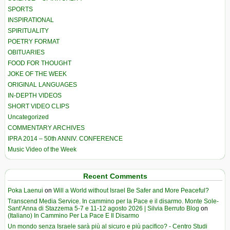
SPORTS
INSPIRATIONAL
SPIRITUALITY
POETRY FORMAT
OBITUARIES
FOOD FOR THOUGHT
JOKE OF THE WEEK
ORIGINAL LANGUAGES
IN-DEPTH VIDEOS
SHORT VIDEO CLIPS
Uncategorized
COMMENTARY ARCHIVES
IPRA 2014 – 50th ANNIV. CONFERENCE
Music Video of the Week
Recent Comments
Poka Laenui
on
Will a World without Israel Be Safer and More Peaceful?
Transcend Media Service. In cammino per la Pace e il disarmo. Monte Sole-
Sant’Anna di Stazzema 5-7 e 11-12 agosto 2026 | Silvia Berruto Blog
on
(Italiano) In Cammino Per La Pace E Il Disarmo
Un mondo senza Israele sarà più al sicuro e più pacifico? - Centro Studi