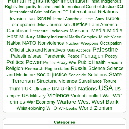
Human Rights
Imperialism
Indigenous
Hunger
India
Rights
Inspirational
International Court of Justice ICJ
Inequality
International Relations
International Criminal Court ICC
Israel
Israeli
Invasion
Iran
Israeli Apartheid
Israeli Army
occupation
Justice
Journalism
Latin America
Joke
Media
Middle
Caribbean
Massacre
Lockdown
Literature
East
Military
Military Industrial Media Complex
Music Video
NATO
Nakba
Nonviolence
Occupation
Nuclear Weapons
Palestine
Official Lies and Narratives
Oslo Accords
Pentagon
Pandemic
Palestine/Israel
Peace
Poetry
Politics
Power
Public Health
Proxy War
Racism
Profits
Russia
Religion
Science
Science
Research
Rogue states
State
Social justice
Solutions
and Medicine
Sociocide
Terrorism
Structural violence
Torture
Surveillance
USA
United Nations
Trump
Ukraine
UK
UN
US
Violence
War
US Military
War
empire
Violent conflict
Warfare
West Bank
crimes
West
War Economy
World
Zionism
Whistleblowing
WHO
WikiLeaks
Categories