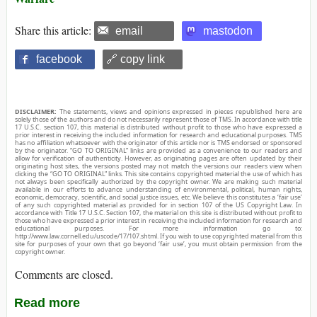
Share this article:
email
mastodon
facebook
🔗 copy link
DISCLAIMER:
The statements, views and opinions expressed in pieces republished here are
solely those of the authors and do not necessarily represent those of TMS. In accordance with title
17 U.S.C. section 107, this material is distributed without profit to those who have expressed a
prior interest in receiving the included information for research and educational purposes. TMS
has no affiliation whatsoever with the originator of this article nor is TMS endorsed or sponsored
by the originator. “GO TO ORIGINAL” links are provided as a convenience to our readers and
allow for verification of authenticity. However, as originating pages are often updated by their
originating host sites, the versions posted may not match the versions our readers view when
clicking the “GO TO ORIGINAL” links. This site contains copyrighted material the use of which has
not always been specifically authorized by the copyright owner. We are making such material
available in our efforts to advance understanding of environmental, political, human rights,
economic, democracy, scientific, and social justice issues, etc. We believe this constitutes a ‘fair use’
of any such copyrighted material as provided for in section 107 of the US Copyright Law. In
accordance with Title 17 U.S.C. Section 107, the material on this site is distributed without profit to
those who have expressed a prior interest in receiving the included information for research and
educational purposes. For more information go to:
http://www.law.cornell.edu/uscode/17/107.shtml. If you wish to use copyrighted material from this
site for purposes of your own that go beyond ‘fair use’, you must obtain permission from the
copyright owner.
Comments are closed.
Read more