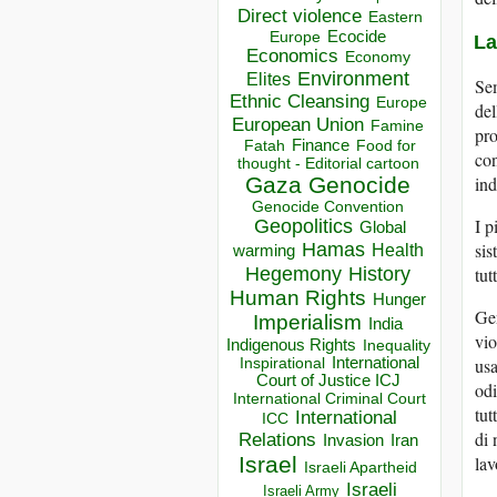
Direct violence
Eastern
Ecocide
Europe
La
Economics
Economy
Environment
Elites
Sem
Ethnic Cleansing
Europe
del
European Union
Famine
pro
Finance
Food for
Fatah
con
thought - Editorial cartoon
ind
Gaza
Genocide
Genocide Convention
I p
Geopolitics
Global
sis
Hamas
Health
warming
Hegemony
tut
History
Human Rights
Hunger
Ge
Imperialism
India
vio
Indigenous Rights
Inequality
usa
Inspirational
International
Court of Justice ICJ
odi
International Criminal Court
tut
International
ICC
di 
Relations
Invasion
Iran
lav
Israel
Israeli Apartheid
Israeli
Israeli Army