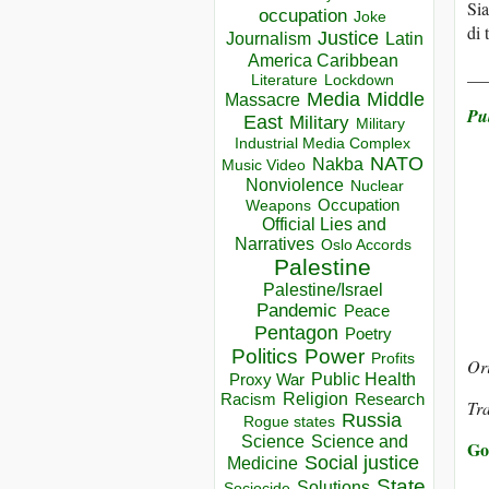
Sia
occupation
Joke
di 
Justice
Journalism
Latin
America Caribbean
__
Lockdown
Literature
Media
Middle
Massacre
Pu
East
Military
Military
Industrial Media Complex
NATO
Nakba
Music Video
Nonviolence
Nuclear
Occupation
Weapons
Official Lies and
Narratives
Oslo Accords
Palestine
Palestine/Israel
Pandemic
Peace
Pentagon
Poetry
Politics
Power
Profits
Ori
Public Health
Proxy War
Racism
Religion
Research
Tra
Russia
Rogue states
Science
Science and
Go
Social justice
Medicine
State
Solutions
Sociocide