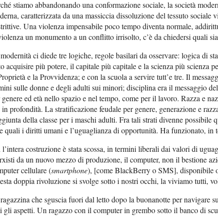
ché stiamo abbandonando una conformazione sociale, la società moderna
erna, caratterizzata da una massiccia dissoluzione del tessuto sociale vi
trittive. Una violenza impensabile poco tempo diventa normale, addiritt
violenza un monumento a un conflitto irrisolto, c’è da chiedersi quali sian
modernità ci diede tre logiche, regole basilari da osservare: logica di sta
to acquisire più potere, il capitale più capitale e la scienza più scienza p
Proprietà e la Provvidenza; e con la scuola a servire tutt’e tre. Il messagg
ini sulle donne e degli adulti sui minori; disciplina era il messaggio de
 genere ed età nello spazio e nel tempo, come per il lavoro. Razza e na
 in profondità. La stratificazione feudale per genere, generazione e razz
ggiunta della classe per i maschi adulti. Fra tali strati divenne possibile q
e quali i diritti umani e l’uguaglianza di opportunità. Ha funzionato, in te
 l’intera costruzione è stata scossa, in termini liberali dai valori di ugua
xisti da un nuovo mezzo di produzione, il computer, non il bestione azi
puter cellulare (
smartphone
), [come BlackBerry o SMS], disponibile
sta doppia rivoluzione si svolge sotto i nostri occhi, la viviamo tutti, vo
ragazzina che sguscia fuori dal letto dopo la buonanotte per navigare 
ti gli aspetti. Un ragazzo con il computer in grembo sotto il banco di scu