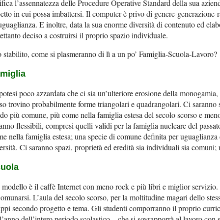
ifica l’assennatezza delle Procedure Operative Standard della sua azien
etto in cui possa imbattersi. Il computer è privo di genere-generazione
uguaglianza. E inoltre, data la sua enorme diversità di contenuto ed elab
rettanto deciso a costruirsi il proprio spazio individuale.
 stabilito, come si plasmeranno di lì a un po’ Famiglia-Scuola-Lavoro?
miglia
potesi poco azzardata che ci sia un’ulteriore erosione della monogamia, 
so trovino probabilmente forme triangolari e quadrangolari. Ci saranno s
o più comune, più come nella famiglia estesa del secolo scorso e meno 
anno flessibili, compresi quelli validi per la famiglia nucleare del passat
e nella famiglia estesa; una specie di comune definita per uguaglianza e
ersità. Ci saranno spazi, proprietà ed eredità sia individuali sia comuni; m
uola
modello è il caffè Internet con meno rock e più libri e miglior servizio.
omunarsi. L’aula del secolo scorso, per la moltitudine magari dello stess
ppi secondo progetto e tema. Gli studenti comporranno il proprio curric
l’anno dell’intero periodo scolastico – che si sovrapporrà al lavoro con 