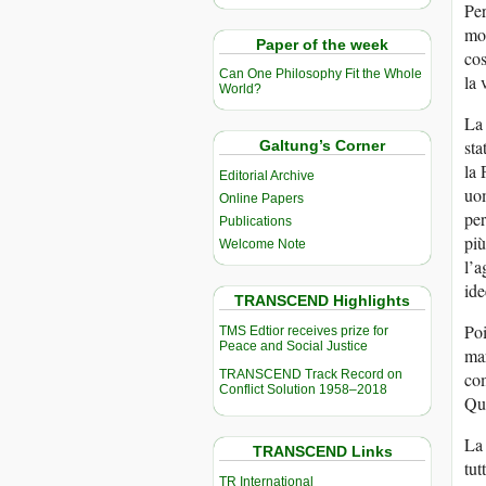
Per
mod
Paper of the week
cos
Can One Philosophy Fit the Whole
la 
World?
La 
sta
Galtung’s Corner
la 
Editorial Archive
uom
Online Papers
per
Publications
più
Welcome Note
l’a
ide
TRANSCEND Highlights
Poi
TMS Edtior receives prize for
Peace and Social Justice
mar
TRANSCEND Track Record on
com
Conflict Solution 1958–2018
Que
La 
TRANSCEND Links
tut
TR International