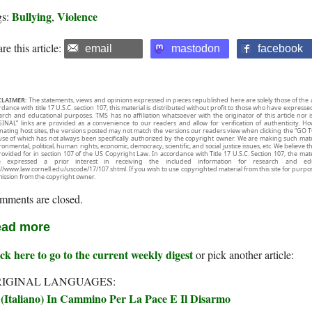
Bullying
Violence
gs:
,
re this article:
email
mastodon
facebook
CLAIMER:
The statements, views and opinions expressed in pieces republished here are solely those of the 
rdance with title 17 U.S.C. section 107, this material is distributed without profit to those who have expresse
arch and educational purposes. TMS has no affiliation whatsoever with the originator of this article no
INAL” links are provided as a convenience to our readers and allow for verification of authenticity. H
inating host sites, the versions posted may not match the versions our readers view when clicking the “GO T
use of which has not always been specifically authorized by the copyright owner. We are making such mater
onmental, political, human rights, economic, democracy, scientific, and social justice issues, etc. We believe t
rovided for in section 107 of the US Copyright Law. In accordance with Title 17 U.S.C. Section 107, the mater
e expressed a prior interest in receiving the included information for research and ed
://www.law.cornell.edu/uscode/17/107.shtml. If you wish to use copyrighted material from this site for purpo
ission from the copyright owner.
mments are closed.
ad more
ck here to go to the current weekly digest
or pick another article:
IGINAL LANGUAGES:
(Italiano) In Cammino Per La Pace E Il Disarmo