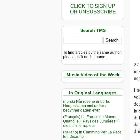
CLICK TO SIGN UP
OR UNSUBSCRIBE
Search TMS
To find articles by the same author,
please click on the name.
24
in 
Music Video of the Week
neg
I t
In Original Languages
vol
(norsk) Når rosene er borte:
det
Norges kamp mot rasisme
la 
begynner dagen etter
di 
(Français) La France de Macron :
Quand le « Pays des Lumières »
dan
éteint l’Interrupteur
d’i
(Italiano) In Cammino Per La Pace
E Il Disarmo