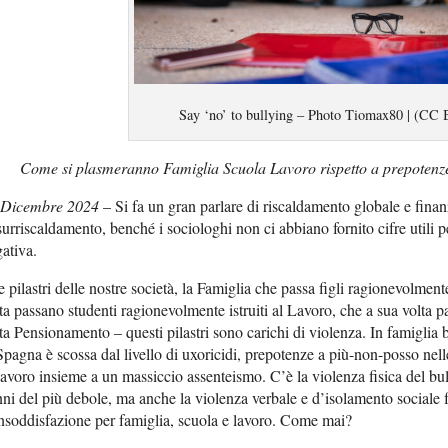
Say ‘no’ to bullying – Photo Tiomax80 | (CC 
Come si plasmeranno Famiglia Scuola Lavoro rispetto a prepotenz
 Dicembre 2024
– Si fa un gran parlare di riscaldamento globale e finan
surriscaldamento, benché i sociologhi non ci abbiano fornito cifre utili p
ativa.
re pilastri delle nostre società, la Famiglia che passa figli ragionevolment
ta passano studenti ragionevolmente istruiti al Lavoro, che a sua volta pas
ta Pensionamento – questi pilastri sono carichi di violenza. In famiglia 
Spagna è scossa dal livello di uxoricidi, prepotenze a più-non-posso nell
lavoro insieme a un massiccio assenteismo. C’è la violenza fisica del bul
ni del più debole, ma anche la violenza verbale e d’isolamento sociale
nsoddisfazione per famiglia, scuola e lavoro. Come mai?