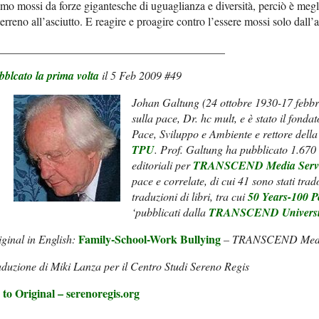
mo mossi da forze gigantesche di uguaglianza e diversità, perciò è meglio
terreno all’asciutto. E reagire e proagire contro l’essere mossi solo dall’
________________________________________
bblcato la prima volta
il 5 Feb 2009 #49
Johan Galtung (24 ottobre 1930-17 febbra
sulla pace, Dr. hc mult, e è stato il fo
Pace, Sviluppo e Ambiente e rettore dell
TPU
. Prof. Galtung ha pubblicato 1.670 ar
editoriali per
TRANSCEND Media Serv
pace e correlate, di cui 41 sono stati trado
traduzioni di libri, tra cui
50 Years-100 P
‘pubblicati dalla
TRANSCEND Universit
Family-School-Work Bullying
ginal in English:
– TRANSCEND Media
duzione di Miki Lanza per il Centro Studi Sereno Regis
 to Original – serenoregis.org