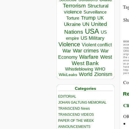
Terrorism
Structural
Ta
violence
Surveillance
Trump
UK
Torture
Sha
United
Ukraine
UN
USA
Nations
US
US Military
empire
DIS
Violence
Violent conflict
acco
rese
War crimes
War
War
ORIG
orig
Warfare
West
Economy
the 
envir
West Bank
as p
hav
Whistleblowing
WHO
http
perm
World
Zionism
WikiLeaks
Co
Categories
Re
EDITORIAL
JOHAN GALTUNG MEMORIAL
Cli
TRANSCEND News
TRANSCEND VIDEOS
OR
PAPER OF THE WEEK
ANNOUNCEMENTS