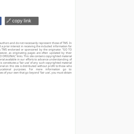
🔗 copy link
authors and do not necessarily represent those of TMS. In
d a prior interest in receiving the included information for
r is TMS endorsed or sponsored by the originator. “GO TO
owever, as originating pages are often updated by their
O ORIGINAL” links. This site contains copyrighted material
ial available in our efforts to advance understanding of
his constitutes a ‘fair use’ of any such copyrighted material
ial on this site is distributed without profit to those who
ucational purposes. For more information go to:
ses of your own that go beyond ‘fair use’, you must obtain