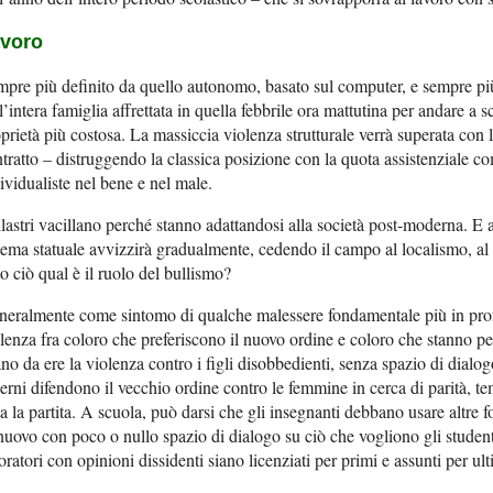
voro
pre più definito da quello autonomo, basato sul computer, e sempre più
l’intera famiglia affrettata in quella febbrile ora mattutina per andare a s
prietà più costosa. La massiccia violenza strutturale verrà superata con 
tratto – distruggendo la classica posizione con la quota assistenziale co
ividualiste nel bene e nel male.
ilastri vacillano perché stanno adattandosi alla società post-moderna. 
tema statuale avvizzirà gradualmente, cedendo il campo al localismo, al
to ciò qual è il ruolo del bullismo?
neralmente come sintomo di qualche malessere fondamentale più in pro
lenza fra coloro che preferiscono il nuovo ordine e coloro che stanno per 
no da ere la violenza contro i figli disobbedienti, senza spazio di dialo
erni difendono il vecchio ordine contro le femmine in cerca di parità, 
ta la partita. A scuola, può darsi che gli insegnanti debbano usare altre 
nuovo con poco o nullo spazio di dialogo su ciò che vogliono gli studenti
oratori con opinioni dissidenti siano licenziati per primi e assunti per ult