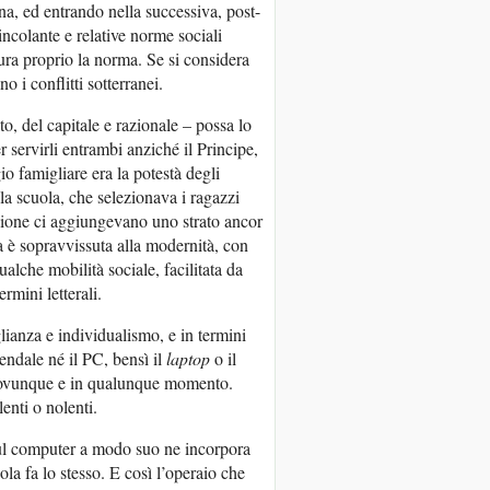
, ed entrando nella successiva, post-
ncolante e relative norme sociali
ura proprio la norma. Se si considera
o i conflitti sotterranei.
to, del capitale e razionale – possa lo
er servirli entrambi anziché il Principe,
io famigliare era la potestà degli
lla scuola, che selezionava i ragazzi
zione ci aggiungevano uno strato ancor
a è sopravvissuta alla modernità, con
ualche mobilità sociale, facilitata da
rmini letterali.
glianza e individualismo, e in termini
endale né il PC, bensì il
laptop
o il
 ovunque e in qualunque momento.
lenti o nolenti.
sul computer a modo suo ne incorpora
ola fa lo stesso. E così l’operaio che