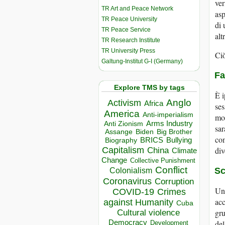
ver
TR Art and Peace Network
asp
TR Peace University
di 
TR Peace Service
alt
TR Research Institute
TR University Press
Ciò
Galtung-Institut G-I (Germany)
Fa
Explore TMS by tags
È i
Anglo
Activism
Africa
ses
America
Anti-imperialism
mod
Arms Industry
Anti Zionism
sar
Biden
Big Brother
Assange
com
BRICS
Bullying
Biography
Capitalism
div
China
Climate
Change
Collective Punishment
Conflict
Sc
Colonialism
Coronavirus
Corruption
Un 
COVID-19
Crimes
acc
against Humanity
Cuba
gru
Cultural violence
Democracy
del
Development