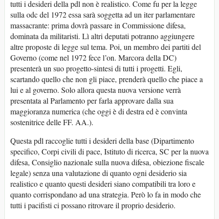
tutti i desideri della pdl non è realistico. Come fu per la legge
sulla odc del 1972 essa sarà soggetta ad un iter parlamentare
massacrante: prima dovrà passare in Commissione difesa,
dominata da militaristi. Lì altri deputati potranno aggiungere
altre proposte di legge sul tema. Poi, un membro dei partiti del
Governo (come nel 1972 fece l’on. Marcora della DC)
presenterà un suo progetto-sintesi di tutti i progetti. Egli,
scartando quello che non gli piace, prenderà quello che piace a
lui e al governo. Solo allora questa nuova versione verrà
presentata al Parlamento per farla approvare dalla sua
maggioranza numerica (che oggi è di destra ed è convinta
sostenitrice delle FF. AA.).
Questa pdl raccoglie tutti i desideri della base (Dipartimento
specifico, Corpi civili di pace, Istituto di ricerca, SC per la nuova
difesa, Consiglio nazionale sulla nuova difesa, obiezione fiscale
legale) senza una valutazione di quanto ogni desiderio sia
realistico e quanto questi desideri siano compatibili tra loro e
quanto corrispondano ad una strategia. Però lo fa in modo che
tutti i pacifisti ci possano ritrovare il proprio desiderio.