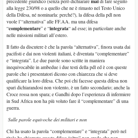
mai
precedente giuridico (senza però dichiarare
di fare seguito
alla legge 230/98 o a quello che ne è rimasto nel Testo Unico
della Difesa, né nominarla: perché?), la difesa della pdl non
vuole l’“alternativa” alle FF.AA. ma una difesa
complementare
integrata
“
” e “
“ ad esse; in particolare anche
nelle missioni militari all’estero.
Il fatto da discutere è che la parola “alternativa”, finora usata dai
pacifisti e dai non violenti italiani, è diventata “complementare”
e “integrata”. Le due parole sono scritte in maniera
inequivocabile in ambedue i due testi della pdl ed è con queste
parole che i presentatori dicono con chiarezza che si deve
qualificare la loro difesa. Che poi chi facesse questa difesa non
spari dichiarandosi non violento, è un fatto secondario; anche la
Croce rossa non spara; e Gandhi dopo l’esperienza di infermiere
in Sud Africa non ha più voluto fare il “complementare” di una
guerra.
Sulle parole equivoche dei militari e non
Chi ha usato la parola “complementare” e “integrata” però nel
titolo ha chiamato questa difesa “altra” non credo che non