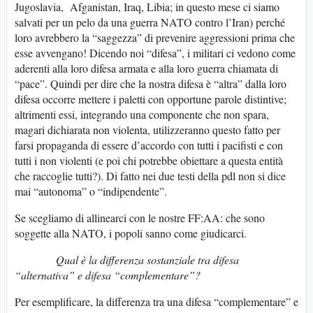
Jugoslavia, Afganistan, Iraq, Libia; in questo mese ci siamo
salvati per un pelo da una guerra NATO contro l’Iran) perché
loro avrebbero la “saggezza” di prevenire aggressioni prima che
esse avvengano! Dicendo noi “difesa”, i militari ci vedono come
aderenti alla loro difesa armata e alla loro guerra chiamata di
“pace”. Quindi per dire che la nostra difesa è “altra” dalla loro
difesa occorre mettere i paletti con opportune parole distintive;
altrimenti essi, integrando una componente che non spara,
magari dichiarata non violenta, utilizzeranno questo fatto per
farsi propaganda di essere d’accordo con tutti i pacifisti e con
tutti i non violenti (e poi chi potrebbe obiettare a questa entità
che raccoglie tutti?). Di fatto nei due testi della pdl non si dice
mai “autonoma” o “indipendente”.
Se scegliamo di allinearci con le nostre FF:AA: che sono
soggette alla NATO, i popoli sanno come giudicarci.
Qual è la differenza sostanziale tra difesa
“alternativa” e difesa “complementare”?
Per esemplificare, la differenza tra una difesa “complementare” e