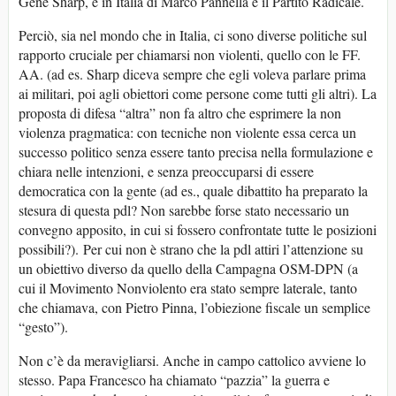
Gene Sharp, e in Italia di Marco Pannella e il Partito Radicale.
Perciò, sia nel mondo che in Italia, ci sono diverse politiche sul
rapporto cruciale per chiamarsi non violenti, quello con le FF.
AA. (ad es. Sharp diceva sempre che egli voleva parlare prima
ai militari, poi agli obiettori come persone come tutti gli altri). La
proposta di difesa “altra” non fa altro che esprimere la non
violenza pragmatica: con tecniche non violente essa cerca un
successo politico senza essere tanto precisa nella formulazione e
chiara nelle intenzioni, e senza preoccuparsi di essere
democratica con la gente (ad es., quale dibattito ha preparato la
stesura di questa pdl? Non sarebbe forse stato necessario un
convegno apposito, in cui si fossero confrontate tutte le posizioni
possibili?). Per cui non è strano che la pdl attiri l’attenzione su
un obiettivo diverso da quello della Campagna OSM-DPN (a
cui il Movimento Nonviolento era stato sempre laterale, tanto
che chiamava, con Pietro Pinna, l’obiezione fiscale un semplice
“gesto”).
Non c’è da meravigliarsi. Anche in campo cattolico avviene lo
stesso. Papa Francesco ha chiamato “pazzia” la guerra e