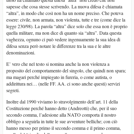
sapesse che cosa stesse scrivendo. La nuova difesa è chiamata
“altra”, in modo che così non ha un nome preciso. Che poteva
essere: civile, non armata, non violenta, tutte e tre (come dice la
legge 230/98). La parola “altra” dice solo che essa non è proprio
quella militare, ma non dice di quanto sia “altra”. Data questa
vaghezza, ognuno ci può vedere ingenuamente la sua idea di
difesa senza però notare le differenze tra la sua e le altre
denominazioni.
E’ vero che nel testo si nomina anche la non violenza a
proposito del comportamento del singolo, che quindi non spara;
ma magari perché impiegato in fureria, o come autista, o
addirittura nei… (nelle FF. AA. ci sono anche questi) servizi
segreti.
Inoltre dal 1990 viviamo lo stravolgimento dell’art. 11 della
Costituzione perché hanno detto (Andreotti) che, per il suo
secondo comma, l’adesione alla NATO comporta il nostro
obbligo a seguirla in tutte le sue avventure belliche; con ciò
hanno messo per primo il secondo comma e il primo comma,