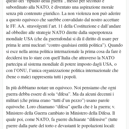
quello del “ripudio della guerra”, messo per secondo e
subordinato alla NATO, è diventato una aspirazione morale
senza più contenuto giuridico. La non violenza non può aderire
a questo equivoco che sarebbe convalidato dal nostro accettare
le FF. AA. stravolgenti l’art. 11 della Costituzione e dall’andare
ad obbedire alle strategie NATO dirette dalla superpotenza
mondiale USA (che da guerrafondai si dà il diritto di usare per
prima le armi nucleari “contro qualsiasi entità politica”). Quando
si esce nella arena politica internazionale la prima cosa da fare è
decidersi tra lo stare con quell’Italia che attraverso la NATO
partecipa al sistema mondiale di potere imposto dagli USA, o
con l’ONU, l’unica organizzazione politica internazionale che
(bene o male) rappresenta tutti i popoli.
In più dobbiamo notare un equivoco. Noi pensiamo che ogni
guerra debba essere di sola “difesa”. Ma da alcuni decenni i
militari (che prima erano “tutti d’un pezzo”) usano parole
equivoche. Loro chiamano “difesa” quella che è la guerra; v.
Ministero della Guerra cambiato in Ministero della Difesa. Il
quale poi, come NATO, fa guerre dichiarate “difensive” (tutte
guerre dalla parte del torto e devastanti le popolazioni locali: