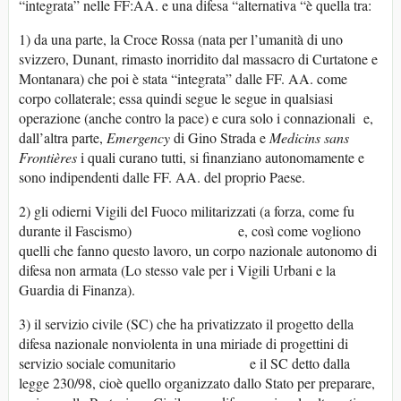
“integrata” nelle FF:AA. e una difesa “alternativa “è quella tra:
1) da una parte, la Croce Rossa (nata per l’umanità di uno
svizzero, Dunant, rimasto inorridito dal massacro di Curtatone e
Montanara) che poi è stata “integrata” dalle FF. AA. come
corpo collaterale; essa quindi segue le segue in qualsiasi
operazione (anche contro la pace) e cura solo i connazionali e,
dall’altra parte,
Emergency
di Gino Strada e
Medicins sans
Frontières
i quali curano tutti, si finanziano autonomamente e
sono indipendenti dalle FF. AA. del proprio Paese.
2) gli odierni Vigili del Fuoco militarizzati (a forza, come fu
durante il Fascismo) e, così come vogliono
quelli che fanno questo lavoro, un corpo nazionale autonomo di
difesa non armata (Lo stesso vale per i Vigili Urbani e la
Guardia di Finanza).
3) il servizio civile (SC) che ha privatizzato il progetto della
difesa nazionale nonviolenta in una miriade di progettini di
servizio sociale comunitario e il SC detto dalla
legge 230/98, cioè quello organizzato dallo Stato per preparare,