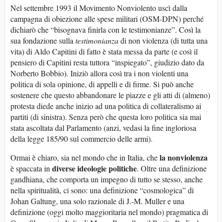
Nel settembre 1993 il Movimento Nonviolento uscì dalla
campagna di obiezione alle spese militari (OSM-DPN) perché
dichiarò che “bisognava finirla con le testimonianze”. Così la
sua fondazione sulla
testimonianza
di non violenza (di tutta una
vita) di Aldo Capitini di fatto è stata messa da parte (e così il
pensiero di Capitini resta tuttora “inspiegato”, giudizio dato da
Norberto Bobbio). Iniziò allora così tra i non violenti una
politica di sola opinione, di appelli e di firme. Si può anche
sostenere che questo abbandonare le piazze e gli atti di (almeno)
protesta diede anche inizio ad una politica di collateralismo ai
partiti (di sinistra). Senza però che questa loro politica sia mai
stata ascoltata dal Parlamento (anzi, vedasi la fine ingloriosa
della legge 185/90 sul commercio delle armi).
la nonviolenza
Ormai è chiaro, sia nel mondo che in Italia, che
diverse ideologie politiche
è spaccata in
. Oltre una definizione
gandhiana, che comporta un impegno di tutto se stesso, anche
nella spiritualità, ci sono: una definizione “cosmologica” di
Johan Galtung, una solo razionale di J.-M. Muller e una
definizione (oggi molto maggioritaria nel mondo) pragmatica di