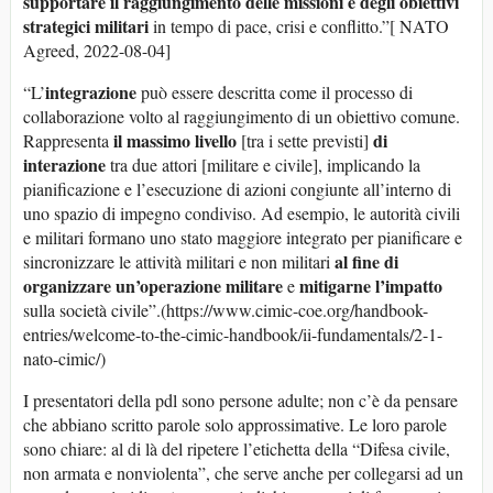
supportare il raggiungimento delle missioni e degli obiettivi
strategici militari
in tempo di pace, crisi e conflitto.”[ NATO
Agreed, 2022-08-04]
integrazione
“L’
può essere descritta come il processo di
collaborazione volto al raggiungimento di un obiettivo comune.
il massimo livello
di
Rappresenta
[tra i sette previsti]
interazione
tra due attori [militare e civile], implicando la
pianificazione e l’esecuzione di azioni congiunte all’interno di
uno spazio di impegno condiviso. Ad esempio, le autorità civili
e militari formano uno stato maggiore integrato per pianificare e
al fine di
sincronizzare le attività militari e non militari
organizzare un’operazione militare
mitigarne l’impatto
e
sulla società civile”.(https://www.cimic-coe.org/handbook-
entries/welcome-to-the-cimic-handbook/ii-fundamentals/2-1-
nato-cimic/)
I presentatori della pdl sono persone adulte; non c’è da pensare
che abbiano scritto parole solo approssimative. Le loro parole
sono chiare: al di là del ripetere l’etichetta della “Difesa civile,
non armata e nonviolenta”, che serve anche per collegarsi ad un