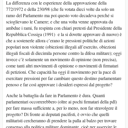
La differenza con le esperienze della approvazione della
772/1972 e della 230/98 (che fu votata dieci volte da solo un
ramo del Parlamento ma poi questo voto decadeva perché si
scioglievano le Camere; e che una volta venne approvata da
ambdue i rami, fu respinta con chiari pretesti dal Presidente della
Repubblica Cossiga (1991) e la si dovette approvare di nuovo) è
che a sostenerle allora c’erano le pressioni politiche di azioni
popolari non violente (obiezioni illegali all’esercito, obiezioni
illegali fiscali di diecimila persone contro la difesa militare); oggi
invece c’è solamente un movimento di opinione (non precisa),
come tanti altri movimenti di opinione o movimenti di firmatari
di petizioni. Che capacità ha oggi il movimento per la pace di
esercitare pressioni per far cambiare questo destino parlamentare
penoso e far così approvare i desideri espressi dal progetto?
Anche la battaglia da fare in Parlamento è dura. Quanti
parlamentari occorrerebbero (oltre ai pochi firmatari della pdl)
per fare massa sufficiente a, per lo meno, non far stravolgere il
progetto? Di fronte ai deputati pacifisti, è ovvio che quelli
militaristi cercheranno di prendere la palla al balzo per trovare
consenso alla politica militare dominante, cioè per asservire le