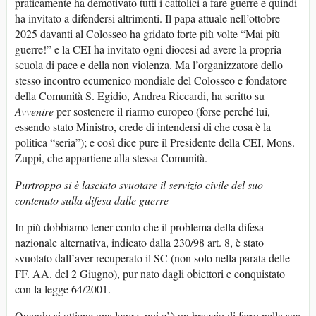
praticamente ha demotivato tutti i cattolici a fare guerre e quindi
ha invitato a difendersi altrimenti. Il papa attuale nell’ottobre
2025 davanti al Colosseo ha gridato forte più volte “Mai più
guerre!” e la CEI ha invitato ogni diocesi ad avere la propria
scuola di pace e della non violenza. Ma l’organizzatore dello
stesso incontro ecumenico mondiale del Colosseo e fondatore
della Comunità S. Egidio, Andrea Riccardi, ha scritto su
Avvenire
per sostenere il riarmo europeo (forse perché lui,
essendo stato Ministro, crede di intendersi di che cosa è la
politica “seria”); e così dice pure il Presidente della CEI, Mons.
Zuppi, che appartiene alla stessa Comunità.
Purtroppo si è lasciato svuotare il servizio civile del suo
contenuto sulla difesa dalle guerre
In più dobbiamo tener conto che il problema della difesa
nazionale alternativa, indicato dalla 230/98 art. 8, è stato
svuotato dall’aver recuperato il SC (non solo nella parata delle
FF. AA. del 2 Giugno), pur nato dagli obiettori e conquistato
con la legge 64/2001.
Quando si ottiene una legge, poi c’è un braccio di ferro nella sua