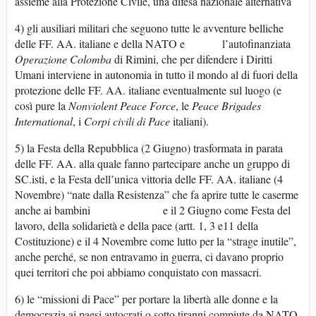
assieme alla Protezione Civile, una difesa nazionale alternativa
4) gli ausiliari militari che seguono tutte le avventure belliche
delle FF. AA. italiane e della NATO e l’autofinanziata
Operazione Colomba
di Rimini, che per difendere i Diritti
Umani interviene in autonomia in tutto il mondo al di fuori della
protezione delle FF. AA. italiane eventualmente sul luogo (e
così pure la
Nonviolent Peace Force
, le
Peace Brigades
International
, i
Corpi civili di Pace
italiani).
5) la Festa della Repubblica (2 Giugno) trasformata in parata
delle FF. AA. alla quale fanno partecipare anche un gruppo di
SC.isti, e la Festa dell’unica vittoria delle FF. AA. italiane (4
Novembre) “nate dalla Resistenza” che fa aprire tutte le caserme
anche ai bambini e il 2 Giugno come Festa del
lavoro, della solidarietà e della pace (artt. 1, 3 e11 della
Costituzione) e il 4 Novembre come lutto per la “strage inutile”,
anche perché, se non entravamo in guerra, ci davano proprio
quei territori che poi abbiamo conquistato con massacri.
6) le “missioni di Pace” per portare la libertà alle donne e la
democrazia ai paesi autocrati o sotto tiranni compiute da NATO