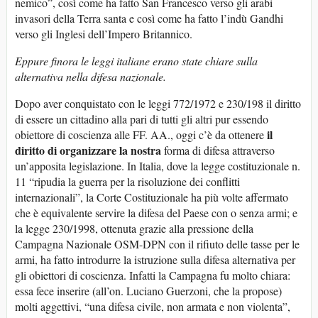
nemico”, così come ha fatto San Francesco verso gli arabi
invasori della Terra santa e così come ha fatto l’indù Gandhi
verso gli Inglesi dell’Impero Britannico.
Eppure finora le leggi italiane erano state chiare sulla
alternativa nella difesa nazionale.
Dopo aver conquistato con le leggi 772/1972 e 230/198 il diritto
di essere un cittadino alla pari di tutti gli altri pur essendo
il
obiettore di coscienza alle FF. AA., oggi c’è da ottenere
diritto di organizzare la
nostra
forma di difesa attraverso
un’apposita legislazione. In Italia, dove la legge costituzionale n.
11 “ripudia la guerra per la risoluzione dei conflitti
internazionali”, la Corte Costituzionale ha più volte affermato
che è equivalente servire la difesa del Paese con o senza armi; e
la legge 230/1998, ottenuta grazie alla pressione della
Campagna Nazionale OSM-DPN con il rifiuto delle tasse per le
armi, ha fatto introdurre la istruzione sulla difesa alternativa per
gli obiettori di coscienza. Infatti la Campagna fu molto chiara:
essa fece inserire (all’on. Luciano Guerzoni, che la propose)
molti aggettivi, “una difesa civile, non armata e non violenta”,