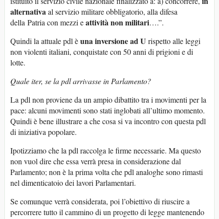
in
istituito il servizio civile nazionale finalizzato a: a) concorrere,
alternativa
al servizio militare obbligatorio, alla difesa
attività non militari
della Patria con mezzi e
….”.
una inversione ad U
Quindi la attuale pdl è
rispetto alle leggi
non violenti italiani, conquistate con 50 anni di prigioni e di
lotte.
Quale iter, se la pdl arrivasse in Parlamento?
La pdl non proviene da un ampio dibattito tra i movimenti per la
pace: alcuni movimenti sono stati inglobati all’ultimo momento.
Quindi è bene illustrare a che cosa si va incontro con questa pdl
di iniziativa popolare.
Ipotizziamo che la pdl raccolga le firme necessarie. Ma questo
non vuol dire che essa verrà presa in considerazione dal
Parlamento; non è la prima volta che pdl analoghe sono rimasti
nel dimenticatoio dei lavori Parlamentari.
Se comunque verrà considerata, poi l’obiettivo di riuscire a
percorrere tutto il cammino di un progetto di legge mantenendo