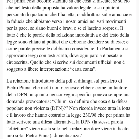
Per prima cosa occorre stabilire su che cosa si discute; se su ciò
che nel testo della proposta ha valore legale, o su opinioni
personali di qualcuno che l’ha letta, o addirittura sulle amicizie e
la fiducia che abbiamo verso i nostri amici nei vari movimenti
per la pace, se siano buoni e bravi o se ci lascino sorpresi. Il
fatto è che le parole della relazione introduttiva e del testo della
legge sono chiare ai politici che debbono decidere su di esse; e
come parole precise le dobbiamo considerare. In Parlamento si
approvano leggi con testi scritti, dove ogni parola è pesata e
circoscritta. Quello che si scrive sui documenti ufficiali non è
soggetto a libere interpretazioni: “carta canta”.
La relazione introduttiva della pdl si dilunga sul pensiero di
Pietro Pinna, che molti non riconoscerebbero come un fautore
della DPN, in quanto nei convegni specifici poneva sempre una
domanda provocatoria: “Chi mi sa definire che cosa è la difesa
popolare non violenta (DPN)?” Non ricorda invece tutta la lotta
e il lavoro che hanno costruito la legge 230/98 che per prima ha
fatto scrivere una difesa alternativa, la DPN (la stessa parola
“obiettore” viene usata solo nella relazione dove viene indicato
uno solo: Pietro Pinna): dimenticanza?