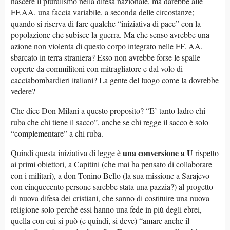
nascere il pluralismo nella difesa nazionale, ma darebbe alle
FF.AA. una faccia variabile, a seconda delle circostanze;
quando si riserva di fare qualche “iniziativa di pace” con la
popolazione che subisce la guerra. Ma che senso avrebbe una
azione non violenta di questo corpo integrato nelle FF. AA.
sbarcato in terra straniera? Esso non avrebbe forse le spalle
coperte da commilitoni con mitragliatore e dal volo di
cacciabombardieri italiani? La gente del luogo come la dovrebbe
vedere?
Che dice Don Milani a questo proposito? “E’ tanto ladro chi
ruba che chi tiene il sacco”, anche se chi regge il sacco è solo
“complementare” a chi ruba.
una conversione a U
Quindi questa iniziativa di legge è
rispetto
ai primi obiettori, a Capitini (che mai ha pensato di collaborare
con i militari), a don Tonino Bello (la sua missione a Sarajevo
con cinquecento persone sarebbe stata una pazzia?) al progetto
di nuova difesa dei cristiani, che sanno di costituire una nuova
religione solo perché essi hanno una fede in più degli ebrei,
quella con cui si può (e quindi, si deve) “amare anche il