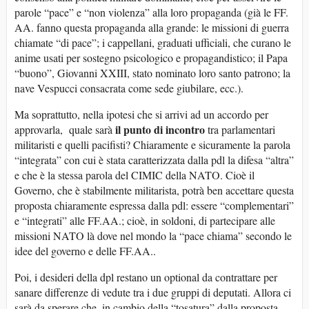
parole “pace” e “non violenza” alla loro propaganda (già le FF.
AA. fanno questa propaganda alla grande: le missioni di guerra
chiamate “di pace”; i cappellani, graduati ufficiali, che curano le
anime usati per sostegno psicologico e propagandistico; il Papa
“buono”, Giovanni XXIII, stato nominato loro santo patrono; la
nave Vespucci consacrata come sede giubilare, ecc.).
Ma soprattutto, nella ipotesi che si arrivi ad un accordo per
il punto di incontro
approvarla, quale sarà
tra parlamentari
militaristi e quelli pacifisti? Chiaramente e sicuramente la parola
“integrata” con cui è stata caratterizzata dalla pdl la difesa “altra”
e che è la stessa parola del CIMIC della NATO. Cioè il
Governo, che è stabilmente militarista, potrà ben accettare questa
proposta chiaramente espressa dalla pdl: essere “complementari”
e “integrati” alle FF.AA.; cioè, in soldoni, di partecipare alle
missioni NATO là dove nel mondo la “pace chiama” secondo le
idee del governo e delle FF.AA..
Poi, i desideri della dpl restano un optional da contrattare per
sanare differenze di vedute tra i due gruppi di deputati. Allora ci
sarà da sperare che, in cambio della “tosatura” dalla proposta