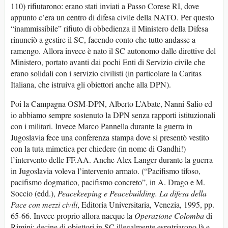
110) rifiutarono: erano stati inviati a Passo Corese RI, dove
appunto c’era un centro di difesa civile della NATO. Per questo
“inammissibile” rifiuto di obbedienza il Ministero della Difesa
rinunciò a gestire il SC, facendo conto che tutto andasse a
ramengo. Allora invece è nato il SC autonomo dalle direttive del
Ministero, portato avanti dai pochi Enti di Servizio civile che
erano solidali con i servizio civilisti (in particolare la Caritas
Italiana, che istruiva gli obiettori anche alla DPN).
Poi la Campagna OSM-DPN, Alberto L’Abate, Nanni Salio ed
io abbiamo sempre sostenuto la DPN senza rapporti istituzionali
con i militari. Invece Marco Pannella durante la guerra in
Jugoslavia fece una conferenza stampa dove si presentò vestito
con la tuta mimetica per chiedere (in nome di Gandhi!)
l’intervento delle FF.AA. Anche Alex Langer durante la guerra
in Jugoslavia voleva l’intervento armato. (“Pacifismo tifoso,
pacifismo dogmatico, pacifismo concreto”, in A. Drago e M.
Soccio (edd.),
Peacekeeping e Peacebuilding. La difesa della
Pace con mezzi civili
, Editoria Universitaria, Venezia, 1995, pp.
65-66. Invece proprio allora nacque la
Operazione Colomba
di
Rimini: decine di obiettori in SC illegalmente espatriarono là e