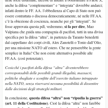
anche la difesa “complementare” e “integrata” dovrebbe andarci;
infatti dentro le FF. AA. l’obbedienza al Capo di Stato non può
essere contrattata o discussa democraticamente, né nelle FF.AA.
c’è la obiezione di coscienza, neanche per gli “integrati”. Se
si fa per dire
fosse approvata questa pdl, vedremmo,
, Mao
Valpiana che guida una compagnia di pacifisti, tutti in una divisa
specifica per la difesa “altra”, in partenza da Taranto benedetti
dal cappellano dei corpi civili, Alex Zanotelli o Tonio dall’Olio,
per una missione NATO all’estero. Che ne penserebbe la gente
semplice in Italia? Che non esiste alternativa possibile alle
FF.AA. (così potenziate).
Cosicché i pacifisti della difesa “altra” diventerebbero
corresponsabili delle possibili grandi illegalità, massacri,
politiche sbagliate e sconfitte dell’esercito italiano intruppato
nella NATO, senza riservarsi nessuna possibilità di dissentire
dalle decisioni degli strateghi militari.
questa difesa “altra” non “ripudia la guerra”
In conclusione,
(art. 11 della Costituzione)
. Cioè la difesa “altra” non farebbe