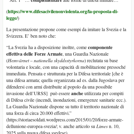
https://www.difesacivilenonviolenta.org/la-proposta-di-
(
legge/
)
La presentazione propone come esempi da imitare la Svezia e la
Svizzera. E’ ben noto che:
componente
“La Svezia ha a disposizione inoltre, come
effettiva delle Forze Armate
, una Guardia Nazionale
(
Hemvärnet – nationella skyddsstyrkorna
) reclutata su base
volontaria e locale, con una capacità di mobilitazione pressoché
immediata. Pensata e strutturata per la Difesa territoriale [che è
una difesa armata; quella organizzata ad es. dalla Jugoslava per
difendersi con armi distribuite al popolo da una possibile
anche
invasione dell’URSS] può essere
utilizzata per compiti
di Difesa civile (incendi, inondazioni, emergenze sanitarie ecc.).
La Guardia Nazionale dispone su tutto il territorio nazionale di
una forza di circa 20.000 effettivi.”
(https://storiaesoldati.wordpress.com/2015/01/20/forze-armate-
dellunione-europea-svezia/; v. anche articolo su
Limes
n. 10,
2025 sulla nuova difesa svedese).