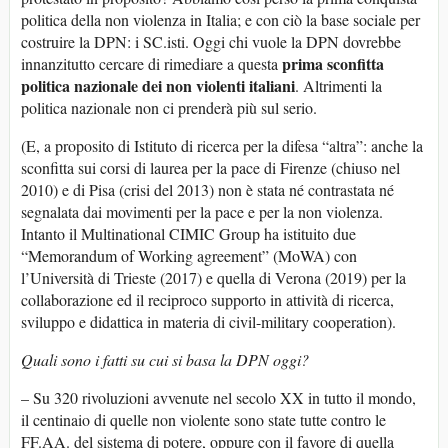
politica della non violenza in Italia; e con ciò la base sociale per
costruire la DPN: i SC.isti. Oggi chi vuole la DPN dovrebbe
prima sconfitta
innanzitutto cercare di rimediare a questa
politica nazionale dei non violenti italiani
. Altrimenti la
politica nazionale non ci prenderà più sul serio.
(E, a proposito di Istituto di ricerca per la difesa “altra”: anche la
sconfitta sui corsi di laurea per la pace di Firenze (chiuso nel
2010) e di Pisa (crisi del 2013) non è stata né contrastata né
segnalata dai movimenti per la pace e per la non violenza.
Intanto il Multinational CIMIC Group ha istituito due
“Memorandum of Working agreement” (MoWA) con
l’Università di Trieste (2017) e quella di Verona (2019) per la
collaborazione ed il reciproco supporto in attività di ricerca,
sviluppo e didattica in materia di civil-military cooperation).
Quali sono i fatti su cui si basa la DPN oggi?
– Su 320 rivoluzioni avvenute nel secolo XX in tutto il mondo,
il centinaio di quelle non violente sono state tutte contro le
FF.AA. del sistema di potere, oppure con il favore di quella