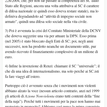
228/2004, che, per non far passare la competenza del SC dallo
Stato alle Regioni, ancora una volta attribuiva al SC il carattere
di difesa nazionale (e quindi esso doveva restare statale), ma lo
definiva degradandolo ad “attività di impegno sociale non
armato”, quindi una difesa solo sociale nella vita civile.
3) Poi è avvenuta la crisi del Comitato Ministeriale della DCNV
che doveva suggerire una via per attuare la DPN. Esso prima
(nel 2005) è stato bloccato dagli Enti di SC; poi, negli anni
successivi, non ha prodotto neanche un documento utile, pur
avendo ricevuto il finanziamento complessivo di un milione di
euro.
4) Infine la invenzione di Renzi: chiamare il SC ”universale”; il
che dà una idea di internazionalismo, ma solo perché ai SC.isti
fa fare viaggi all’estero.
Purtroppo ciò è avvenuto senza che i movimenti non violenti
abbiano alzato la voce (nessun articolo contrario, anzi nel 1999
gli articoli di
Azione Nonviolenta
erano tutti contenti della “fine
della naja”). Perché tutti i movimenti per la pace non hanno mai
protestato in proposito? Abbiamo così perso la prima conquista