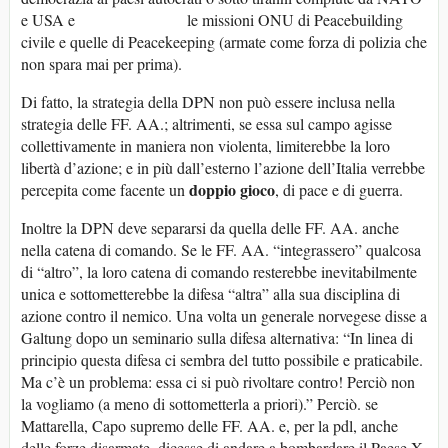
e USA e le missioni ONU di Peacebuilding
civile e quelle di Peacekeeping (armate come forza di polizia che
non spara mai per prima).
Di fatto, la strategia della DPN non può essere inclusa nella
strategia delle FF. AA.; altrimenti, se essa sul campo agisse
collettivamente in maniera non violenta, limiterebbe la loro
libertà d’azione; e in più dall’esterno l’azione dell’Italia verrebbe
doppio gioco
percepita come facente un
, di pace e di guerra.
Inoltre la DPN deve separarsi da quella delle FF. AA. anche
nella catena di comando. Se le FF. AA. “integrassero” qualcosa
di “altro”, la loro catena di comando resterebbe inevitabilmente
unica e sottometterebbe la difesa “altra” alla sua disciplina di
azione contro il nemico. Una volta un generale norvegese disse a
Galtung dopo un seminario sulla difesa alternativa: “In linea di
principio questa difesa ci sembra del tutto possibile e praticabile.
Ma c’è un problema: essa ci si può rivoltare contro! Perciò non
la vogliamo (a meno di sottometterla a priori).” Perciò. se
Mattarella, Capo supremo delle FF. AA. e, per la pdl, anche
delle forze disarmate, dicesse di andare a bombardare il Paese X,