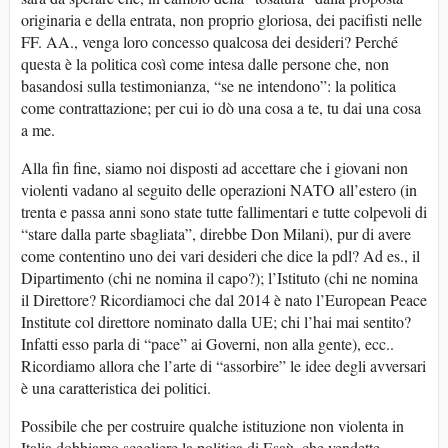
originaria e della entrata, non proprio gloriosa, dei pacifisti nelle
FF. AA., venga loro concesso qualcosa dei desideri? Perché
questa è la politica così come intesa dalle persone che, non
basandosi sulla testimonianza, “se ne intendono”: la politica
come contrattazione; per cui io dò una cosa a te, tu dai una cosa
a me.
Alla fin fine, siamo noi disposti ad accettare che i giovani non
violenti vadano al seguito delle operazioni NATO all’estero (in
trenta e passa anni sono state tutte fallimentari e tutte colpevoli di
“stare dalla parte sbagliata”, direbbe Don Milani), pur di avere
come contentino uno dei vari desideri che dice la pdl? Ad es., il
Dipartimento (chi ne nomina il capo?); l’Istituto (chi ne nomina
il Direttore? Ricordiamoci che dal 2014 è nato l’European Peace
Institute col direttore nominato dalla UE; chi l’hai mai sentito?
Infatti esso parla di “pace” ai Governi, non alla gente), ecc..
Ricordiamo allora che l’arte di “assorbire” le idee degli avversari
è una caratteristica dei politici.
Possibile che per costruire qualche istituzione non violenta in
Italia dobbiamo scegliere la politica di Esaù, che vendette