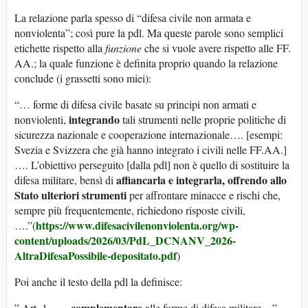
La relazione parla spesso di “difesa civile non armata e
nonviolenta”; così pure la pdl. Ma queste parole sono semplici
etichette rispetto alla
funzione
che si vuole avere rispetto alle FF.
AA.; la quale funzione è definita proprio quando la relazione
conclude (i grassetti sono miei):
“… forme di difesa civile basate su principi non armati e
integrando
nonviolenti,
tali strumenti nelle proprie politiche di
sicurezza nazionale e cooperazione internazionale…. [esempi:
Svezia e Svizzera che già hanno integrato i civili nelle FF.AA.]
…. L’obiettivo perseguito [dalla pdl] non è quello di sostituire la
affiancarla e integrarla, offrendo allo
difesa militare, bensì di
Stato ulteriori strumenti
per affrontare minacce e rischi che,
sempre più frequentemente, richiedono risposte civili,
https://www.difesacivilenonviolenta.org/wp-
….”(
content/uploads/2026/03/PdL_DCNANV_2026-
AltraDifesaPossibile-depositato.pdf
)
Poi anche il testo della pdl la definisce:
complementare
” Art. 1 …
alle forme di difesa militare…”