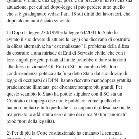
attuazione; per cui nel dopo-legge si può perdere tutto quello
che si è guadagnato; vedasi l’art. 18 sui diritti dei lavoratori, che
dopo alcuni anni è stato svuotato.
1) Dopo la legge 230/1998 e la legge 64/2001 lo Stato ha
evitato il suo dovere di attuare le leggi che dicevano di costruire
la difesa alternativa; ha “esternalizzato” il problema della difesa
da costruire a una miriade di Enti di Servizio civile, che con i
loro singoli progetti privati al limite potrebbero dare soluzioni
alla difesa nazionale! Gli Enti di SC, in cambio della loro
condiscendenza politica alla fuga dello Stato dal suo dovere di
legge di occuparsi di DPN, hanno ricevuto manodopera gratuita,
praticamente illimitata, per diventare sempre più grandi. Per
questo scambio lo Stato ha potuto stipulare con il SC.sta un
Contratto di impiego che non è pubblico, come quello che
hanno i militari e tutti quelli che si occupano di difesa nazionale,
ma privato; e addirittura esso è uno dei circa 50 tipi “anomali”
(cioè fuori della legalità).
2) Per di più la Corte costituzionale ha emanato la sentenza