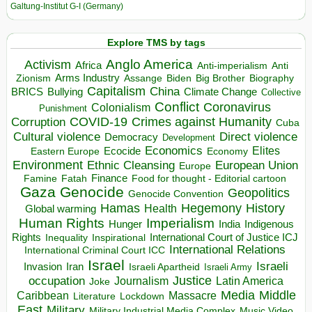
Galtung-Institut G-I (Germany)
Explore TMS by tags
Anglo America
Activism
Africa
Anti-imperialism
Anti
Arms Industry
Biden
Big Brother
Zionism
Assange
Biography
Capitalism
China
BRICS
Climate Change
Bullying
Collective
Conflict
Coronavirus
Colonialism
Punishment
COVID-19
Crimes against Humanity
Corruption
Cuba
Direct violence
Cultural violence
Democracy
Development
Economics
Elites
Ecocide
Economy
Eastern Europe
Environment
European Union
Ethnic Cleansing
Europe
Finance
Food for thought - Editorial cartoon
Famine
Fatah
Gaza
Genocide
Geopolitics
Genocide Convention
Hegemony
Hamas
History
Health
Global warming
Human Rights
Imperialism
Indigenous
Hunger
India
Rights
Inspirational
International Court of Justice ICJ
Inequality
International Relations
International Criminal Court ICC
Israel
Israeli
Invasion
Iran
Israeli Apartheid
Israeli Army
occupation
Justice
Journalism
Latin America
Joke
Media
Middle
Caribbean
Massacre
Lockdown
Literature
East
Military
Military Industrial Media Complex
Music Video