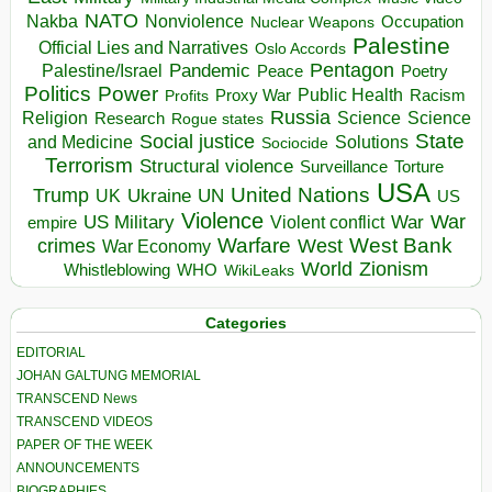
NATO
Nakba
Nonviolence
Occupation
Nuclear Weapons
Palestine
Official Lies and Narratives
Oslo Accords
Pentagon
Pandemic
Palestine/Israel
Peace
Poetry
Politics
Power
Public Health
Proxy War
Racism
Profits
Russia
Religion
Science
Science
Research
Rogue states
State
Social justice
Solutions
and Medicine
Sociocide
Terrorism
Structural violence
Torture
Surveillance
USA
United Nations
Trump
Ukraine
UK
UN
US
Violence
War
US Military
War
empire
Violent conflict
Warfare
West Bank
crimes
West
War Economy
World
Zionism
Whistleblowing
WHO
WikiLeaks
Categories
EDITORIAL
JOHAN GALTUNG MEMORIAL
TRANSCEND News
TRANSCEND VIDEOS
PAPER OF THE WEEK
ANNOUNCEMENTS
BIOGRAPHIES