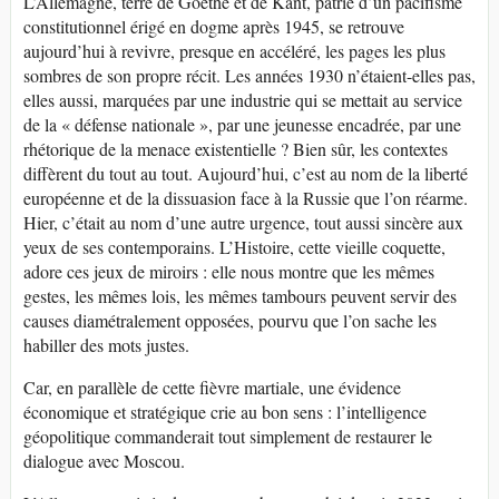
L’Allemagne, terre de Goethe et de Kant, patrie d’un pacifisme
constitutionnel érigé en dogme après 1945, se retrouve
aujourd’hui à revivre, presque en accéléré, les pages les plus
sombres de son propre récit. Les années 1930 n’étaient-elles pas,
elles aussi, marquées par une industrie qui se mettait au service
de la « défense nationale », par une jeunesse encadrée, par une
rhétorique de la menace existentielle ? Bien sûr, les contextes
diffèrent du tout au tout. Aujourd’hui, c’est au nom de la liberté
européenne et de la dissuasion face à la Russie que l’on réarme.
Hier, c’était au nom d’une autre urgence, tout aussi sincère aux
yeux de ses contemporains. L’Histoire, cette vieille coquette,
adore ces jeux de miroirs : elle nous montre que les mêmes
gestes, les mêmes lois, les mêmes tambours peuvent servir des
causes diamétralement opposées, pourvu que l’on sache les
habiller des mots justes.
Car, en parallèle de cette fièvre martiale, une évidence
économique et stratégique crie au bon sens : l’intelligence
géopolitique commanderait tout simplement de restaurer le
dialogue avec Moscou.