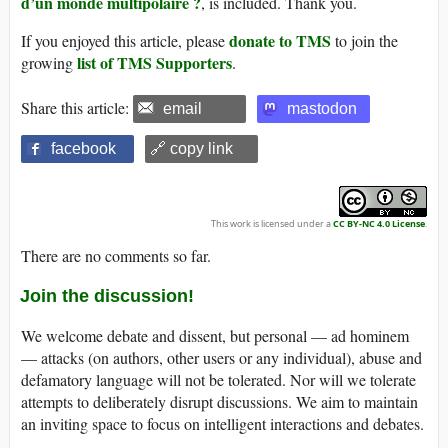
d’un monde multipolaire ?
, is included. Thank you.
donate to TMS
If you enjoyed this article, please
to join the
list of TMS Supporters
growing
.
Share this article:
email
mastodon
facebook
🔗 copy link
This work is licensed under a
CC BY-NC 4.0 License
.
There are no comments so far.
Join the discussion!
We welcome debate and dissent, but personal — ad hominem
— attacks (on authors, other users or any individual), abuse and
defamatory language will not be tolerated. Nor will we tolerate
attempts to deliberately disrupt discussions. We aim to maintain
an inviting space to focus on intelligent interactions and debates.