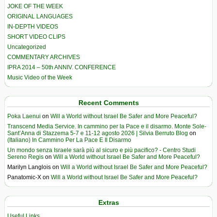
JOKE OF THE WEEK
ORIGINAL LANGUAGES
IN-DEPTH VIDEOS
SHORT VIDEO CLIPS
Uncategorized
COMMENTARY ARCHIVES
IPRA 2014 – 50th ANNIV. CONFERENCE
Music Video of the Week
Recent Comments
Poka Laenui
on
Will a World without Israel Be Safer and More Peaceful?
Transcend Media Service. In cammino per la Pace e il disarmo. Monte Sole-
Sant’Anna di Stazzema 5-7 e 11-12 agosto 2026 | Silvia Berruto Blog
on
(Italiano) In Cammino Per La Pace E Il Disarmo
Un mondo senza Israele sarà più al sicuro e più pacifico? - Centro Studi
Sereno Regis
on
Will a World without Israel Be Safer and More Peaceful?
Marilyn Langlois
on
Will a World without Israel Be Safer and More Peaceful?
Panatomic-X
on
Will a World without Israel Be Safer and More Peaceful?
Extras
Useful Links