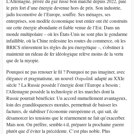
L’Allemagne, privée du gaz russe bon marché depuis 2022, paie
le prix fort d’une énergie devenue hors de prix. Son industrie,
jadis locomotive de l’Europe, souffre. Ses ménages, ses
entreprises, son modèle économique tout entier ont été construits
sur cette énergie abondante et fiable venue de l’Est. Dans un
monde multipolaire – où les États-Unis ne sont plus le gendarme
infaillible, où la Chine redessine les routes du commerce, où les
BRICS réinventent les règles du jeu énergétique –, s’obstiner à
maintenir un rideau de fer idéologique relève moins de la vertu
que de la myopie.
Pourquoi ne pas renouer le fil ? Pourquoi ne pas imaginer, avec
élégance et pragmatisme, un nouvel
Ostpolitik
adapté au XXIe
siècle ? La Russie possède l’énergie dont l’Europe a besoin ;
l’Allemagne possède la technologie et les marchés dont la
Russie pourrait bénéficier. Un accord mutuellement avantageux,
loin des grandiloquences morales, permettrait de baisser les
factures, de stabiliser l’économie européenne et, qui sait, de
désamorcer les tensions que le réarmement ne fait qu’exacerber.
Mais non. On préfère, semble-t-il, préparer la prochaine guerre
plutôt que d’éviter la précédente. C’est plus noble. Plus