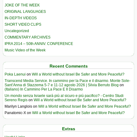
JOKE OF THE WEEK
ORIGINAL LANGUAGES
IN-DEPTH VIDEOS
SHORT VIDEO CLIPS
Uncategorized
COMMENTARY ARCHIVES
IPRA 2014 – 50th ANNIV. CONFERENCE
Music Video of the Week
Recent Comments
Poka Laenui
on
Will a World without Israel Be Safer and More Peaceful?
Transcend Media Service. In cammino per la Pace e il disarmo. Monte Sole-
Sant’Anna di Stazzema 5-7 e 11-12 agosto 2026 | Silvia Berruto Blog
on
(Italiano) In Cammino Per La Pace E Il Disarmo
Un mondo senza Israele sarà più al sicuro e più pacifico? - Centro Studi
Sereno Regis
on
Will a World without Israel Be Safer and More Peaceful?
Marilyn Langlois
on
Will a World without Israel Be Safer and More Peaceful?
Panatomic-X
on
Will a World without Israel Be Safer and More Peaceful?
Extras