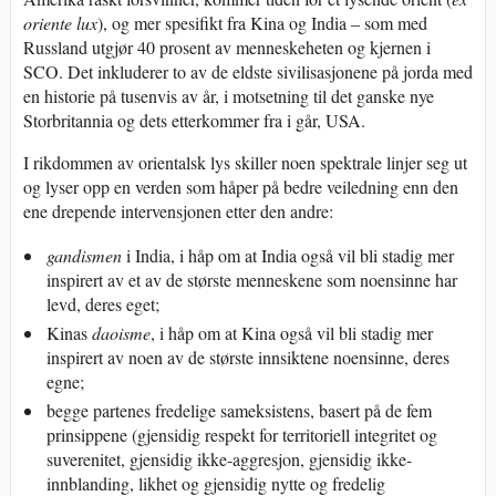
oriente lux
), og mer spesifikt fra Kina og India – som med
Russland utgjør 40 prosent av menneskeheten og kjernen i
SCO. Det inkluderer to av de eldste sivilisasjonene på jorda med
en historie på tusenvis av år, i motsetning til det ganske nye
Storbritannia og dets etterkommer fra i går, USA.
I rikdommen av orientalsk lys skiller noen spektrale linjer seg ut
og lyser opp en verden som håper på bedre veiledning enn den
ene drepende intervensjonen etter den andre:
gandismen
i India, i håp om at India også vil bli stadig mer
inspirert av et av de største menneskene som noensinne har
levd, deres eget;
Kinas
daoisme
, i håp om at Kina også vil bli stadig mer
inspirert av noen av de største innsiktene noensinne, deres
egne;
begge partenes fredelige sameksistens, basert på de fem
prinsippene (gjensidig respekt for territoriell integritet og
suverenitet, gjensidig ikke-aggresjon, gjensidig ikke-
innblanding, likhet og gjensidig nytte og fredelig