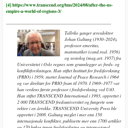
[4]
https://www.transcend.org/tms/2024/08/after-the-us-
empire-a-world-of-regions-3/
______________________________________________
Tallrike ganger æresdoktor
Johan Galtung (1930–2024),
professor emeritus,
matematiker (cand.real. 1956)
og sosiolog (mag.art. 1957) fra
Universitetet i Oslo regnes som grunnlegger av freds- og
konfliktforskningen. Han stiftet Institutt for fredsforskning
(PRIO) i 1959, startet Journal of Peace Research i 1964
og var direktør for PRIO fram til 1970. I 1969–1977 var
han verdens første professor i fredsforskning ved UiO.
Han stiftet TRANSCEND International i 1993, opprettet i
2 000 TRANSCEND fredsuniversitet og fungerte som
rektor i en årrekke. TRANSCEND University Press ble
opprettet i 2008.
Galtung meglet i mer enn 150
internasjonale konflikter, publiserte mer enn 1700 artikler
og 170 bøker innen fredsforskning og internasjonal