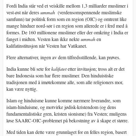
Fordi India står ved et veiskille mellom 1,3 milliarder muslimer i
vest-øst når deres
ummah
(verdensomspennende muslimske
samfunn) tar politisk form som en region (OIC) og omtrent like
mange hinduer nord-sør i en region som allerede er i ferd med å
formes. De 160 millionene muslimer eller der omkring i India er
fanget i midten. Vesten kan ikke nekte
ummah
en
kalifatinstitusjon når Vesten har Vatikanet.
Flere alternativer, ingen av dem tilfredsstillende, kan prøves.
India kunne bli sete for
kalifatet
etter invitasjon; tross alt er det
bare Indonesia som har flere muslimer. Den hinduistiske
tradisjonen med å imøtekomme alle, som alle religioners mor,
kan være nyttig.
Islam og hinduisme kunne komme nærmere hverandre, som
islam-hinduisme, og motvirke jødisk-kristendom (og dens
fundamentalistiske gren, kristen sionisme) fra Vesten; muligens
løse SAARC-OIC-problemet på bekostning av å skape et større.
Med tiden kan dette være grunnlaget for en felles region, basert