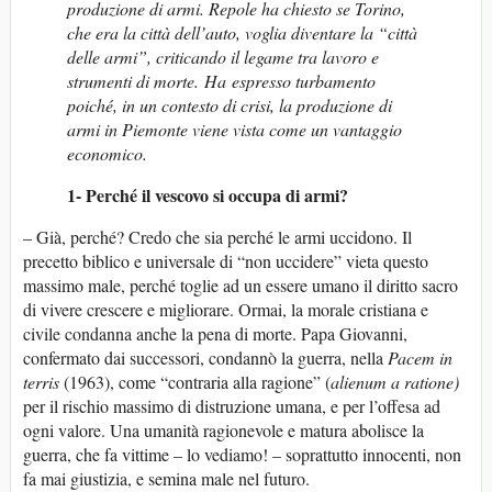
produzione di armi. Repole ha chiesto se Torino,
che era la città dell’auto, voglia diventare la “città
delle armi”, criticando il legame tra lavoro e
strumenti di morte. Ha espresso turbamento
poiché, in un contesto di crisi, la produzione di
armi in Piemonte viene vista come un vantaggio
economico.
1- Perché il vescovo si occupa di armi?
– Già, perché? Credo che sia perché le armi uccidono. Il
precetto biblico e universale di “non uccidere” vieta questo
massimo male, perché toglie ad un essere umano il diritto sacro
di vivere crescere e migliorare. Ormai, la morale cristiana e
civile condanna anche la pena di morte. Papa Giovanni,
confermato dai successori, condannò la guerra, nella
Pacem in
terris
(1963), come “contraria alla ragione” (
alienum a ratione)
per il rischio massimo di distruzione umana, e per l’offesa ad
ogni valore. Una umanità ragionevole e matura abolisce la
guerra, che fa vittime – lo vediamo! – soprattutto innocenti, non
fa mai giustizia, e semina male nel futuro.