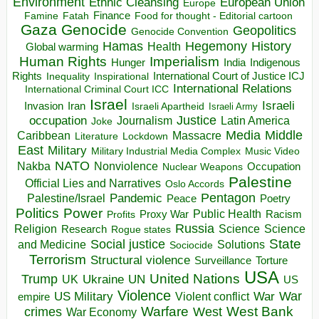
Environment
European Union
Ethnic Cleansing
Europe
Finance
Food for thought - Editorial cartoon
Famine
Fatah
Gaza
Genocide
Geopolitics
Genocide Convention
Hegemony
Hamas
History
Health
Global warming
Human Rights
Imperialism
Indigenous
Hunger
India
Rights
Inspirational
International Court of Justice ICJ
Inequality
International Relations
International Criminal Court ICC
Israel
Israeli
Invasion
Iran
Israeli Apartheid
Israeli Army
occupation
Justice
Journalism
Latin America
Joke
Media
Middle
Caribbean
Massacre
Lockdown
Literature
East
Military
Military Industrial Media Complex
Music Video
NATO
Nakba
Nonviolence
Occupation
Nuclear Weapons
Palestine
Official Lies and Narratives
Oslo Accords
Pentagon
Pandemic
Palestine/Israel
Peace
Poetry
Politics
Power
Public Health
Proxy War
Racism
Profits
Russia
Religion
Science
Science
Research
Rogue states
State
Social justice
Solutions
and Medicine
Sociocide
Terrorism
Structural violence
Torture
Surveillance
USA
United Nations
Trump
Ukraine
UK
UN
US
Violence
War
US Military
War
empire
Violent conflict
Warfare
West Bank
crimes
West
War Economy