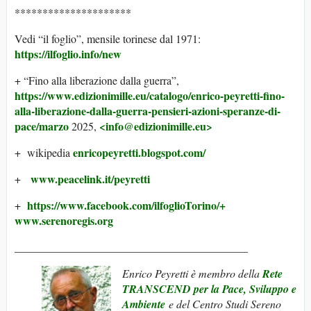
*********************
Vedi “il foglio”, mensile torinese dal 1971:
https://ilfoglio.info/new
+ “Fino alla liberazione dalla guerra”,
https://www.edizionimille.eu/catalogo/enrico-peyretti-fino-
alla-liberazione-dalla-guerra-pensieri-azioni-speranze-di-
pace/marzo
<info@edizionimille.eu>
2025,
enricopeyretti.blogspot.com/
+ wikipedia
www.peacelink.it/peyretti
+
https://www.facebook.com/ilfoglioTorino/+
+
www.serenoregis.org
__________________________________________
Enrico Peyretti
è membro della
Rete
TRANSCEND per la Pace, Sviluppo e
Ambiente
e del Centro Studi Sereno