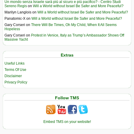
Un mondo senza Israele sarà più al sicuro e più pacifico? - Centro Studi
Sereno Regis
on
Will a World without Israel Be Safer and More Peaceful?
Marilyn Langlois
on
Will a World without Israel Be Safer and More Peaceful?
Panatomic-X
on
Will a World without Israel Be Safer and More Peaceful?
Gary Corseri
on
There Will Be Times, Oh My Child, When It All Seems
Hopeless
Gary Corseri
on
Protest in Venice, Italy as Trump’s Ambassador Shows Off
Massive Yacht
Extras
Useful Links
Terms Of Use
Disclaimer
Privacy Policy
Follow TMS
Embed TMS on your website!