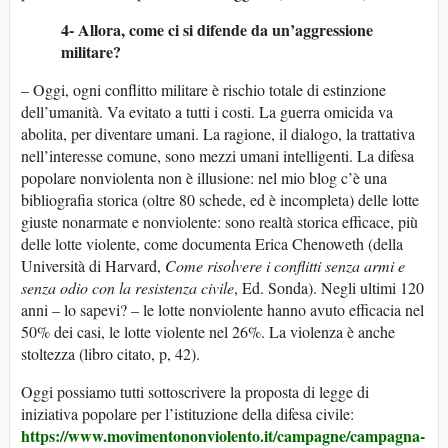
4- Allora, come ci si difende da un’aggressione
militare?
– Oggi, ogni conflitto militare è rischio totale di estinzione
dell’umanità. Va evitato a tutti i costi. La guerra omicida va
abolita, per diventare umani. La ragione, il dialogo, la trattativa
nell’interesse comune, sono mezzi umani intelligenti. La difesa
popolare nonviolenta non è illusione: nel mio blog c’è una
bibliografia storica (oltre 80 schede, ed è incompleta) delle lotte
giuste nonarmate e nonviolente: sono realtà storica efficace, più
delle lotte violente, come documenta Erica Chenoweth (della
Università di Harvard,
Come risolvere i conflitti senza armi e
senza odio con la resistenza civile
, Ed. Sonda). Negli ultimi 120
anni – lo sapevi? – le lotte nonviolente hanno avuto efficacia nel
50% dei casi, le lotte violente nel 26%. La violenza è anche
stoltezza (libro citato, p, 42).
Oggi possiamo tutti sottoscrivere la proposta di legge di
iniziativa popolare per l’istituzione della difesa civile:
https://www.movimentononviolento.it/campagne/campagna-