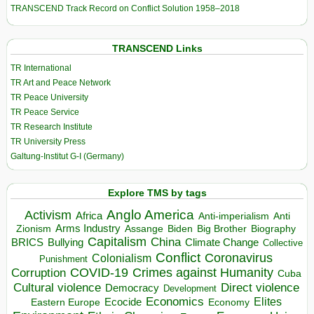
TRANSCEND Track Record on Conflict Solution 1958–2018
TRANSCEND Links
TR International
TR Art and Peace Network
TR Peace University
TR Peace Service
TR Research Institute
TR University Press
Galtung-Institut G-I (Germany)
Explore TMS by tags
Anglo America
Activism
Africa
Anti-imperialism
Anti
Arms Industry
Biden
Big Brother
Zionism
Assange
Biography
Capitalism
China
BRICS
Climate Change
Bullying
Collective
Conflict
Coronavirus
Colonialism
Punishment
COVID-19
Crimes against Humanity
Corruption
Cuba
Direct violence
Cultural violence
Democracy
Development
Economics
Elites
Ecocide
Economy
Eastern Europe