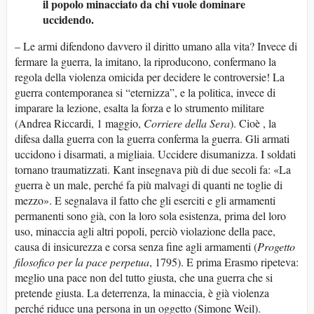
il popolo minacciato da chi vuole dominare
uccidendo.
– Le armi difendono davvero il diritto umano alla vita? Invece di
fermare la guerra, la imitano, la riproducono, confermano la
regola della violenza omicida per decidere le controversie! La
guerra contemporanea si “eternizza”, e la politica, invece di
imparare la lezione, esalta la forza e lo strumento militare
(Andrea Riccardi, 1 maggio,
Corriere della Sera
). Cioè , la
difesa dalla guerra con la guerra conferma la guerra. Gli armati
uccidono i disarmati, a migliaia. Uccidere disumanizza. I soldati
tornano traumatizzati. Kant insegnava più di due secoli fa: «La
guerra è un male, perché fa più malvagi di quanti ne toglie di
mezzo». E segnalava il fatto che gli eserciti e gli armamenti
permanenti sono già, con la loro sola esistenza, prima del loro
uso, minaccia agli altri popoli, perciò violazione della pace,
causa di insicurezza e corsa senza fine agli armamenti (
Progetto
filosofico per la pace perpetua
, 1795). E prima Erasmo ripeteva:
meglio una pace non del tutto giusta, che una guerra che si
pretende giusta. La deterrenza, la minaccia, è già violenza
perché riduce una persona in un oggetto (Simone Weil).