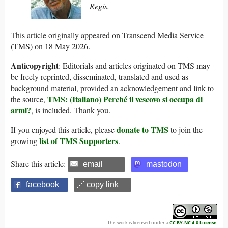
Regis.
This article originally appeared on Transcend Media Service
(TMS) on 18 May 2026.
Anticopyright
: Editorials and articles originated on TMS may
be freely reprinted, disseminated, translated and used as
background material, provided an acknowledgement and link to
TMS: (Italiano) Perché il vescovo si occupa di
the source,
armi?
, is included. Thank you.
donate to TMS
If you enjoyed this article, please
to join the
list of TMS Supporters
growing
.
Share this article:
email
mastodon
facebook
🔗 copy link
This work is licensed under a
CC BY-NC 4.0 License
.