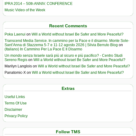
IPRA 2014 – 50th ANNIV. CONFERENCE
Music Video of the Week
Recent Comments
Poka Laenui
on
Will a World without Israel Be Safer and More Peaceful?
Transcend Media Service. In cammino per la Pace e il disarmo. Monte Sole-
Sant’Anna di Stazzema 5-7 e 11-12 agosto 2026 | Silvia Berruto Blog
on
(Italiano) In Cammino Per La Pace E Il Disarmo
Un mondo senza Israele sarà più al sicuro e più pacifico? - Centro Studi
Sereno Regis
on
Will a World without Israel Be Safer and More Peaceful?
Marilyn Langlois
on
Will a World without Israel Be Safer and More Peaceful?
Panatomic-X
on
Will a World without Israel Be Safer and More Peaceful?
Extras
Useful Links
Terms Of Use
Disclaimer
Privacy Policy
Follow TMS