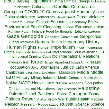
Capitalism
China
BRICS
Climate Change
Bullying
Collective
Conflict
Coronavirus
Colonialism
Punishment
COVID-19
Crimes against Humanity
Corruption
Cuba
Direct violence
Cultural violence
Democracy
Development
Economics
Elites
Ecocide
Economy
Eastern Europe
Environment
European Union
Ethnic Cleansing
Europe
Finance
Food for thought - Editorial cartoon
Famine
Fatah
Gaza
Genocide
Geopolitics
Genocide Convention
Hegemony
Hamas
History
Health
Global warming
Human Rights
Imperialism
Indigenous
Hunger
India
Rights
Inspirational
International Court of Justice ICJ
Inequality
International Relations
International Criminal Court ICC
Israel
Israeli
Invasion
Iran
Israeli Apartheid
Israeli Army
occupation
Justice
Journalism
Latin America
Joke
Media
Middle
Caribbean
Massacre
Lockdown
Literature
East
Military
Military Industrial Media Complex
Music Video
NATO
Nakba
Nonviolence
Occupation
Nuclear Weapons
Palestine
Official Lies and Narratives
Oslo Accords
Pentagon
Pandemic
Palestine/Israel
Peace
Poetry
Politics
Power
Public Health
Proxy War
Racism
Profits
Russia
Religion
Science
Science
Research
Rogue states