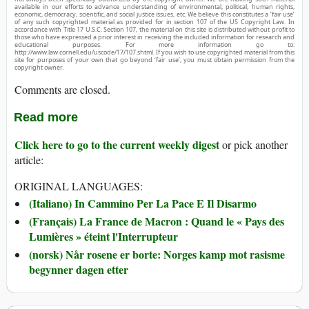
available in our efforts to advance understanding of environmental, political, human rights,
economic, democracy, scientific, and social justice issues, etc. We believe this constitutes a ‘fair use’
of any such copyrighted material as provided for in section 107 of the US Copyright Law. In
accordance with Title 17 U.S.C. Section 107, the material on this site is distributed without profit to
those who have expressed a prior interest in receiving the included information for research and
educational purposes. For more information go to:
http://www.law.cornell.edu/uscode/17/107.shtml. If you wish to use copyrighted material from this
site for purposes of your own that go beyond ‘fair use’, you must obtain permission from the
copyright owner.
Comments are closed.
Read more
Click here to go to the current weekly digest
or pick another
article:
ORIGINAL LANGUAGES:
(Italiano) In Cammino Per La Pace E Il Disarmo
(Français) La France de Macron : Quand le « Pays des
Lumières » éteint l'Interrupteur
(norsk) Når rosene er borte: Norges kamp mot rasisme
begynner dagen etter