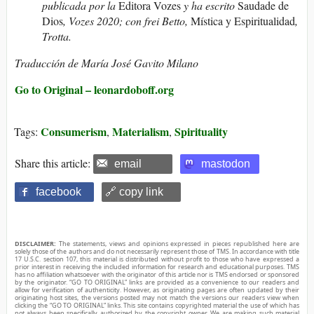
publicada por la
Editora Vozes
y ha escrito
Saudade de
Dios
, Vozes 2020; con frei Betto,
Mística y Espiritualidad
,
Trotta.
Traducción de María José Gavito Milano
Go to Original – leonardoboff.org
Consumerism
Materialism
Spirituality
Tags:
,
,
Share this article:
email
mastodon
facebook
🔗 copy link
DISCLAIMER:
The statements, views and opinions expressed in pieces republished here are
solely those of the authors and do not necessarily represent those of TMS. In accordance with title
17 U.S.C. section 107, this material is distributed without profit to those who have expressed a
prior interest in receiving the included information for research and educational purposes. TMS
has no affiliation whatsoever with the originator of this article nor is TMS endorsed or sponsored
by the originator. “GO TO ORIGINAL” links are provided as a convenience to our readers and
allow for verification of authenticity. However, as originating pages are often updated by their
originating host sites, the versions posted may not match the versions our readers view when
clicking the “GO TO ORIGINAL” links. This site contains copyrighted material the use of which has
not always been specifically authorized by the copyright owner. We are making such material