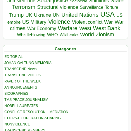
State
Social justice
Solutions
and Medicine
Sociocide
Terrorism
Structural violence
Torture
Surveillance
USA
United Nations
Trump
Ukraine
UK
UN
US
Violence
War
US Military
War
empire
Violent conflict
Warfare
West Bank
crimes
West
War Economy
World
Zionism
Whistleblowing
WHO
WikiLeaks
Categories
EDITORIAL
JOHAN GALTUNG MEMORIAL
TRANSCEND News
TRANSCEND VIDEOS
PAPER OF THE WEEK
ANNOUNCEMENTS
BIOGRAPHIES
TMS PEACE JOURNALISM
NOBEL LAUREATES
CONFLICT RESOLUTION – MEDIATION
COOPS-COOPERATION-SHARING
NONVIOLENCE
TRANSCEND MEMBERS