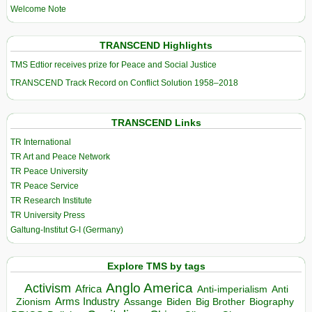
Welcome Note
TRANSCEND Highlights
TMS Edtior receives prize for Peace and Social Justice
TRANSCEND Track Record on Conflict Solution 1958–2018
TRANSCEND Links
TR International
TR Art and Peace Network
TR Peace University
TR Peace Service
TR Research Institute
TR University Press
Galtung-Institut G-I (Germany)
Explore TMS by tags
Anglo America
Activism
Africa
Anti-imperialism
Anti
Arms Industry
Biden
Big Brother
Zionism
Assange
Biography