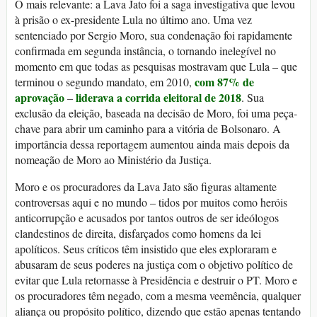
O mais relevante: a Lava Jato foi a saga investigativa que levou
à prisão o ex-presidente Lula no último ano. Uma vez
sentenciado por Sergio Moro, sua condenação foi rapidamente
confirmada em segunda instância, o tornando inelegível no
momento em que todas as pesquisas mostravam que Lula – que
com 87% de
terminou o segundo mandato, em 2010,
aprovação
liderava a corrida eleitoral de 2018
–
. Sua
exclusão da eleição, baseada na decisão de Moro, foi uma peça-
chave para abrir um caminho para a vitória de Bolsonaro. A
importância dessa reportagem aumentou ainda mais depois da
nomeação de Moro ao Ministério da Justiça.
Moro e os procuradores da Lava Jato são figuras altamente
controversas aqui e no mundo – tidos por muitos como heróis
anticorrupção e acusados por tantos outros de ser ideólogos
clandestinos de direita, disfarçados como homens da lei
apolíticos. Seus críticos têm insistido que eles exploraram e
abusaram de seus poderes na justiça com o objetivo político de
evitar que Lula retornasse à Presidência e destruir o PT. Moro e
os procuradores têm negado, com a mesma veemência, qualquer
aliança ou propósito político, dizendo que estão apenas tentando