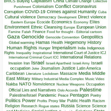
Capitalism
China
BRICS
Climate Change
Bullying
Collective
Conflict
Coronavirus
Colonialism
Punishment
COVID-19
Crimes against Humanity
Corruption
Cuba
Direct violence
Cultural violence
Democracy
Development
Economics
Elites
Ecocide
Economy
Eastern Europe
Environment
European Union
Ethnic Cleansing
Europe
Finance
Food for thought - Editorial cartoon
Famine
Fatah
Gaza
Genocide
Geopolitics
Genocide Convention
Hegemony
Hamas
History
Health
Global warming
Human Rights
Imperialism
Indigenous
Hunger
India
Rights
Inspirational
International Court of Justice ICJ
Inequality
International Relations
International Criminal Court ICC
Israel
Israeli
Invasion
Iran
Israeli Apartheid
Israeli Army
occupation
Justice
Journalism
Latin America
Joke
Media
Middle
Caribbean
Massacre
Lockdown
Literature
East
Military
Military Industrial Media Complex
Music Video
NATO
Nakba
Nonviolence
Occupation
Nuclear Weapons
Palestine
Official Lies and Narratives
Oslo Accords
Pentagon
Pandemic
Palestine/Israel
Peace
Poetry
Politics
Power
Public Health
Proxy War
Racism
Profits
Russia
Religion
Science
Science
Research
Rogue states