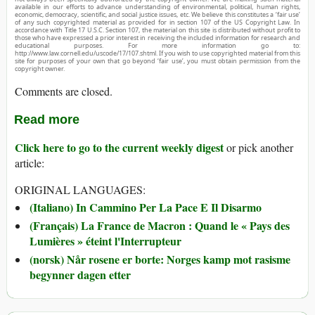
available in our efforts to advance understanding of environmental, political, human rights,
economic, democracy, scientific, and social justice issues, etc. We believe this constitutes a ‘fair use’
of any such copyrighted material as provided for in section 107 of the US Copyright Law. In
accordance with Title 17 U.S.C. Section 107, the material on this site is distributed without profit to
those who have expressed a prior interest in receiving the included information for research and
educational purposes. For more information go to:
http://www.law.cornell.edu/uscode/17/107.shtml. If you wish to use copyrighted material from this
site for purposes of your own that go beyond ‘fair use’, you must obtain permission from the
copyright owner.
Comments are closed.
Read more
Click here to go to the current weekly digest
or pick another
article:
ORIGINAL LANGUAGES:
(Italiano) In Cammino Per La Pace E Il Disarmo
(Français) La France de Macron : Quand le « Pays des
Lumières » éteint l'Interrupteur
(norsk) Når rosene er borte: Norges kamp mot rasisme
begynner dagen etter