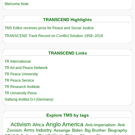
Welcome Note
TRANSCEND Highlights
TMS Edtior receives prize for Peace and Social Justice
TRANSCEND Track Record on Conflict Solution 1958–2018
TRANSCEND Links
TR International
TR Art and Peace Network
TR Peace University
TR Peace Service
TR Research Institute
TR University Press
Galtung-Institut G-I (Germany)
Explore TMS by tags
Anglo America
Activism
Africa
Anti-imperialism
Anti
Arms Industry
Biden
Big Brother
Zionism
Assange
Biography