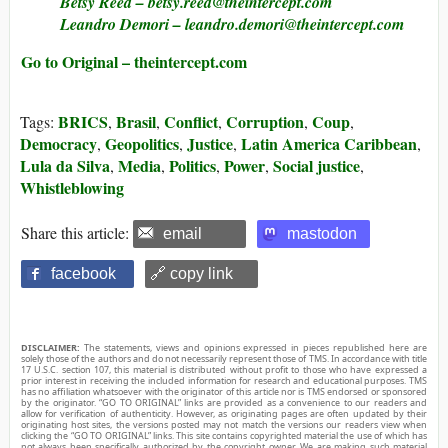
Betsy Reed –
betsy.reed@​theintercept.com
Leandro Demori
– leandro.demori@​theintercept.com
Go to Original – theintercept.com
BRICS
Brasil
Conflict
Corruption
Coup
Tags:
,
,
,
,
,
Democracy
Geopolitics
Justice
Latin America Caribbean
,
,
,
,
Lula da Silva
Media
Politics
Power
Social justice
,
,
,
,
,
Whistleblowing
Share this article:
email
mastodon
facebook
🔗 copy link
DISCLAIMER:
The statements, views and opinions expressed in pieces republished here are
solely those of the authors and do not necessarily represent those of TMS. In accordance with title
17 U.S.C. section 107, this material is distributed without profit to those who have expressed a
prior interest in receiving the included information for research and educational purposes. TMS
has no affiliation whatsoever with the originator of this article nor is TMS endorsed or sponsored
by the originator. “GO TO ORIGINAL” links are provided as a convenience to our readers and
allow for verification of authenticity. However, as originating pages are often updated by their
originating host sites, the versions posted may not match the versions our readers view when
clicking the “GO TO ORIGINAL” links. This site contains copyrighted material the use of which has
not always been specifically authorized by the copyright owner. We are making such material