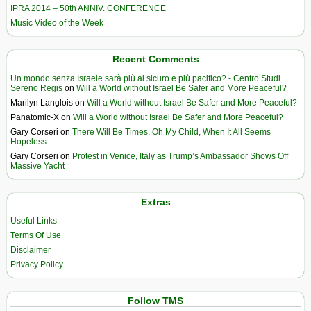
IPRA 2014 – 50th ANNIV. CONFERENCE
Music Video of the Week
Recent Comments
Un mondo senza Israele sarà più al sicuro e più pacifico? - Centro Studi
Sereno Regis
on
Will a World without Israel Be Safer and More Peaceful?
Marilyn Langlois
on
Will a World without Israel Be Safer and More Peaceful?
Panatomic-X
on
Will a World without Israel Be Safer and More Peaceful?
Gary Corseri
on
There Will Be Times, Oh My Child, When It All Seems
Hopeless
Gary Corseri
on
Protest in Venice, Italy as Trump’s Ambassador Shows Off
Massive Yacht
Extras
Useful Links
Terms Of Use
Disclaimer
Privacy Policy
Follow TMS