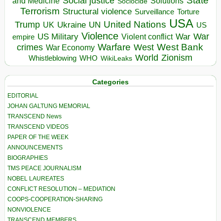
State
Social justice
Solutions
and Medicine
Sociocide
Terrorism
Structural violence
Torture
Surveillance
USA
United Nations
Trump
Ukraine
UK
UN
US
Violence
War
US Military
War
empire
Violent conflict
Warfare
West Bank
crimes
West
War Economy
World
Zionism
Whistleblowing
WHO
WikiLeaks
Categories
EDITORIAL
JOHAN GALTUNG MEMORIAL
TRANSCEND News
TRANSCEND VIDEOS
PAPER OF THE WEEK
ANNOUNCEMENTS
BIOGRAPHIES
TMS PEACE JOURNALISM
NOBEL LAUREATES
CONFLICT RESOLUTION – MEDIATION
COOPS-COOPERATION-SHARING
NONVIOLENCE
TRANSCEND MEMBERS