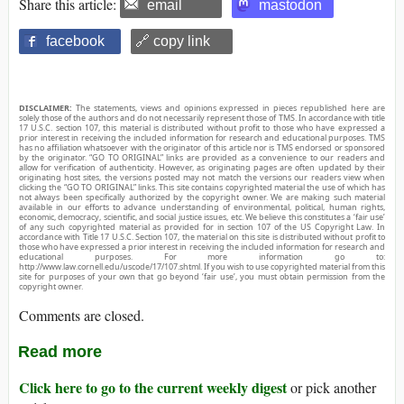
Share this article:
email
mastodon
facebook
🔗 copy link
DISCLAIMER:
The statements, views and opinions expressed in pieces republished here are
solely those of the authors and do not necessarily represent those of TMS. In accordance with title
17 U.S.C. section 107, this material is distributed without profit to those who have expressed a
prior interest in receiving the included information for research and educational purposes. TMS
has no affiliation whatsoever with the originator of this article nor is TMS endorsed or sponsored
by the originator. “GO TO ORIGINAL” links are provided as a convenience to our readers and
allow for verification of authenticity. However, as originating pages are often updated by their
originating host sites, the versions posted may not match the versions our readers view when
clicking the “GO TO ORIGINAL” links. This site contains copyrighted material the use of which has
not always been specifically authorized by the copyright owner. We are making such material
available in our efforts to advance understanding of environmental, political, human rights,
economic, democracy, scientific, and social justice issues, etc. We believe this constitutes a ‘fair use’
of any such copyrighted material as provided for in section 107 of the US Copyright Law. In
accordance with Title 17 U.S.C. Section 107, the material on this site is distributed without profit to
those who have expressed a prior interest in receiving the included information for research and
educational purposes. For more information go to:
http://www.law.cornell.edu/uscode/17/107.shtml. If you wish to use copyrighted material from this
site for purposes of your own that go beyond ‘fair use’, you must obtain permission from the
copyright owner.
Comments are closed.
Read more
Click here to go to the current weekly digest
or pick another