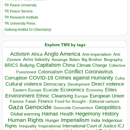
TR Peace University
TR Peace Service
TR Research Institute
TR University Press
Galtung-Institut G-I (Germany)
Explore TMS by tags
Anglo America
Activism
Africa
Anti-imperialism
Anti
Arms Industry
Biden
Big Brother
Zionism
Assange
Biography
Capitalism
China
BRICS
Climate Change
Bullying
Collective
Conflict
Coronavirus
Colonialism
Punishment
COVID-19
Crimes against Humanity
Corruption
Cuba
Direct violence
Cultural violence
Democracy
Development
Economics
Elites
Ecocide
Economy
Eastern Europe
Environment
European Union
Ethnic Cleansing
Europe
Finance
Food for thought - Editorial cartoon
Famine
Fatah
Gaza
Genocide
Geopolitics
Genocide Convention
Hegemony
Hamas
History
Health
Global warming
Human Rights
Imperialism
Indigenous
Hunger
India
Rights
Inspirational
International Court of Justice ICJ
Inequality