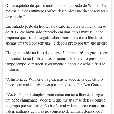
O macaquinho de quatro anos, na foto, batizado de Winner, é a
mesma que dos inúmeros órfãos desse “desastre da conservação
de espécies”.
Encontrado perto da fronteira da Libéria com a Guiné no verão
de 2017, ele havia sido trancado em uma caixa minúscula tão
pequena que mal conseguia caber dentro dela e era libertado
apenas uma vez por semana – e depois preso por um ano inteiro.
Ele agora reside ao lado de outros 45 chimpanzés resgatados em
um santuário na Libéria, mas o trauma de ter vivido preso por
tampo tempo, o marcou severamente e agora ele acha difícil se
misturar.
“A história de Winner é trágica, mas se você acha que ele é o
único, tem muito mais coisa por vir”, disse o Dr. Ben Garrod.
“Você não pode simplesmente entrar em uma floresta e pegar
um bebê chimpanzé. Você tem que matar a mãe deles e outros
no grupo por sua carne. Os bebês mal valem a pena comer, mas
valem milhares de libras no comércio de animais domésticos”.