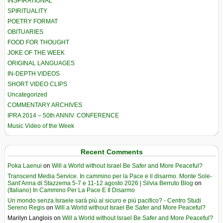
INSPIRATIONAL
SPIRITUALITY
POETRY FORMAT
OBITUARIES
FOOD FOR THOUGHT
JOKE OF THE WEEK
ORIGINAL LANGUAGES
IN-DEPTH VIDEOS
SHORT VIDEO CLIPS
Uncategorized
COMMENTARY ARCHIVES
IPRA 2014 – 50th ANNIV. CONFERENCE
Music Video of the Week
Recent Comments
Poka Laenui
on
Will a World without Israel Be Safer and More Peaceful?
Transcend Media Service. In cammino per la Pace e il disarmo. Monte Sole-
Sant’Anna di Stazzema 5-7 e 11-12 agosto 2026 | Silvia Berruto Blog
on
(Italiano) In Cammino Per La Pace E Il Disarmo
Un mondo senza Israele sarà più al sicuro e più pacifico? - Centro Studi
Sereno Regis
on
Will a World without Israel Be Safer and More Peaceful?
Marilyn Langlois
on
Will a World without Israel Be Safer and More Peaceful?