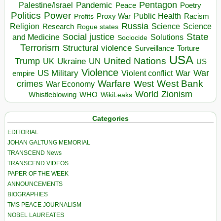
Pentagon
Pandemic
Palestine/Israel
Peace
Poetry
Politics
Power
Public Health
Proxy War
Racism
Profits
Russia
Religion
Science
Science
Research
Rogue states
State
Social justice
Solutions
and Medicine
Sociocide
Terrorism
Structural violence
Torture
Surveillance
USA
United Nations
Trump
Ukraine
UK
UN
US
Violence
War
US Military
War
empire
Violent conflict
Warfare
West Bank
crimes
West
War Economy
World
Zionism
Whistleblowing
WHO
WikiLeaks
Categories
EDITORIAL
JOHAN GALTUNG MEMORIAL
TRANSCEND News
TRANSCEND VIDEOS
PAPER OF THE WEEK
ANNOUNCEMENTS
BIOGRAPHIES
TMS PEACE JOURNALISM
NOBEL LAUREATES