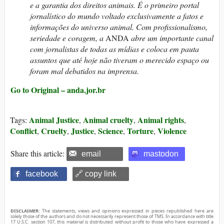
e a garantia dos direitos animais. É o primeiro portal
jornalístico do mundo voltado exclusivamente a fatos e
informações do universo animal. Com profissionalismo,
seriedade e coragem, a
ANDA
abre um importante canal
com jornalistas de todas as mídias e coloca em pauta
assuntos que até hoje não tiveram o merecido espaço ou
foram mal debatidos na imprensa.
Go to Original – anda.jor.br
Animal Justice
Animal cruelty
Animal rights
Tags:
,
,
,
Conflict
Cruelty
Justice
Science
Torture
Violence
,
,
,
,
,
Share this article:
email
mastodon
facebook
🔗 copy link
DISCLAIMER:
The statements, views and opinions expressed in pieces republished here are
solely those of the authors and do not necessarily represent those of TMS. In accordance with title
17 U.S.C. section 107, this material is distributed without profit to those who have expressed a