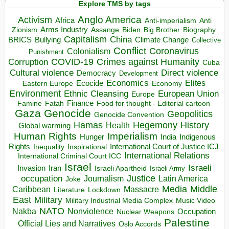
Explore TMS by tags
Anglo America
Activism
Africa
Anti-imperialism
Anti
Arms Industry
Biden
Big Brother
Zionism
Assange
Biography
Capitalism
China
BRICS
Climate Change
Bullying
Collective
Conflict
Coronavirus
Colonialism
Punishment
COVID-19
Crimes against Humanity
Corruption
Cuba
Direct violence
Cultural violence
Democracy
Development
Economics
Elites
Ecocide
Economy
Eastern Europe
Environment
European Union
Ethnic Cleansing
Europe
Finance
Food for thought - Editorial cartoon
Famine
Fatah
Gaza
Genocide
Geopolitics
Genocide Convention
Hegemony
Hamas
History
Health
Global warming
Human Rights
Imperialism
Indigenous
Hunger
India
Rights
Inspirational
International Court of Justice ICJ
Inequality
International Relations
International Criminal Court ICC
Israel
Israeli
Invasion
Iran
Israeli Apartheid
Israeli Army
occupation
Justice
Journalism
Latin America
Joke
Media
Middle
Caribbean
Massacre
Lockdown
Literature
East
Military
Military Industrial Media Complex
Music Video
NATO
Nakba
Nonviolence
Occupation
Nuclear Weapons
Palestine
Official Lies and Narratives
Oslo Accords