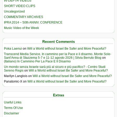
IN-DEPTH VIDEOS
SHORT VIDEO CLIPS
Uncategorized
COMMENTARY ARCHIVES
IPRA 2014 – 50th ANNIV. CONFERENCE
Music Video of the Week
Recent Comments
Poka Laenui
on
Will a World without Israel Be Safer and More Peaceful?
Transcend Media Service. In cammino per la Pace e il disarmo. Monte Sole-
Sant’Anna di Stazzema 5-7 e 11-12 agosto 2026 | Silvia Berruto Blog
on
(Italiano) In Cammino Per La Pace E Il Disarmo
Un mondo senza Israele sarà più al sicuro e più pacifico? - Centro Studi
Sereno Regis
on
Will a World without Israel Be Safer and More Peaceful?
Marilyn Langlois
on
Will a World without Israel Be Safer and More Peaceful?
Panatomic-X
on
Will a World without Israel Be Safer and More Peaceful?
Extras
Useful Links
Terms Of Use
Disclaimer