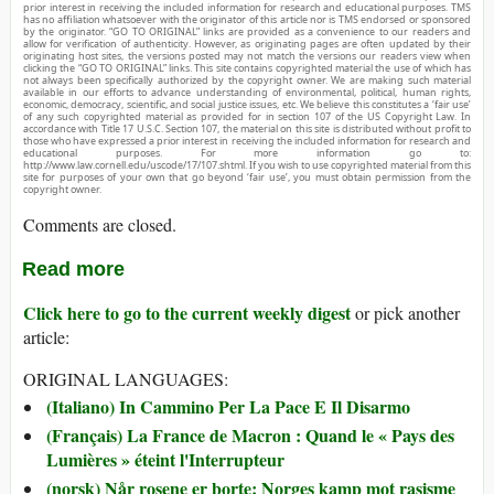
prior interest in receiving the included information for research and educational purposes. TMS
has no affiliation whatsoever with the originator of this article nor is TMS endorsed or sponsored
by the originator. “GO TO ORIGINAL” links are provided as a convenience to our readers and
allow for verification of authenticity. However, as originating pages are often updated by their
originating host sites, the versions posted may not match the versions our readers view when
clicking the “GO TO ORIGINAL” links. This site contains copyrighted material the use of which has
not always been specifically authorized by the copyright owner. We are making such material
available in our efforts to advance understanding of environmental, political, human rights,
economic, democracy, scientific, and social justice issues, etc. We believe this constitutes a ‘fair use’
of any such copyrighted material as provided for in section 107 of the US Copyright Law. In
accordance with Title 17 U.S.C. Section 107, the material on this site is distributed without profit to
those who have expressed a prior interest in receiving the included information for research and
educational purposes. For more information go to:
http://www.law.cornell.edu/uscode/17/107.shtml. If you wish to use copyrighted material from this
site for purposes of your own that go beyond ‘fair use’, you must obtain permission from the
copyright owner.
Comments are closed.
Read more
Click here to go to the current weekly digest
or pick another
article:
ORIGINAL LANGUAGES:
(Italiano) In Cammino Per La Pace E Il Disarmo
(Français) La France de Macron : Quand le « Pays des
Lumières » éteint l'Interrupteur
(norsk) Når rosene er borte: Norges kamp mot rasisme