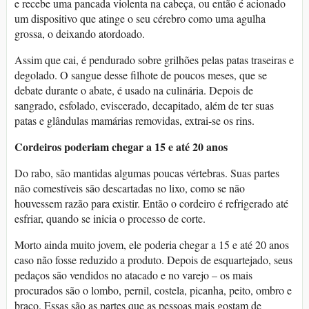
e recebe uma pancada violenta na cabeça, ou então é acionado
um dispositivo que atinge o seu cérebro como uma agulha
grossa, o deixando atordoado.
Assim que cai, é pendurado sobre grilhões pelas patas traseiras e
degolado. O sangue desse filhote de poucos meses, que se
debate durante o abate, é usado na culinária. Depois de
sangrado, esfolado, eviscerado, decapitado, além de ter suas
patas e glândulas mamárias removidas, extrai-se os rins.
Cordeiros poderiam chegar a 15 e até 20 anos
Do rabo, são mantidas algumas poucas vértebras. Suas partes
não comestíveis são descartadas no lixo, como se não
houvessem razão para existir. Então o cordeiro é refrigerado até
esfriar, quando se inicia o processo de corte.
Morto ainda muito jovem, ele poderia chegar a 15 e até 20 anos
caso não fosse reduzido a produto. Depois de esquartejado, seus
pedaços são vendidos no atacado e no varejo – os mais
procurados são o lombo, pernil, costela, picanha, peito, ombro e
braço. Essas são as partes que as pessoas mais gostam de