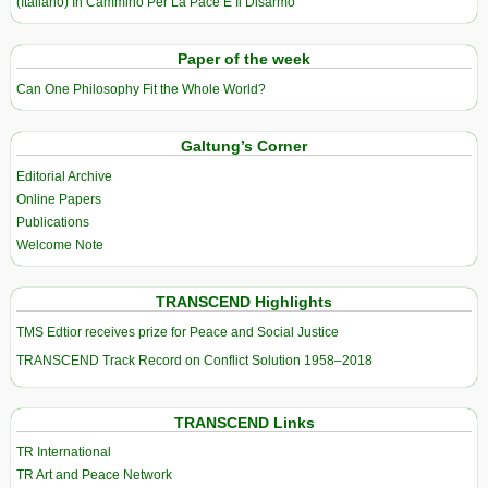
(Italiano) In Cammino Per La Pace E Il Disarmo
Paper of the week
Can One Philosophy Fit the Whole World?
Galtung’s Corner
Editorial Archive
Online Papers
Publications
Welcome Note
TRANSCEND Highlights
TMS Edtior receives prize for Peace and Social Justice
TRANSCEND Track Record on Conflict Solution 1958–2018
TRANSCEND Links
TR International
TR Art and Peace Network