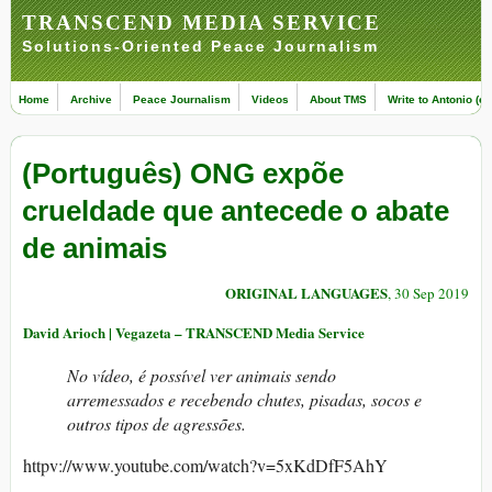
TRANSCEND MEDIA SERVICE
Solutions-Oriented Peace Journalism
Home
Archive
Peace Journalism
Videos
About TMS
Write to Antonio (ed
(Português) ONG expõe
crueldade que antecede o abate
de animais
ORIGINAL LANGUAGES
, 30 Sep 2019
David Arioch | Vegazeta – TRANSCEND Media Service
No vídeo, é possível ver animais sendo
arremessados e recebendo chutes, pisadas, socos e
outros tipos de agressões.
httpv://www.youtube.com/watch?v=5xKdDfF5AhY