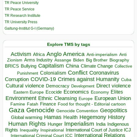
TR Peace University
TR Peace Service
TR Research Institute
TR University Press
Galtung-Institut G-I (Germany)
Explore TMS by tags
Anglo America
Activism
Africa
Anti-imperialism
Anti
Arms Industry
Biden
Big Brother
Zionism
Assange
Biography
Capitalism
China
BRICS
Climate Change
Bullying
Collective
Conflict
Coronavirus
Colonialism
Punishment
COVID-19
Crimes against Humanity
Corruption
Cuba
Direct violence
Cultural violence
Democracy
Development
Economics
Elites
Ecocide
Economy
Eastern Europe
Environment
European Union
Ethnic Cleansing
Europe
Finance
Food for thought - Editorial cartoon
Famine
Fatah
Gaza
Genocide
Geopolitics
Genocide Convention
Hegemony
Hamas
History
Health
Global warming
Human Rights
Imperialism
Indigenous
Hunger
India
Rights
Inspirational
International Court of Justice ICJ
Inequality
International Relations
International Criminal Court ICC