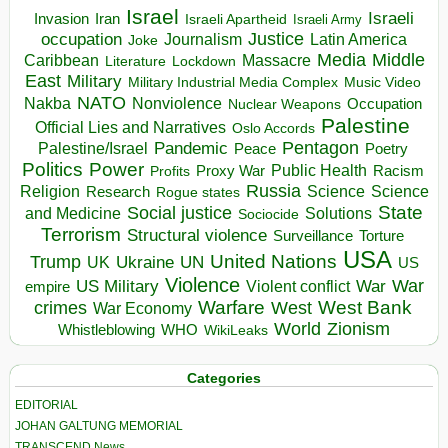
Israel
Israeli
Invasion
Iran
Israeli Apartheid
Israeli Army
occupation
Justice
Journalism
Latin America
Joke
Media
Middle
Caribbean
Massacre
Lockdown
Literature
East
Military
Military Industrial Media Complex
Music Video
NATO
Nakba
Nonviolence
Occupation
Nuclear Weapons
Palestine
Official Lies and Narratives
Oslo Accords
Pentagon
Pandemic
Palestine/Israel
Peace
Poetry
Politics
Power
Public Health
Proxy War
Racism
Profits
Russia
Religion
Science
Science
Research
Rogue states
State
Social justice
Solutions
and Medicine
Sociocide
Terrorism
Structural violence
Torture
Surveillance
USA
United Nations
Trump
Ukraine
UK
UN
US
Violence
War
US Military
War
empire
Violent conflict
Warfare
West Bank
crimes
West
War Economy
World
Zionism
Whistleblowing
WHO
WikiLeaks
Categories
EDITORIAL
JOHAN GALTUNG MEMORIAL
TRANSCEND News