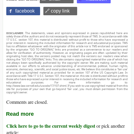
facebook
🔗 copy link
DISCLAIMER:
The statements, views and opinions expressed in pieces republished here are
solely those of the authors and do not necessarily represent those of TMS. In accordance with title
17 U.S.C. section 107, this material is distributed without profit to those who have expressed a
prior interest in receiving the included information for research and educational purposes. TMS
has no affiliation whatsoever with the originator of this article nor is TMS endorsed or sponsored
by the originator. “GO TO ORIGINAL” links are provided as a convenience to our readers and
allow for verification of authenticity. However, as originating pages are often updated by their
originating host sites, the versions posted may not match the versions our readers view when
clicking the “GO TO ORIGINAL” links. This site contains copyrighted material the use of which has
not always been specifically authorized by the copyright owner. We are making such material
available in our efforts to advance understanding of environmental, political, human rights,
economic, democracy, scientific, and social justice issues, etc. We believe this constitutes a ‘fair use’
of any such copyrighted material as provided for in section 107 of the US Copyright Law. In
accordance with Title 17 U.S.C. Section 107, the material on this site is distributed without profit to
those who have expressed a prior interest in receiving the included information for research and
educational purposes. For more information go to:
http://www.law.cornell.edu/uscode/17/107.shtml. If you wish to use copyrighted material from this
site for purposes of your own that go beyond ‘fair use’, you must obtain permission from the
copyright owner.
Comments are closed.
Read more
Click here to go to the current weekly digest
or pick another
article: