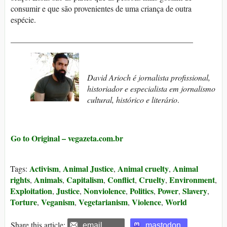
consumir e que são provenientes de uma criança de outra
espécie.
_____________________________________________
David Arioch é jornalista profissional,
historiador e especialista em jornalismo
cultural, histórico e literário
.
Go to Original – vegazeta.com.br
Activism
Animal Justice
Animal cruelty
Animal
Tags:
,
,
,
rights
Animals
Capitalism
Conflict
Cruelty
Environment
,
,
,
,
,
,
Exploitation
Justice
Nonviolence
Politics
Power
Slavery
,
,
,
,
,
,
Torture
Veganism
Vegetarianism
Violence
World
,
,
,
,
Share this article:
email
mastodon