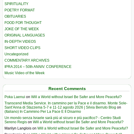
SPIRITUALITY
POETRY FORMAT
OBITUARIES
FOOD FOR THOUGHT
JOKE OF THE WEEK
ORIGINAL LANGUAGES
IN-DEPTH VIDEOS
SHORT VIDEO CLIPS
Uncategorized
COMMENTARY ARCHIVES
IPRA 2014 – 50th ANNIV. CONFERENCE
Music Video of the Week
Recent Comments
Poka Laenui
on
Will a World without Israel Be Safer and More Peaceful?
Transcend Media Service. In cammino per la Pace e il disarmo. Monte Sole-
Sant’Anna di Stazzema 5-7 e 11-12 agosto 2026 | Silvia Berruto Blog
on
(Italiano) In Cammino Per La Pace E Il Disarmo
Un mondo senza Israele sarà più al sicuro e più pacifico? - Centro Studi
Sereno Regis
on
Will a World without Israel Be Safer and More Peaceful?
Marilyn Langlois
on
Will a World without Israel Be Safer and More Peaceful?