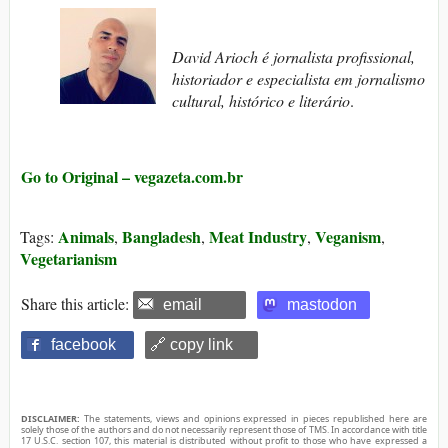
David Arioch é jornalista profissional,
historiador e especialista em jornalismo
cultural, histórico e literário
.
Go to Original – vegazeta.com.br
Animals
Bangladesh
Meat Industry
Veganism
Tags:
,
,
,
,
Vegetarianism
Share this article:
email
mastodon
facebook
🔗 copy link
DISCLAIMER:
The statements, views and opinions expressed in pieces republished here are
solely those of the authors and do not necessarily represent those of TMS. In accordance with title
17 U.S.C. section 107, this material is distributed without profit to those who have expressed a