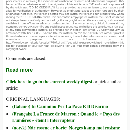
prior interest in receiving the included information for research and educational purposes. TMS
has no affiliation whatsoever with the originator of this article nor is TMS endorsed or sponsored
by the originator. “GO TO ORIGINAL” links are provided as a convenience to our readers and
allow for verification of authenticity. However, as originating pages are often updated by their
originating host sites, the versions posted may not match the versions our readers view when
clicking the “GO TO ORIGINAL” links. This site contains copyrighted material the use of which has
not always been specifically authorized by the copyright owner. We are making such material
available in our efforts to advance understanding of environmental, political, human rights,
economic, democracy, scientific, and social justice issues, etc. We believe this constitutes a ‘fair use’
of any such copyrighted material as provided for in section 107 of the US Copyright Law. In
accordance with Title 17 U.S.C. Section 107, the material on this site is distributed without profit to
those who have expressed a prior interest in receiving the included information for research and
educational purposes. For more information go to:
http://www.law.cornell.edu/uscode/17/107.shtml. If you wish to use copyrighted material from this
site for purposes of your own that go beyond ‘fair use’, you must obtain permission from the
copyright owner.
Comments are closed.
Read more
Click here to go to the current weekly digest
or pick another
article:
ORIGINAL LANGUAGES:
(Italiano) In Cammino Per La Pace E Il Disarmo
(Français) La France de Macron : Quand le « Pays des
Lumières » éteint l'Interrupteur
(norsk) Når rosene er borte: Norges kamp mot rasisme