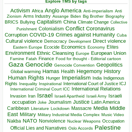
Explore TMS by tags
Anglo America
Activism
Africa
Anti-imperialism
Anti
Arms Industry
Biden
Big Brother
Zionism
Assange
Biography
Capitalism
China
BRICS
Climate Change
Bullying
Collective
Conflict
Coronavirus
Colonialism
Punishment
COVID-19
Crimes against Humanity
Corruption
Cuba
Direct violence
Cultural violence
Democracy
Development
Economics
Elites
Ecocide
Economy
Eastern Europe
Environment
European Union
Ethnic Cleansing
Europe
Finance
Food for thought - Editorial cartoon
Famine
Fatah
Gaza
Genocide
Geopolitics
Genocide Convention
Hegemony
Hamas
History
Health
Global warming
Human Rights
Imperialism
Indigenous
Hunger
India
Rights
Inspirational
International Court of Justice ICJ
Inequality
International Relations
International Criminal Court ICC
Israel
Israeli
Invasion
Iran
Israeli Apartheid
Israeli Army
occupation
Justice
Journalism
Latin America
Joke
Media
Middle
Caribbean
Massacre
Lockdown
Literature
East
Military
Military Industrial Media Complex
Music Video
NATO
Nakba
Nonviolence
Occupation
Nuclear Weapons
Palestine
Official Lies and Narratives
Oslo Accords