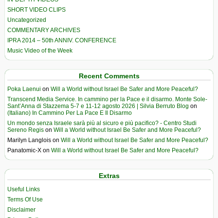
SHORT VIDEO CLIPS
Uncategorized
COMMENTARY ARCHIVES
IPRA 2014 – 50th ANNIV. CONFERENCE
Music Video of the Week
Recent Comments
Poka Laenui
on
Will a World without Israel Be Safer and More Peaceful?
Transcend Media Service. In cammino per la Pace e il disarmo. Monte Sole-
Sant’Anna di Stazzema 5-7 e 11-12 agosto 2026 | Silvia Berruto Blog
on
(Italiano) In Cammino Per La Pace E Il Disarmo
Un mondo senza Israele sarà più al sicuro e più pacifico? - Centro Studi
Sereno Regis
on
Will a World without Israel Be Safer and More Peaceful?
Marilyn Langlois
on
Will a World without Israel Be Safer and More Peaceful?
Panatomic-X
on
Will a World without Israel Be Safer and More Peaceful?
Extras
Useful Links
Terms Of Use
Disclaimer