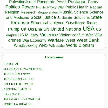
Pentagon
Pandemic
Palestine/Israel
Peace
Poetry
Politics
Power
Public Health
Proxy War
Racism
Profits
Russia
Religion
Science
Science
Research
Rogue states
State
Social justice
Solutions
and Medicine
Sociocide
Terrorism
Structural violence
Torture
Surveillance
USA
United Nations
Trump
Ukraine
UK
UN
US
Violence
War
US Military
War
empire
Violent conflict
Warfare
West Bank
crimes
West
War Economy
World
Zionism
Whistleblowing
WHO
WikiLeaks
Categories
EDITORIAL
JOHAN GALTUNG MEMORIAL
TRANSCEND News
TRANSCEND VIDEOS
PAPER OF THE WEEK
ANNOUNCEMENTS
BIOGRAPHIES
TMS PEACE JOURNALISM
NOBEL LAUREATES