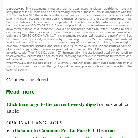
DISCLAIMER:
The statements, views and opinions expressed in pieces republished here are
solely those of the authors and do not necessarily represent those of TMS. In accordance with title
17 U.S.C. section 107, this material is distributed without profit to those who have expressed a
prior interest in receiving the included information for research and educational purposes. TMS
has no affiliation whatsoever with the originator of this article nor is TMS endorsed or sponsored
by the originator. “GO TO ORIGINAL” links are provided as a convenience to our readers and
allow for verification of authenticity. However, as originating pages are often updated by their
originating host sites, the versions posted may not match the versions our readers view when
clicking the “GO TO ORIGINAL” links. This site contains copyrighted material the use of which has
not always been specifically authorized by the copyright owner. We are making such material
available in our efforts to advance understanding of environmental, political, human rights,
economic, democracy, scientific, and social justice issues, etc. We believe this constitutes a ‘fair use’
of any such copyrighted material as provided for in section 107 of the US Copyright Law. In
accordance with Title 17 U.S.C. Section 107, the material on this site is distributed without profit to
those who have expressed a prior interest in receiving the included information for research and
educational purposes. For more information go to:
http://www.law.cornell.edu/uscode/17/107.shtml. If you wish to use copyrighted material from this
site for purposes of your own that go beyond ‘fair use’, you must obtain permission from the
copyright owner.
Comments are closed.
Read more
Click here to go to the current weekly digest
or pick another
article:
ORIGINAL LANGUAGES:
(Italiano) In Cammino Per La Pace E Il Disarmo