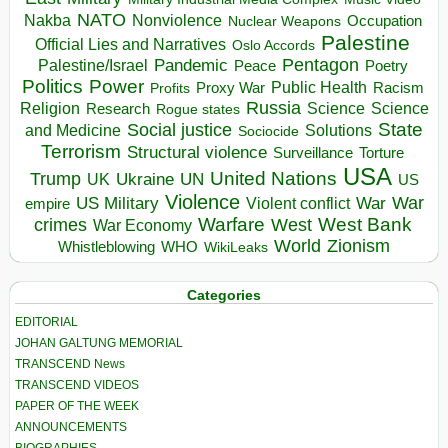
NATO
Nakba
Nonviolence
Occupation
Nuclear Weapons
Palestine
Official Lies and Narratives
Oslo Accords
Pentagon
Pandemic
Palestine/Israel
Peace
Poetry
Politics
Power
Public Health
Proxy War
Racism
Profits
Russia
Religion
Science
Science
Research
Rogue states
State
Social justice
Solutions
and Medicine
Sociocide
Terrorism
Structural violence
Torture
Surveillance
USA
United Nations
Trump
Ukraine
UK
UN
US
Violence
War
US Military
War
empire
Violent conflict
Warfare
West Bank
crimes
West
War Economy
World
Zionism
Whistleblowing
WHO
WikiLeaks
Categories
EDITORIAL
JOHAN GALTUNG MEMORIAL
TRANSCEND News
TRANSCEND VIDEOS
PAPER OF THE WEEK
ANNOUNCEMENTS