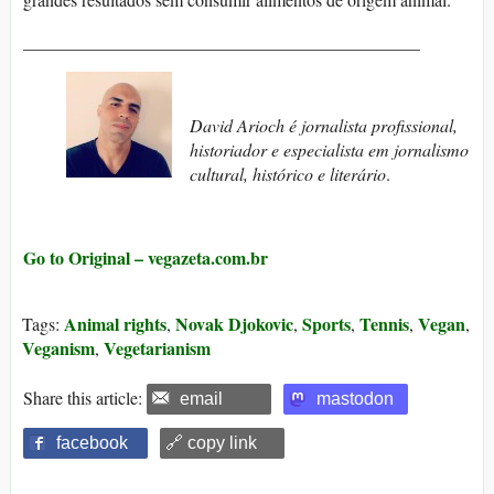
_____________________________________________
David Arioch é jornalista profissional,
historiador e especialista em jornalismo
cultural, histórico e literário
.
Go to Original – vegazeta.com.br
Animal rights
Novak Djokovic
Sports
Tennis
Vegan
Tags:
,
,
,
,
,
Veganism
Vegetarianism
,
Share this article:
email
mastodon
facebook
🔗 copy link