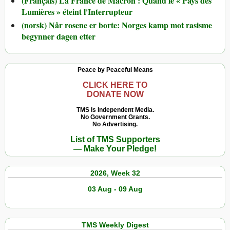
(Français) La France de Macron : Quand le « Pays des
Lumières » éteint l'Interrupteur
(norsk) Når rosene er borte: Norges kamp mot rasisme
begynner dagen etter
Peace by Peaceful Means
CLICK HERE TO
DONATE NOW
TMS Is Independent Media.
No Government Grants.
No Advertising.
List of TMS Supporters
— Make Your Pledge!
2026, Week 32
03 Aug - 09 Aug
TMS Weekly Digest