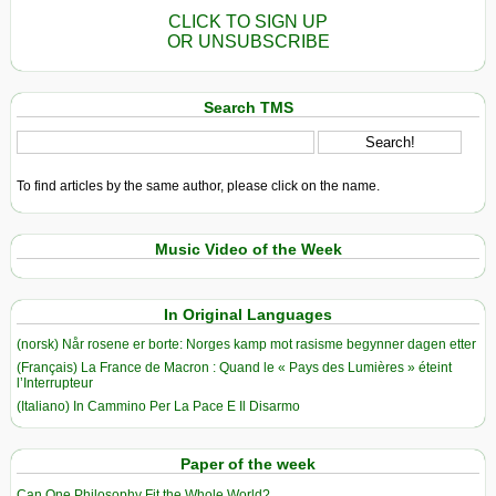
CLICK TO SIGN UP
OR UNSUBSCRIBE
Search TMS
To find articles by the same author, please click on the name.
Music Video of the Week
In Original Languages
(norsk) Når rosene er borte: Norges kamp mot rasisme begynner dagen etter
(Français) La France de Macron : Quand le « Pays des Lumières » éteint
l’Interrupteur
(Italiano) In Cammino Per La Pace E Il Disarmo
Paper of the week
Can One Philosophy Fit the Whole World?