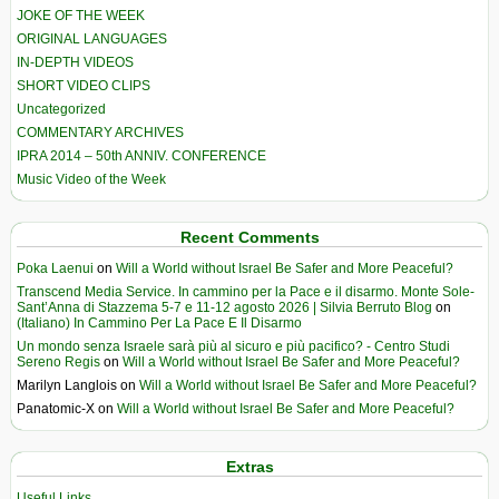
JOKE OF THE WEEK
ORIGINAL LANGUAGES
IN-DEPTH VIDEOS
SHORT VIDEO CLIPS
Uncategorized
COMMENTARY ARCHIVES
IPRA 2014 – 50th ANNIV. CONFERENCE
Music Video of the Week
Recent Comments
Poka Laenui
on
Will a World without Israel Be Safer and More Peaceful?
Transcend Media Service. In cammino per la Pace e il disarmo. Monte Sole-
Sant’Anna di Stazzema 5-7 e 11-12 agosto 2026 | Silvia Berruto Blog
on
(Italiano) In Cammino Per La Pace E Il Disarmo
Un mondo senza Israele sarà più al sicuro e più pacifico? - Centro Studi
Sereno Regis
on
Will a World without Israel Be Safer and More Peaceful?
Marilyn Langlois
on
Will a World without Israel Be Safer and More Peaceful?
Panatomic-X
on
Will a World without Israel Be Safer and More Peaceful?
Extras
Useful Links