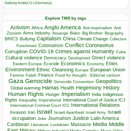
Galtung-Institut G-I (Germany)
Explore TMS by tags
Anglo America
Activism
Africa
Anti-imperialism
Anti
Arms Industry
Biden
Big Brother
Zionism
Assange
Biography
Capitalism
China
BRICS
Climate Change
Bullying
Collective
Conflict
Coronavirus
Colonialism
Punishment
COVID-19
Crimes against Humanity
Corruption
Cuba
Direct violence
Cultural violence
Democracy
Development
Economics
Elites
Ecocide
Economy
Eastern Europe
Environment
European Union
Ethnic Cleansing
Europe
Finance
Food for thought - Editorial cartoon
Famine
Fatah
Gaza
Genocide
Geopolitics
Genocide Convention
Hegemony
Hamas
History
Health
Global warming
Human Rights
Imperialism
Indigenous
Hunger
India
Rights
Inspirational
International Court of Justice ICJ
Inequality
International Relations
International Criminal Court ICC
Israel
Israeli
Invasion
Iran
Israeli Apartheid
Israeli Army
occupation
Justice
Journalism
Latin America
Joke
Media
Middle
Caribbean
Massacre
Lockdown
Literature
East
Military
Military Industrial Media Complex
Music Video