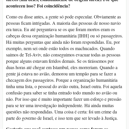
aconteceu isso? Foi coincidência?
Como eu disse antes, a gente só pode especular. Obviamente as
pessoas ficam intrigadas. A maioria das pessoas de nosso navio
era turca. Eu até perguntava se os que foram mortos eram os
cabeças dessa organização humanitária [IHH] ou só passageiros.
Há muitas perguntas que ainda não foram respondidas. Eu, por
exemplo, nem sei onde estão todos os machucados. Quando
saímos de Tel-Aviv, não conseguimos evacuar todas as pessoas
porque alguns estavam feridos demais. Se os tirássemos por
duas horas até chegar em Istambul, eles morreriam. Quando a
gente já estava no avião, demorou um tempão para se fazer a
checagem dos passageiros. Porque a organização humanitária
tinha uma lista, o pessoal do avião outra, Israel outra. Foi aquela
confusão para saber se tinha entrado todo mundo no avião ou
não. Por isso que é muito importante fazer um esforço e pressão
para se ter uma investigação independente. Há ainda muitas
questões não respondidas. Uma coisa é certa: foi um crime da
parte do governo de Israel, e isso tem que ser levado à Justiça.
Gostaria que você contasse um pouco como foram os