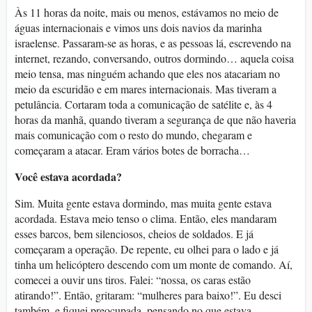
Às 11 horas da noite, mais ou menos, estávamos no meio de
águas internacionais e vimos uns dois navios da marinha
israelense. Passaram-se as horas, e as pessoas lá, escrevendo na
internet, rezando, conversando, outros dormindo… aquela coisa
meio tensa, mas ninguém achando que eles nos atacariam no
meio da escuridão e em mares internacionais. Mas tiveram a
petulância. Cortaram toda a comunicação de satélite e, às 4
horas da manhã, quando tiveram a segurança de que não haveria
mais comunicação com o resto do mundo, chegaram e
começaram a atacar. Eram vários botes de borracha…
Você estava acordada?
Sim. Muita gente estava dormindo, mas muita gente estava
acordada. Estava meio tenso o clima. Então, eles mandaram
esses barcos, bem silenciosos, cheios de soldados. E já
começaram a operação. De repente, eu olhei para o lado e já
tinha um helicóptero descendo com um monte de comando. Aí,
comecei a ouvir uns tiros. Falei: “nossa, os caras estão
atirando!”. Então, gritaram: “mulheres para baixo!”. Eu desci
também, e fiquei preocupada, pensando no que estava