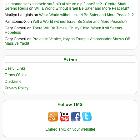
Un mondo senza Israele sarà più al sicuro e più pacifico? - Centro Studi
Sereno Regis
on
Will a World without Israel Be Safer and More Peaceful?
Marilyn Langlois
on
Will a World without Israel Be Safer and More Peaceful?
Panatomic-X
on
Will a World without Israel Be Safer and More Peaceful?
Gary Corseri
on
There Will Be Times, Oh My Child, When It All Seems
Hopeless
Gary Corseri
on
Protest in Venice, Italy as Trump’s Ambassador Shows Off
Massive Yacht
Extras
Useful Links
Terms Of Use
Disclaimer
Privacy Policy
Follow TMS
Embed TMS on your website!