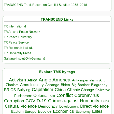
TRANSCEND Track Record on Conflict Solution 1958–2018
TRANSCEND Links
TR International
TR Art and Peace Network
TR Peace University
TR Peace Service
TR Research Institute
TR University Press
Galtung-Institut G-I (Germany)
Explore TMS by tags
Anglo America
Activism
Africa
Anti-imperialism
Anti
Arms Industry
Biden
Big Brother
Zionism
Assange
Biography
Capitalism
China
BRICS
Climate Change
Bullying
Collective
Conflict
Coronavirus
Colonialism
Punishment
COVID-19
Crimes against Humanity
Corruption
Cuba
Direct violence
Cultural violence
Democracy
Development
Economics
Elites
Ecocide
Economy
Eastern Europe