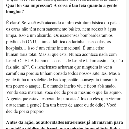
Qual foi sua impressão? A coisa é tão feia quando a gente
imagina?
É claro! Se você está atacando a infra-estrutura básica do país…
os caras não têm nem saneamento básico, nem acesso à água
limpa. Isso é um absurdo. Os israelenses bombardearam os
prédios da ONU, a única fábrica de farinha, as escolas, os
hospitais… isso é um crime internacional. É uma crise
humanitária total. Mas aí que está. Nunca acontece nada com
Israel. Os EUA batem nas costas de Israel e falam assim: “ó, não
faz não, tá?”. Os israelenses acharam que ninguém ia ver a
carnificina porque tinham cortado todos nossos satélites. Mas a
gente tinha um satélite de backup, então, conseguiu transmitir
um pouco o ataque. E o mundo inteiro viu e ficou abismado.
Vendo esse material, você decide por si mesmo o que foi aquilo.
A gente que estava esperando para atacá-los ou eles que vieram
e atacaram a gente? Era um barco de amor ou de ódio? Você
decide por si próprio.
Antes da ação, as autoridades israelenses já afirmavam para
a opinião pública de Israel que a missão humanitária tinha