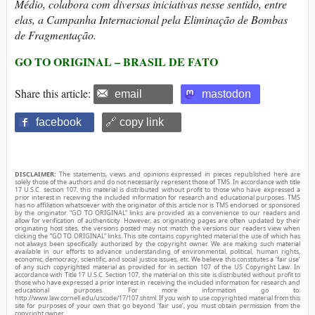
Médio, colabora com diversas iniciativas nesse sentido, entre
elas, a Campanha Internacional pela Eliminação de Bombas
de Fragmentação.
GO TO ORIGINAL – BRASIL DE FATO
Share this article:
email
mastodon
facebook
🔗 copy link
DISCLAIMER:
The statements, views and opinions expressed in pieces republished here are
solely those of the authors and do not necessarily represent those of TMS. In accordance with title
17 U.S.C. section 107, this material is distributed without profit to those who have expressed a
prior interest in receiving the included information for research and educational purposes. TMS
has no affiliation whatsoever with the originator of this article nor is TMS endorsed or sponsored
by the originator. “GO TO ORIGINAL” links are provided as a convenience to our readers and
allow for verification of authenticity. However, as originating pages are often updated by their
originating host sites, the versions posted may not match the versions our readers view when
clicking the “GO TO ORIGINAL” links. This site contains copyrighted material the use of which has
not always been specifically authorized by the copyright owner. We are making such material
available in our efforts to advance understanding of environmental, political, human rights,
economic, democracy, scientific, and social justice issues, etc. We believe this constitutes a ‘fair use’
of any such copyrighted material as provided for in section 107 of the US Copyright Law. In
accordance with Title 17 U.S.C. Section 107, the material on this site is distributed without profit to
those who have expressed a prior interest in receiving the included information for research and
educational purposes. For more information go to:
http://www.law.cornell.edu/uscode/17/107.shtml. If you wish to use copyrighted material from this
site for purposes of your own that go beyond ‘fair use’, you must obtain permission from the
copyright owner.