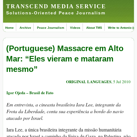
TRANSCEND MEDIA SERVICE
Solutions-Oriented Peace Journalism
Home
Archive
Peace Journalism
Videos
About TMS
Write to Antonio (ed
(Portuguese) Massacre em Alto
Mar: “Eles vieram e mataram
mesmo”
ORIGINAL LANGUAGES
, 5 Jul 2010
Igor Ojeda – Brasil de Fato
Em entrevista, a cineasta brasileira Iara Lee, integrante da
Frota da Liberdade, conta sua experiência a bordo do navio
atacado por Israel.
Iara Lee, a única brasileira integrante da missão humanitária
atacada por Israel a caminho da Faixa de Gaza, na Palestina, não