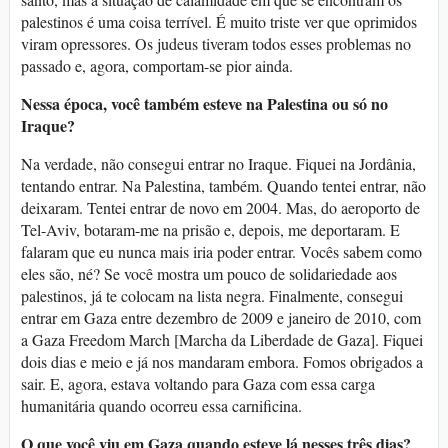
palestinos é uma coisa terrível. É muito triste ver que oprimidos
viram opressores. Os judeus tiveram todos esses problemas no
passado e, agora, comportam-se pior ainda.
Nessa época, você também esteve na Palestina ou só no
Iraque?
Na verdade, não consegui entrar no Iraque. Fiquei na Jordânia,
tentando entrar. Na Palestina, também. Quando tentei entrar, não
deixaram. Tentei entrar de novo em 2004. Mas, do aeroporto de
Tel-Aviv, botaram-me na prisão e, depois, me deportaram. E
falaram que eu nunca mais iria poder entrar. Vocês sabem como
eles são, né? Se você mostra um pouco de solidariedade aos
palestinos, já te colocam na lista negra. Finalmente, consegui
entrar em Gaza entre dezembro de 2009 e janeiro de 2010, com
a Gaza Freedom March [Marcha da Liberdade de Gaza]. Fiquei
dois dias e meio e já nos mandaram embora. Fomos obrigados a
sair. E, agora, estava voltando para Gaza com essa carga
humanitária quando ocorreu essa carnificina.
O que você viu em Gaza quando esteve lá nesses três dias?