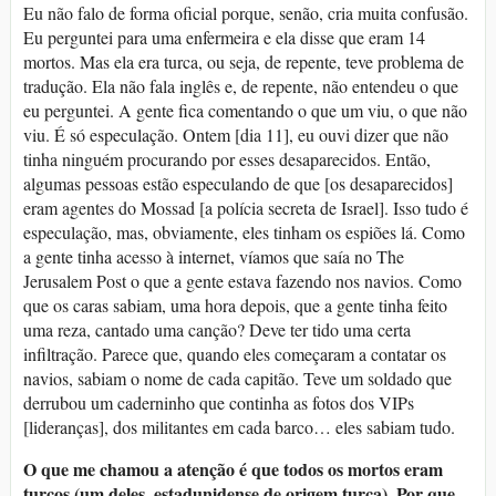
Eu não falo de forma oficial porque, senão, cria muita confusão.
Eu perguntei para uma enfermeira e ela disse que eram 14
mortos. Mas ela era turca, ou seja, de repente, teve problema de
tradução. Ela não fala inglês e, de repente, não entendeu o que
eu perguntei. A gente fica comentando o que um viu, o que não
viu. É só especulação. Ontem [dia 11], eu ouvi dizer que não
tinha ninguém procurando por esses desaparecidos. Então,
algumas pessoas estão especulando de que [os desaparecidos]
eram agentes do Mossad [a polícia secreta de Israel]. Isso tudo é
especulação, mas, obviamente, eles tinham os espiões lá. Como
a gente tinha acesso à internet, víamos que saía no The
Jerusalem Post o que a gente estava fazendo nos navios. Como
que os caras sabiam, uma hora depois, que a gente tinha feito
uma reza, cantado uma canção? Deve ter tido uma certa
infiltração. Parece que, quando eles começaram a contatar os
navios, sabiam o nome de cada capitão. Teve um soldado que
derrubou um caderninho que continha as fotos dos VIPs
[lideranças], dos militantes em cada barco… eles sabiam tudo.
O que me chamou a atenção é que todos os mortos eram
turcos (um deles, estadunidense de origem turca). Por que