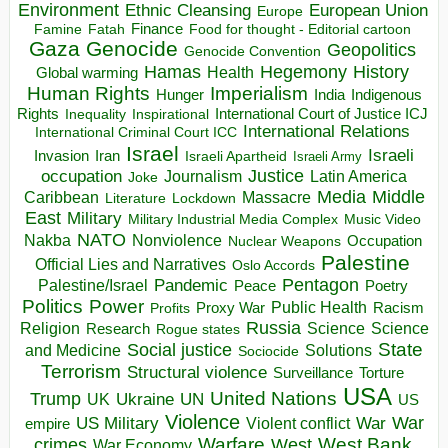
Environment
European Union
Ethnic Cleansing
Europe
Finance
Food for thought - Editorial cartoon
Famine
Fatah
Gaza
Genocide
Geopolitics
Genocide Convention
Hegemony
Hamas
History
Health
Global warming
Human Rights
Imperialism
Indigenous
Hunger
India
Rights
Inspirational
International Court of Justice ICJ
Inequality
International Relations
International Criminal Court ICC
Israel
Israeli
Invasion
Iran
Israeli Apartheid
Israeli Army
occupation
Justice
Journalism
Latin America
Joke
Media
Middle
Caribbean
Massacre
Lockdown
Literature
East
Military
Military Industrial Media Complex
Music Video
NATO
Nakba
Nonviolence
Occupation
Nuclear Weapons
Palestine
Official Lies and Narratives
Oslo Accords
Pentagon
Pandemic
Palestine/Israel
Peace
Poetry
Politics
Power
Public Health
Proxy War
Racism
Profits
Russia
Religion
Science
Science
Research
Rogue states
State
Social justice
Solutions
and Medicine
Sociocide
Terrorism
Structural violence
Torture
Surveillance
USA
United Nations
Trump
Ukraine
UK
UN
US
Violence
War
US Military
War
empire
Violent conflict
Warfare
West Bank
crimes
West
War Economy