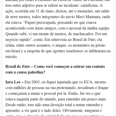
tem outro adjetivo para se referir ao incidente: carnificina. A
ação, ocorrida em 31 de maio, deixou, até o momento, um saldo
de nove mortos, todos integrantes do navio Mavi Marmara, onde
ela estava. “Fiquei preocupada, pensando no que estava
acontecendo com meus amigos, com o pessoal da minha equipe.
Quando subi, vi um monte de mortos, de machucados. Foi um
negócio rápido”, conta. Em entrevista ao Brasil de Fato, ela
relata, entre outros assuntos, o ataque, os momentos na prisão
em Israel e a suspeita de que agentes israelenses se infiltraram na
missão.
Brasil de Fato – Como você começou a entrar em contato
com a causa palestina?
Iara Lee –
Em 2003, eu fiquei injuriada que os EUA, mesmo
com milhões de pessoas na rua protestando, invadiram o Iraque
e começaram a matar o pessoal por lá. Então, fui ver o que
rolava naquela parte do mundo, para entender um pouco mais.
Desde então, tem sido uma devoção total a tentar entender e
aprender, a ver qual é o lado deles. Obviamente, ninguém é
santo, mas a situação de calamidade em que se encontram os