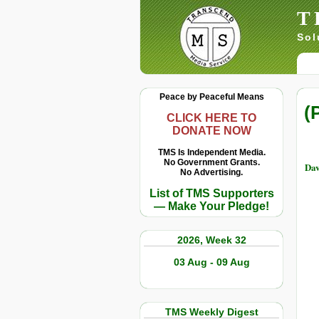
T
Sol
Peace by Peaceful Means
(
CLICK HERE TO
DONATE NOW
TMS Is Independent Media.
No Government Grants.
Dav
No Advertising.
List of TMS Supporters
— Make Your Pledge!
2026, Week 32
03 Aug - 09 Aug
TMS Weekly Digest