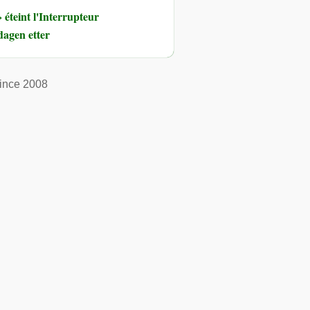
éteint l'Interrupteur
dagen etter
ince 2008