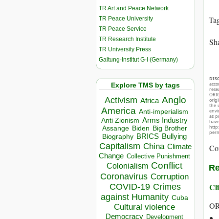
TR Art and Peace Network
Ta
TR Peace University
TR Peace Service
TR Research Institute
Sha
TR University Press
Galtung-Institut G-I (Germany)
DIS
acco
Explore TMS by tags
rese
ORIG
Anglo
Activism
Africa
orig
the 
America
envir
Anti-imperialism
as p
Arms Industry
Anti Zionism
hav
http
Biden
Big Brother
Assange
perm
BRICS
Bullying
Biography
Capitalism
China
Climate
Co
Change
Collective Punishment
Conflict
Colonialism
Re
Coronavirus
Corruption
Cli
COVID-19
Crimes
against Humanity
Cuba
OR
Cultural violence
Democracy
Development