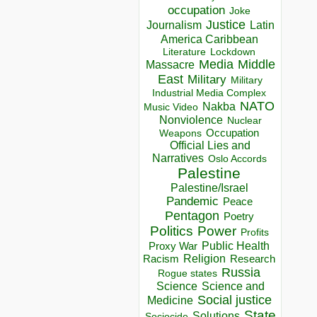
occupation
Joke
Justice
Journalism
Latin
America Caribbean
Lockdown
Literature
Media
Middle
Massacre
East
Military
Military
Industrial Media Complex
NATO
Nakba
Music Video
Nonviolence
Nuclear
Occupation
Weapons
Official Lies and
Narratives
Oslo Accords
Palestine
Palestine/Israel
Pandemic
Peace
Pentagon
Poetry
Politics
Power
Profits
Public Health
Proxy War
Racism
Religion
Research
Russia
Rogue states
Science
Science and
Social justice
Medicine
State
Solutions
Sociocide