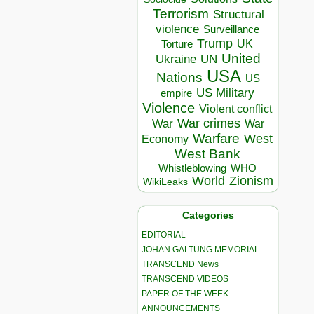
Terrorism
Structural
violence
Surveillance
Trump
UK
Torture
United
Ukraine
UN
USA
Nations
US
US Military
empire
Violence
Violent conflict
War crimes
War
War
Warfare
West
Economy
West Bank
Whistleblowing
WHO
World
Zionism
WikiLeaks
Categories
EDITORIAL
JOHAN GALTUNG MEMORIAL
TRANSCEND News
TRANSCEND VIDEOS
PAPER OF THE WEEK
ANNOUNCEMENTS