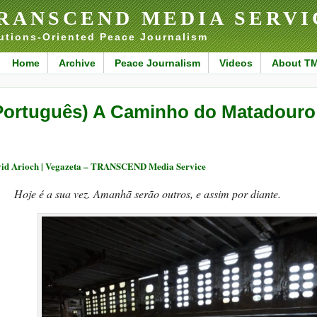
RANSCEND MEDIA SERVI
utions-Oriented Peace Journalism
Home
Archive
Peace Journalism
Videos
About T
Português) A Caminho do Matadouro
id Arioch | Vegazeta – TRANSCEND Media Service
Hoje é a sua vez. Amanhã serão outros, e assim por diante.