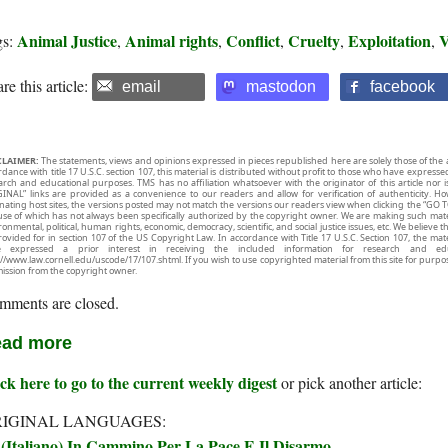
Animal Justice
Animal rights
Conflict
Cruelty
Exploitation
V
gs:
,
,
,
,
,
re this article:
email
mastodon
facebook
CLAIMER:
The statements, views and opinions expressed in pieces republished here are solely those of the 
rdance with title 17 U.S.C. section 107, this material is distributed without profit to those who have expresse
arch and educational purposes. TMS has no affiliation whatsoever with the originator of this article no
INAL” links are provided as a convenience to our readers and allow for verification of authenticity. H
inating host sites, the versions posted may not match the versions our readers view when clicking the “GO T
use of which has not always been specifically authorized by the copyright owner. We are making such mater
onmental, political, human rights, economic, democracy, scientific, and social justice issues, etc. We believe t
rovided for in section 107 of the US Copyright Law. In accordance with Title 17 U.S.C. Section 107, the mater
e expressed a prior interest in receiving the included information for research and ed
://www.law.cornell.edu/uscode/17/107.shtml. If you wish to use copyrighted material from this site for purpo
ission from the copyright owner.
mments are closed.
ad more
ck here to go to the current weekly digest
or pick another article:
IGINAL LANGUAGES:
(Italiano) In Cammino Per La Pace E Il Disarmo