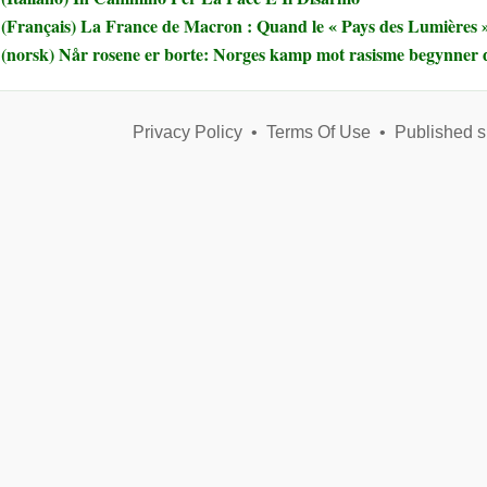
(Français) La France de Macron : Quand le « Pays des Lumières » 
(norsk) Når rosene er borte: Norges kamp mot rasisme begynner 
Privacy Policy
•
Terms Of Use
•
Published s