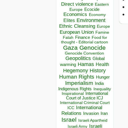
Direct violence
Eastern
Ecocide
Europe
Economics
Economy
Environment
Elites
Ethnic Cleansing
Europe
European Union
Famine
Finance
Food for
Fatah
thought - Editorial cartoon
Gaza
Genocide
Genocide Convention
Geopolitics
Global
Hamas
Health
warming
Hegemony
History
Human Rights
Hunger
Imperialism
India
Indigenous Rights
Inequality
Inspirational
International
Court of Justice ICJ
International Criminal Court
International
ICC
Relations
Invasion
Iran
Israel
Israeli Apartheid
Israeli
Israeli Army