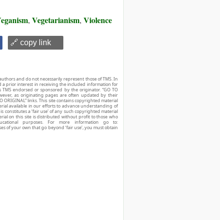
eganism
Vegetarianism
Violence
,
,
🔗 copy link
authors and do not necessarily represent those of TMS. In
d a prior interest in receiving the included information for
r is TMS endorsed or sponsored by the originator. “GO TO
owever, as originating pages are often updated by their
O ORIGINAL” links. This site contains copyrighted material
ial available in our efforts to advance understanding of
his constitutes a ‘fair use’ of any such copyrighted material
ial on this site is distributed without profit to those who
ucational purposes. For more information go to:
ses of your own that go beyond ‘fair use’, you must obtain