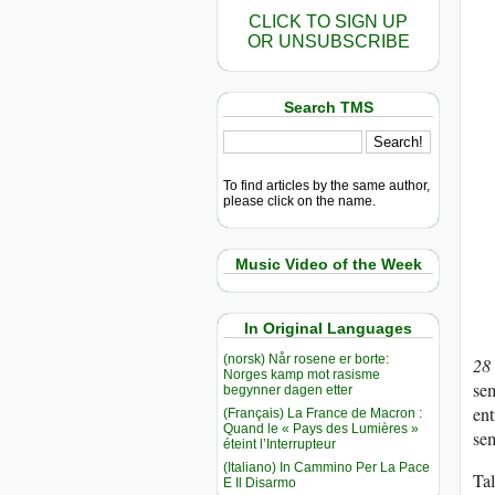
CLICK TO SIGN UP
OR UNSUBSCRIBE
Search TMS
To find articles by the same author,
please click on the name.
Music Video of the Week
In Original Languages
(norsk) Når rosene er borte:
28
Norges kamp mot rasisme
sem
begynner dagen etter
ent
(Français) La France de Macron :
Quand le « Pays des Lumières »
sem
éteint l’Interrupteur
(Italiano) In Cammino Per La Pace
Tal
E Il Disarmo