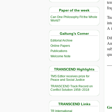
tem
fra
Paper of the week
Tud
Can One Philosophy Fit the Whole
World?
int
A i
Galtung’s Corner
Dif
Editorial Archive
Ama
Online Papers
sub
Publications
que
Welcome Note
__
TRANSCEND Highlights
TMS Edtior receives prize for
Peace and Social Justice
TRANSCEND Track Record on
Conflict Solution 1958–2018
TRANSCEND Links
Go
TR International