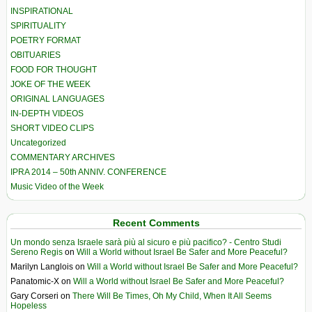
INSPIRATIONAL
SPIRITUALITY
POETRY FORMAT
OBITUARIES
FOOD FOR THOUGHT
JOKE OF THE WEEK
ORIGINAL LANGUAGES
IN-DEPTH VIDEOS
SHORT VIDEO CLIPS
Uncategorized
COMMENTARY ARCHIVES
IPRA 2014 – 50th ANNIV. CONFERENCE
Music Video of the Week
Recent Comments
Un mondo senza Israele sarà più al sicuro e più pacifico? - Centro Studi
Sereno Regis
on
Will a World without Israel Be Safer and More Peaceful?
Marilyn Langlois
on
Will a World without Israel Be Safer and More Peaceful?
Panatomic-X
on
Will a World without Israel Be Safer and More Peaceful?
Gary Corseri
on
There Will Be Times, Oh My Child, When It All Seems
Hopeless