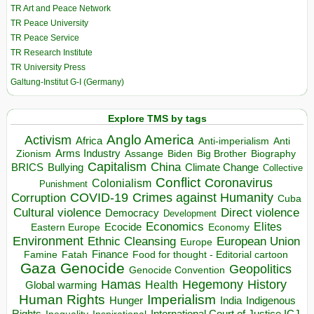
TR Art and Peace Network
TR Peace University
TR Peace Service
TR Research Institute
TR University Press
Galtung-Institut G-I (Germany)
Explore TMS by tags
Anglo America
Activism
Africa
Anti-imperialism
Anti
Arms Industry
Biden
Big Brother
Zionism
Assange
Biography
Capitalism
China
BRICS
Climate Change
Bullying
Collective
Conflict
Coronavirus
Colonialism
Punishment
COVID-19
Crimes against Humanity
Corruption
Cuba
Direct violence
Cultural violence
Democracy
Development
Economics
Elites
Ecocide
Economy
Eastern Europe
Environment
European Union
Ethnic Cleansing
Europe
Finance
Food for thought - Editorial cartoon
Famine
Fatah
Gaza
Genocide
Geopolitics
Genocide Convention
Hegemony
Hamas
History
Health
Global warming
Human Rights
Imperialism
Indigenous
Hunger
India
Rights