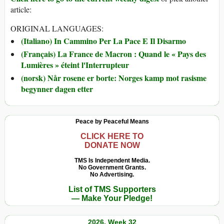
article:
ORIGINAL LANGUAGES:
(Italiano) In Cammino Per La Pace E Il Disarmo
(Français) La France de Macron : Quand le « Pays des
Lumières » éteint l'Interrupteur
(norsk) Når rosene er borte: Norges kamp mot rasisme
begynner dagen etter
Peace by Peaceful Means
CLICK HERE TO
DONATE NOW
TMS Is Independent Media.
No Government Grants.
No Advertising.
List of TMS Supporters
— Make Your Pledge!
2026, Week 32