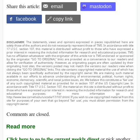
Share this article:
email
mastodon
facebook
🔗 copy link
DISCLAIMER:
The statements, views and opinions expressed in pieces republished here are
solely those of the authors and do not necessarily represent those of TMS. In accordance with title
17 U.S.C. section 107, this material is distributed without profit to those who have expressed a
prior interest in receiving the included information for research and educational purposes. TMS
has no affiliation whatsoever with the originator of this article nor is TMS endorsed or sponsored
by the originator. “GO TO ORIGINAL” links are provided as a convenience to our readers and
allow for verification of authenticity. However, as originating pages are often updated by their
originating host sites, the versions posted may not match the versions our readers view when
clicking the “GO TO ORIGINAL” links. This site contains copyrighted material the use of which has
not always been specifically authorized by the copyright owner. We are making such material
available in our efforts to advance understanding of environmental, political, human rights,
economic, democracy, scientific, and social justice issues, etc. We believe this constitutes a ‘fair use’
of any such copyrighted material as provided for in section 107 of the US Copyright Law. In
accordance with Title 17 U.S.C. Section 107, the material on this site is distributed without profit to
those who have expressed a prior interest in receiving the included information for research and
educational purposes. For more information go to:
http://www.law.cornell.edu/uscode/17/107.shtml. If you wish to use copyrighted material from this
site for purposes of your own that go beyond ‘fair use’, you must obtain permission from the
copyright owner.
Comments are closed.
Read more
Click here to go to the current weekly digest
or pick another