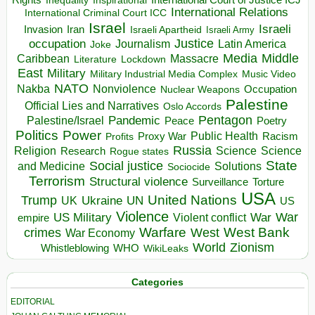
Inspirational
International Court of Justice ICJ
Inequality
International Relations
International Criminal Court ICC
Israel
Israeli
Invasion
Iran
Israeli Apartheid
Israeli Army
occupation
Justice
Journalism
Latin America
Joke
Media
Middle
Caribbean
Massacre
Lockdown
Literature
East
Military
Military Industrial Media Complex
Music Video
NATO
Nakba
Nonviolence
Occupation
Nuclear Weapons
Palestine
Official Lies and Narratives
Oslo Accords
Pentagon
Pandemic
Palestine/Israel
Peace
Poetry
Politics
Power
Public Health
Proxy War
Racism
Profits
Russia
Religion
Science
Science
Research
Rogue states
State
Social justice
Solutions
and Medicine
Sociocide
Terrorism
Structural violence
Torture
Surveillance
USA
United Nations
Trump
Ukraine
UK
UN
US
Violence
War
US Military
War
empire
Violent conflict
Warfare
West Bank
crimes
West
War Economy
World
Zionism
Whistleblowing
WHO
WikiLeaks
Categories
EDITORIAL