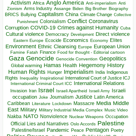
Anglo America
Activism
Africa
Anti-imperialism
Anti
Arms Industry
Biden
Big Brother
Zionism
Assange
Biography
Capitalism
China
BRICS
Climate Change
Bullying
Collective
Conflict
Coronavirus
Colonialism
Punishment
COVID-19
Crimes against Humanity
Corruption
Cuba
Direct violence
Cultural violence
Democracy
Development
Economics
Elites
Ecocide
Economy
Eastern Europe
Environment
European Union
Ethnic Cleansing
Europe
Finance
Food for thought - Editorial cartoon
Famine
Fatah
Gaza
Genocide
Geopolitics
Genocide Convention
Hegemony
Hamas
History
Health
Global warming
Human Rights
Imperialism
Indigenous
Hunger
India
Rights
Inspirational
International Court of Justice ICJ
Inequality
International Relations
International Criminal Court ICC
Israel
Israeli
Invasion
Iran
Israeli Apartheid
Israeli Army
occupation
Justice
Journalism
Latin America
Joke
Media
Middle
Caribbean
Massacre
Lockdown
Literature
East
Military
Military Industrial Media Complex
Music Video
NATO
Nakba
Nonviolence
Occupation
Nuclear Weapons
Palestine
Official Lies and Narratives
Oslo Accords
Pentagon
Pandemic
Palestine/Israel
Peace
Poetry