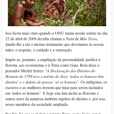
Isso ficou mais claro quando a ONU numa sessão solene no dia
22 de abril de 2009 decidiu chamar a Terra de
Mãe Terra
,
dando-lhe a ela o mesmo tratamento que devotamos às nossas
mães: o respeito, o cuidado e a veneração.
Impõe-se, portanto, a ampliação da personalidade jurídica à
floresta, aos ecosistemas e à Terra como Gaia. Bem disse o
pensador Michel Serres: “
A Declaração dos Direitos do
Homem de 1789 teve o mérito de dizer ‘todos os homens têm
direitos’ e o defeito de pensar ‘só os homens
”. Os indígenas, os
escravos e as mulheres tiverem que lutar para serem incluídos
em ‘todos os homens”. E hoje esta luta inclui as florestas e
outros seres da natureza também sujeitos de direitos e, por isso,
novos membros da sociedade ampliada.
Por fim, há que se incluir a própria Terra, como Gaia, super-