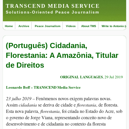
TRANSCEND MEDIA SERVICE
Solutions-Oriented Peace Journalism
Home
Archive
Peace Journalism
Videos
About TMS
Write to Antonio (ed
(Português) Cidadania,
Florestania: A Amazônia, Titular
de Direitos
ORIGINAL LANGUAGES
, 29 Jul 2019
Leonardo Boff – TRANSCEND Media Service
23 julho 2019 –
Fenômenos novos exigem palavras novas.
Assim
cidadania
se deriva de cidade e
florestania
, de floresta.
Esta nova palavra,
florestania
, foi criada no Estado do Acre, sob
o governo de Jorge Viana, representando conceito novo de
desenvolvimento e de cidadania no contexto da floresta