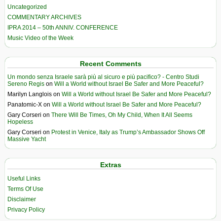
Uncategorized
COMMENTARY ARCHIVES
IPRA 2014 – 50th ANNIV. CONFERENCE
Music Video of the Week
Recent Comments
Un mondo senza Israele sarà più al sicuro e più pacifico? - Centro Studi
Sereno Regis
on
Will a World without Israel Be Safer and More Peaceful?
Marilyn Langlois
on
Will a World without Israel Be Safer and More Peaceful?
Panatomic-X
on
Will a World without Israel Be Safer and More Peaceful?
Gary Corseri
on
There Will Be Times, Oh My Child, When It All Seems
Hopeless
Gary Corseri
on
Protest in Venice, Italy as Trump’s Ambassador Shows Off
Massive Yacht
Extras
Useful Links
Terms Of Use
Disclaimer
Privacy Policy