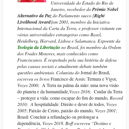
Universidade do Estado do Rio de
Janeiro, recebedor do
Prêmio Nobel
Alternativo da Paz
do Parlamento sueco [
Right
Livelihood Award
]em 2001, membro da Iniciativa
Internacional da Carta da Terra, e professor visitante em
várias universidades estrangeiras como Basel,
Heidelberg, Harvard, Lisboa e Salamanca. Expoente da
Teologia da Libertação
no Brasil, foi membro da Ordem
dos Frades Menores, mais conhecidos como
Franciscanos. É respeitado pela sua história de defesa
pelas causas sociais e atualmente debate também
questões ambientais. Colunista do
Jornal do Brasil
,
escreveu os livros
Francisco de Assis: Ternura e Vigor,
Vozes 2000;
A Terra na palma da mão: uma nova visão
do planeta e da humanidade
,Vozes 2016;
Cuidar da Terra
– proteger a vida: como escapar do fim do mundo
, Record
2010;
A
hospitalidade: Direito e dever de todos,
Vozes
2005
; Paixão de Cristo, paixão do mundo
, Vozes 2001
;
Brasil: Concluir a refundação ou prolongar a
dependência,
Vozes 2018. Boff escreveu
“Destino e