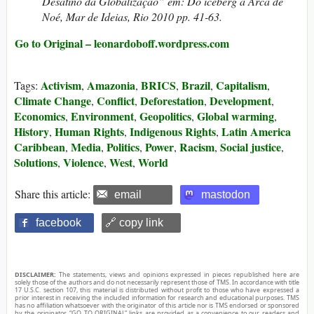
Desatino da Globalização” em
: Do iceberg à Arca de
Noé,
Mar de Ideias, Rio 2010 pp. 41-63.
Go to Original – leonardoboff.wordpress.com
Activism
Amazonia
BRICS
Brazil
Capitalism
Tags:
,
,
,
,
,
Climate Change
Conflict
Deforestation
Development
,
,
,
,
Economics
Environment
Geopolitics
Global warming
,
,
,
,
History
Human Rights
Indigenous Rights
Latin America
,
,
,
Caribbean
Media
Politics
Power
Racism
Social justice
,
,
,
,
,
,
Solutions
Violence
West
World
,
,
,
Share this article:
email
mastodon
facebook
🔗 copy link
DISCLAIMER:
The statements, views and opinions expressed in pieces republished here are
solely those of the authors and do not necessarily represent those of TMS. In accordance with title
17 U.S.C. section 107, this material is distributed without profit to those who have expressed a
prior interest in receiving the included information for research and educational purposes. TMS
has no affiliation whatsoever with the originator of this article nor is TMS endorsed or sponsored
by the originator. “GO TO ORIGINAL” links are provided as a convenience to our readers and