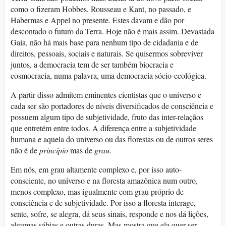
como o fizeram Hobbes, Rousseau e Kant, no passado, e
Habermas e Appel no presente. Estes davam e dão por
descontado o futuro da Terra. Hoje não é mais assim. Devastada
Gaia, não há mais base para nenhum tipo de cidadania e de
direitos, pessoais, sociais e naturais. Se quisermos sobreviver
juntos, a democracia tem de ser também biocracia e
cosmocracia, numa palavra, uma democracia sócio-ecológica.
A partir disso admitem eminentes cientistas que o universo e
cada ser são portadores de níveis diversificados de consciência e
possuem algum tipo de subjetividade, fruto das inter-relaçãos
que entretém entre todos. A diferença entre a subjetividade
humana e aquela do universo ou das florestas ou de outros seres
não é de
princípio
mas de
grau
.
Em nós, em grau altamente complexo e, por isso auto-
consciente, no universo e na floresta amazônica num outro,
menos complexo, mas igualmente com grau próprio de
consciência e de subjetividade. Por isso a floresta interage,
sente, sofre, se alegra, dá seus sinais, responde e nos dá lições,
algumas sábias e outras duras. Mas mostra que ela quer ser