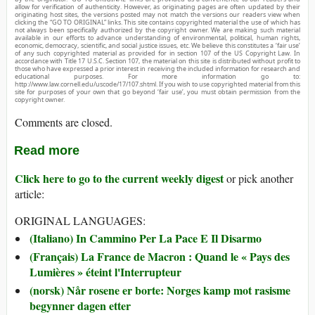
allow for verification of authenticity. However, as originating pages are often updated by their
originating host sites, the versions posted may not match the versions our readers view when
clicking the “GO TO ORIGINAL” links. This site contains copyrighted material the use of which has
not always been specifically authorized by the copyright owner. We are making such material
available in our efforts to advance understanding of environmental, political, human rights,
economic, democracy, scientific, and social justice issues, etc. We believe this constitutes a ‘fair use’
of any such copyrighted material as provided for in section 107 of the US Copyright Law. In
accordance with Title 17 U.S.C. Section 107, the material on this site is distributed without profit to
those who have expressed a prior interest in receiving the included information for research and
educational purposes. For more information go to:
http://www.law.cornell.edu/uscode/17/107.shtml. If you wish to use copyrighted material from this
site for purposes of your own that go beyond ‘fair use’, you must obtain permission from the
copyright owner.
Comments are closed.
Read more
Click here to go to the current weekly digest
or pick another
article:
ORIGINAL LANGUAGES:
(Italiano) In Cammino Per La Pace E Il Disarmo
(Français) La France de Macron : Quand le « Pays des
Lumières » éteint l'Interrupteur
(norsk) Når rosene er borte: Norges kamp mot rasisme
begynner dagen etter