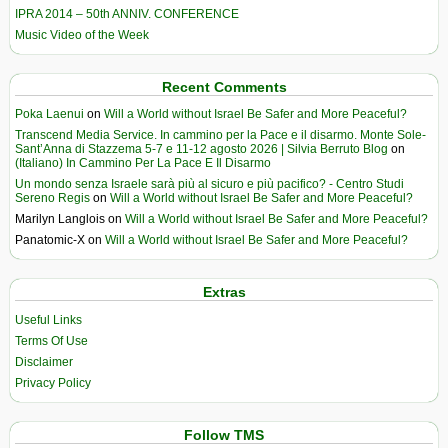
IPRA 2014 – 50th ANNIV. CONFERENCE
Music Video of the Week
Recent Comments
Poka Laenui
on
Will a World without Israel Be Safer and More Peaceful?
Transcend Media Service. In cammino per la Pace e il disarmo. Monte Sole-
Sant’Anna di Stazzema 5-7 e 11-12 agosto 2026 | Silvia Berruto Blog
on
(Italiano) In Cammino Per La Pace E Il Disarmo
Un mondo senza Israele sarà più al sicuro e più pacifico? - Centro Studi
Sereno Regis
on
Will a World without Israel Be Safer and More Peaceful?
Marilyn Langlois
on
Will a World without Israel Be Safer and More Peaceful?
Panatomic-X
on
Will a World without Israel Be Safer and More Peaceful?
Extras
Useful Links
Terms Of Use
Disclaimer
Privacy Policy
Follow TMS