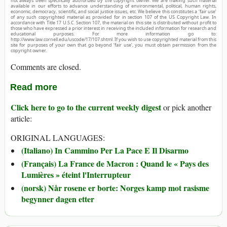
not always been specifically authorized by the copyright owner. We are making such material
available in our efforts to advance understanding of environmental, political, human rights,
economic, democracy, scientific, and social justice issues, etc. We believe this constitutes a ‘fair use’
of any such copyrighted material as provided for in section 107 of the US Copyright Law. In
accordance with Title 17 U.S.C. Section 107, the material on this site is distributed without profit to
those who have expressed a prior interest in receiving the included information for research and
educational purposes. For more information go to:
http://www.law.cornell.edu/uscode/17/107.shtml. If you wish to use copyrighted material from this
site for purposes of your own that go beyond ‘fair use’, you must obtain permission from the
copyright owner.
Comments are closed.
Read more
Click here to go to the current weekly digest
or pick another
article:
ORIGINAL LANGUAGES:
(Italiano) In Cammino Per La Pace E Il Disarmo
(Français) La France de Macron : Quand le « Pays des
Lumières » éteint l'Interrupteur
(norsk) Når rosene er borte: Norges kamp mot rasisme
begynner dagen etter