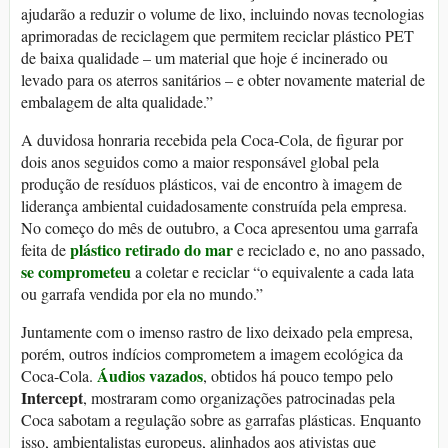
ajudarão a reduzir o volume de lixo, incluindo novas tecnologias
aprimoradas de reciclagem que permitem reciclar plástico PET
de baixa qualidade – um material que hoje é incinerado ou
levado para os aterros sanitários – e obter novamente material de
embalagem de alta qualidade.”
A duvidosa honraria recebida pela Coca-Cola, de figurar por
dois anos seguidos como a maior responsável global pela
produção de resíduos plásticos, vai de encontro à imagem de
liderança ambiental cuidadosamente construída pela empresa.
No começo do mês de outubro, a Coca apresentou uma garrafa
plástico retirado do mar
feita de
e reciclado e, no ano passado,
se comprometeu
a coletar e reciclar “o equivalente a cada lata
ou garrafa vendida por ela no mundo.”
Juntamente com o imenso rastro de lixo deixado pela empresa,
porém, outros indícios comprometem a imagem ecológica da
Áudios vazados
Coca-Cola.
, obtidos há pouco tempo pelo
Intercept
, mostraram como organizações patrocinadas pela
Coca sabotam a regulação sobre as garrafas plásticas. Enquanto
isso, ambientalistas europeus, alinhados aos ativistas que