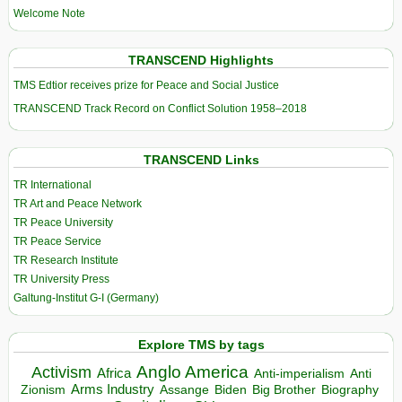
Welcome Note
TRANSCEND Highlights
TMS Edtior receives prize for Peace and Social Justice
TRANSCEND Track Record on Conflict Solution 1958–2018
TRANSCEND Links
TR International
TR Art and Peace Network
TR Peace University
TR Peace Service
TR Research Institute
TR University Press
Galtung-Institut G-I (Germany)
Explore TMS by tags
Anglo America
Activism
Africa
Anti-imperialism
Anti
Arms Industry
Biden
Big Brother
Zionism
Assange
Biography