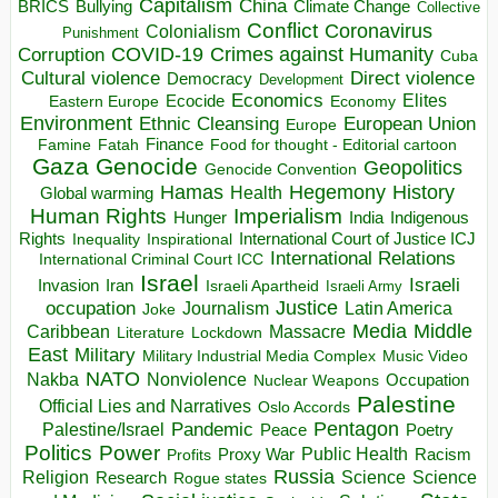
Capitalism
China
BRICS
Climate Change
Bullying
Collective
Conflict
Coronavirus
Colonialism
Punishment
COVID-19
Crimes against Humanity
Corruption
Cuba
Direct violence
Cultural violence
Democracy
Development
Economics
Elites
Ecocide
Economy
Eastern Europe
Environment
European Union
Ethnic Cleansing
Europe
Finance
Food for thought - Editorial cartoon
Famine
Fatah
Gaza
Genocide
Geopolitics
Genocide Convention
Hegemony
Hamas
History
Health
Global warming
Human Rights
Imperialism
Indigenous
Hunger
India
Rights
Inspirational
International Court of Justice ICJ
Inequality
International Relations
International Criminal Court ICC
Israel
Israeli
Invasion
Iran
Israeli Apartheid
Israeli Army
occupation
Justice
Journalism
Latin America
Joke
Media
Middle
Caribbean
Massacre
Lockdown
Literature
East
Military
Military Industrial Media Complex
Music Video
NATO
Nakba
Nonviolence
Occupation
Nuclear Weapons
Palestine
Official Lies and Narratives
Oslo Accords
Pentagon
Pandemic
Palestine/Israel
Peace
Poetry
Politics
Power
Public Health
Proxy War
Racism
Profits
Russia
Religion
Science
Science
Research
Rogue states