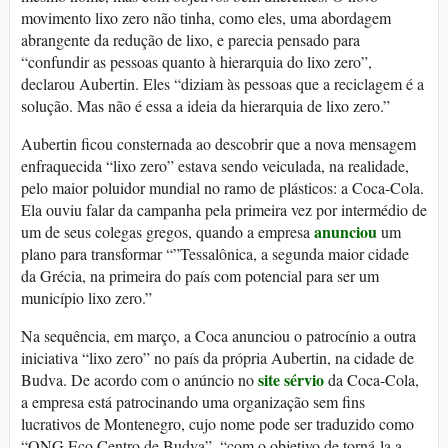
movimento lixo zero não tinha, como eles, uma abordagem
abrangente da redução de lixo, e parecia pensado para
“confundir as pessoas quanto à hierarquia do lixo zero”,
declarou Aubertin. Eles “diziam às pessoas que a reciclagem é a
solução. Mas não é essa a ideia da hierarquia de lixo zero.”
Aubertin ficou consternada ao descobrir que a nova mensagem
enfraquecida “lixo zero” estava sendo veiculada, na realidade,
pelo maior poluidor mundial no ramo de plásticos: a Coca-Cola.
Ela ouviu falar da campanha pela primeira vez por intermédio de
anunciou
um de seus colegas gregos, quando a empresa
um
plano para transformar “”Tessalônica, a segunda maior cidade
da Grécia, na primeira do país com potencial para ser um
município lixo zero.”
Na sequência, em março, a Coca anunciou o patrocínio a outra
iniciativa “lixo zero” no país da própria Aubertin, na cidade de
site sérvio
Budva. De acordo com o anúncio no
da Coca-Cola,
a empresa está patrocinando uma organização sem fins
lucrativos de Montenegro, cujo nome pode ser traduzido como
“ONG Eco Centro de Budva”, “com o objetivo de torná-la a