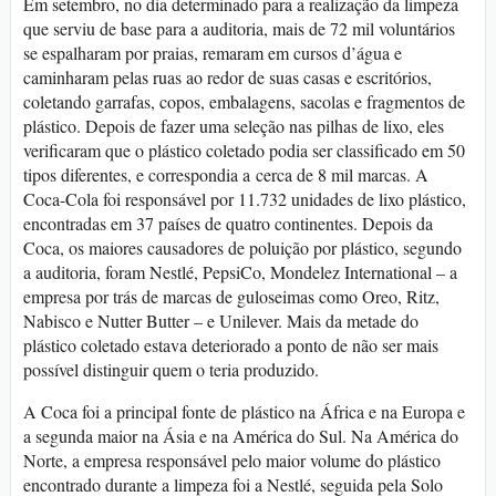
Em setembro, no dia determinado para a realização da limpeza
que serviu de base para a auditoria, mais de 72 mil voluntários
se espalharam por praias, remaram em cursos d’água e
caminharam pelas ruas ao redor de suas casas e escritórios,
coletando garrafas, copos, embalagens, sacolas e fragmentos de
plástico. Depois de fazer uma seleção nas pilhas de lixo, eles
verificaram que o plástico coletado podia ser classificado em 50
tipos diferentes, e correspondia a cerca de 8 mil marcas. A
Coca-Cola foi responsável por 11.732 unidades de lixo plástico,
encontradas em 37 países de quatro continentes. Depois da
Coca, os maiores causadores de poluição por plástico, segundo
a auditoria, foram Nestlé, PepsiCo, Mondelez International – a
empresa por trás de marcas de guloseimas como Oreo, Ritz,
Nabisco e Nutter Butter – e Unilever. Mais da metade do
plástico coletado estava deteriorado a ponto de não ser mais
possível distinguir quem o teria produzido.
A Coca foi a principal fonte de plástico na África e na Europa e
a segunda maior na Ásia e na América do Sul. Na América do
Norte, a empresa responsável pelo maior volume do plástico
encontrado durante a limpeza foi a Nestlé, seguida pela Solo