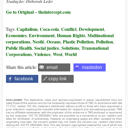
Tradução: Deborah Leão
Go to Original – theintercept.com
Capitalism
Coca-cola
Conflict
Development
Tags:
,
,
,
,
Economics
Environment
Human Rights
Multinational
,
,
,
corporations
Nestlé
Oceans
Plastic Pollution
Pollution
,
,
,
,
,
Public Health
Social justice
Solutions
Transnational
,
,
,
Corporations
Violence
West
World
,
,
,
Share this article:
email
mastodon
facebook
🔗 copy link
DISCLAIMER:
The statements, views and opinions expressed in pieces republished here are
solely those of the authors and do not necessarily represent those of TMS. In accordance with title
17 U.S.C. section 107, this material is distributed without profit to those who have expressed a
prior interest in receiving the included information for research and educational purposes. TMS
has no affiliation whatsoever with the originator of this article nor is TMS endorsed or sponsored
by the originator. “GO TO ORIGINAL” links are provided as a convenience to our readers and
allow for verification of authenticity. However, as originating pages are often updated by their
originating host sites, the versions posted may not match the versions our readers view when
clicking the “GO TO ORIGINAL” links. This site contains copyrighted material the use of which has