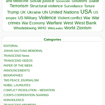
State
Social justice
Solutions
and Medicine
Sociocide
Terrorism
Structural violence
Torture
Surveillance
USA
United Nations
Trump
Ukraine
UK
UN
US
Violence
War
US Military
War
empire
Violent conflict
Warfare
West Bank
crimes
West
War Economy
World
Zionism
Whistleblowing
WHO
WikiLeaks
Categories
EDITORIAL
JOHAN GALTUNG MEMORIAL
TRANSCEND News
TRANSCEND VIDEOS
PAPER OF THE WEEK
ANNOUNCEMENTS
BIOGRAPHIES
TMS PEACE JOURNALISM
NOBEL LAUREATES
CONFLICT RESOLUTION – MEDIATION
COOPS-COOPERATION-SHARING
NONVIOLENCE
TRANSCEND MEMBERS