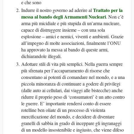
e che sono
Trattato per la
Indurre il nostro governo ad aderire al
messa al bando degli Armamenti Nucleari
. Non c’è
arma più micidiale e più stupida di un’arma nucleare,
capace di distruggere insieme – con una sola
esplosione – amici e nemici, viventi e ambienti. Grazie
all’impegno di molte associazioni, finalmente l’ONU
ha approvato la messa al bando di queste armi,
dichiarandole illegali.
Adottare stili di vita più semplici. Nella guerra sempre
più sfrenata per l’accaparramento di risorse che
consentano ai potenti di comandare nel mondo, e a una
piccola minoranza di continuare a godere di privilegi
(dalle auto ai cellulari, dai viaggi alle bistecche) anche
ridurre il proprio peso di ‘consumatori’ è un atto contro
le guerre. E’ importante rendersi conto di essere
rotelline ben oliate di un processo di violenta
mercificazione del mondo, e decidere di diventare
granelli di sabbia in grado di inceppare gli ingranaggi
di un modello insostenibile e ingiusto, che viene difeso