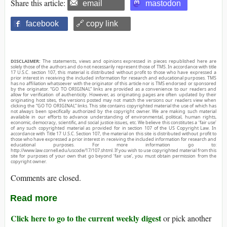
Share this article:
email
mastodon
facebook
🔗 copy link
DISCLAIMER:
The statements, views and opinions expressed in pieces republished here are
solely those of the authors and do not necessarily represent those of TMS. In accordance with title
17 U.S.C. section 107, this material is distributed without profit to those who have expressed a
prior interest in receiving the included information for research and educational purposes. TMS
has no affiliation whatsoever with the originator of this article nor is TMS endorsed or sponsored
by the originator. “GO TO ORIGINAL” links are provided as a convenience to our readers and
allow for verification of authenticity. However, as originating pages are often updated by their
originating host sites, the versions posted may not match the versions our readers view when
clicking the “GO TO ORIGINAL” links. This site contains copyrighted material the use of which has
not always been specifically authorized by the copyright owner. We are making such material
available in our efforts to advance understanding of environmental, political, human rights,
economic, democracy, scientific, and social justice issues, etc. We believe this constitutes a ‘fair use’
of any such copyrighted material as provided for in section 107 of the US Copyright Law. In
accordance with Title 17 U.S.C. Section 107, the material on this site is distributed without profit to
those who have expressed a prior interest in receiving the included information for research and
educational purposes. For more information go to:
http://www.law.cornell.edu/uscode/17/107.shtml. If you wish to use copyrighted material from this
site for purposes of your own that go beyond ‘fair use’, you must obtain permission from the
copyright owner.
Comments are closed.
Read more
Click here to go to the current weekly digest
or pick another