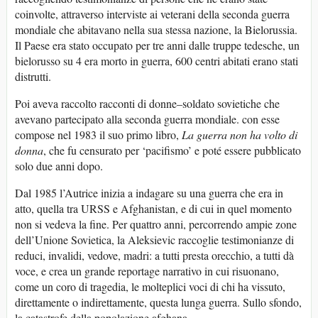
coinvolte, attraverso interviste ai veterani della seconda guerra
mondiale che abitavano nella sua stessa nazione, la Bielorussia.
Il Paese era stato occupato per tre anni dalle truppe tedesche, un
bielorusso su 4 era morto in guerra, 600 centri abitati erano stati
distrutti.
Poi aveva raccolto racconti di donne–soldato sovietiche che
avevano partecipato alla seconda guerra mondiale. con esse
compose nel 1983 il suo primo libro,
La guerra non ha volto di
donna
, che fu censurato per ‘pacifismo’ e poté essere pubblicato
solo due anni dopo.
Dal 1985 l’Autrice inizia a indagare su una guerra che era in
atto, quella tra URSS e Afghanistan, e di cui in quel momento
non si vedeva la fine. Per quattro anni, percorrendo ampie zone
dell’Unione Sovietica, la Aleksievic raccoglie testimonianze di
reduci, invalidi, vedove, madri: a tutti presta orecchio, a tutti dà
voce, e crea un grande reportage narrativo in cui risuonano,
come un coro di tragedia, le molteplici voci di chi ha vissuto,
direttamente o indirettamente, questa lunga guerra. Sullo sfondo,
la catastrofe della popolazione afghana.