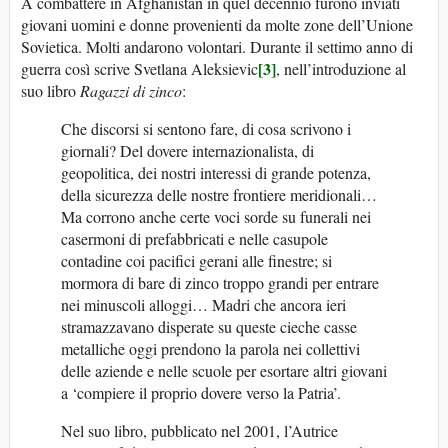
A combattere in Afghanistan in quel decennio furono inviati
giovani uomini e donne provenienti da molte zone dell’Unione
Sovietica. Molti andarono volontari. Durante il settimo anno di
[3]
guerra così scrive Svetlana Aleksievic
, nell’introduzione al
suo libro
Ragazzi di zinco
:
Che discorsi si sentono fare, di cosa scrivono i
giornali? Del dovere internazionalista, di
geopolitica, dei nostri interessi di grande potenza,
della sicurezza delle nostre frontiere meridionali…
Ma corrono anche certe voci sorde su funerali nei
casermoni di prefabbricati e nelle casupole
contadine coi pacifici gerani alle finestre; si
mormora di bare di zinco troppo grandi per entrare
nei minuscoli alloggi… Madri che ancora ieri
stramazzavano disperate su queste cieche casse
metalliche oggi prendono la parola nei collettivi
delle aziende e nelle scuole per esortare altri giovani
a ‘compiere il proprio dovere verso la Patria’.
Nel suo libro, pubblicato nel 2001, l’Autrice