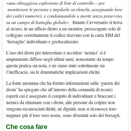
«
una oltraggiosa esplosione di liste di controllo – per
monitorare le persone e impilarle su elenchi, assegnando loro
dei codici numerici, e condannandole a morte senza preavviso,
su un campo di battaglia globale
». Intanto l’avversario si trova
al sicuro, in un ufficio dietro a un monitor, preoccupato solo di
collegare correttamente il codice ricevuto con la carta SIM del
‘bersaglio’ individuato e geolocalizzato.
L’uso dei droni per intercettare e uccidere ‘nemici’ si è
ampiamente diffuso negli ultimi anni, nonostante da tempo
questa pratica sia nota, e ne siano state sottolineate sia
l’inefficacia, sia le drammatiche implicazioni etiche.
La fonte anonima che ha fornito informazioni sulla ‘guerra dei
droni’ ha spiegato che all’interno della comunità di tecnici
esperti cui è assegnato il compito di individuare e braccare i
nemici da eliminare con i droni, alle persone da colpire non
vengono riconosciuti diritti, né dignità: non si riconosce loro
neppure più il loro vero nome, sono diventati solo dei bersagli.
Che cosa fare