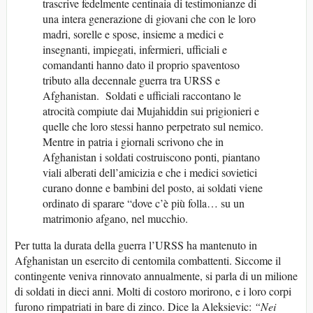
trascrive fedelmente centinaia di testimonianze di
una intera generazione di giovani che con le loro
madri, sorelle e spose, insieme a medici e
insegnanti, impiegati, infermieri, ufficiali e
comandanti hanno dato il proprio spaventoso
tributo alla decennale guerra tra URSS e
Afghanistan. Soldati e ufficiali raccontano le
atrocità compiute dai Mujahiddin sui prigionieri e
quelle che loro stessi hanno perpetrato sul nemico.
Mentre in patria i giornali scrivono che in
Afghanistan i soldati costruiscono ponti, piantano
viali alberati dell’amicizia e che i medici sovietici
curano donne e bambini del posto, ai soldati viene
ordinato di sparare “dove c’è più folla… su un
matrimonio afgano, nel mucchio.
Per tutta la durata della guerra l’URSS ha mantenuto in
Afghanistan un esercito di centomila combattenti. Siccome il
contingente veniva rinnovato annualmente, si parla di un milione
di soldati in dieci anni. Molti di costoro morirono, e i loro corpi
furono rimpatriati in bare di zinco. Dice la Aleksievic:
“Nei