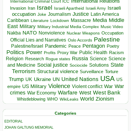
International Relations
International Criminal Court ICC
Israel
Israeli
Invasion
Iran
Israeli Apartheid
Israeli Army
occupation
Justice
Journalism
Latin America
Joke
Media
Middle
Caribbean
Massacre
Lockdown
Literature
East
Military
Military Industrial Media Complex
Music Video
NATO
Nakba
Nonviolence
Occupation
Nuclear Weapons
Palestine
Official Lies and Narratives
Oslo Accords
Pentagon
Pandemic
Palestine/Israel
Peace
Poetry
Politics
Power
Public Health
Proxy War
Racism
Profits
Russia
Religion
Science
Science
Research
Rogue states
State
Social justice
Solutions
and Medicine
Sociocide
Terrorism
Structural violence
Torture
Surveillance
USA
United Nations
Trump
Ukraine
UK
UN
US
Violence
War
US Military
War
empire
Violent conflict
Warfare
West Bank
crimes
West
War Economy
World
Zionism
Whistleblowing
WHO
WikiLeaks
Categories
EDITORIAL
JOHAN GALTUNG MEMORIAL