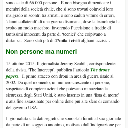
sono state di 66.000 persone. E non bisogna dimenticare i
membri della società civile, che si sono trovati coinvolti loro
malgrado in scontri tra armati, o sono caduti vittime di errori,
‘danni collaterali’ di una guerra disumana, dove la tecnologia ha
svolto un ruolo macabro, favorendo l’uccisione a freddo di
tantissimi innocenti da parte di ‘tecnici’ che colpivano a
47mila i civili
distanza. Sono stati più di
afghani uccisi…
Non persone ma numeri
15 ottobre 2015. Il giornalista Jeremy Scahill, corrispondente
della rivista ‘The Intercept’, pubblica l’articolo
The drone
papers
. Il primo attacco con droni in area di guerra risale al
2002. Da quel momento, un numero crescente di persone,
sospettate di compiere azioni che potevano minacciare la
sicurezza degli Stati Uniti, è stato inserito in una ‘lista di morte’
e alla fine assassinato per ordine delle più alte sfere di comando
del governo USA.
Il giornalista cita dati segreti che sono stati forniti al suo giornale
da parte di un soggetto anonimo, motivato dall’indignazione per