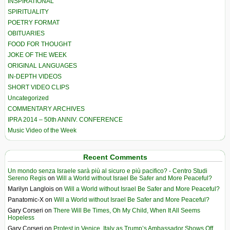
INSPIRATIONAL
SPIRITUALITY
POETRY FORMAT
OBITUARIES
FOOD FOR THOUGHT
JOKE OF THE WEEK
ORIGINAL LANGUAGES
IN-DEPTH VIDEOS
SHORT VIDEO CLIPS
Uncategorized
COMMENTARY ARCHIVES
IPRA 2014 – 50th ANNIV. CONFERENCE
Music Video of the Week
Recent Comments
Un mondo senza Israele sarà più al sicuro e più pacifico? - Centro Studi
Sereno Regis
on
Will a World without Israel Be Safer and More Peaceful?
Marilyn Langlois
on
Will a World without Israel Be Safer and More Peaceful?
Panatomic-X
on
Will a World without Israel Be Safer and More Peaceful?
Gary Corseri
on
There Will Be Times, Oh My Child, When It All Seems
Hopeless
Gary Corseri
on
Protest in Venice, Italy as Trump’s Ambassador Shows Off