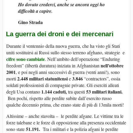
Ho dovuto crederci, anche se ancora oggi ho
difficoltà a capire.
Gino Strada
La guerra dei droni e dei mercenari
Durante il ventennio della nuova guerra, che ha visto gli Stati
uniti sostituirsi ai Russi sullo stesso terreno afghano, strategie e
cifre sono cambiate
. Nell’ambito dell’operazione “Enduring
nell’ottobre
freedom” (libertà duratura) iniziata in Afghanistan
2001
, e poi negli anni successivi di guerra (venti anni!), sono
2.448 militari statunitensi
3.846
morti
e
“contractors”, ossia
soldati professionisti di compagnie private. Gli eserciti alleati
1.144 caduti,
53 militari italiani.
degli Usa contano
tra questi
Ben pochi, rispetto alle perdite subite dall’esercito russo
qualche decennio prima, che erano state di più di 13mila morti!
Altissime – anche stavolta – le perdite afgane. Le vittime tra le
forze talebane e le forze di opposizione alla presenza occidentale
51.191.
sono state
Tra i militari e la polizia afgani le perdite