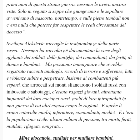
primi anni di questa strana guerra, nessuno le aveva ancora
viste. Solo in seguito si seppe che giungevano e le sepolture
avvenivano di nascosto, nottetempo, e sulle pietre tombali non
c’era nulla che potesse far sospettare le reali circostanze del
decesso
”.
Svetlana Aleksievic raccoglie le testimonianze della parte
russa. Nessuno ha raccolto né documentato la voce degli
afghani: dei soldati, delle famiglie, dei comandanti, dei feriti, di
donne e bambini. Ma possiamo immaginare che avrebbe
registrato racconti analoghi, ricordi di terrore e sofferenze, lutti
e violenze subite e perpetrate. Insieme ai combattenti più
esperti,
che arroccati sui monti sfiancarono i soldati russi con
imboscate e sabotaggi,
c’erano ragazzi giovani, altrettanto
impauriti dei loro coetanei russi, molti di loro intrappolati in
una guerra di cui altri conoscevano le ragioni. E anche lì
erano coinvolte madri, infermiere, comandanti, medici. E c’era
la popolazione civile: alcuni milioni di persone, tra morti, feriti,
mutilati, rifugiati, emigrati…
Mine giocattolo, studiate per mutilare bambini.