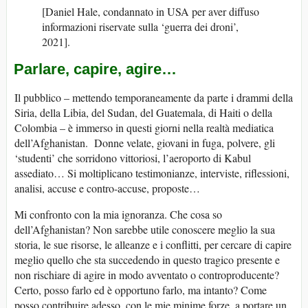
[Daniel Hale, condannato in USA per aver diffuso
informazioni riservate sulla ‘guerra dei droni’,
2021].
Parlare, capire, agire…
Il pubblico – mettendo temporaneamente da parte i drammi della
Siria, della Libia, del Sudan, del Guatemala, di Haiti o della
Colombia – è immerso in questi giorni nella realtà mediatica
dell’Afghanistan. Donne velate, giovani in fuga, polvere, gli
‘studenti’ che sorridono vittoriosi, l’aeroporto di Kabul
assediato… Si moltiplicano testimonianze, interviste, riflessioni,
analisi, accuse e contro-accuse, proposte…
Mi confronto con la mia ignoranza. Che cosa so
dell’Afghanistan? Non sarebbe utile conoscere meglio la sua
storia, le sue risorse, le alleanze e i conflitti, per cercare di capire
meglio quello che sta succedendo in questo tragico presente e
non rischiare di agire in modo avventato o controproducente?
Certo, posso farlo ed è opportuno farlo, ma intanto? Come
posso contribuire adesso, con le mie minime forze, a portare un