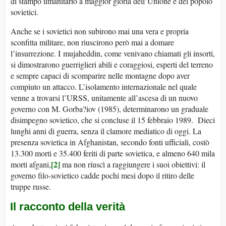
di stampo umanitario a maggior gloria dell’Unione e del popolo
sovietici.
Anche se i sovietici non subirono mai una vera e propria
sconfitta militare, non riuscirono però mai a domare
l’insurrezione. I mujaheddin, come venivano chiamati gli insorti,
si dimostrarono guerriglieri abili e coraggiosi, esperti del terreno
e sempre capaci di scomparire nelle montagne dopo aver
compiuto un attacco. L’isolamento internazionale nel quale
venne a trovarsi l’URSS, unitamente all’ascesa di un nuovo
governo con M. Gorba?iov (1985), determinarono un graduale
disimpegno sovietico, che si concluse il 15 febbraio 1989. Dieci
lunghi anni di guerra, senza il clamore mediatico di oggi. La
presenza sovietica in Afghanistan, secondo fonti ufficiali, costò
13.300 morti e 35.400 feriti di parte sovietica, e almeno 640 mila
[2]
morti afgani,
ma non riuscì a raggiungere i suoi obiettivi: il
governo filo-sovietico cadde pochi mesi dopo il ritiro delle
truppe russe.
Il racconto della verità