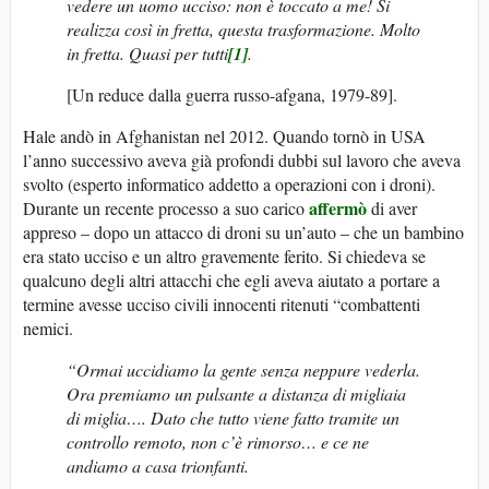
vedere un uomo ucciso: non è toccato a me! Si
realizza così in fretta, questa trasformazione. Molto
in fretta. Quasi per tutti
[1]
.
[Un reduce dalla guerra russo-afgana, 1979-89].
Hale andò in Afghanistan nel 2012. Quando tornò in USA
l’anno successivo aveva già profondi dubbi sul lavoro che aveva
svolto (esperto informatico addetto a operazioni con i droni).
affermò
Durante un recente processo a suo carico
di aver
appreso – dopo un attacco di droni su un’auto – che un bambino
era stato ucciso e un altro gravemente ferito. Si chiedeva se
qualcuno degli altri attacchi che egli aveva aiutato a portare a
termine avesse ucciso civili innocenti ritenuti “combattenti
nemici.
“Ormai uccidiamo la gente senza neppure vederla.
Ora premiamo un pulsante a distanza di migliaia
di miglia…. Dato che tutto viene fatto tramite un
controllo remoto, non c’è rimorso… e ce ne
andiamo a casa trionfanti.