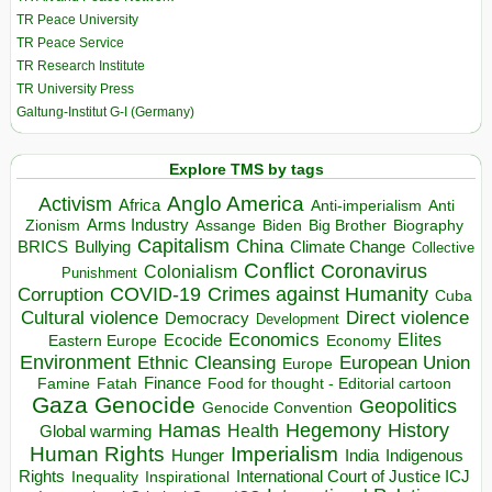
TR Peace University
TR Peace Service
TR Research Institute
TR University Press
Galtung-Institut G-I (Germany)
Explore TMS by tags
Anglo America
Activism
Africa
Anti-imperialism
Anti
Arms Industry
Biden
Big Brother
Zionism
Assange
Biography
Capitalism
China
BRICS
Climate Change
Bullying
Collective
Conflict
Coronavirus
Colonialism
Punishment
COVID-19
Crimes against Humanity
Corruption
Cuba
Direct violence
Cultural violence
Democracy
Development
Economics
Elites
Ecocide
Economy
Eastern Europe
Environment
European Union
Ethnic Cleansing
Europe
Finance
Food for thought - Editorial cartoon
Famine
Fatah
Gaza
Genocide
Geopolitics
Genocide Convention
Hegemony
Hamas
History
Health
Global warming
Human Rights
Imperialism
Indigenous
Hunger
India
Rights
Inspirational
International Court of Justice ICJ
Inequality