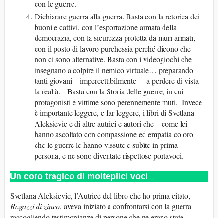
con le guerre.
Dichiarare guerra alla guerra. Basta con la retorica dei
buoni e cattivi, con l’esportazione armata della
democrazia, con la sicurezza protetta da muri armati,
con il posto di lavoro purchessia perché dicono che
non ci sono alternative. Basta con i videogiochi che
insegnano a colpire il nemico virtuale… preparando
tanti giovani – impercettibilmente – a perdere di vista
la realtà. Basta con la Storia delle guerre, in cui
protagonisti e vittime sono perennemente muti. Invece
è importante leggere, e far leggere, i libri di Svetlana
Aleksievic e di altre autrici e autori che – come lei –
hanno ascoltato con compassione ed empatia coloro
che le guerre le hanno vissute e subìte in prima
persona, e ne sono diventate rispettose portavoci.
Un coro tragico di molteplici voci
Svetlana Aleksievic, l’Autrice del libro che ho prima citato,
Ragazzi di zinco
, aveva iniziato a confrontarsi con la guerra
raccogliendo testimonianze di persone che ne erano state