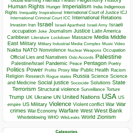
Health
Global warming
Human Rights
Imperialism
Indigenous
Hunger
India
Rights
Inspirational
International Court of Justice ICJ
Inequality
International Relations
International Criminal Court ICC
Israel
Israeli
Invasion
Iran
Israeli Apartheid
Israeli Army
occupation
Justice
Journalism
Latin America
Joke
Media
Middle
Caribbean
Massacre
Lockdown
Literature
East
Military
Military Industrial Media Complex
Music Video
NATO
Nakba
Nonviolence
Occupation
Nuclear Weapons
Palestine
Official Lies and Narratives
Oslo Accords
Pentagon
Pandemic
Palestine/Israel
Peace
Poetry
Politics
Power
Public Health
Proxy War
Racism
Profits
Russia
Religion
Science
Science
Research
Rogue states
State
Social justice
Solutions
and Medicine
Sociocide
Terrorism
Structural violence
Torture
Surveillance
USA
United Nations
Trump
Ukraine
UK
UN
US
Violence
War
US Military
War
empire
Violent conflict
Warfare
West Bank
crimes
West
War Economy
World
Zionism
Whistleblowing
WHO
WikiLeaks
Categories