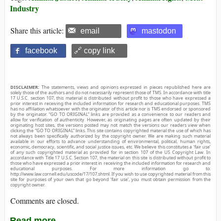
Industry
Share this article:
email
mastodon
facebook
🔗 copy link
DISCLAIMER:
The statements, views and opinions expressed in pieces republished here are
solely those of the authors and do not necessarily represent those of TMS. In accordance with title
17 U.S.C. section 107, this material is distributed without profit to those who have expressed a
prior interest in receiving the included information for research and educational purposes. TMS
has no affiliation whatsoever with the originator of this article nor is TMS endorsed or sponsored
by the originator. “GO TO ORIGINAL” links are provided as a convenience to our readers and
allow for verification of authenticity. However, as originating pages are often updated by their
originating host sites, the versions posted may not match the versions our readers view when
clicking the “GO TO ORIGINAL” links. This site contains copyrighted material the use of which has
not always been specifically authorized by the copyright owner. We are making such material
available in our efforts to advance understanding of environmental, political, human rights,
economic, democracy, scientific, and social justice issues, etc. We believe this constitutes a ‘fair use’
of any such copyrighted material as provided for in section 107 of the US Copyright Law. In
accordance with Title 17 U.S.C. Section 107, the material on this site is distributed without profit to
those who have expressed a prior interest in receiving the included information for research and
educational purposes. For more information go to:
http://www.law.cornell.edu/uscode/17/107.shtml. If you wish to use copyrighted material from this
site for purposes of your own that go beyond ‘fair use’, you must obtain permission from the
copyright owner.
Comments are closed.
Read more