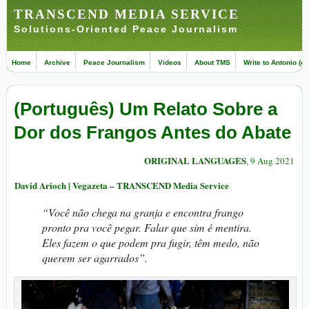
TRANSCEND MEDIA SERVICE
Solutions-Oriented Peace Journalism
Home
Archive
Peace Journalism
Videos
About TMS
Write to Antonio (ed
(Português) Um Relato Sobre a
Dor dos Frangos Antes do Abate
ORIGINAL LANGUAGES
, 9 Aug 2021
David Arioch | Vegazeta – TRANSCEND Media Service
“Você não chega na granja e encontra frango
pronto pra você pegar. Falar que sim é mentira.
Eles fazem o que podem pra fugir, têm medo, não
querem ser agarrados”.