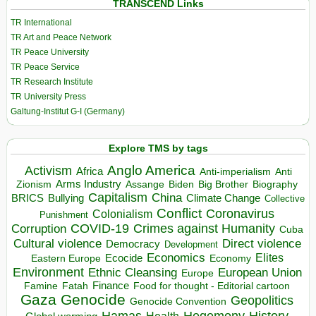
TRANSCEND Links
TR International
TR Art and Peace Network
TR Peace University
TR Peace Service
TR Research Institute
TR University Press
Galtung-Institut G-I (Germany)
Explore TMS by tags
Anglo America
Activism
Africa
Anti-imperialism
Anti
Arms Industry
Biden
Big Brother
Zionism
Assange
Biography
Capitalism
China
BRICS
Climate Change
Bullying
Collective
Conflict
Coronavirus
Colonialism
Punishment
COVID-19
Crimes against Humanity
Corruption
Cuba
Direct violence
Cultural violence
Democracy
Development
Economics
Elites
Ecocide
Economy
Eastern Europe
Environment
European Union
Ethnic Cleansing
Europe
Finance
Food for thought - Editorial cartoon
Famine
Fatah
Gaza
Genocide
Geopolitics
Genocide Convention
Hegemony
Hamas
History