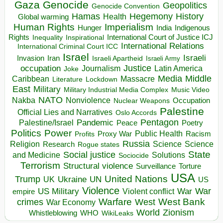
Gaza
Genocide
Geopolitics
Genocide Convention
Hegemony
Hamas
History
Health
Global warming
Human Rights
Imperialism
Indigenous
Hunger
India
Rights
Inspirational
International Court of Justice ICJ
Inequality
International Relations
International Criminal Court ICC
Israel
Israeli
Invasion
Iran
Israeli Apartheid
Israeli Army
occupation
Justice
Journalism
Latin America
Joke
Media
Middle
Caribbean
Massacre
Lockdown
Literature
East
Military
Military Industrial Media Complex
Music Video
NATO
Nakba
Nonviolence
Occupation
Nuclear Weapons
Palestine
Official Lies and Narratives
Oslo Accords
Pentagon
Pandemic
Palestine/Israel
Peace
Poetry
Politics
Power
Public Health
Proxy War
Racism
Profits
Russia
Religion
Science
Science
Research
Rogue states
State
Social justice
Solutions
and Medicine
Sociocide
Terrorism
Structural violence
Torture
Surveillance
USA
United Nations
Trump
Ukraine
UK
UN
US
Violence
War
US Military
War
empire
Violent conflict
Warfare
West Bank
crimes
West
War Economy
World
Zionism
Whistleblowing
WHO
WikiLeaks