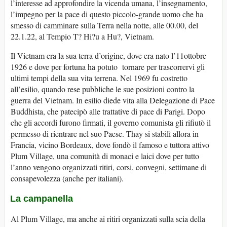
l’interesse ad approfondire la vicenda umana, l’insegnamento,
l’impegno per la pace di questo piccolo-grande uomo che ha
smesso di camminare sulla Terra nella notte, alle 00.00, del
22.1.22, al Tempio T? Hi?u a Hu?, Vietnam.
Il Vietnam era la sua terra d’origine, dove era nato l’11ottobre
1926 e dove per fortuna ha potuto tornare per trascorrervi gli
ultimi tempi della sua vita terrena. Nel 1969 fu costretto
all’esilio, quando rese pubbliche le sue posizioni contro la
guerra del Vietnam. In esilio diede vita alla Delegazione di Pace
Buddhista, che patecipò alle trattative di pace di Parigi. Dopo
che gli accordi furono firmati, il governo comunista gli rifiutò il
permesso di rientrare nel suo Paese. Thay si stabilì allora in
Francia, vicino Bordeaux, dove fondò il famoso e tuttora attivo
Plum Village, una comunità di monaci e laici dove per tutto
l’anno vengono organizzati ritiri, corsi, convegni, settimane di
consapevolezza (anche per italiani).
La campanella
Al Plum Village, ma anche ai ritiri organizzati sulla scia della