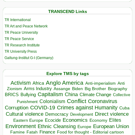
TRANSCEND Links
TR International
TR Art and Peace Network
TR Peace University
TR Peace Service
TR Research Institute
TR University Press
Galtung-Institut G-I (Germany)
Explore TMS by tags
Anglo America
Activism
Africa
Anti-imperialism
Anti
Arms Industry
Biden
Big Brother
Zionism
Assange
Biography
Capitalism
China
BRICS
Climate Change
Bullying
Collective
Conflict
Coronavirus
Colonialism
Punishment
COVID-19
Crimes against Humanity
Corruption
Cuba
Direct violence
Cultural violence
Democracy
Development
Economics
Elites
Ecocide
Economy
Eastern Europe
Environment
European Union
Ethnic Cleansing
Europe
Finance
Food for thought - Editorial cartoon
Famine
Fatah