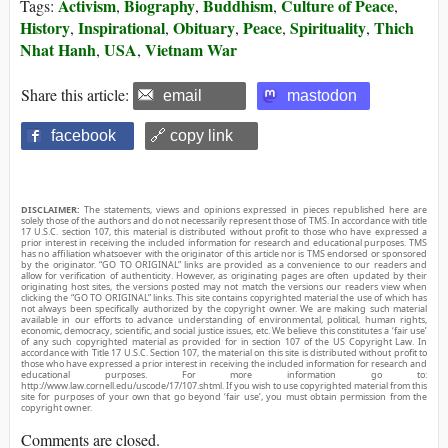
Activism
Biography
Buddhism
Culture of Peace
Tags:
,
,
,
,
History
Inspirational
Obituary
Peace
Spirituality
Thich
,
,
,
,
,
Nhat Hanh
USA
Vietnam War
,
,
Share this article:
email
mastodon
facebook
🔗 copy link
DISCLAIMER:
The statements, views and opinions expressed in pieces republished here are
solely those of the authors and do not necessarily represent those of TMS. In accordance with title
17 U.S.C. section 107, this material is distributed without profit to those who have expressed a
prior interest in receiving the included information for research and educational purposes. TMS
has no affiliation whatsoever with the originator of this article nor is TMS endorsed or sponsored
by the originator. “GO TO ORIGINAL” links are provided as a convenience to our readers and
allow for verification of authenticity. However, as originating pages are often updated by their
originating host sites, the versions posted may not match the versions our readers view when
clicking the “GO TO ORIGINAL” links. This site contains copyrighted material the use of which has
not always been specifically authorized by the copyright owner. We are making such material
available in our efforts to advance understanding of environmental, political, human rights,
economic, democracy, scientific, and social justice issues, etc. We believe this constitutes a ‘fair use’
of any such copyrighted material as provided for in section 107 of the US Copyright Law. In
accordance with Title 17 U.S.C. Section 107, the material on this site is distributed without profit to
those who have expressed a prior interest in receiving the included information for research and
educational purposes. For more information go to:
http://www.law.cornell.edu/uscode/17/107.shtml. If you wish to use copyrighted material from this
site for purposes of your own that go beyond ‘fair use’, you must obtain permission from the
copyright owner.
Comments are closed.