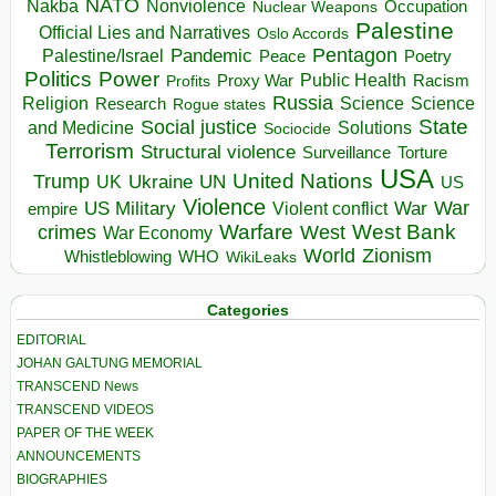
NATO
Nakba
Nonviolence
Occupation
Nuclear Weapons
Palestine
Official Lies and Narratives
Oslo Accords
Pentagon
Pandemic
Palestine/Israel
Peace
Poetry
Politics
Power
Public Health
Proxy War
Racism
Profits
Russia
Religion
Science
Science
Research
Rogue states
State
Social justice
Solutions
and Medicine
Sociocide
Terrorism
Structural violence
Torture
Surveillance
USA
United Nations
Trump
Ukraine
UK
UN
US
Violence
War
US Military
War
empire
Violent conflict
Warfare
West Bank
crimes
West
War Economy
World
Zionism
Whistleblowing
WHO
WikiLeaks
Categories
EDITORIAL
JOHAN GALTUNG MEMORIAL
TRANSCEND News
TRANSCEND VIDEOS
PAPER OF THE WEEK
ANNOUNCEMENTS
BIOGRAPHIES