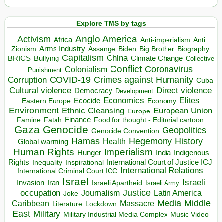
Explore TMS by tags
Anglo America
Activism
Africa
Anti-imperialism
Anti
Arms Industry
Biden
Big Brother
Zionism
Assange
Biography
Capitalism
China
BRICS
Climate Change
Bullying
Collective
Conflict
Coronavirus
Colonialism
Punishment
COVID-19
Crimes against Humanity
Corruption
Cuba
Direct violence
Cultural violence
Democracy
Development
Economics
Elites
Ecocide
Economy
Eastern Europe
Environment
European Union
Ethnic Cleansing
Europe
Finance
Food for thought - Editorial cartoon
Famine
Fatah
Gaza
Genocide
Geopolitics
Genocide Convention
Hegemony
Hamas
History
Health
Global warming
Human Rights
Imperialism
Indigenous
Hunger
India
Rights
Inspirational
International Court of Justice ICJ
Inequality
International Relations
International Criminal Court ICC
Israel
Israeli
Invasion
Iran
Israeli Apartheid
Israeli Army
occupation
Justice
Journalism
Latin America
Joke
Media
Middle
Caribbean
Massacre
Lockdown
Literature
East
Military
Military Industrial Media Complex
Music Video