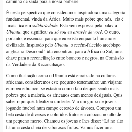
caminho de saída para a nossa barbárie.
É nesta perspectiva que consideramos inspiradora uma categoria
fundamental, vinda da África. Muito mais pobre que nós, ela é
mais rica em
solidariedad
e. Esta vem expressa pela palavra
Ubuntu
, que significa
: eu só sou eu através de você
. O outro,
portanto, é essencial para que eu exista enquanto humano e
civilizado. Inspirado pelo
Ubuntu
, o recém-falecido arcebispo
anglicano Desmond Tutu encontrou, para a África do Sul, uma
chave para a reconciliação entre brancos e negros, na Comissão
da Verdade e da Reconciliação.
Como ilustração como o Ubuntu está enraizado na culturas
africanas, consideremos este pequeno testemunho: um viajante
europeu e branco se extasiou com o fato de que, sendo mais
pobres que a maioria, os africanos eram menos desiguais. Quis
saber o porquê. Idealizou um teste. Viu um grupo de jovens
jogando futebol num campo cercado de árvores. Comprou um
bela cesta de diversos e coloridos frutos e a colocou no alto de
um pequeno morro. Chamou os jovens e lhes disse: “Lá no alto
há uma cesta cheia de saborosos frutos. Vamos fazer uma