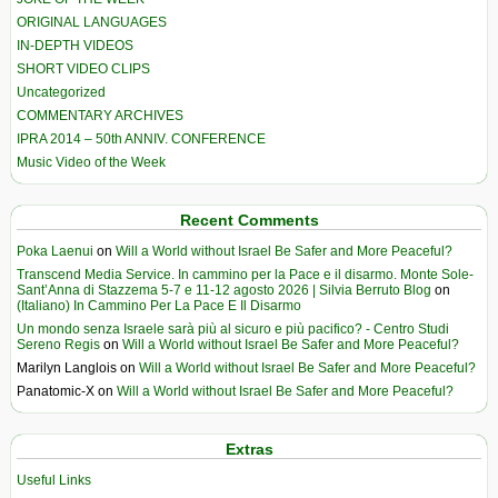
ORIGINAL LANGUAGES
IN-DEPTH VIDEOS
SHORT VIDEO CLIPS
Uncategorized
COMMENTARY ARCHIVES
IPRA 2014 – 50th ANNIV. CONFERENCE
Music Video of the Week
Recent Comments
Poka Laenui
on
Will a World without Israel Be Safer and More Peaceful?
Transcend Media Service. In cammino per la Pace e il disarmo. Monte Sole-
Sant’Anna di Stazzema 5-7 e 11-12 agosto 2026 | Silvia Berruto Blog
on
(Italiano) In Cammino Per La Pace E Il Disarmo
Un mondo senza Israele sarà più al sicuro e più pacifico? - Centro Studi
Sereno Regis
on
Will a World without Israel Be Safer and More Peaceful?
Marilyn Langlois
on
Will a World without Israel Be Safer and More Peaceful?
Panatomic-X
on
Will a World without Israel Be Safer and More Peaceful?
Extras
Useful Links