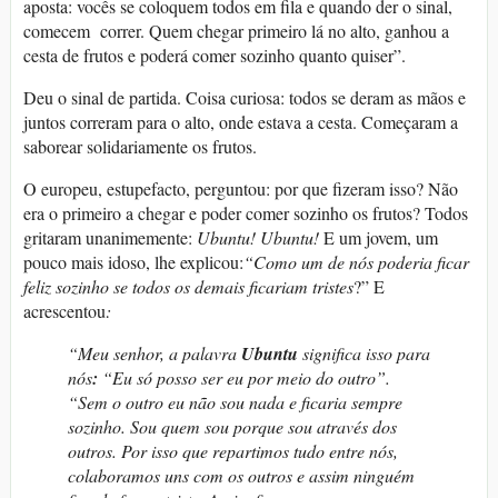
aposta: vocês se coloquem todos em fila e quando der o sinal,
comecem correr. Quem chegar primeiro lá no alto, ganhou a
cesta de frutos e poderá comer sozinho quanto quiser”.
Deu o sinal de partida. Coisa curiosa: todos se deram as mãos e
juntos correram para o alto, onde estava a cesta. Começaram a
saborear solidariamente os frutos.
O europeu, estupefacto, perguntou: por que fizeram isso? Não
era o primeiro a chegar e poder comer sozinho os frutos? Todos
gritaram unanimemente:
Ubuntu! Ubuntu!
E um jovem, um
pouco mais idoso, lhe explicou:
“Como um de nós poderia ficar
feliz sozinho se todos os demais ficariam tristes
?” E
acrescentou
:
“Meu senhor, a palavra
Ubuntu
significa isso para
nós
:
“Eu só posso ser eu por meio do outro”.
“Sem o outro eu não sou nada e ficaria sempre
sozinho. Sou quem sou porque sou através dos
outros. Por isso que repartimos tudo entre nós,
colaboramos uns com os outros e assim ninguém