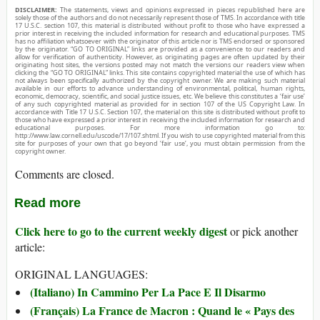
DISCLAIMER:
The statements, views and opinions expressed in pieces republished here are
solely those of the authors and do not necessarily represent those of TMS. In accordance with title
17 U.S.C. section 107, this material is distributed without profit to those who have expressed a
prior interest in receiving the included information for research and educational purposes. TMS
has no affiliation whatsoever with the originator of this article nor is TMS endorsed or sponsored
by the originator. “GO TO ORIGINAL” links are provided as a convenience to our readers and
allow for verification of authenticity. However, as originating pages are often updated by their
originating host sites, the versions posted may not match the versions our readers view when
clicking the “GO TO ORIGINAL” links. This site contains copyrighted material the use of which has
not always been specifically authorized by the copyright owner. We are making such material
available in our efforts to advance understanding of environmental, political, human rights,
economic, democracy, scientific, and social justice issues, etc. We believe this constitutes a ‘fair use’
of any such copyrighted material as provided for in section 107 of the US Copyright Law. In
accordance with Title 17 U.S.C. Section 107, the material on this site is distributed without profit to
those who have expressed a prior interest in receiving the included information for research and
educational purposes. For more information go to:
http://www.law.cornell.edu/uscode/17/107.shtml. If you wish to use copyrighted material from this
site for purposes of your own that go beyond ‘fair use’, you must obtain permission from the
copyright owner.
Comments are closed.
Read more
Click here to go to the current weekly digest
or pick another
article:
ORIGINAL LANGUAGES:
(Italiano) In Cammino Per La Pace E Il Disarmo
(Français) La France de Macron : Quand le « Pays des