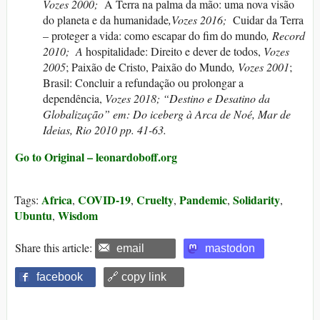
Vozes 2000;
A Terra na palma da mão: uma nova visão
do planeta e da humanidade
,Vozes 2016;
Cuidar da Terra
– proteger a vida: como escapar do fim do mundo
, Record
2010;
A
hospitalidade: Direito e dever de todos,
Vozes
2005
; Paixão de Cristo, Paixão do Mundo
, Vozes 2001
;
Brasil: Concluir a refundação ou prolongar a
dependência,
Vozes 2018;
“Destino e Desatino da
Globalização” em
: Do iceberg à Arca de Noé,
Mar de
Ideias, Rio 2010 pp. 41-63.
Go to Original – leonardoboff.org
Africa
COVID-19
Cruelty
Pandemic
Solidarity
Tags:
,
,
,
,
,
Ubuntu
Wisdom
,
Share this article:
email
mastodon
facebook
🔗 copy link