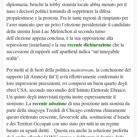
diplomazia, benché la lobby sionista locale abbia menato per il
naso i decisori politici tentando di sopprimere la difesa
propalestinese e la protesta. Fra le tante ragioni di rimpianto per
l’aver mancato (per un pelo) l’elezione presidenziale il candidato
della sinistra Jean-Luc Mélenchon al secondo turno
dell’elezione appena conclusa, è la sua opposizione alla
recente dichiarazione
repressione [israeliana] e la sua
che la
successione di rapporti sull’apartheid indica “un’innegabile
realtà”.
Per molti al di fuori della politica
mainstream
, la conclusione del
rapporto [di Amnesty Int’l] avrà effettivamente confermato le
loro impressioni preesistenti, ivi compresi un buon quarto degli
ebrei USA, secondo uno studio dell’Istituto Elettorale Ebraico.
Un quinto degli intervistati rigetta inotre espressamente il
recente adozion
sionismo. La
e di una posizione anti-sionista da
parte della sinagoga Tzedek di Chicago conferma chiaramente
questo elettorato crescente, favorevole alla. sostituzione d’Israele
e dei Territori Occupati con uno stato per tutti in un regime
basato su uguali diritti. Questa era anche la soluzione preferita
da Londra allorché l’ONU giunse a deliberare il destino della