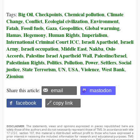
Big Oil
Checkpoints
Chemical pollution
Climate
Tags:
,
,
,
Change
Conflict
Ecologial civilization
Environment
,
,
,
,
Fatah
Fossil fuels
Gaza
Geopolitics
Global warming
,
,
,
,
,
Hamas
Hegemony
Human Rights
Imperialism
,
,
,
,
International Criminal Court ICC
Israeli Apartheid
Israeli
,
,
Army
Israeli occupation
Middle East
Nakba
Oslo
,
,
,
,
Accords
Palestine Israel Apartheid Wall
Palestine/Israel
,
,
,
Palestinian Rights
Politics
Pollution
Power
Settlers
Social
,
,
,
,
,
justice
State Terrorism
UN
USA
Violence
West Bank
,
,
,
,
,
,
Zionism
Share this article:
email
mastodon
facebook
🔗 copy link
DISCLAIMER:
The statements, views and opinions expressed in pieces republished here are
solely those of the authors and do not necessarily represent those of TMS. In accordance with title
17 U.S.C. section 107, this material is distributed without profit to those who have expressed a
prior interest in receiving the included information for research and educational purposes. TMS
has no affiliation whatsoever with the originator of this article nor is TMS endorsed or sponsored