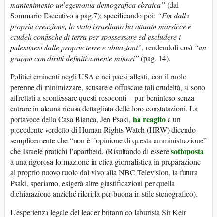
mantenimento un’egemonia demografica ebraica”
(dal
Sommario Esecutivo a pag.7); specificando poi:
“Fin dalla
propria creazione, lo stato israeliano ha attuato massicce e
crudeli confische di terra per spossessare ed escludere i
palestinesi dalle proprie terre e abitazioni”
, rendendoli così
“un
gruppo con diritti definitivamente minori”
(pag. 14).
Politici eminenti negli USA e nei paesi alleati, con il ruolo
perenne di minimizzare, scusare e offuscare tali crudeltà, si sono
affrettati a sconfessare questi resoconti – pur beninteso senza
entrare in alcuna ricusa dettagliata delle loro constatazioni. La
ha reagito
portavoce della Casa Bianca, Jen Psaki,
a un
precedente verdetto di Human Rights Watch (HRW) dicendo
semplicemente che “non è l’opinione di questa amministrazione”
sottoposta
che Israele pratichi l’apartheid. (Risultando di essere
a una rigorosa formazione in etica giornalistica in preparazione
al proprio nuovo ruolo dal vivo alla NBC Television, la futura
Psaki, speriamo, esigerà altre giustificazioni per quella
dichiarazione anziché riferirla per buona in stile stenografico).
L’esperienza legale del leader britannico laburista Sir Keir