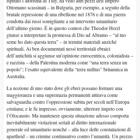
ispirato l’aforisma di Tilly, ha visto altri pezzi dell’Impero
Ottomano scassinati – in Bulgaria, per esempio, a seguito della
brutale repressione di una ribellione nel 1876 e di una guerra
condotta dai russi somigliante a un intervento umanitario
dell’ultimo giorno. È in questo contest che Theodor Herzl
giunse a interpretare la promessa di Dio ad Abramo – “al tuo
seme ho dato questa terra” – in termini materiali anziché
spirituali. Ai ben documentati nessi territoriali ebraici
dell’antichità si aggiunse un’opinione eurocentrica, colonialista –
e razzista – della Palestina moderna come “una terra senza un
popolo”; l’esatto equivalente della “terra nullius” britannica in
Australia.
La nozione di uno stato dove gli ebrei possano formare una
maggioranza e una supremazia permanenti attirava come
salvaguardia contro l’oppressione subita per secoli nell’Europa
cristiana; e le fu impresso, ovviamente, ulteriore impeto con
l’Olocausto. Ma mantenere questa situazione adesso comporta
inevitabilmente violazioni seriali al diritto internazionale
generale ed umanitario nonché – alla luce delle constatazioni di
apartheid – un crimine continuativo contro l’umanità. Un prezzo