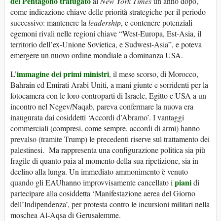
del Pentagono trafugato
al
New York Times
un anno dopo,
come indicazione chiave delle priorità strategiche per il periodo
successivo: mantenere la
leadership
, e contenere potenziali
egemoni rivali nelle regioni chiave “West-Europa, Est-Asia, il
territorio dell’ex-Unione Sovietica, e Sudwest-Asia”, e poteva
emergere un nuovo ordine mondiale a dominanza USA.
immagine dei primi ministri
L’
, il mese scorso, di Morocco,
Bahrain ed Emirati Arabi Uniti, a mani giunte e sorridenti per la
fotocamera con le loro controparti di Israele, Egitto e USA a un
incontro nel Negev/Naqab, pareva confermare la nuova era
inaugurata dai cosiddetti ‘Accordi d’Abramo’. I vantaggi
commerciali (compresi, come sempre, accordi di armi) hanno
prevalso (tramite Trump) le precedenti riserve sul trattamento dei
palestinesi. Ma rappresenta una configurazione politica sia più
fragile di quanto paia al momento della sua ripetizione, sia in
declino alla lunga. Un immediato ammonimento è venuto
piani
quando gli EAUhanno improvvisamente cancellato i
di
partecipare alla cosiddetta ‘Manifestazione aerea del Giorno
dell’Indipendenza’, per protesta contro le incursioni militari nella
moschea Al-Aqsa di Gerusalemme.