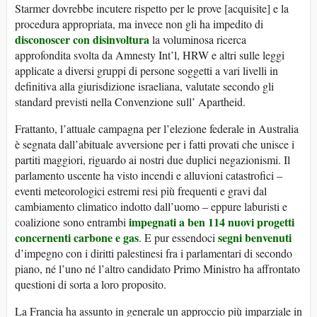
Starmer dovrebbe incutere rispetto per le prove [acquisite] e la
procedura appropriata, ma invece non gli ha impedito di
disconoscer con disinvoltura
la voluminosa ricerca
approfondita svolta da Amnesty Int’l, HRW e altri sulle leggi
applicate a diversi gruppi di persone soggetti a vari livelli in
definitiva alla giurisdizione israeliana, valutate secondo gli
standard previsti nella Convenzione sull’ Apartheid.
Frattanto, l’attuale campagna per l’elezione federale in Australia
è segnata dall’abituale avversione per i fatti provati che unisce i
partiti maggiori, riguardo ai nostri due duplici negazionismi. Il
parlamento uscente ha visto incendi e alluvioni catastrofici –
eventi meteorologici estremi resi più frequenti e gravi dal
cambiamento climatico indotto dall’uomo – eppure laburisti e
impegnati a ben 114 nuovi progetti
coalizione sono entrambi
concernenti carbone e gas
segni benvenuti
. E pur essendoci
d’impegno con i diritti palestinesi fra i parlamentari di secondo
piano, né l’uno né l’altro candidato Primo Ministro ha affrontato
questioni di sorta a loro proposito.
La Francia ha assunto in generale un approccio più imparziale in