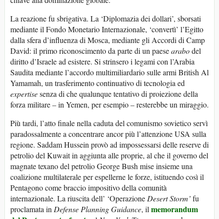
La reazione fu sbrigativa. La ‘Diplomazia dei dollari’, sborsati
mediante il Fondo Monetario Internazionale, ‘convertì’ l’Egitto
dalla sfera d’influenza di Mosca, mediante gli Accordi di Camp
David: il primo riconoscimento da parte di un paese
arabo
del
diritto d’Israele ad esistere. Si strinsero i legami con l’Arabia
Saudita mediante l’accordo multimiliardario sulle armi British Al
Yamamah, un trasferimento continuativo di tecnologia ed
expertise
senza di che qualunque tentativo di proiezione della
forza militare – in Yemen, per esempio – resterebbe un miraggio.
Più tardi, l’atto finale nella caduta del comunismo sovietico servì
paradossalmente a concentrare ancor più l’attenzione USA sulla
regione. Saddam Hussein provò ad impossessarsi delle reserve di
petrolio del Kuwait in aggiunta alle proprie, al che il governo del
magnate texano del petrolio George Bush mise insieme una
coalizione multilaterale per espellerne le forze, istituendo così il
Pentagono come braccio impositivo della comunità
internazionale. La riuscita dell’ ‘Operazione
Desert Storm’
fu
memorandum
proclamata in
Defense Planning Guidance
, il