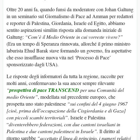
Oltre 20 anni fa, quando funsi da moderatore con Johan Galtung
in un seminario sul Giornalismo di Pace ad Amman per redattori
e reporter di Palestina, Giordania, Israele ed Egitto, abbiamo
sentito aspirazioni similiin risposta alla domanda iniziale di
Galtung:
“Com’è il Medio Oriente in cui vorreste vivere?”
(Era un tempo di Speranza rinnovata, allorché il primo ministro
laburista Ehud Barak stave formando un governo, fra aspettative
che esso insufflasse nuova vita nel ‘Processo di Pace’
sponsorizzato dagli USA).
Le risposte degli informatori da tutta la regione, raccolte per
molti anni, confermavano la sua ancor sempre rilevante
“
prospettiva di pace TRANSCEND
per una Comunità del
medio Oriente”
, modellata sul precedente europeo, che
prospetta uno stato palestinese
“sui confini del 4 giugno 1967
[cioè, prima dell’occupazione della Cisgiordania e di Gaza]
con piccoli scambi territoriali”
. Israele e Palestina
“
diventerebbero federazioni, con due cantoni israeliani in
Palestina e due cantoni palestinesi in Israele”.
Il diritto al
ritorno sarebbe
“accettato il linea di principio, i numeri relativi