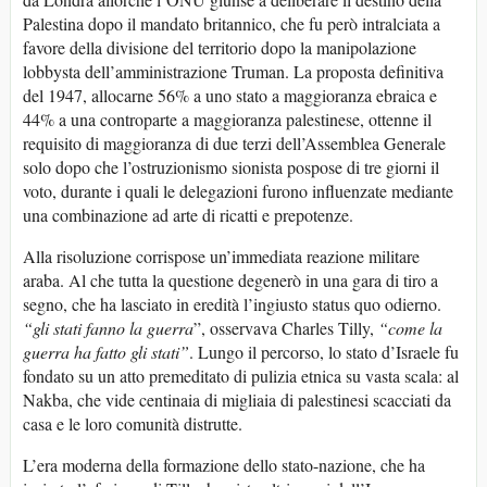
Palestina dopo il mandato britannico, che fu però intralciata a
favore della divisione del territorio dopo la manipolazione
lobbysta dell’amministrazione Truman. La proposta definitiva
del 1947, allocarne 56% a uno stato a maggioranza ebraica e
44% a una controparte a maggioranza palestinese, ottenne il
requisito di maggioranza di due terzi dell’Assemblea Generale
solo dopo che l’ostruzionismo sionista pospose di tre giorni il
voto, durante i quali le delegazioni furono influenzate mediante
una combinazione ad arte di ricatti e prepotenze.
Alla risoluzione corrispose un’immediata reazione militare
araba. Al che tutta la questione degenerò in una gara di tiro a
segno, che ha lasciato in eredità l’ingiusto status quo odierno.
“gli stati fanno la guerra
”, osservava Charles Tilly,
“come la
guerra ha fatto gli stati”
. Lungo il percorso, lo stato d’Israele fu
fondato su un atto premeditato di pulizia etnica su vasta scala: al
Nakba, che vide centinaia di migliaia di palestinesi scacciati da
casa e le loro comunità distrutte.
L’era moderna della formazione dello stato-nazione, che ha