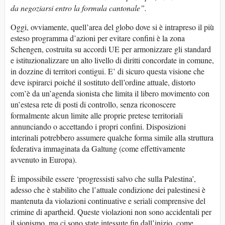
da negoziarsi entro la formula cantonale”.
Oggi, ovviamente, quell’area del globo dove si è intrapreso il più
esteso programma d’azioni per evitare confini è la zona
Schengen, costruita su accordi UE per armonizzare gli standard
e istituzionalizzare un alto livello di diritti concordate in comune,
in dozzine di territori contigui. E’ di sicuro questa visione che
deve ispirarci poiché il sostituto dell’ordine attuale, distorto
com’è da un’agenda sionista che limita il libero movimento con
un’estesa rete di posti di controllo, senza riconoscere
formalmente alcun limite alle proprie pretese territoriali
annunciando o accettando i propri confini. Disposizioni
interinali potrebbero assumere qualche forma simile alla struttura
federativa immaginata da Galtung (come effettivamente
avvenuto in Europa).
È impossibile essere ‘progressisti salvo che sulla Palestina’,
adesso che è stabilito che l’attuale condizione dei palestinesi è
mantenuta da violazioni continuative e seriali comprensive del
crimine di apartheid. Queste violazioni non sono accidentali per
il sionismo, ma ci sono state intessute fin dall’inizio, come