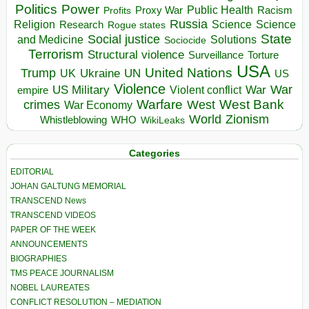
Politics
Power
Public Health
Proxy War
Racism
Profits
Russia
Religion
Science
Science
Research
Rogue states
State
Social justice
Solutions
and Medicine
Sociocide
Terrorism
Structural violence
Torture
Surveillance
USA
United Nations
Trump
Ukraine
UK
UN
US
Violence
War
US Military
War
empire
Violent conflict
Warfare
West Bank
crimes
West
War Economy
World
Zionism
Whistleblowing
WHO
WikiLeaks
Categories
EDITORIAL
JOHAN GALTUNG MEMORIAL
TRANSCEND News
TRANSCEND VIDEOS
PAPER OF THE WEEK
ANNOUNCEMENTS
BIOGRAPHIES
TMS PEACE JOURNALISM
NOBEL LAUREATES
CONFLICT RESOLUTION – MEDIATION