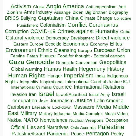
Anglo America
Activism
Africa
Anti-imperialism
Anti
Arms Industry
Biden
Big Brother
Zionism
Assange
Biography
Capitalism
China
BRICS
Climate Change
Bullying
Collective
Conflict
Coronavirus
Colonialism
Punishment
COVID-19
Crimes against Humanity
Corruption
Cuba
Direct violence
Cultural violence
Democracy
Development
Economics
Elites
Ecocide
Economy
Eastern Europe
Environment
European Union
Ethnic Cleansing
Europe
Finance
Food for thought - Editorial cartoon
Famine
Fatah
Gaza
Genocide
Geopolitics
Genocide Convention
Hegemony
Hamas
History
Health
Global warming
Human Rights
Imperialism
Indigenous
Hunger
India
Rights
Inspirational
International Court of Justice ICJ
Inequality
International Relations
International Criminal Court ICC
Israel
Israeli
Invasion
Iran
Israeli Apartheid
Israeli Army
occupation
Justice
Journalism
Latin America
Joke
Media
Middle
Caribbean
Massacre
Lockdown
Literature
East
Military
Military Industrial Media Complex
Music Video
NATO
Nakba
Nonviolence
Occupation
Nuclear Weapons
Palestine
Official Lies and Narratives
Oslo Accords
Pentagon
Pandemic
Palestine/Israel
Peace
Poetry