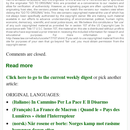
by the originator. “GO TO ORIGINAL” links are provided as a convenience to our readers and
allow for verification of authenticity. However, as originating pages are often updated by their
originating host sites, the versions posted may not match the versions our readers view when
clicking the “GO TO ORIGINAL” links. This site contains copyrighted material the use of which has
not always been specifically authorized by the copyright owner. We are making such material
available in our efforts to advance understanding of environmental, political, human rights,
economic, democracy, scientific, and social justice issues, etc. We believe this constitutes a ‘fair use’
of any such copyrighted material as provided for in section 107 of the US Copyright Law. In
accordance with Title 17 U.S.C. Section 107, the material on this site is distributed without profit to
those who have expressed a prior interest in receiving the included information for research and
educational purposes. For more information go to:
http://www.law.cornell.edu/uscode/17/107.shtml. If you wish to use copyrighted material from this
site for purposes of your own that go beyond ‘fair use’, you must obtain permission from the
copyright owner.
Comments are closed.
Read more
Click here to go to the current weekly digest
or pick another
article:
ORIGINAL LANGUAGES:
(Italiano) In Cammino Per La Pace E Il Disarmo
(Français) La France de Macron : Quand le « Pays des
Lumières » éteint l'Interrupteur
(norsk) Når rosene er borte: Norges kamp mot rasisme
begynner dagen etter