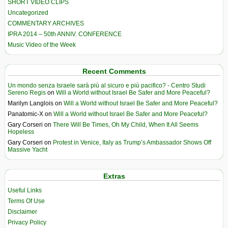
SHORT VIDEO CLIPS
Uncategorized
COMMENTARY ARCHIVES
IPRA 2014 – 50th ANNIV. CONFERENCE
Music Video of the Week
Recent Comments
Un mondo senza Israele sarà più al sicuro e più pacifico? - Centro Studi
Sereno Regis
on
Will a World without Israel Be Safer and More Peaceful?
Marilyn Langlois
on
Will a World without Israel Be Safer and More Peaceful?
Panatomic-X
on
Will a World without Israel Be Safer and More Peaceful?
Gary Corseri
on
There Will Be Times, Oh My Child, When It All Seems
Hopeless
Gary Corseri
on
Protest in Venice, Italy as Trump’s Ambassador Shows Off
Massive Yacht
Extras
Useful Links
Terms Of Use
Disclaimer
Privacy Policy