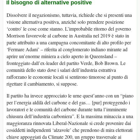
Il bisogno di alternative positive
Dissolvere il negazionismo, tuttavia, richiede che si presenti una
visione alternativa positiva, anziché solo prendere posizione
‘contro’ le cose come stanno. L’improbabile ritorno del governo
Morrison favorevole al carbone in Australia nel 2019 è stato in
parte attribuito a una campagna concomitante di alto profilo per
‘Fermare Adani’ – riferita al conglomerato indiano mirante ad
aprire un’enorme miniera a cielo aperto in Queensland –
fronteggiato dall’ex-leader del partito Verde, Bob Brown. Le
comunità dello stato dove i salari dell’industria estrattiva
rafforzano le economie locali si sentirono timorose al punto di
rigettare il cambiamento, si suppose.
Il partito ha invece approcciato le urne quest’anno con un “piano
per l’energia aldilà del carbone e del gas… [pur] proteggendo i
lavoratori e le comunità del carbone durante tutta l’imminente
chiusura dell’industria carboniera”. E la massima minaccia a una
maggioranza rinnovata Liberal-Nazionale si crede provenire dai
cosiddetti indipendenti ‘alzavole’ che prendono di mira elettorati
chiave appoggiati da Climate 200, un gruppo trasversale ai