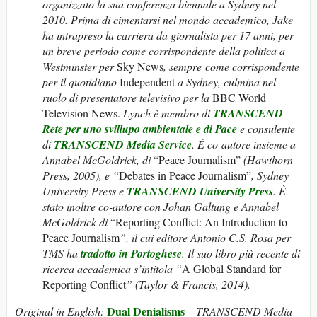
organizzato la sua conferenza biennale a Sydney nel
2010. Prima di cimentarsi nel mondo accademico, Jake
ha intrapreso la carriera da giornalista per 17 anni, per
un breve periodo come corrispondente della politica a
Westminster per
Sky News
, sempre come corrispondente
per il quotidiano
Independent
a Sydney, culmina nel
ruolo di presentatore televisivo per la
BBC World
Television News.
Lynch è membro di
TRANSCEND
Rete per uno svillupo ambientale e di Pace
e consulente
di
TRANSCEND Media Servic
e
.
È co-autore insieme a
Annabel McGoldrick, di
“Peace Journalism”
(Hawthorn
Press, 2005), e “
Debates in Peace Journalism”
, Sydney
University Press e
TRANSCEND University Press
.
È
stato inoltre co-autore con Johan Galtung e Annabel
McGoldrick di
“Reporting Conflict: An Introduction to
Peace Journalism
”, il cui editore Antonio C.S. Rosa per
TMS ha
tradotto in Portoghese
. Il suo libro più recente di
ricerca accademica s’intitola “
A Global Standard for
Reporting Conflict
” (Taylor & Francis, 2014).
Dual Denialisms
Original in English:
– TRANSCEND Media