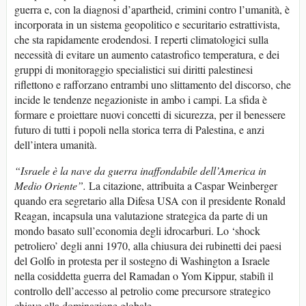
guerra e, con la diagnosi d’apartheid, crimini contro l’umanità, è
incorporata in un sistema geopolitico e securitario estrattivista,
che sta rapidamente erodendosi. I reperti climatologici sulla
necessità di evitare un aumento catastrofico temperatura, e dei
gruppi di monitoraggio specialistici sui diritti palestinesi
riflettono e rafforzano entrambi uno slittamento del discorso, che
incide le tendenze negazioniste in ambo i campi. La sfida è
formare e proiettare nuovi concetti di sicurezza, per il benessere
futuro di tutti i popoli nella storica terra di Palestina, e anzi
dell’intera umanità.
“Israele è la nave da guerra inaffondabile dell’America in
Medio Oriente”.
La citazione, attribuita a Caspar Weinberger
quando era segretario alla Difesa USA con il presidente Ronald
Reagan, incapsula una valutazione strategica da parte di un
mondo basato sull’economia degli idrocarburi. Lo ‘shock
petroliero’ degli anni 1970, alla chiusura dei rubinetti dei paesi
del Golfo in protesta per il sostegno di Washington a Israele
nella cosiddetta guerra del Ramadan o Yom Kippur, stabilì il
controllo dell’accesso al petrolio come precursore strategico
chiave alla dominazione globale.