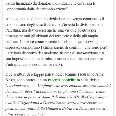
partiti finanziato da donatori individuali che enfatizza le
“opportunità dalla decarbonizzazione”.
Analogamente, dobbiamo richiedere che venga contrastato il
colonialismo degli insediati, e che s’inverta la divisione della
Palestina, ma dev’esserci anche una visione positiva per
proteggere tutti gli abitanti del territorio e della più ampia
regione. Colpisce come sovente tali visioni, quando vengano
espresso, comportino l’eliminazione di confini – che sono però
l’artefatto distintivo del moderno sistema di stato-nazione e la
sua impostazione predefinita, a meno che e fintanto che non
s’intraprendano azioni per ovviarvi.
Due scrittori di retaggio palestinese, Jeanine Hourani e Amal
recente contributo
Naser, sono protesi, in un
sulla rivista
Overland
verso:
“Un future che trascenda la struttura colonial
dei confini: dove l’apolidia non sia più una situazione vissuta;
dove si possa passare dalla Palestina del ‘48 alla Cisgiordania
e dalla Cisgiordania a Gerusalemme senza attraversare un
posto di controllo; dalla Galilea a Beirut e a Damasco senza
attraversare un confine”.