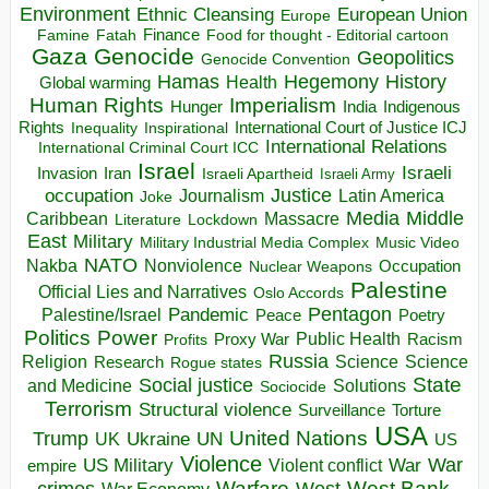
Environment
European Union
Ethnic Cleansing
Europe
Finance
Food for thought - Editorial cartoon
Famine
Fatah
Gaza
Genocide
Geopolitics
Genocide Convention
Hegemony
Hamas
History
Health
Global warming
Human Rights
Imperialism
Indigenous
Hunger
India
Rights
Inspirational
International Court of Justice ICJ
Inequality
International Relations
International Criminal Court ICC
Israel
Israeli
Invasion
Iran
Israeli Apartheid
Israeli Army
occupation
Justice
Journalism
Latin America
Joke
Media
Middle
Caribbean
Massacre
Lockdown
Literature
East
Military
Military Industrial Media Complex
Music Video
NATO
Nakba
Nonviolence
Occupation
Nuclear Weapons
Palestine
Official Lies and Narratives
Oslo Accords
Pentagon
Pandemic
Palestine/Israel
Peace
Poetry
Politics
Power
Public Health
Proxy War
Racism
Profits
Russia
Religion
Science
Science
Research
Rogue states
State
Social justice
Solutions
and Medicine
Sociocide
Terrorism
Structural violence
Torture
Surveillance
USA
United Nations
Trump
Ukraine
UK
UN
US
Violence
War
US Military
War
empire
Violent conflict
Warfare
West Bank
crimes
West