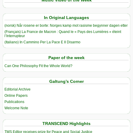
Music Video of the Week
In Original Languages
(norsk) Når rosene er borte: Norges kamp mot rasisme begynner dagen etter
(Français) La France de Macron : Quand le « Pays des Lumières » éteint
l’Interrupteur
(Italiano) In Cammino Per La Pace E Il Disarmo
Paper of the week
Can One Philosophy Fit the Whole World?
Galtung’s Corner
Editorial Archive
Online Papers
Publications
Welcome Note
TRANSCEND Highlights
TMS Edtior receives prize for Peace and Social Justice