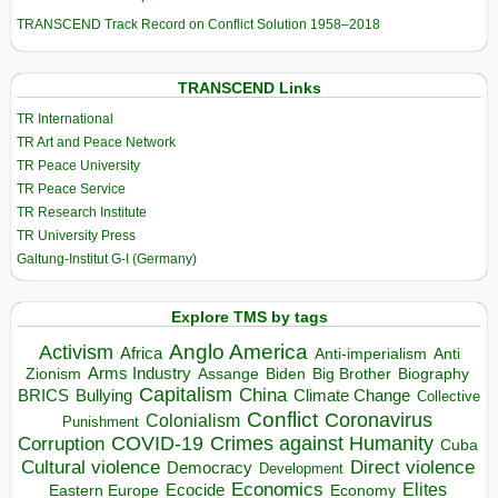
TRANSCEND Track Record on Conflict Solution 1958–2018
TRANSCEND Links
TR International
TR Art and Peace Network
TR Peace University
TR Peace Service
TR Research Institute
TR University Press
Galtung-Institut G-I (Germany)
Explore TMS by tags
Anglo America
Activism
Africa
Anti-imperialism
Anti
Arms Industry
Biden
Big Brother
Zionism
Assange
Biography
Capitalism
China
BRICS
Climate Change
Bullying
Collective
Conflict
Coronavirus
Colonialism
Punishment
COVID-19
Crimes against Humanity
Corruption
Cuba
Direct violence
Cultural violence
Democracy
Development
Economics
Elites
Ecocide
Economy
Eastern Europe