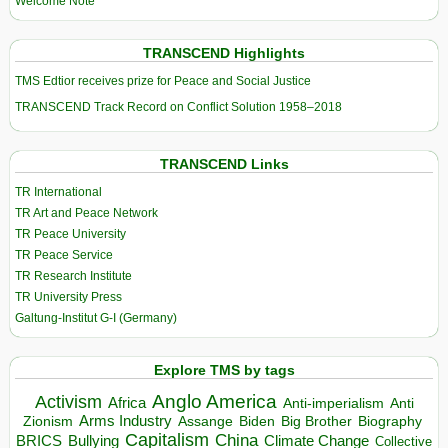
Welcome Note
TRANSCEND Highlights
TMS Edtior receives prize for Peace and Social Justice
TRANSCEND Track Record on Conflict Solution 1958–2018
TRANSCEND Links
TR International
TR Art and Peace Network
TR Peace University
TR Peace Service
TR Research Institute
TR University Press
Galtung-Institut G-I (Germany)
Explore TMS by tags
Anglo America
Activism
Africa
Anti-imperialism
Anti
Arms Industry
Biden
Big Brother
Zionism
Assange
Biography
Capitalism
China
BRICS
Climate Change
Bullying
Collective