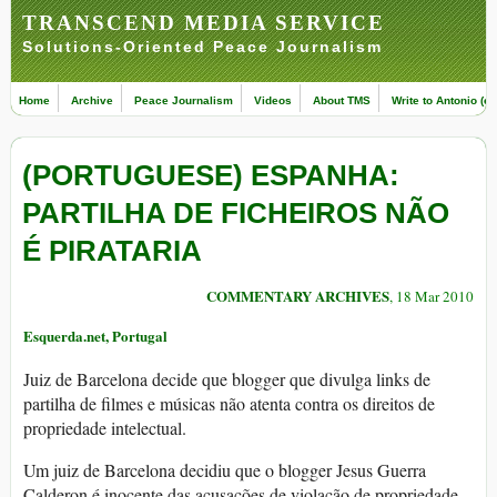
TRANSCEND MEDIA SERVICE
Solutions-Oriented Peace Journalism
Home
Archive
Peace Journalism
Videos
About TMS
Write to Antonio (ed
(PORTUGUESE) ESPANHA:
PARTILHA DE FICHEIROS NÃO
É PIRATARIA
COMMENTARY ARCHIVES
, 18 Mar 2010
Esquerda.net, Portugal
Juiz de Barcelona decide que blogger que divulga links de
partilha de filmes e músicas não atenta contra os direitos de
propriedade intelectual.
Um juiz de Barcelona decidiu que o blogger Jesus Guerra
Calderon é inocente das acusações de violação de propriedade