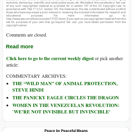
economic, democracy, scientific, and social justice issues, etc. We believe this constitutes a ‘fair use’
of any such copyrighted material as provided for in section 107 of the US Copyright Law. In
accordance with Title 17 U.S.C. Section 107, the material on this site is distributed without profit to
those who have expressed a prior interest in receiving the included information for research and
educational purposes. For more information go to:
http://www.law.cornell.edu/uscode/17/107.shtml. If you wish to use copyrighted material from this
site for purposes of your own that go beyond ‘fair use’, you must obtain permission from the
copyright owner.
Comments are closed.
Read more
Click here to go to the current weekly digest
or pick another
article:
COMMENTARY ARCHIVES:
THE “WILD MAN” OF ANIMAL PROTECTION,
STEVE HINDI
THE PANICKY EAGLE CIRCLES THE DRAGON
WOMEN IN THE VENEZUELAN REVOLUTION:
`WE’RE NOT INVISIBLE BUT INVINCIBLE'
Peace by Peaceful Means