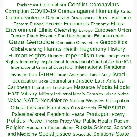
Conflict
Coronavirus
Colonialism
Punishment
COVID-19
Crimes against Humanity
Corruption
Cuba
Direct violence
Cultural violence
Democracy
Development
Economics
Elites
Ecocide
Economy
Eastern Europe
Environment
European Union
Ethnic Cleansing
Europe
Finance
Food for thought - Editorial cartoon
Famine
Fatah
Gaza
Genocide
Geopolitics
Genocide Convention
Hegemony
Hamas
History
Health
Global warming
Human Rights
Imperialism
Indigenous
Hunger
India
Rights
Inspirational
International Court of Justice ICJ
Inequality
International Relations
International Criminal Court ICC
Israel
Israeli
Invasion
Iran
Israeli Apartheid
Israeli Army
occupation
Justice
Journalism
Latin America
Joke
Media
Middle
Caribbean
Massacre
Lockdown
Literature
East
Military
Military Industrial Media Complex
Music Video
NATO
Nakba
Nonviolence
Occupation
Nuclear Weapons
Palestine
Official Lies and Narratives
Oslo Accords
Pentagon
Pandemic
Palestine/Israel
Peace
Poetry
Politics
Power
Public Health
Proxy War
Racism
Profits
Russia
Religion
Science
Science
Research
Rogue states
State
Social justice
Solutions
and Medicine
Sociocide