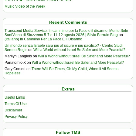
IPRA 2014 – 50th ANNIV. CONFERENCE
Music Video of the Week
Recent Comments
Transcend Media Service. In cammino per la Pace e il disarmo. Monte Sole-
Sant’Anna di Stazzema 5-7 e 11-12 agosto 2026 | Silvia Berruto Blog
on
(Italiano) In Cammino Per La Pace E Il Disarmo
Un mondo senza Israele sarà più al sicuro e più pacifico? - Centro Studi
Sereno Regis
on
Will a World without Israel Be Safer and More Peaceful?
Marilyn Langlois
on
Will a World without Israel Be Safer and More Peaceful?
Panatomic-X
on
Will a World without Israel Be Safer and More Peaceful?
Gary Corseri
on
There Will Be Times, Oh My Child, When It All Seems
Hopeless
Extras
Useful Links
Terms Of Use
Disclaimer
Privacy Policy
Follow TMS