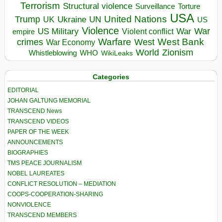
Terrorism
Structural violence
Torture
Surveillance
USA
United Nations
Trump
Ukraine
UK
UN
US
Violence
War
US Military
War
empire
Violent conflict
Warfare
West Bank
crimes
West
War Economy
World
Zionism
Whistleblowing
WHO
WikiLeaks
Categories
EDITORIAL
JOHAN GALTUNG MEMORIAL
TRANSCEND News
TRANSCEND VIDEOS
PAPER OF THE WEEK
ANNOUNCEMENTS
BIOGRAPHIES
TMS PEACE JOURNALISM
NOBEL LAUREATES
CONFLICT RESOLUTION – MEDIATION
COOPS-COOPERATION-SHARING
NONVIOLENCE
TRANSCEND MEMBERS