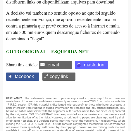
distribuem links ou disponibilizam arquivos para download.
A decisão vai também no sentido oposto ao que foi seguido
recentemente em França, que aprovou recentemente uma lei
contra a pirataria que prevê cortes de acesso à Internet e multa
em até 300 mil euros quem descarregue ficheiros de conteúdo
denominado "ilegal".
GO TO ORIGINAL – ESQUERDA.NET
Share this article:
email
mastodon
facebook
🔗 copy link
DISCLAIMER:
The statements, views and opinions expressed in pieces republished here are
solely those of the authors and do not necessarily represent those of TMS. In accordance with title
17 U.S.C. section 107, this material is distributed without profit to those who have expressed a
prior interest in receiving the included information for research and educational purposes. TMS
has no affiliation whatsoever with the originator of this article nor is TMS endorsed or sponsored
by the originator. “GO TO ORIGINAL” links are provided as a convenience to our readers and
allow for verification of authenticity. However, as originating pages are often updated by their
originating host sites, the versions posted may not match the versions our readers view when
clicking the “GO TO ORIGINAL” links. This site contains copyrighted material the use of which has
not always been specifically authorized by the copyright owner. We are making such material
available in our efforts to advance understanding of environmental, political, human rights,