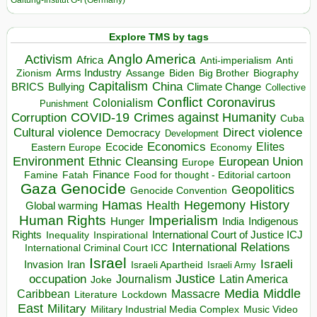
Galtung-Institut G-I (Germany)
Explore TMS by tags
Anglo America
Activism
Africa
Anti-imperialism
Anti
Arms Industry
Biden
Big Brother
Zionism
Assange
Biography
Capitalism
China
BRICS
Climate Change
Bullying
Collective
Conflict
Coronavirus
Colonialism
Punishment
COVID-19
Crimes against Humanity
Corruption
Cuba
Direct violence
Cultural violence
Democracy
Development
Economics
Elites
Ecocide
Economy
Eastern Europe
Environment
European Union
Ethnic Cleansing
Europe
Finance
Food for thought - Editorial cartoon
Famine
Fatah
Gaza
Genocide
Geopolitics
Genocide Convention
Hegemony
Hamas
History
Health
Global warming
Human Rights
Imperialism
Indigenous
Hunger
India
Rights
Inspirational
International Court of Justice ICJ
Inequality
International Relations
International Criminal Court ICC
Israel
Israeli
Invasion
Iran
Israeli Apartheid
Israeli Army
occupation
Justice
Journalism
Latin America
Joke
Media
Middle
Caribbean
Massacre
Lockdown
Literature
East
Military
Military Industrial Media Complex
Music Video