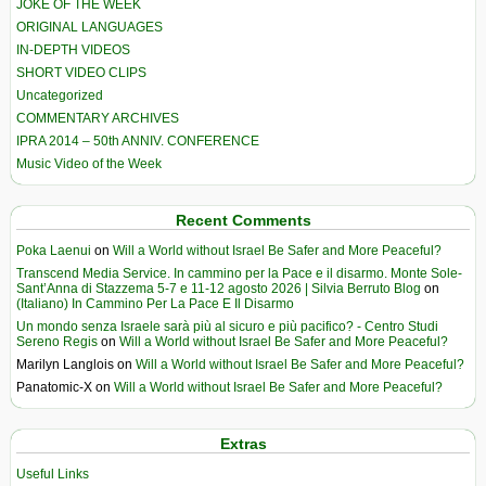
JOKE OF THE WEEK
ORIGINAL LANGUAGES
IN-DEPTH VIDEOS
SHORT VIDEO CLIPS
Uncategorized
COMMENTARY ARCHIVES
IPRA 2014 – 50th ANNIV. CONFERENCE
Music Video of the Week
Recent Comments
Poka Laenui
on
Will a World without Israel Be Safer and More Peaceful?
Transcend Media Service. In cammino per la Pace e il disarmo. Monte Sole-
Sant’Anna di Stazzema 5-7 e 11-12 agosto 2026 | Silvia Berruto Blog
on
(Italiano) In Cammino Per La Pace E Il Disarmo
Un mondo senza Israele sarà più al sicuro e più pacifico? - Centro Studi
Sereno Regis
on
Will a World without Israel Be Safer and More Peaceful?
Marilyn Langlois
on
Will a World without Israel Be Safer and More Peaceful?
Panatomic-X
on
Will a World without Israel Be Safer and More Peaceful?
Extras
Useful Links