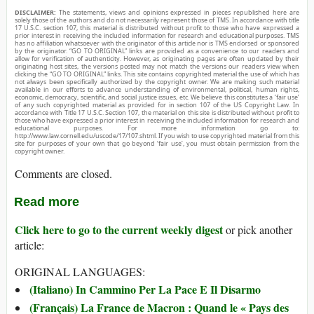
DISCLAIMER:
The statements, views and opinions expressed in pieces republished here are
solely those of the authors and do not necessarily represent those of TMS. In accordance with title
17 U.S.C. section 107, this material is distributed without profit to those who have expressed a
prior interest in receiving the included information for research and educational purposes. TMS
has no affiliation whatsoever with the originator of this article nor is TMS endorsed or sponsored
by the originator. “GO TO ORIGINAL” links are provided as a convenience to our readers and
allow for verification of authenticity. However, as originating pages are often updated by their
originating host sites, the versions posted may not match the versions our readers view when
clicking the “GO TO ORIGINAL” links. This site contains copyrighted material the use of which has
not always been specifically authorized by the copyright owner. We are making such material
available in our efforts to advance understanding of environmental, political, human rights,
economic, democracy, scientific, and social justice issues, etc. We believe this constitutes a ‘fair use’
of any such copyrighted material as provided for in section 107 of the US Copyright Law. In
accordance with Title 17 U.S.C. Section 107, the material on this site is distributed without profit to
those who have expressed a prior interest in receiving the included information for research and
educational purposes. For more information go to:
http://www.law.cornell.edu/uscode/17/107.shtml. If you wish to use copyrighted material from this
site for purposes of your own that go beyond ‘fair use’, you must obtain permission from the
copyright owner.
Comments are closed.
Read more
Click here to go to the current weekly digest
or pick another
article:
ORIGINAL LANGUAGES:
(Italiano) In Cammino Per La Pace E Il Disarmo
(Français) La France de Macron : Quand le « Pays des