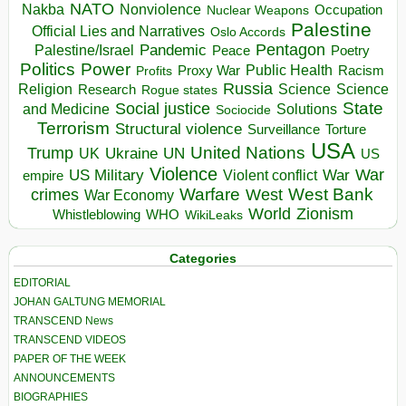
NATO
Nakba
Nonviolence
Occupation
Nuclear Weapons
Palestine
Official Lies and Narratives
Oslo Accords
Pentagon
Pandemic
Palestine/Israel
Peace
Poetry
Politics
Power
Public Health
Proxy War
Racism
Profits
Russia
Religion
Science
Science
Research
Rogue states
State
Social justice
Solutions
and Medicine
Sociocide
Terrorism
Structural violence
Torture
Surveillance
USA
United Nations
Trump
Ukraine
UK
UN
US
Violence
War
US Military
War
empire
Violent conflict
Warfare
West Bank
crimes
West
War Economy
World
Zionism
Whistleblowing
WHO
WikiLeaks
Categories
EDITORIAL
JOHAN GALTUNG MEMORIAL
TRANSCEND News
TRANSCEND VIDEOS
PAPER OF THE WEEK
ANNOUNCEMENTS
BIOGRAPHIES