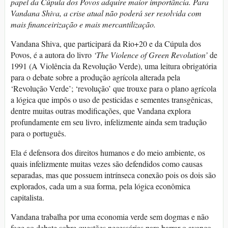
papel da Cúpula dos Povos adquire maior importância. Para
Vandana Shiva, a crise atual não poderá ser resolvida com
mais financeirização e mais mercantilização.
Vandana Shiva, que participará da Rio+20 e da Cúpula dos
Povos, é a autora do livro
‘The Violence of Green Revolution’
de
1991 (A Violência da Revolução Verde), uma leitura obrigatória
para o debate sobre a produção agrícola alterada pela
‘Revolução Verde’; ‘revolução’ que trouxe para o plano agrícola
a lógica que impôs o uso de pesticidas e sementes transgênicas,
dentre muitas outras modificações, que Vandana explora
profundamente em seu livro, infelizmente ainda sem tradução
para o português.
Ela é defensora dos direitos humanos e do meio ambiente, os
quais infelizmente muitas vezes são defendidos como causas
separadas, mas que possuem intrínseca conexão pois os dois são
explorados, cada um a sua forma, pela lógica econômica
capitalista.
Vandana trabalha por uma economia verde sem dogmas e não
foge ao debate sobre questões necessárias para barrar o avanço