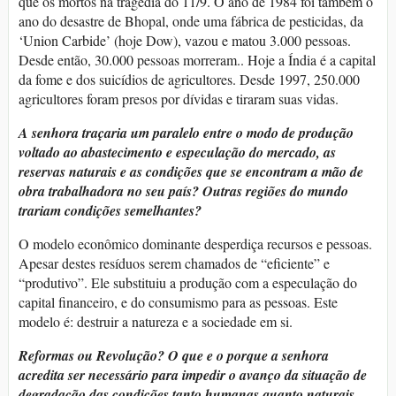
que os mortos na tragédia do 11/9. O ano de 1984 foi também o
ano do desastre de Bhopal, onde uma fábrica de pesticidas, da
‘Union Carbide’ (hoje Dow), vazou e matou 3.000 pessoas.
Desde então, 30.000 pessoas morreram.. Hoje a Índia é a capital
da fome e dos suicídios de agricultores. Desde 1997, 250.000
agricultores foram presos por dívidas e tiraram suas vidas.
A senhora traçaria um paralelo entre o modo de produção
voltado ao abastecimento e especulação do mercado, as
reservas naturais e as condições que se encontram a mão de
obra trabalhadora no seu país? Outras regiões do mundo
trariam condições semelhantes?
O modelo econômico dominante desperdiça recursos e pessoas.
Apesar destes resíduos serem chamados de “eficiente” e
“produtivo”. Ele substituiu a produção com a especulação do
capital financeiro, e do consumismo para as pessoas. Este
modelo é: destruir a natureza e a sociedade em si.
Reformas ou Revolução? O que e o porque a senhora
acredita ser necessário para impedir o avanço da situação de
degradação das condições tanto humanas quanto naturais