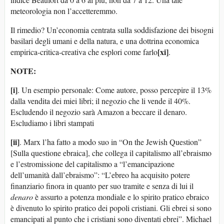
meteorologia non l’accetteremmo.
Il rimedio? Un’economia centrata sulla soddisfazione dei bisogni
basilari degli umani e della natura, e una dottrina economica
[xi]
empirica-critica-creativa che esplori come farlo
.
NOTE:
[i]
. Un esempio personale: Come autore, posso percepire il 13%
dalla vendita dei miei libri; il negozio che li vende il 40%.
Escludendo il negozio sarà Amazon a beccare il denaro.
Escludiamo i libri stampati
[ii]
. Marx l’ha fatto a modo suo in “On the Jewish Question”
[Sulla questione ebraica], che collega il capitalismo all’ebraismo
e l’estromissione del capitalismo a “l’emancipazione
dell’umanità dall’ebraismo”: “L’ebreo ha acquisito potere
finanziario finora in quanto per suo tramite e senza di lui il
denaro
è assurto a potenza mondiale e lo spirito pratico ebraico
è divenuto lo spirito pratico dei popoli cristiani. Gli ebrei si sono
emancipati al punto che i cristiani sono diventati ebrei”. Michael