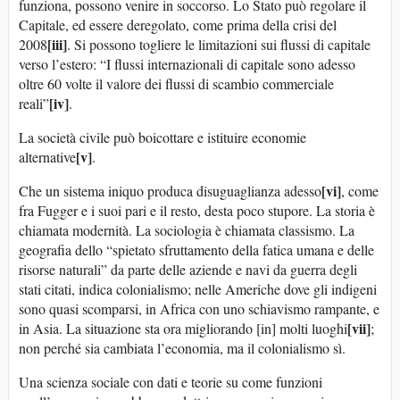
funziona, possono venire in soccorso. Lo Stato può regolare il
Capitale, ed essere deregolato, come prima della crisi del
[iii]
2008
. Si possono togliere le limitazioni sui flussi di capitale
verso l’estero: “I flussi internazionali di capitale sono adesso
oltre 60 volte il valore dei flussi di scambio commerciale
[iv]
reali”
.
La società civile può boicottare e istituire economie
[v]
alternative
.
[vi]
Che un sistema iniquo produca disuguaglianza adesso
, come
fra Fugger e i suoi pari e il resto, desta poco stupore. La storia è
chiamata modernità. La sociologia è chiamata classismo. La
geografia dello “spietato sfruttamento della fatica umana e delle
risorse naturali” da parte delle aziende e navi da guerra degli
stati citati, indica colonialismo; nelle Americhe dove gli indigeni
sono quasi scomparsi, in Africa con uno schiavismo rampante, e
[vii]
in Asia. La situazione sta ora migliorando [in] molti luoghi
;
non perché sia cambiata l’economia, ma il colonialismo sì.
Una scienza sociale con dati e teorie su come funzioni