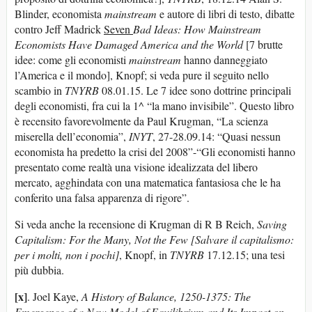
Blinder, economista
mainstream
e autore di libri di testo, dibatte
contro Jeff Madrick
Seven
Bad Ideas: How Mainstream
Economists Have Damaged America and the World
[7 brutte
idee: come gli economisti
mainstream
hanno danneggiato
l’America e il mondo], Knopf; si veda pure il seguito nello
scambio in
TNYRB
08.01.15. Le 7 idee sono dottrine principali
degli economisti, fra cui la 1^ “la mano invisibile”. Questo libro
è recensito favorevolmente da Paul Krugman, “La scienza
miserella dell’economia”,
INYT
, 27-28.09.14: “Quasi nessun
economista ha predetto la crisi del 2008”-“Gli economisti hanno
presentato come realtà una visione idealizzata del libero
mercato, agghindata con una matematica fantasiosa che le ha
conferito una falsa apparenza di rigore”.
Si veda anche la recensione di Krugman di R B Reich,
Saving
Capitalism: For the Many, Not the Few [Salvare il capitalismo:
per i molti, non i pochi]
, Knopf, in
TNYRB
17.12.15; una tesi
più dubbia.
[x]
. Joel Kaye,
A History of Balance, 1250-1375: The
Emergence of a New Model of Equilibrium and Its Impact on