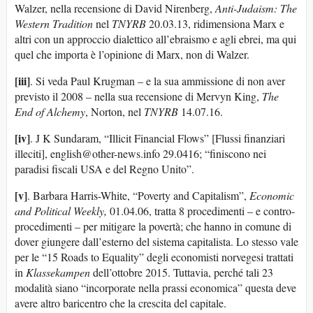
Walzer, nella recensione di David Nirenberg,
Anti-Judaism: The
Western Tradition
nel
TNYRB
20.03.13, ridimensiona Marx e
altri con un approccio dialettico all’ebraismo e agli ebrei, ma qui
quel che importa è l’opinione di Marx, non di Walzer.
[iii]
. Si veda Paul Krugman – e la sua ammissione di non aver
previsto il 2008 – nella sua recensione di Mervyn King,
The
End of Alchemy
, Norton, nel
TNYRB
14.07.16.
[iv]
. J K Sundaram, “Illicit Financial Flows” [Flussi finanziari
illeciti], english@other-news.info 29.0416; “finiscono nei
paradisi fiscali USA e del Regno Unito”.
[v]
. Barbara Harris-White, “Poverty and Capitalism”,
Economic
and Political Weekly,
01.04.06, tratta 8 procedimenti – e contro-
procedimenti – per mitigare la povertà; che hanno in comune di
dover giungere dall’esterno del sistema capitalista. Lo stesso vale
per le “15 Roads to Equality” degli economisti norvegesi trattati
in
Klassekampen
dell’ottobre 2015. Tuttavia, perché tali 23
modalità siano “incorporate nella prassi economica” questa deve
avere altro baricentro che la crescita del capitale.