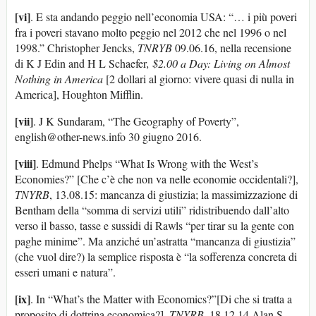
[vi]
. E sta andando peggio nell’economia USA: “… i più poveri
fra i poveri stavano molto peggio nel 2012 che nel 1996 o nel
1998.” Christopher Jencks,
TNRYB
09.06.16, nella recensione
di K J Edin and H L Schaefer
, $2.00 a Day: Living on Almost
Nothing in America
[2 dollari al giorno: vivere quasi di nulla in
America], Houghton Mifflin.
[vii]
. J K Sundaram, “The Geography of Poverty”,
english@other-news.info 30 giugno 2016.
[viii]
. Edmund Phelps “What Is Wrong with the West’s
Economies?” [Che c’è che non va nelle economie occidentali?],
TNYRB
, 13.08.15: mancanza di giustizia; la massimizzazione di
Bentham della “somma di servizi utili” ridistribuendo dall’alto
verso il basso, tasse e sussidi di Rawls “per tirar su la gente con
paghe minime”. Ma anziché un’astratta “mancanza di giustizia”
(che vuol dire?) la semplice risposta è “la sofferenza concreta di
esseri umani e natura”.
[ix]
. In “What’s the Matter with Economics?”[Di che si tratta a
proposito di dottrina economica?],
TNYRB
, 18.12.14 Alan S.