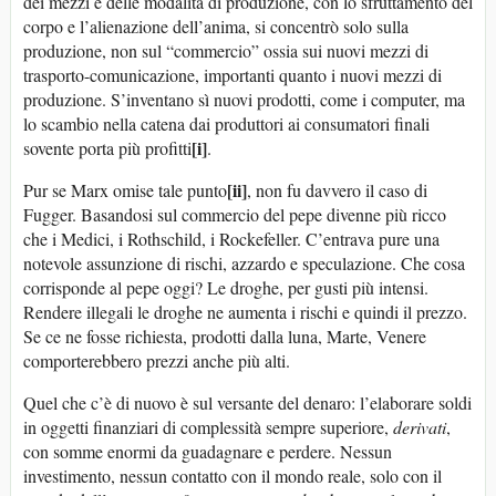
dei mezzi e delle modalità di produzione, con lo sfruttamento del
corpo e l’alienazione dell’anima, si concentrò solo sulla
produzione, non sul “commercio” ossia sui nuovi mezzi di
trasporto-comunicazione, importanti quanto i nuovi mezzi di
produzione. S’inventano sì nuovi prodotti, come i computer, ma
lo scambio nella catena dai produttori ai consumatori finali
[i]
sovente porta più profitti
.
[ii]
Pur se Marx omise tale punto
, non fu davvero il caso di
Fugger. Basandosi sul commercio del pepe divenne più ricco
che i Medici, i Rothschild, i Rockefeller. C’entrava pure una
notevole assunzione di rischi, azzardo e speculazione. Che cosa
corrisponde al pepe oggi? Le droghe, per gusti più intensi.
Rendere illegali le droghe ne aumenta i rischi e quindi il prezzo.
Se ce ne fosse richiesta, prodotti dalla luna, Marte, Venere
comporterebbero prezzi anche più alti.
Quel che c’è di nuovo è sul versante del denaro: l’elaborare soldi
in oggetti finanziari di complessità sempre superiore,
derivati
,
con somme enormi da guadagnare e perdere. Nessun
investimento, nessun contatto con il mondo reale, solo con il