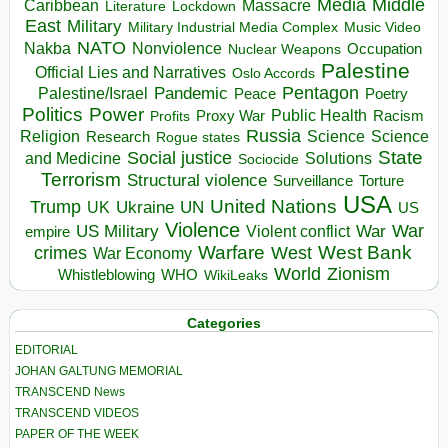
Media
Middle
Caribbean
Massacre
Lockdown
Literature
East
Military
Military Industrial Media Complex
Music Video
NATO
Nakba
Nonviolence
Occupation
Nuclear Weapons
Palestine
Official Lies and Narratives
Oslo Accords
Pentagon
Pandemic
Palestine/Israel
Peace
Poetry
Politics
Power
Public Health
Proxy War
Racism
Profits
Russia
Religion
Science
Science
Research
Rogue states
State
Social justice
Solutions
and Medicine
Sociocide
Terrorism
Structural violence
Torture
Surveillance
USA
United Nations
Trump
Ukraine
UK
UN
US
Violence
War
US Military
War
empire
Violent conflict
Warfare
West Bank
crimes
West
War Economy
World
Zionism
Whistleblowing
WHO
WikiLeaks
Categories
EDITORIAL
JOHAN GALTUNG MEMORIAL
TRANSCEND News
TRANSCEND VIDEOS
PAPER OF THE WEEK