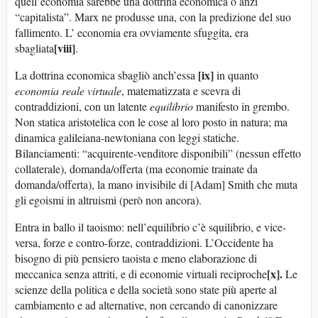
quell’economia sarebbe una dottrina economica o anzi
“capitalista”. Marx ne produsse una, con la predizione del suo
fallimento. L’ economia era ovviamente sfuggita, era
[viii]
sbagliata
.
[ix]
La dottrina economica sbagliò anch’essa
in quanto
economia reale virtuale
, matematizzata e scevra di
contraddizioni, con un latente
equilibrio
manifesto in grembo.
Non statica aristotelica con le cose al loro posto in natura; ma
dinamica galileiana-newtoniana con leggi statiche.
Bilanciamenti: “acquirente-venditore disponibili” (nessun effetto
collaterale), domanda/offerta (ma economie trainate da
domanda/offerta), la mano invisibile di [Adam] Smith che muta
gli egoismi in altruismi (però non ancora).
Entra in ballo il taoismo: nell’equilibrio c’è squilibrio, e vice-
versa, forze e contro-forze, contraddizioni. L’Occidente ha
bisogno di più pensiero taoista e meno elaborazione di
[x].
meccanica senza attriti, e di economie virtuali reciproche
Le
scienze della politica e della società sono state più aperte al
cambiamento e ad alternative, non cercando di canonizzare