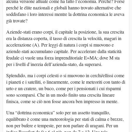
alcuna versione attuale come ha fatto l’economia. Perché? Forse
perché le élite nazionali e globali hanno trovato alternative che
soddisfano i loro interessi mentre la dottrina economica le aveva
già trovate?
Aziende-stati erano corpi, il capitale la posizione, la sua crescita
era la distanza coperta, il tasso di crescita la velocità, magari in
accelerazione (A). Per leggi di natura i corpi si muovono e
aziende-stati accumulano capitale. Per accelerare dalla staticità
feudale ci vuole una forza imprenditoriale E=MA; dove M sta
per i livelli d’inerzia dell’azienda-stato, da superarsi.
Splendido, ma i corpi celesti o si muovono in cerchi/ellissi come
i pianeti e i satelliti, o linearmente, come le meteoriti con tanto di
urto e un cratere, un buco, come per i pensionati i cui risparmi
sono scomparsi. Che in un modo finito una crescita lineare
finisca, come se ciò non fosse ancora ben impresso in mente.
Una “dottrina economica” solo per un assetto tranquillo,
equilibrato è come una meteorologia per stati di calma e brezze,
non per bufere e tempeste, per non parlare di uragani. Per un
indice Beaufort da 0 a 6 al più, non da 7 a 12. Una tale