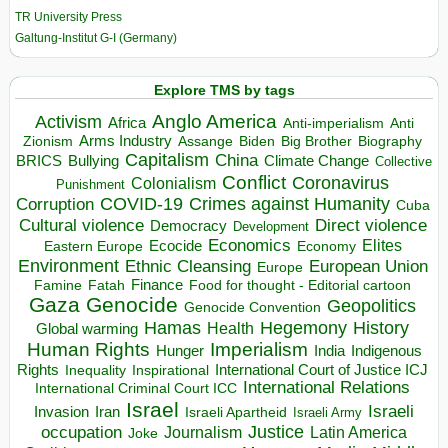
TR University Press
Galtung-Institut G-I (Germany)
Explore TMS by tags
Anglo America
Activism
Africa
Anti-imperialism
Anti
Arms Industry
Biden
Big Brother
Zionism
Assange
Biography
Capitalism
China
BRICS
Climate Change
Bullying
Collective
Conflict
Coronavirus
Colonialism
Punishment
COVID-19
Crimes against Humanity
Corruption
Cuba
Direct violence
Cultural violence
Democracy
Development
Economics
Elites
Ecocide
Economy
Eastern Europe
Environment
European Union
Ethnic Cleansing
Europe
Finance
Food for thought - Editorial cartoon
Famine
Fatah
Gaza
Genocide
Geopolitics
Genocide Convention
Hegemony
Hamas
History
Health
Global warming
Human Rights
Imperialism
Indigenous
Hunger
India
Rights
Inspirational
International Court of Justice ICJ
Inequality
International Relations
International Criminal Court ICC
Israel
Israeli
Invasion
Iran
Israeli Apartheid
Israeli Army
occupation
Justice
Journalism
Latin America
Joke