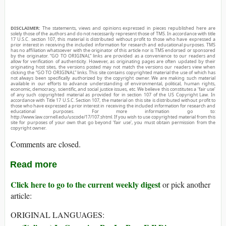
DISCLAIMER:
The statements, views and opinions expressed in pieces republished here are
solely those of the authors and do not necessarily represent those of TMS. In accordance with title
17 U.S.C. section 107, this material is distributed without profit to those who have expressed a
prior interest in receiving the included information for research and educational purposes. TMS
has no affiliation whatsoever with the originator of this article nor is TMS endorsed or sponsored
by the originator. “GO TO ORIGINAL” links are provided as a convenience to our readers and
allow for verification of authenticity. However, as originating pages are often updated by their
originating host sites, the versions posted may not match the versions our readers view when
clicking the “GO TO ORIGINAL” links. This site contains copyrighted material the use of which has
not always been specifically authorized by the copyright owner. We are making such material
available in our efforts to advance understanding of environmental, political, human rights,
economic, democracy, scientific, and social justice issues, etc. We believe this constitutes a ‘fair use’
of any such copyrighted material as provided for in section 107 of the US Copyright Law. In
accordance with Title 17 U.S.C. Section 107, the material on this site is distributed without profit to
those who have expressed a prior interest in receiving the included information for research and
educational purposes. For more information go to:
http://www.law.cornell.edu/uscode/17/107.shtml. If you wish to use copyrighted material from this
site for purposes of your own that go beyond ‘fair use’, you must obtain permission from the
copyright owner.
Comments are closed.
Read more
Click here to go to the current weekly digest
or pick another
article:
ORIGINAL LANGUAGES: