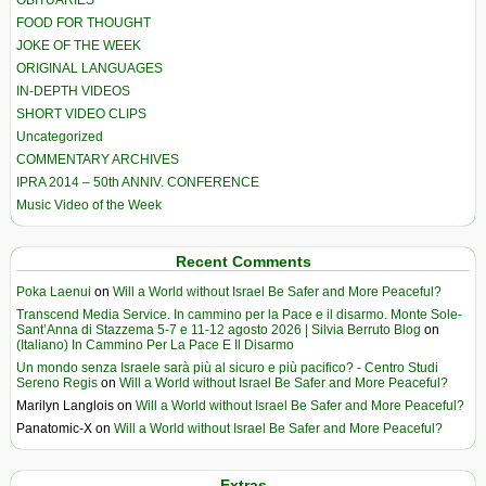
OBITUARIES
FOOD FOR THOUGHT
JOKE OF THE WEEK
ORIGINAL LANGUAGES
IN-DEPTH VIDEOS
SHORT VIDEO CLIPS
Uncategorized
COMMENTARY ARCHIVES
IPRA 2014 – 50th ANNIV. CONFERENCE
Music Video of the Week
Recent Comments
Poka Laenui
on
Will a World without Israel Be Safer and More Peaceful?
Transcend Media Service. In cammino per la Pace e il disarmo. Monte Sole-
Sant’Anna di Stazzema 5-7 e 11-12 agosto 2026 | Silvia Berruto Blog
on
(Italiano) In Cammino Per La Pace E Il Disarmo
Un mondo senza Israele sarà più al sicuro e più pacifico? - Centro Studi
Sereno Regis
on
Will a World without Israel Be Safer and More Peaceful?
Marilyn Langlois
on
Will a World without Israel Be Safer and More Peaceful?
Panatomic-X
on
Will a World without Israel Be Safer and More Peaceful?
Extras