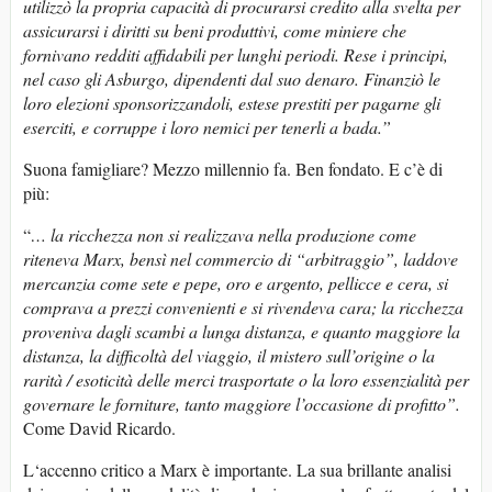
utilizzò la propria capacità di procurarsi credito alla svelta per
assicurarsi i diritti su beni produttivi, come miniere che
fornivano redditi affidabili per lunghi periodi. Rese i principi,
nel caso gli Asburgo, dipendenti dal suo denaro. Finanziò le
loro elezioni sponsorizzandoli, estese prestiti per pagarne gli
eserciti, e corruppe i loro nemici per tenerli a bada.”
Suona famigliare? Mezzo millennio fa. Ben fondato. E c’è di
più:
“
… la ricchezza non si realizzava nella produzione come
riteneva Marx, bensì nel commercio di “arbitraggio”, laddove
mercanzia come sete e pepe, oro e argento, pellicce e cera, si
comprava a prezzi convenienti e si rivendeva cara; la ricchezza
proveniva dagli scambi a lunga distanza, e quanto maggiore la
distanza, la difficoltà del viaggio, il mistero sull’origine o la
rarità / esoticità delle merci trasportate o la loro essenzialità per
governare le forniture, tanto maggiore l’occasione di profitto”.
Come David Ricardo.
L‘accenno critico a Marx è importante. La sua brillante analisi