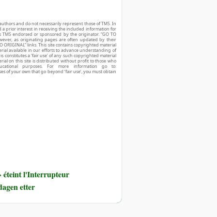
authors and do not necessarily represent those of TMS. In
d a prior interest in receiving the included information for
r is TMS endorsed or sponsored by the originator. “GO TO
owever, as originating pages are often updated by their
O ORIGINAL” links. This site contains copyrighted material
ial available in our efforts to advance understanding of
his constitutes a ‘fair use’ of any such copyrighted material
ial on this site is distributed without profit to those who
ucational purposes. For more information go to:
ses of your own that go beyond ‘fair use’, you must obtain
éteint l'Interrupteur
dagen etter