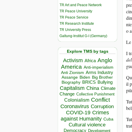
pre
TR Art and Peace Network
cin
TR Peace University
dim
TR Peace Service
nie
TR Research Institute
TR University Press
o a
Galtung-Institut G-I (Germany)
Le 
Explore TMS by tags
I t
de
Anglo
Activism
Africa
gue
America
Anti-imperialism
Arms Industry
Anti Zionism
Que
Biden
Big Brother
Assange
BRICS
Bullying
Biography
il 
Capitalism
China
Climate
più
Change
Collective Punishment
Conflict
Colonialism
Tut
Coronavirus
Corruption
bel
COVID-19
Crimes
against Humanity
Tut
Cuba
Cultural violence
tra
Democracy
Development