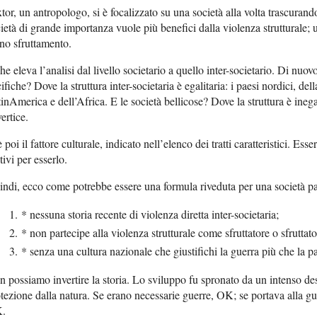
tor, un antropologo, si è focalizzato su una società alla volta trascurando
ietà di grande importanza vuole più benefici dalla violenza strutturale;
no sfruttamento.
che eleva l’analisi dal livello societario a quello inter-societario. Di nuov
ifiche? Dove la struttura inter-societaria è egalitaria: i paesi nordici, 
inAmerica e dell’Africa. E le società bellicose? Dove la struttura è inega
vertice.
 poi il fattore culturale, indicato nell’elenco dei tratti caratteristici. Esser
ivi per esserlo.
ndi, ecco come potrebbe essere una formula riveduta per una società pa
* nessuna storia recente di violenza diretta inter-societaria;
* non partecipe alla violenza strutturale come sfruttatore o sfruttato
* senza una cultura nazionale che giustifichi la guerra più che la p
 possiamo invertire la storia. Lo sviluppo fu spronato da un intenso des
tezione dalla natura. Se erano necessarie guerre, OK; se portava alla gue
.