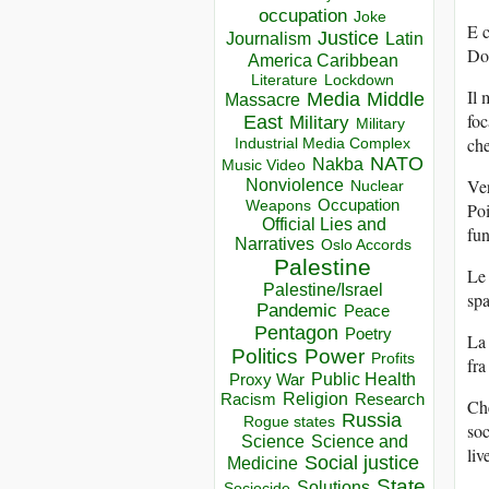
occupation
Joke
E c
Justice
Journalism
Latin
Dob
America Caribbean
Lockdown
Literature
Il 
Media
Middle
Massacre
foc
East
Military
Military
che
Industrial Media Complex
NATO
Nakba
Music Video
Ver
Nonviolence
Nuclear
Occupation
Weapons
Poi
Official Lies and
fun
Narratives
Oslo Accords
Palestine
Le 
Palestine/Israel
spa
Pandemic
Peace
Pentagon
Poetry
La 
Politics
Power
Profits
fra
Public Health
Proxy War
Racism
Religion
Research
Che
Russia
Rogue states
soc
Science
Science and
liv
Social justice
Medicine
State
Solutions
Sociocide