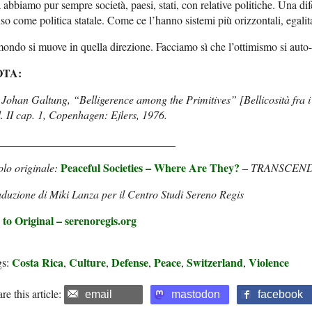
abbiamo pur sempre società, paesi, stati, con relative politiche. Una dif
so come politica statale. Come ce l’hanno sistemi più orizzontali, egalitar
mondo si muove in quella direzione. Facciamo sì che l’ottimismo si auto-r
OTA:
 Johan Galtung, “Belligerence among the Primitives” [Bellicosità fra i
. II cap. 1, Copenhagen: Ejlers, 1976.
________________________________
Peaceful Societies – Where Are They?
olo originale:
–
TRANSCEND 
duzione di Miki Lanza per il Centro Studi Sereno Regis
 to Original – serenoregis.org
Costa Rica
Culture
Defense
Peace
Switzerland
Violence
gs:
,
,
,
,
,
re this article:
email
mastodon
facebook