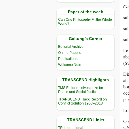
Co
Paper of the week
sul
Can One Philosophy Fit the Whole
World?
sul
sul
Galtung’s Corner
Editorial Archive
Le 
Online Papers
abo
Publications
(Sv
Welcome Note
Dia
att
TRANSCEND Highlights
bom
TMS Edtior receives prize for
Peace and Social Justice
occ
pae
TRANSCEND Track Record on
Conflict Solution 1958–2018
Lo 
TRANSCEND Links
Con
wit
TR International