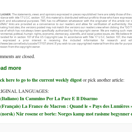
CLAIMER:
The statements, views and opinions expressed in pieces republished here are solely those of the 
rdance with title 17 U.S.C. section 107, this material is distributed without profit to those who have expresse
arch and educational purposes. TMS has no affiliation whatsoever with the originator of this article no
INAL” links are provided as a convenience to our readers and allow for verification of authenticity. H
inating host sites, the versions posted may not match the versions our readers view when clicking the “GO T
use of which has not always been specifically authorized by the copyright owner. We are making such mater
onmental, political, human rights, economic, democracy, scientific, and social justice issues, etc. We believe t
rovided for in section 107 of the US Copyright Law. In accordance with Title 17 U.S.C. Section 107, the mater
e expressed a prior interest in receiving the included information for research and ed
://www.law.cornell.edu/uscode/17/107.shtml. If you wish to use copyrighted material from this site for purpo
ission from the copyright owner.
mments are closed.
ad more
ck here to go to the current weekly digest
or pick another article:
IGINAL LANGUAGES:
(Italiano) In Cammino Per La Pace E Il Disarmo
(Français) La France de Macron : Quand le « Pays des Lumières » 
(norsk) Når rosene er borte: Norges kamp mot rasisme begynner 