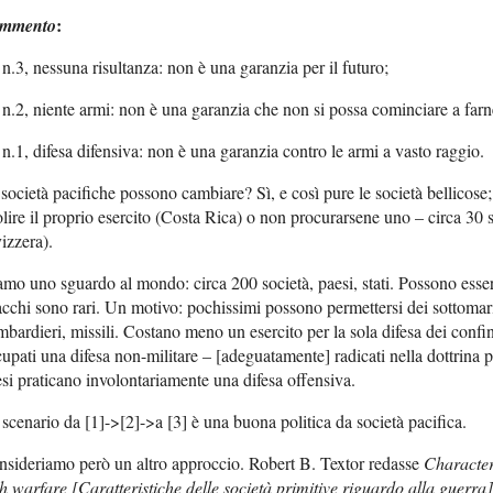
:
mmento
 n.3, nessuna risultanza: non è una garanzia per il futuro;
 n.2, niente armi: non è una garanzia che non si possa cominciare a far
 n.1, difesa difensiva: non è una garanzia contro le armi a vasto raggio.
società pacifiche possono cambiare? Sì, e così pure le società bellicose; 
lire il proprio esercito (Costa Rica) o non procurarsene uno – circa 30 s
izzera).
mo uno sguardo al mondo: circa 200 società, paesi, stati. Possono esser
acchi sono rari. Un motivo: pochissimi possono permettersi dei sottomar
bardieri, missili. Costano meno un esercito per la sola difesa dei confini
upati una difesa non-militare – [adeguatamente] radicati nella dottrina p
si praticano involontariamente una difesa offensiva.
scenario da [1]->[2]->a [3] è una buona politica da società pacifica.
sideriamo però un altro approccio. Robert B. Textor redasse
Characteri
h warfare [Caratteristiche delle società primitive riguardo alla guerra]