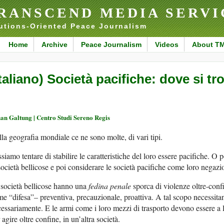
RANSCEND MEDIA SERVI
utions-Oriented Peace Journalism
Home
Archive
Peace Journalism
Videos
About T
Italiano) Società pacifiche: dove si t
an Galtung | Centro Studi Sereno Regis
la geografia mondiale ce ne sono molte, di vari tipi.
siamo tentare di stabilire le caratteristiche del loro essere pacifiche. O
società bellicose e poi considerare le società pacifiche come loro negaz
società bellicose hanno una
fedina penale
sporca di violenze oltre-confin
e “difesa”– preventiva, precauzionale, proattiva. A tal scopo necessita
essariamente. E le armi come i loro mezzi di trasporto devono essere a 
 agire oltre confine, in un’altra società.