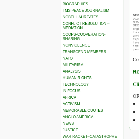
BIOGRAPHIES
TMS PEACE JOURNALISM
DIS
NOBEL LAUREATES
acco
rese
CONFLICT RESOLUTION –
ORIG
MEDIATION
orig
the 
COOPS-COOPERATION-
envir
SHARING
as p
hav
NONVIOLENCE
http
perm
TRANSCEND MEMBERS
Co
NATO
MILITARISM
Re
ANALYSIS
HUMAN RIGHTS
Cli
TECHNOLOGY
IN FOCUS
OR
AFRICA
ACTIVISM
MEMORABLE QUOTES
ANGLO AMERICA
NEWS
JUSTICE
WAR RACKET–CATASTROPHE