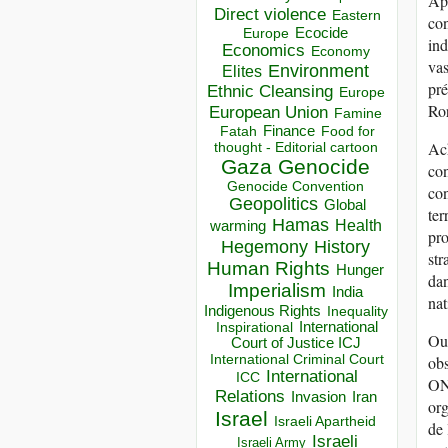
Apr
Direct violence
Eastern
con
Ecocide
Europe
in
Economics
Economy
vas
Environment
Elites
pré
Ethnic Cleansing
Europe
Ror
European Union
Famine
Finance
Food for
Fatah
Ach
thought - Editorial cartoon
Gaza
Genocide
con
Genocide Convention
con
Geopolitics
Global
ter
Hamas
Health
warming
pro
Hegemony
History
str
Human Rights
Hunger
dan
Imperialism
India
nat
Indigenous Rights
Inequality
Inspirational
International
Out
Court of Justice ICJ
International Criminal Court
obs
International
ICC
ONG
Relations
Invasion
Iran
org
Israel
Israeli Apartheid
de 
Israeli
Israeli Army