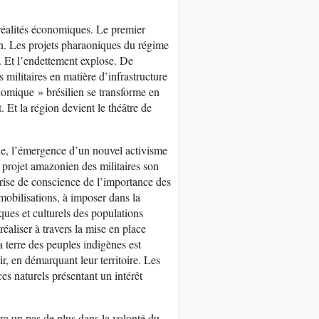
s réalités économiques. Le premier
on. Les projets pharaoniques du régime
. Et l’endettement explose. De
militaires en matière d’infrastructure
onomique » brésilien se transforme en
. Et la région devient le théâtre de
le, l’émergence d’un nouvel activisme
 projet amazonien des militaires son
rise de conscience de l’importance des
obilisations, à imposer dans la
ues et culturels des populations
éaliser à travers la mise en place
la terre des peuples indigènes est
ir, en démarquant leur territoire. Les
es naturels présentant un intérêt
ra un pas de plus dans la volonté du