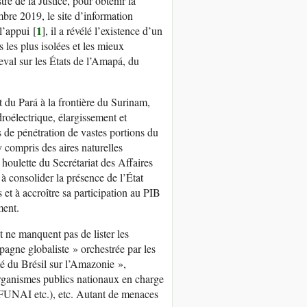
e de la Justice, pour obtenir la
bre 2019, le site d’information
1
l’appui
[
]
, il a révélé l’existence d’un
 les plus isolées et les mieux
eval sur les États de l’Amapá, du
 du Pará à la frontière du Surinam,
oélectrique, élargissement et
 de pénétration de vastes portions du
 y compris des aires naturelles
 houlette du Secrétariat des Affaires
 à consolider la présence de l’État
et à accroître sa participation au PIB
ment.
t ne manquent pas de lister les
mpagne globaliste » orchestrée par les
té du Brésil sur l’Amazonie »,
organismes publics nationaux en charge
a, FUNAI etc.), etc. Autant de menaces