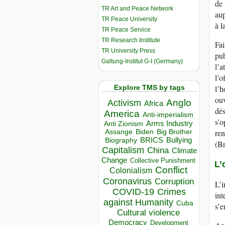
de 
TR Art and Peace Network
aup
TR Peace University
à l
TR Peace Service
TR Research Institute
Fai
TR University Press
pub
Galtung-Institut G-I (Germany)
l’a
l’o
Explore TMS by tags
l’h
ouv
Anglo
Activism
Africa
dés
America
Anti-imperialism
s’o
Arms Industry
Anti Zionism
ren
Biden
Big Brother
Assange
BRICS
Bullying
Biography
(Br
Capitalism
China
Climate
Change
Collective Punishment
L’
Conflict
Colonialism
Coronavirus
Corruption
L’i
COVID-19
Crimes
int
against Humanity
Cuba
s’e
Cultural violence
Democracy
Development