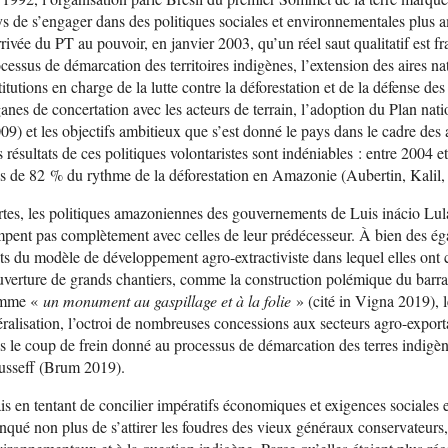
s de s’engager dans des politiques sociales et environnementales plus a
rrivée du PT au pouvoir, en janvier 2003, qu’un réel saut qualitatif est fr
cessus de démarcation des territoires indigènes, l’extension des aires na
titutions en charge de la lutte contre la déforestation et de la défense de
anes de concertation avec les acteurs de terrain, l’adoption du Plan nat
09) et les objectifs ambitieux que s’est donné le pays dans le cadre des 
 résultats de ces politiques volontaristes sont indéniables : entre 2004
s de 82 % du rythme de la déforestation en Amazonie (Aubertin, Kalil,
tes, les politiques amazoniennes des gouvernements de Luis inácio Lul
pent pas complètement avec celles de leur prédécesseur. À bien des éga
its du modèle de développement agro-extractiviste dans lequel elles ont 
uverture de grands chantiers, comme la construction polémique du barra
mme «
un monument au gaspillage et à la folie
» (cité in Vigna 2019), l
éralisation, l’octroi de nombreuses concessions aux secteurs agro-export
s le coup de frein donné au processus de démarcation des terres indig
usseff (Brum 2019).
s en tentant de concilier impératifs économiques et exigences sociales e
qué non plus de s’attirer les foudres des vieux généraux conservateurs