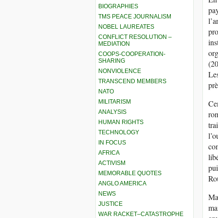
BIOGRAPHIES
pay
TMS PEACE JOURNALISM
l’a
NOBEL LAUREATES
pro
CONFLICT RESOLUTION –
ins
MEDIATION
org
COOPS-COOPERATION-
SHARING
(20
NONVIOLENCE
Les
TRANSCEND MEMBERS
prè
NATO
MILITARISM
Cer
ANALYSIS
rom
HUMAN RIGHTS
tra
TECHNOLOGY
l’o
IN FOCUS
co
AFRICA
lib
ACTIVISM
pui
MEMORABLE QUOTES
Ro
ANGLO AMERICA
NEWS
Mai
JUSTICE
man
WAR RACKET–CATASTROPHE