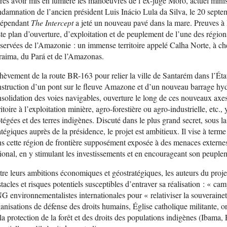
ès avoir mis en lumière les manoeuvres de l’ex-juge Moro, actuel ministr
damnation de l’ancien président Luis Inácio Lula da Silva, le 20 septem
dépendant
The Intercept
a jeté un nouveau pavé dans la mare. Preuves à 
te plan d’ouverture, d’exploitation et de peuplement de l’une des régions
servées de l’Amazonie : un immense territoire appelé Calha Norte, à ch
aima, du Pará et de l’Amazonas.
èvement de la route BR-163 pour relier la ville de Santarém dans l’État
struction d’un pont sur le fleuve Amazone et d’un nouveau barrage hydr
solidation des voies navigables, ouverture le long de ces nouveaux axes
ritoire à l’exploitation minière, agro-forestière ou agro-industrielle, etc.,
tégées et des terres indigènes. Discuté dans le plus grand secret, sous la
atégiques auprès de la présidence, le projet est ambitieux. Il vise à terme
s cette région de frontière supposément exposée à des menaces externes 
ional, en y stimulant les investissements et en encourageant son peuple
re leurs ambitions économiques et géostratégiques, les auteurs du proje
tacles et risques potentiels susceptibles d’entraver sa réalisation : « ca
 environnementalistes internationales pour « relativiser la souveraine
anisations de défense des droits humains, Église catholique militante, 
la protection de la forêt et des droits des populations indigènes (Ibam