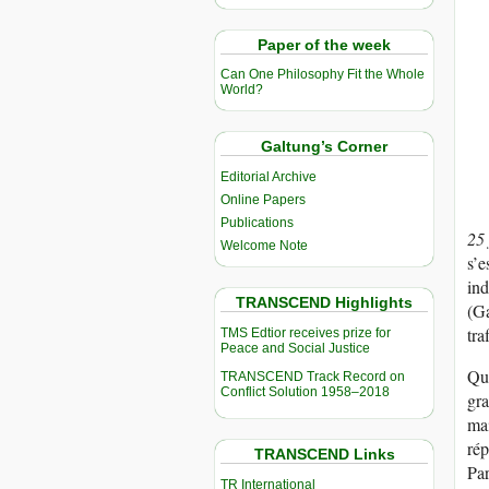
Paper of the week
Can One Philosophy Fit the Whole
World?
Galtung’s Corner
Editorial Archive
Online Papers
Publications
25
Welcome Note
s’e
ind
TRANSCEND Highlights
(Ga
tra
TMS Edtior receives prize for
Peace and Social Justice
Que
TRANSCEND Track Record on
Conflict Solution 1958–2018
gra
mai
rép
TRANSCEND Links
Par
TR International