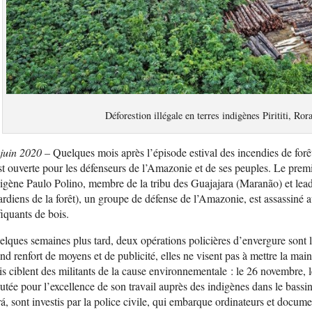
Déforestion illégale en terres indigènes Pirititi, Ror
 juin 2020 –
Quelques mois après l’épisode estival des incendies de forê
st ouverte pour les défenseurs de l’Amazonie et de ses peuples. Le premi
igène Paulo Polino, membre de la tribu des Guajajara (Maranão) et lead
rdiens de la forêt), un groupe de défense de l’Amazonie, est assassiné a
fiquants de bois.
lques semaines plus tard, deux opérations policières d’envergure sont
nd renfort de moyens et de publicité, elles ne visent pas à mettre la main
s ciblent des militants de la cause environnementale : le 26 novembre,
utée pour l’excellence de son travail auprès des indigènes dans le bassi
á, sont investis par la police civile, qui embarque ordinateurs et docum