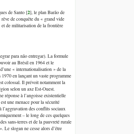
2
ques de Santo
[
]
, le plan Barão de
eux rêve de conquête du « grand vide
 de militarisation de la frontière
tegrar para não entregar). La formule
uvoir au Brésil en 1964 et le
’une « internationalisation » de la
nées 1970 en lançant un vaste programme
t colossal. Il prévoit notamment la
région selon un axe Est-Ouest.
 réponse à l’angoisse existentielle
e est une menace pour la sécurité
à l’aggravation des conflits sociaux
onomiquement – le long de ces quelques
des sans-terres et de la pauvreté rurale
». Le slogan ne cesse alors d’être