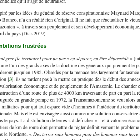
entielles qu’il s’agit de neutraliser.
piré par les idées du général de réserve conspirationniste Maynard Mar
 Branco, n’a en réalité rien d’original. Il ne fait que réactualiser le vi
zonien », à travers son peuplement et son développement économique, et
rd du pays (Dias 2019).
bitions frustrées
ntégrer [le territoire] pour ne pas s’en séparer, en être dépossédé
» (in
ume l’un des grands axes de la doctrine des généraux qui prennent le po
deront jusqu’en 1985. Obsédés par la menace très largement fantasmée d
3
ion
[
]
, ils ne tardent pas à la mettre en pratique dès le début des an
valorisation économique et de peuplement de l’Amazonie. Le chantier es
struction d’une route de plus de 4000 km traversant de part en part la 
ugurée en grande pompe en 1972, la Transamazonienne se veut alors une
 militaires pour qui tout espace vide d’hommes à l’intérieur du territoir
ionale. Mais elle est envisagée aussi comme une solution conservatrice 
s le pays. La distribution de terres « à défricher » – et à valoriser éc
liers de km de route doit permettre de régler définitivement le problème 
s le Nordeste. «
Des terres sans hommes pour des hommes sans terre