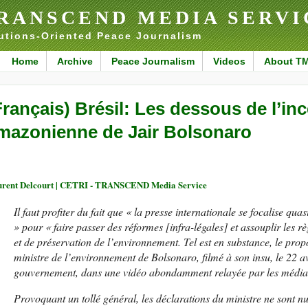
RANSCEND MEDIA SERVI
utions-Oriented Peace Journalism
Home
Archive
Peace Journalism
Videos
About T
Français) Brésil: Les dessous de l’inc
mazonienne de Jair Bolsonaro
rent Delcourt | CETRI - TRANSCEND Media Service
Il faut profiter du fait que « la presse internationale se focalise qua
» pour « faire passer des réformes [infra-légales] et assouplir les r
et de préservation de l’environnement. Tel est en substance, le prop
ministre de l’environnement de Bolsonaro, filmé à son insu, le 22 av
gouvernement, dans une vidéo abondamment relayée par les média
Provoquant un tollé général, les déclarations du ministre ne sont n