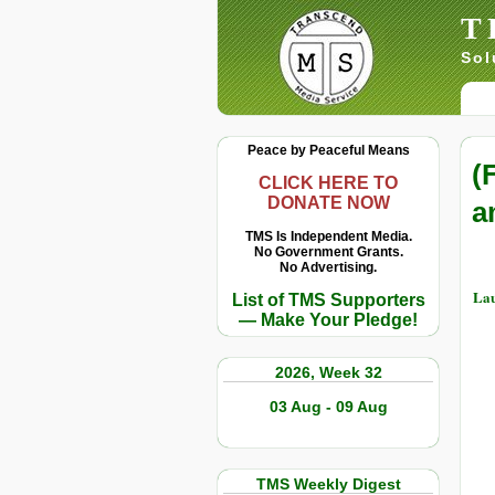
T
Sol
Peace by Peaceful Means
(
CLICK HERE TO
DONATE NOW
a
TMS Is Independent Media.
No Government Grants.
No Advertising.
Lau
List of TMS Supporters
— Make Your Pledge!
2026, Week 32
03 Aug - 09 Aug
TMS Weekly Digest