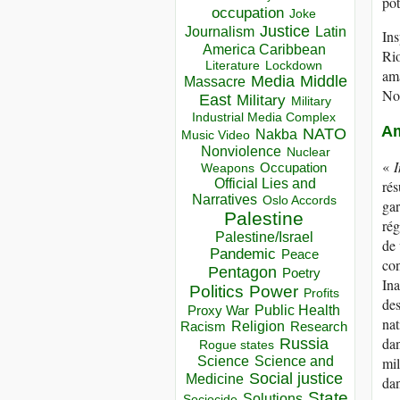
pot
occupation
Joke
Justice
Journalism
Latin
Ins
America Caribbean
Rio
Lockdown
Literature
ama
Media
Middle
Massacre
No
East
Military
Military
Industrial Media Complex
Am
NATO
Nakba
Music Video
Nonviolence
Nuclear
«
I
Occupation
Weapons
Official Lies and
rés
Narratives
Oslo Accords
gar
Palestine
rég
Palestine/Israel
de 
Pandemic
Peace
con
Pentagon
Poetry
Ina
Politics
Power
Profits
des
Public Health
Proxy War
nat
Racism
Religion
Research
dan
Russia
Rogue states
mil
Science
Science and
Social justice
Medicine
dan
State
Solutions
Sociocide