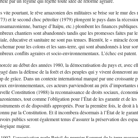
telé par un régime qui rejette toute idée de réforme agraire.
s vite pourtant, le rêve amazonien des militaires se brise sur le mur de
73) et le second choc pétrolier (1979) plongent le pays dans la récessi
ansamazonienne, barrage d’Itaïpu, etc.) plombent les finances publiques
breux chantiers sont abandonnés tandis que les promesses faites par les 
iale, éducative et sanitaire ne sont pas tenues. Bientôt, le « miracle éc
chemar pour les colons et les sans-terre, qui sont abandonnés à leur sort
breux conflits agraires et socio-environnementaux. L’échec est patent.
rcée au début des années 1980, la démocratisation du pays et, avec el
agé dans la défense de la forêt et des peuples qui y vivent donneront au
p de grâce. Dans un contexte international marqué par une croissante p
eux environnementaux, ces acteurs parviendront au prix d’importantes m
velle Constitution (1988) la reconnaissance de droits sociaux, économiq
zoniennes, tout comme l’obligation pour l’État de les garantir et de les r
nstruments et de dispositifs appropriés. Pour la première fois, le droit à 
onnu par la Constitution. Et il incombera désormais à l’État de le garant
voirs publics seront également tenus d’assurer la préservation des espac
logique majeur.
1992, l’organisation parle Brésil du premier Sommet de la terre marque