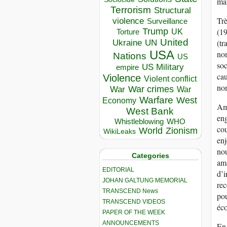
mar
Terrorism
Structural
Trè
violence
Surveillance
(19
Trump
UK
Torture
United
(tr
Ukraine
UN
USA
nom
Nations
US
soc
US Military
empire
cau
Violence
Violent conflict
nom
War crimes
War
War
Warfare
West
Economy
Amo
West Bank
eng
Whistleblowing
WHO
cou
World
Zionism
WikiLeaks
enj
nou
Categories
ama
EDITORIAL
d’i
JOHAN GALTUNG MEMORIAL
rec
TRANSCEND News
pou
TRANSCEND VIDEOS
éco
PAPER OF THE WEEK
ANNOUNCEMENTS
En 