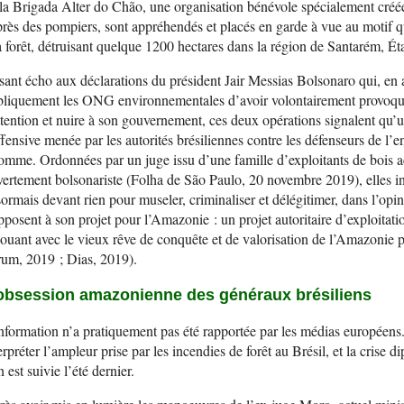
la Brigada Alter do Chão, une organisation bénévole spécialement créée
rès des pompiers, sont appréhendés et placés en garde à vue au motif q
a forêt, détruisant quelque 1200 hectares dans la région de Santarém, É
sant écho aux déclarations du président Jair Messias Bolsonaro qui, en a
liquement les ONG environnementales d’avoir volontairement provoqué
ttention et nuire à son gouvernement, ces deux opérations signalent qu’u
ffensive menée par les autorités brésiliennes contre les défenseurs de l’
omme. Ordonnées par un juge issu d’une famille d’exploitants de bois act
ertement bolsonariste (Folha de São Paulo, 20 novembre 2019), elles in
ormais devant rien pour museler, criminaliser et délégitimer, dans l’opi
pposent à son projet pour l’Amazonie : un projet autoritaire d’exploit
ouant avec le vieux rêve de conquête et de valorisation de l’Amazonie p
um, 2019 ; Dias, 2019).
obsession amazonienne des généraux brésiliens
nformation n’a pratiquement pas été rapportée par les médias européens. 
erpréter l’ampleur prise par les incendies de forêt au Brésil, et la crise d
n est suivie l’été dernier.