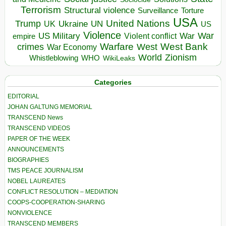
Terrorism
Structural violence
Torture
Surveillance
USA
United Nations
Trump
Ukraine
UK
UN
US
Violence
War
US Military
War
empire
Violent conflict
Warfare
West Bank
crimes
West
War Economy
World
Zionism
Whistleblowing
WHO
WikiLeaks
Categories
EDITORIAL
JOHAN GALTUNG MEMORIAL
TRANSCEND News
TRANSCEND VIDEOS
PAPER OF THE WEEK
ANNOUNCEMENTS
BIOGRAPHIES
TMS PEACE JOURNALISM
NOBEL LAUREATES
CONFLICT RESOLUTION – MEDIATION
COOPS-COOPERATION-SHARING
NONVIOLENCE
TRANSCEND MEMBERS