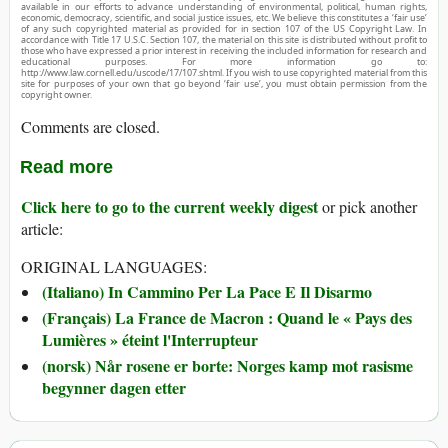
available in our efforts to advance understanding of environmental, political, human rights,
economic, democracy, scientific, and social justice issues, etc. We believe this constitutes a ‘fair use’
of any such copyrighted material as provided for in section 107 of the US Copyright Law. In
accordance with Title 17 U.S.C. Section 107, the material on this site is distributed without profit to
those who have expressed a prior interest in receiving the included information for research and
educational purposes. For more information go to:
http://www.law.cornell.edu/uscode/17/107.shtml. If you wish to use copyrighted material from this
site for purposes of your own that go beyond ‘fair use’, you must obtain permission from the
copyright owner.
Comments are closed.
Read more
Click here to go to the current weekly digest
or pick another
article:
ORIGINAL LANGUAGES:
(Italiano) In Cammino Per La Pace E Il Disarmo
(Français) La France de Macron : Quand le « Pays des
Lumières » éteint l'Interrupteur
(norsk) Når rosene er borte: Norges kamp mot rasisme
begynner dagen etter