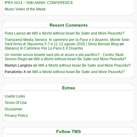
IPRA 2014 – 50th ANNIV. CONFERENCE
Music Video of the Week
Recent Comments
Poka Laenui
on
Will a World without Israel Be Safer and More Peaceful?
Transcend Media Service. In cammino per la Pace e il disarmo. Monte Sole-
Sant’Anna di Stazzema 5-7 e 11-12 agosto 2026 | Silvia Berruto Blog
on
(Italiano) In Cammino Per La Pace E Il Disarmo
Un mondo senza Israele sarà più al sicuro e più pacifico? - Centro Studi
Sereno Regis
on
Will a World without Israel Be Safer and More Peaceful?
Marilyn Langlois
on
Will a World without Israel Be Safer and More Peaceful?
Panatomic-X
on
Will a World without Israel Be Safer and More Peaceful?
Extras
Useful Links
Terms Of Use
Disclaimer
Privacy Policy
Follow TMS