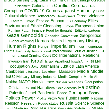
China
BRICS
Climate Change
Bullying
Collective
Conflict
Coronavirus
Colonialism
Punishment
COVID-19
Crimes against Humanity
Corruption
Cuba
Direct violence
Cultural violence
Democracy
Development
Economics
Elites
Ecocide
Economy
Eastern Europe
Environment
European Union
Ethnic Cleansing
Europe
Finance
Food for thought - Editorial cartoon
Famine
Fatah
Gaza
Genocide
Geopolitics
Genocide Convention
Hegemony
Hamas
History
Health
Global warming
Human Rights
Imperialism
Indigenous
Hunger
India
Rights
Inspirational
International Court of Justice ICJ
Inequality
International Relations
International Criminal Court ICC
Israel
Israeli
Invasion
Iran
Israeli Apartheid
Israeli Army
occupation
Justice
Journalism
Latin America
Joke
Media
Middle
Caribbean
Massacre
Lockdown
Literature
East
Military
Military Industrial Media Complex
Music Video
NATO
Nakba
Nonviolence
Occupation
Nuclear Weapons
Palestine
Official Lies and Narratives
Oslo Accords
Pentagon
Pandemic
Palestine/Israel
Peace
Poetry
Politics
Power
Public Health
Proxy War
Racism
Profits
Russia
Religion
Science
Science
Research
Rogue states
State
Social justice
Solutions
and Medicine
Sociocide