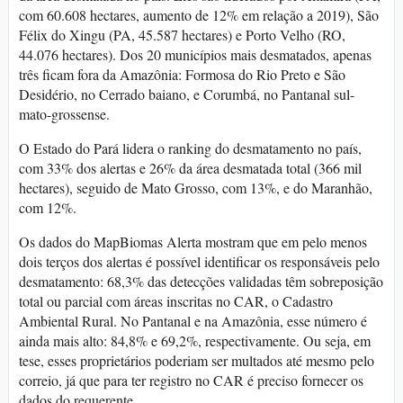
com 60.608 hectares, aumento de 12% em relação a 2019), São
Félix do Xingu (PA, 45.587 hectares) e Porto Velho (RO,
44.076 hectares). Dos 20 municípios mais desmatados, apenas
três ficam fora da Amazônia: Formosa do Rio Preto e São
Desidério, no Cerrado baiano, e Corumbá, no Pantanal sul-
mato-grossense.
O Estado do Pará lidera o ranking do desmatamento no país,
com 33% dos alertas e 26% da área desmatada total (366 mil
hectares), seguido de Mato Grosso, com 13%, e do Maranhão,
com 12%.
Os dados do MapBiomas Alerta mostram que em pelo menos
dois terços dos alertas é possível identificar os responsáveis pelo
desmatamento: 68,3% das detecções validadas têm sobreposição
total ou parcial com áreas inscritas no CAR, o Cadastro
Ambiental Rural. No Pantanal e na Amazônia, esse número é
ainda mais alto: 84,8% e 69,2%, respectivamente. Ou seja, em
tese, esses proprietários poderiam ser multados até mesmo pelo
correio, já que para ter registro no CAR é preciso fornecer os
dados do requerente.