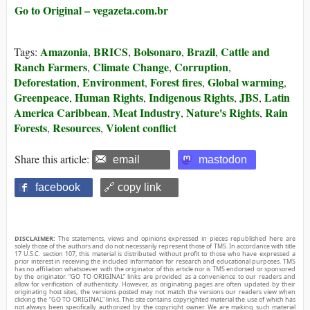
Go to Original – vegazeta.com.br
Amazonia
BRICS
Bolsonaro
Brazil
Cattle and
Tags:
,
,
,
,
Ranch Farmers
Climate Change
Corruption
,
,
,
Deforestation
Environment
Forest fires
Global warming
,
,
,
,
Greenpeace
Human Rights
Indigenous Rights
JBS
Latin
,
,
,
,
America Caribbean
Meat Industry
Nature's Rights
Rain
,
,
,
Forests
Resources
Violent conflict
,
,
Share this article:
email
mastodon
facebook
🔗 copy link
DISCLAIMER:
The statements, views and opinions expressed in pieces republished here are
solely those of the authors and do not necessarily represent those of TMS. In accordance with title
17 U.S.C. section 107, this material is distributed without profit to those who have expressed a
prior interest in receiving the included information for research and educational purposes. TMS
has no affiliation whatsoever with the originator of this article nor is TMS endorsed or sponsored
by the originator. “GO TO ORIGINAL” links are provided as a convenience to our readers and
allow for verification of authenticity. However, as originating pages are often updated by their
originating host sites, the versions posted may not match the versions our readers view when
clicking the “GO TO ORIGINAL” links. This site contains copyrighted material the use of which has
not always been specifically authorized by the copyright owner. We are making such material