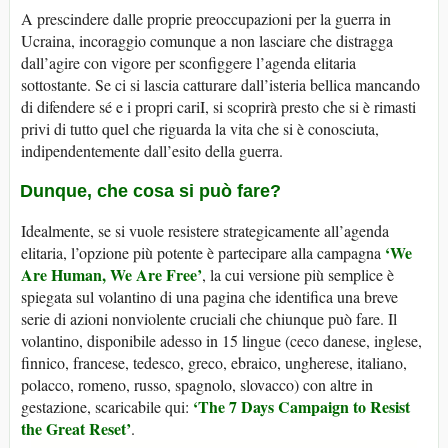
A prescindere dalle proprie preoccupazioni per la guerra in
Ucraina, incoraggio comunque a non lasciare che distragga
dall’agire con vigore per sconfiggere l’agenda elitaria
sottostante. Se ci si lascia catturare dall’isteria bellica mancando
di difendere sé e i propri cariI, si scoprirà presto che si è rimasti
privi di tutto quel che riguarda la vita che si è conosciuta,
indipendentemente dall’esito della guerra.
Dunque, che cosa si può fare?
Idealmente, se si vuole resistere strategicamente all’agenda
‘We
elitaria, l’opzione più potente è partecipare alla campagna
Are Human, We Are Free’
, la cui versione più semplice è
spiegata sul volantino di una pagina che identifica una breve
serie di azioni nonviolente cruciali che chiunque può fare. Il
volantino, disponibile adesso in 15 lingue (ceco danese, inglese,
finnico, francese, tedesco, greco, ebraico, ungherese, italiano,
polacco, romeno, russo, spagnolo, slovacco) con altre in
‘The 7 Days Campaign to Resist
gestazione, scaricabile qui:
the Great Reset’
.