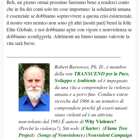
Beh, un giorno ormai prossimo faremmo bene a renderci conto
che in fin dei conti solo tre cose importano: la solidarietà umana
è essenziale se dobbiamo sopravvivere a questa crisi esistenziale,
il nostro vero nemico non sono gli altri [nostri pari] bensì la folle
Elite Globale, e noi dobbiamo agire con vigore e nonviolenza se
dobbiamo sconfiggerla. Altrimenti un futuro umano valevole la
vita sarà breve.
______________________________________________
Robert Burrowes, Ph. D., è membro
della
rete
TRANSCEND per la Pace,
Sviluppo e Ambiente
ed
è impegnato
da una vita a comprendere la violenza
umana e a porvi fine. Conduce estese
ricerche dal 1966 in un tentativo di
comprendere perché gli esseri umani
siano violenti ed è un attivista
Why Violence?
nonviolento dal 1981.È autore di
(Perché la violenza?). Siti web:
(
Charter
) (
Flame Tree
Project
) (
Songs of Nonviolence
) (
Nonviolent Campaign