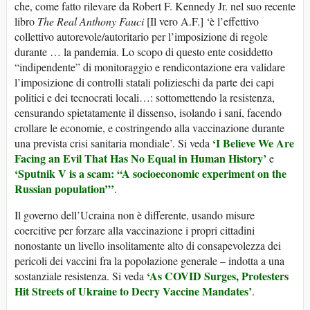
che, come fatto rilevare da Robert F. Kennedy Jr. nel suo recente
libro
The Real Anthony Fauci
[Il vero A.F.] ‘è l’effettivo
collettivo autorevole/autoritario per l’imposizione di regole
durante … la pandemia. Lo scopo di questo ente cosiddetto
“indipendente” di monitoraggio e rendicontazione era validare
l’imposizione di controlli statali polizieschi da parte dei capi
politici e dei tecnocrati locali…: sottomettendo la resistenza,
censurando spietatamente il dissenso, isolando i sani, facendo
crollare le economie, e costringendo alla vaccinazione durante
‘I Believe We Are
una prevista crisi sanitaria mondiale’. Si veda
Facing an Evil That Has No Equal in Human History’
e
‘Sputnik V is a scam: “A socioeconomic experiment on the
Russian population”’
.
Il governo dell’Ucraina non è differente, usando misure
coercitive per forzare alla vaccinazione i propri cittadini
nonostante un livello insolitamente alto di consapevolezza dei
pericoli dei vaccini fra la popolazione generale – indotta a una
‘As COVID Surges, Protesters
sostanziale resistenza. Si veda
Hit Streets of Ukraine to Decry Vaccine Mandates’
.