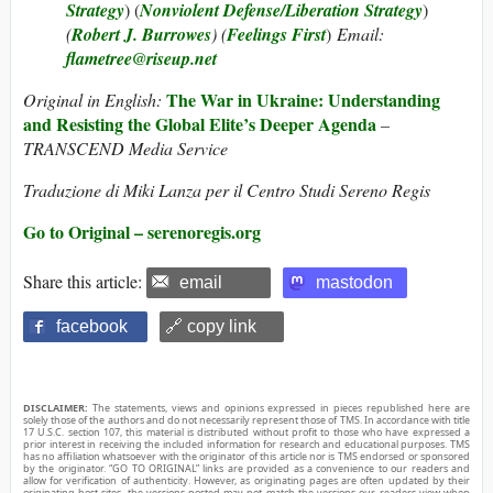
Strategy
) (
Nonviolent Defense/Liberation Strategy
)
(
Robert J. Burrowes
) (
Feelings First
)
Email:
flametree@riseup.net
The War in Ukraine: Understanding
Original in English:
and Resisting the Global Elite’s Deeper Agenda
–
TRANSCEND Media Service
Traduzione di Miki Lanza per il Centro Studi Sereno Regis
Go to Original – serenoregis.org
Share this article:
email
mastodon
facebook
🔗 copy link
DISCLAIMER:
The statements, views and opinions expressed in pieces republished here are
solely those of the authors and do not necessarily represent those of TMS. In accordance with title
17 U.S.C. section 107, this material is distributed without profit to those who have expressed a
prior interest in receiving the included information for research and educational purposes. TMS
has no affiliation whatsoever with the originator of this article nor is TMS endorsed or sponsored
by the originator. “GO TO ORIGINAL” links are provided as a convenience to our readers and
allow for verification of authenticity. However, as originating pages are often updated by their
originating host sites, the versions posted may not match the versions our readers view when