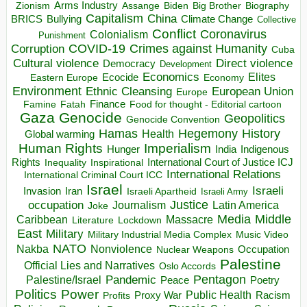
Arms Industry
Biden
Big Brother
Zionism
Assange
Biography
Capitalism
China
BRICS
Climate Change
Bullying
Collective
Conflict
Coronavirus
Colonialism
Punishment
COVID-19
Crimes against Humanity
Corruption
Cuba
Direct violence
Cultural violence
Democracy
Development
Economics
Elites
Ecocide
Economy
Eastern Europe
Environment
European Union
Ethnic Cleansing
Europe
Finance
Food for thought - Editorial cartoon
Famine
Fatah
Gaza
Genocide
Geopolitics
Genocide Convention
Hegemony
Hamas
History
Health
Global warming
Human Rights
Imperialism
Indigenous
Hunger
India
Rights
Inspirational
International Court of Justice ICJ
Inequality
International Relations
International Criminal Court ICC
Israel
Israeli
Invasion
Iran
Israeli Apartheid
Israeli Army
occupation
Justice
Journalism
Latin America
Joke
Media
Middle
Caribbean
Massacre
Lockdown
Literature
East
Military
Military Industrial Media Complex
Music Video
NATO
Nakba
Nonviolence
Occupation
Nuclear Weapons
Palestine
Official Lies and Narratives
Oslo Accords
Pentagon
Pandemic
Palestine/Israel
Peace
Poetry
Politics
Power
Public Health
Proxy War
Racism
Profits