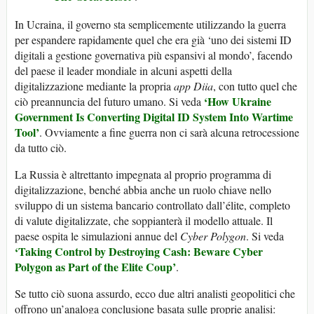
In Ucraina, il governo sta semplicemente utilizzando la guerra
per espandere rapidamente quel che era già ‘uno dei sistemi ID
digitali a gestione governativa più espansivi al mondo’, facendo
del paese il leader mondiale in alcuni aspetti della
digitalizzazione mediante la propria
app Diia
, con tutto quel che
‘How Ukraine
ciò preannuncia del futuro umano. Si veda
Government Is Converting Digital ID System Into Wartime
Tool’
. Ovviamente a fine guerra non ci sarà alcuna retrocessione
da tutto ciò.
La Russia è altrettanto impegnata al proprio programma di
digitalizzazione, benché abbia anche un ruolo chiave nello
sviluppo di un sistema bancario controllato dall’élite, completo
di valute digitalizzate, che soppianterà il modello attuale. Il
paese ospita le simulazioni annue del
Cyber Polygon
. Si veda
‘Taking Control by Destroying Cash: Beware Cyber
Polygon as Part of the Elite Coup’
.
Se tutto ciò suona assurdo, ecco due altri analisti geopolitici che
offrono un’analoga conclusione basata sulle proprie analisi: