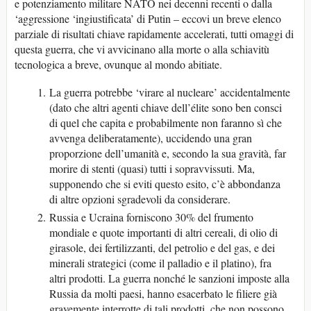
e potenziamento militare NATO nei decenni recenti o dalla
‘aggressione ‘ingiustificata’ di Putin – eccovi un breve elenco
parziale di risultati chiave rapidamente accelerati, tutti omaggi di
questa guerra, che vi avvicinano alla morte o alla schiavitù
tecnologica a breve, ovunque al mondo abitiate.
La guerra potrebbe ‘virare al nucleare’ accidentalmente
(dato che altri agenti chiave dell’élite sono ben consci
di quel che capita e probabilmente non faranno sì che
avvenga deliberatamente), uccidendo una gran
proporzione dell’umanità e, secondo la sua gravità, far
morire di stenti (quasi) tutti i sopravvissuti. Ma,
supponendo che si eviti questo esito, c’è abbondanza
di altre opzioni sgradevoli da considerare.
Russia e Ucraina forniscono 30% del frumento
mondiale e quote importanti di altri cereali, di olio di
girasole, dei fertilizzanti, del petrolio e del gas, e dei
minerali strategici (come il palladio e il platino), fra
altri prodotti. La guerra nonché le sanzioni imposte alla
Russia da molti paesi, hanno esacerbato le filiere già
gravemente interrotte di tali prodotti, che non possono