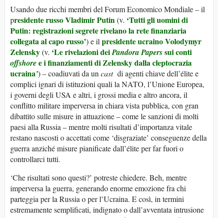
Usando due ricchi membri del Forum Economico Mondiale – il
residente russo Vladimir Putin
‘Tutti gli uomini di
p
(v.
Putin: registrazioni segrete rivelano la rete finanziaria
collegata al capo russo’
presidente ucraino Volodymyr
) e il
Zelensky
‘Le rivelazioni dei
sui conti
(v.
Pandora Papers
e i finanziamenti di Zelensky dalla cleptocrazia
offshore
ucraina
’
) – coadiuvati da un
cast
di agenti chiave dell’élite e
complici ignari di istituzioni quali la NATO, l’Unione Europea,
i governi degli USA e altri, i grossi media e altro ancora, il
conflitto militare imperversa in chiara vista pubblica, con gran
dibattito sulle misure in attuazione – come le sanzioni di molti
paesi alla Russia – mentre molti risultati d’importanza vitale
restano nascosti o accettati come ‘disgraziate’ conseguenze della
guerra anziché misure pianificate dall’élite per far fuori o
controllarci tutti.
‘Che risultati sono questi?’ potreste chiedere. Beh, mentre
imperversa la guerra, generando enorme emozione fra chi
parteggia per la Russia o per l’Ucraina. E così, in termini
estremamente semplificati, indignato o dall’avventata intrusione