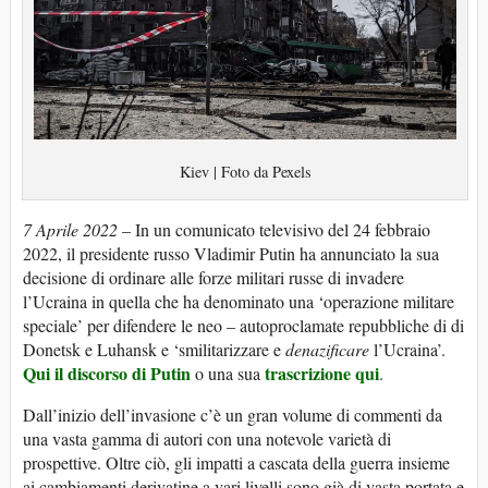
Kiev | Foto da Pexels
7 Aprile 2022
– In un comunicato televisivo del 24 febbraio
2022, il presidente russo Vladimir Putin ha annunciato la sua
decisione di ordinare alle forze militari russe di invadere
l’Ucraina in quella che ha denominato una ‘operazione militare
speciale’ per difendere le neo – autoproclamate repubbliche di di
Donetsk e Luhansk e ‘smilitarizzare e
denazificare
l’Ucraina’.
Qui il discorso di Putin
trascrizione qui
o una sua
.
Dall’inizio dell’invasione c’è un gran volume di commenti da
una vasta gamma di autori con una notevole varietà di
prospettive. Oltre ciò, gli impatti a cascata della guerra insieme
ai cambiamenti derivatine a vari livelli sono già di vasta portata e