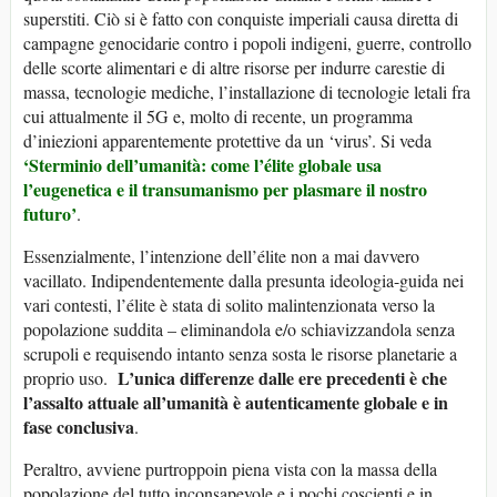
superstiti. Ciò si è fatto con conquiste imperiali causa diretta di
campagne genocidarie contro i popoli indigeni, guerre, controllo
delle scorte alimentari e di altre risorse per indurre carestie di
massa, tecnologie mediche, l’installazione di tecnologie letali fra
cui attualmente il 5G e, molto di recente, un programma
d’iniezioni apparentemente protettive da un ‘virus’. Si veda
‘Sterminio dell’umanità: come l’élite globale usa
l’eugenetica e il transumanismo per plasmare il nostro
futuro’
.
Essenzialmente, l’intenzione dell’élite non a mai davvero
vacillato. Indipendentemente dalla presunta ideologia-guida nei
vari contesti, l’élite è stata di solito malintenzionata verso la
popolazione suddita – eliminandola e/o schiavizzandola senza
scrupoli e requisendo intanto senza sosta le risorse planetarie a
L’unica differenze dalle ere precedenti è che
proprio uso.
l’assalto attuale all’umanità è autenticamente globale e in
fase conclusiva
.
Peraltro, avviene purtroppoin piena vista con la massa della
popolazione del tutto inconsapevole e i pochi coscienti e in