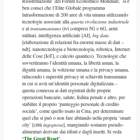
Risistemazione’ del Forum Economico Mondiale, si è
ben consci che l’Elite Globale programma
latrasformazione di 200 aree di vita umana utilizzando
tecnologie associate alla
quarta rivoluzione industriale
e al
transumanismo
(ivi compresi 5G e 6G, armi
militari, intelligenza artificiale [AI],
big data
[elaborazione di relazioni fra enormi masse di dati –
ndt], nanotecnologia e biotecnologia, robotica, Internet
delle Cose [IoT], e calcolo quantico). Tecnologie che
sovvertiranno l’identità umana, la libertà uman, la
dignità umana, la volizione umana e la privacy umana,
riducendo i superstiti privacy in schiavitù transumana
in cui si avrà un’identità personale digitalizzata –
questa connessa ai dati registrati delle proprie
operazioni bancarie, salute, fedina penale e altro, per
stabilire il proprio ‘punteggio personale di credito
sociale’, come quello usato in Cina, per determinare
quel che si può o non fare abitando nella propria ‘smart
city’ [città
ingegnosa
], mangiando sostanze pseudo-
alimentari derivate dai rifiuti e dagli insetti. Si veda
‘The Great Reset’
.