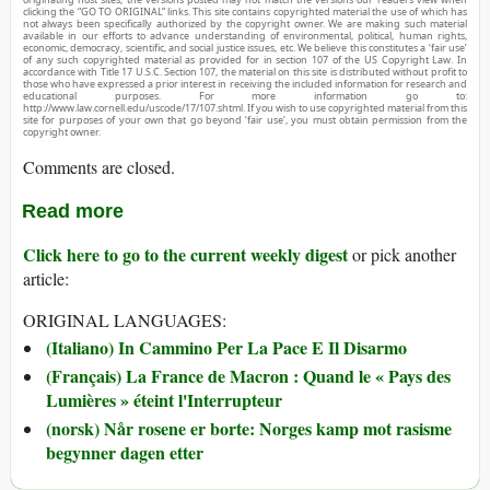
clicking the “GO TO ORIGINAL” links. This site contains copyrighted material the use of which has
not always been specifically authorized by the copyright owner. We are making such material
available in our efforts to advance understanding of environmental, political, human rights,
economic, democracy, scientific, and social justice issues, etc. We believe this constitutes a ‘fair use’
of any such copyrighted material as provided for in section 107 of the US Copyright Law. In
accordance with Title 17 U.S.C. Section 107, the material on this site is distributed without profit to
those who have expressed a prior interest in receiving the included information for research and
educational purposes. For more information go to:
http://www.law.cornell.edu/uscode/17/107.shtml. If you wish to use copyrighted material from this
site for purposes of your own that go beyond ‘fair use’, you must obtain permission from the
copyright owner.
Comments are closed.
Read more
Click here to go to the current weekly digest
or pick another
article:
ORIGINAL LANGUAGES:
(Italiano) In Cammino Per La Pace E Il Disarmo
(Français) La France de Macron : Quand le « Pays des
Lumières » éteint l'Interrupteur
(norsk) Når rosene er borte: Norges kamp mot rasisme
begynner dagen etter