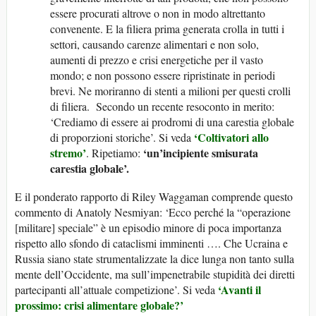
essere procurati altrove o non in modo altrettanto
convenente. E la filiera prima generata crolla in tutti i
settori, causando carenze alimentari e non solo,
aumenti di prezzo e crisi energetiche per il vasto
mondo; e non possono essere ripristinate in periodi
brevi. Ne moriranno di stenti a milioni per questi crolli
di filiera. Secondo un recente resoconto in merito:
‘Crediamo di essere ai prodromi di una carestia globale
‘Coltivatori allo
di proporzioni storiche’. Si veda
stremo’
‘un’incipiente smisurata
. Ripetiamo:
carestia globale’.
E il ponderato rapporto di Riley Waggaman comprende questo
commento di Anatoly Nesmiyan: ‘Ecco perché la “operazione
[militare] speciale” è un episodio minore di poca importanza
rispetto allo sfondo di cataclismi imminenti …. Che Ucraina e
Russia siano state strumentalizzate la dice lunga non tanto sulla
mente dell’Occidente, ma sull’impenetrabile stupidità dei diretti
‘Avanti il
partecipanti all’attuale competizione’. Si veda
prossimo: crisi alimentare globale?’