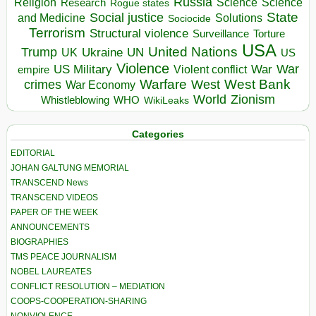
Russia
Religion
Science
Science
Research
Rogue states
State
Social justice
Solutions
and Medicine
Sociocide
Terrorism
Structural violence
Torture
Surveillance
USA
United Nations
Trump
Ukraine
UK
UN
US
Violence
War
US Military
War
empire
Violent conflict
Warfare
West Bank
crimes
West
War Economy
World
Zionism
Whistleblowing
WHO
WikiLeaks
Categories
EDITORIAL
JOHAN GALTUNG MEMORIAL
TRANSCEND News
TRANSCEND VIDEOS
PAPER OF THE WEEK
ANNOUNCEMENTS
BIOGRAPHIES
TMS PEACE JOURNALISM
NOBEL LAUREATES
CONFLICT RESOLUTION – MEDIATION
COOPS-COOPERATION-SHARING