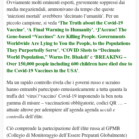
Ovviamente molti eminenti esperti, grevemente soppressi dai
media megaziendali, ammonivano da tempo che queste
‘iniezioni mortali’ avrebbero ‘decimato l’umanità’. Per un
‘The Truth about the Covid-19
piccolo campione, si veda
Vaccine’
‘A Final Warning to Humanity’
‘J’Accuse! The
,
,
Gene-based “Vaccines” Are Killing People. Governments
Worldwide Are Lying to You the People, to the Populations
They Purportedly Serve’
‘COVID Shots to “Decimate
,
World Population,” Warns Dr. Bhakdi’
‘BREAKING –
e
Over 150,000 people including 600 children have died due to
the Covid-19 Vaccines in the USA’
.
Ma un rapido controllo rivela che i governi russo e ucraino
hanno entrambi partecipato entusiasticamente a tutta quanta la
truffa del ‘virus’/‘vaccino’ Covid-19 imponendo la ben nota
gamma di misure – vaccinazioni obbligatorie, codici QR … –
attuate altrove per adempiere all’agenda agenda
uccidi e
controlla
dell’élite.
Ciò comprende la partecipazione dell’élite russa al GPMB
(Collegio di Monitoraggio dell’Essere Preparati Globalmente)