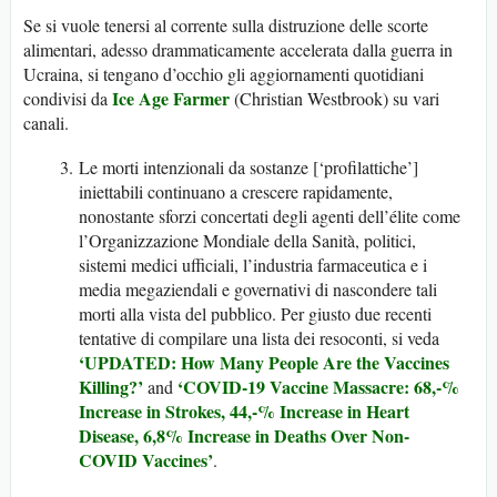
Se si vuole tenersi al corrente sulla distruzione delle scorte
alimentari, adesso drammaticamente accelerata dalla guerra in
Ucraina, si tengano d’occhio gli aggiornamenti quotidiani
Ice Age Farmer
condivisi da
(Christian Westbrook) su vari
canali.
Le morti intenzionali da sostanze [‘profilattiche’]
iniettabili continuano a crescere rapidamente,
nonostante sforzi concertati degli agenti dell’élite come
l’Organizzazione Mondiale della Sanità, politici,
sistemi medici ufficiali, l’industria farmaceutica e i
media megaziendali e governativi di nascondere tali
morti alla vista del pubblico. Per giusto due recenti
tentative di compilare una lista dei resoconti, si veda
‘UPDATED: How Many People Are the Vaccines
Killing?’
‘COVID-19 Vaccine Massacre: 68,-%
and
Increase in Strokes, 44,-% Increase in Heart
Disease, 6,8% Increase in Deaths Over Non-
COVID Vaccines’
.