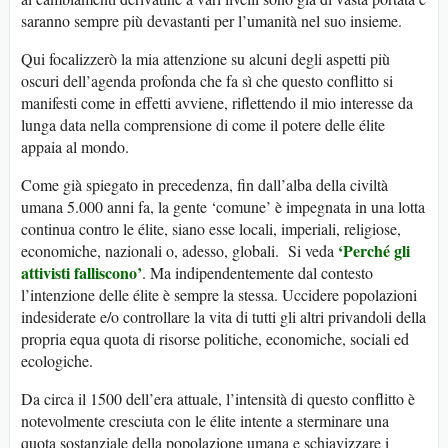
saranno sempre più devastanti per l’umanità nel suo insieme.
Qui focalizzerò la mia attenzione su alcuni degli aspetti più
oscuri dell’agenda profonda che fa sì che questo conflitto si
manifesti come in effetti avviene, riflettendo il mio interesse da
lunga data nella comprensione di come il potere delle élite
appaia al mondo.
Come già spiegato in precedenza, fin dall’alba della civiltà
umana 5.000 anni fa, la gente ‘comune’ è impegnata in una lotta
continua contro le élite, siano esse locali, imperiali, religiose,
‘Perché gli
economiche, nazionali o, adesso, globali. Si veda
attivisti falliscono’
. Ma indipendentemente dal contesto
l’intenzione delle élite è sempre la stessa. Uccidere popolazioni
indesiderate e/o controllare la vita di tutti gli altri privandoli della
propria equa quota di risorse politiche, economiche, sociali ed
ecologiche.
Da circa il 1500 dell’era attuale, l’intensità di questo conflitto è
notevolmente cresciuta con le élite intente a sterminare una
quota sostanziale della popolazione umana e schiavizzare i