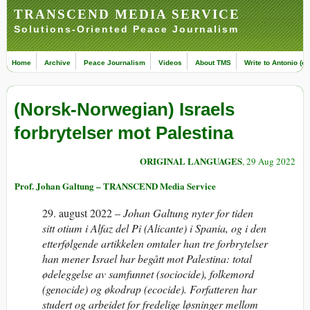
TRANSCEND MEDIA SERVICE
Solutions-Oriented Peace Journalism
Home
Archive
Peace Journalism
Videos
About TMS
Write to Antonio (ed
(Norsk-Norwegian) Israels
forbrytelser mot Palestina
ORIGINAL LANGUAGES
, 29 Aug 2022
Prof. Johan Galtung – TRANSCEND Media Service
29. august 2022
–
Johan Galtung nyter for tiden
sitt otium i Alfaz del Pi (Alicante) i Spania, og i den
etterfølgende artikkelen omtaler han tre forbrytelser
han mener Israel har begått mot Palestina: total
ødeleggelse av samfunnet (sociocide), folkemord
(genocide) og økodrap (ecocide). Forfatteren har
studert og arbeidet for fredelige løsninger mellom