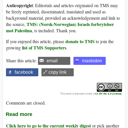
Anticopyright
: Editorials and articles originated on TMS may
be freely reprinted, disseminated, translated and used as
background material, provided an acknowledgement and link to
TMS: (Norsk-Norwegian) Israels forbrytelser
the source,
mot Palestina
, is included. Thank you.
donate to TMS
If you enjoyed this article, please
to join the
list of TMS Supporters
growing
.
Share this article:
email
mastodon
facebook
🔗 copy link
This work is licensed under a
CC BY-NC 4.0 License
.
Comments are closed.
Read more
Click here to go to the current weekly digest
or pick another