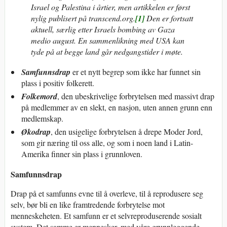
Israel og Palestina i årtier, men artikkelen er først
nylig publisert på transcend.org.
[1]
Den er fortsatt
aktuell, særlig etter Israels bombing av Gaza
medio august. En sammenlikning med USA kan
tyde på at begge land går nedgangstider i møte.
Samfunnsdrap
er et nytt begrep som ikke har funnet sin
plass i positiv folkerett.
Folkemord
, den ubeskrivelige forbrytelsen med massivt drap
på medlemmer av en slekt, en nasjon, uten annen grunn enn
medlemskap.
Økodrap
, den usigelige forbrytelsen å drepe Moder Jord,
som gir næring til oss alle, og som i noen land i Latin-
Amerika finner sin plass i grunnloven.
Samfunnsdrap
Drap på et samfunns evne til å overleve, til å reprodusere seg
selv, bør bli en like framtredende forbrytelse mot
menneskeheten. Et samfunn er et selvreproduserende sosialt
system. Det samme er mennesker, med våre grunnleggende