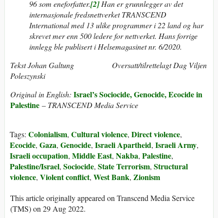
96 som eneforfatter.
[2]
Han er grunnlegger av det
internasjonale fredsnettverket TRANSCEND
International med 13 ulike programmer i 22 land og har
skrevet mer enn 500 ledere for nettverket. Hans forrige
innlegg ble publisert i Helsemagasinet nr. 6/2020.
Tekst Johan Galtung Oversatt/tilrettelagt Dag Viljen
Poleszynski
Israel’s Sociocide, Genocide, Ecocide in
Original in English:
Palestine
–
TRANSCEND Media Service
Colonialism
Cultural violence
Direct violence
Tags:
,
,
,
Ecocide
Gaza
Genocide
Israeli Apartheid
Israeli Army
,
,
,
,
,
Israeli occupation
Middle East
Nakba
Palestine
,
,
,
,
Palestine/Israel
Sociocide
State Terrorism
Structural
,
,
,
violence
Violent conflict
West Bank
Zionism
,
,
,
This article originally appeared on Transcend Media Service
(TMS) on 29 Aug 2022.