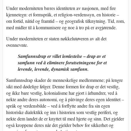
Under moderniteten bæres identiteten av nasjonen, med fire
kjennetegn: et formspråk, et religion-verdenssyn, en historie –
om fortid, nåtid og framtid – og geografisk tilknytning. Tid, rom,
med midler til å kommunisere og noe å tro på er avgjørende.
Under moderniteten er staten nøkkelutøveren av alt det
ovennevnte.
–
Samfunnsdrap er villet lemlestelse
drap av et
samfunn ved å eliminere forutsetningene for et
levende, levende, dynamisk samfunn.
Samfunnsdrap skader de menneskelige medlemmene; på lengre
sikt med dødelige følger. Denne formen for drap er det vestlig,
og ikke bare vestlig, kolonialisme har gjort i århundrer, ved å
nekte andre deres autonomi, og å påtvinge deres egen identitet –
språk og verdensbilde – ved å forflytte andre fra sin egen
historiske dialektikk og inn i historien som vestlig periferi, og
nekte dem landet de er knyttet til med hjerte og sinn. Det gjelder
også kroppene deres når det gjelder behov for sikkerhet og