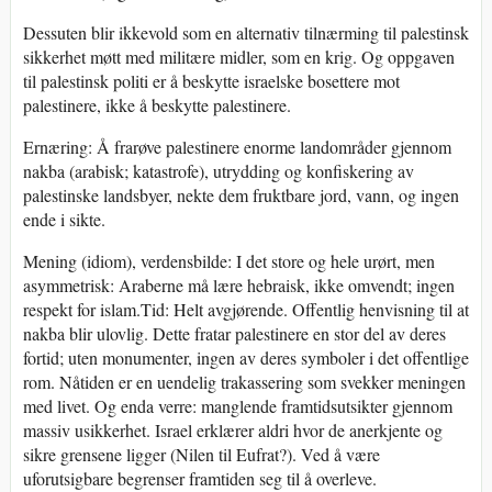
Dessuten blir ikkevold som en alternativ tilnærming til palestinsk
sikkerhet møtt med militære midler, som en krig. Og oppgaven
til palestinsk politi er å beskytte israelske bosettere mot
palestinere, ikke å beskytte palestinere.
Ernæring: Å frarøve palestinere enorme landområder gjennom
nakba (arabisk; katastrofe), utrydding og konfiskering av
palestinske landsbyer, nekte dem fruktbare jord, vann, og ingen
ende i sikte.
Mening (idiom), verdensbilde: I det store og hele urørt, men
asymmetrisk: Araberne må lære hebraisk, ikke omvendt; ingen
respekt for islam.Tid: Helt avgjørende. Offentlig henvisning til at
nakba blir ulovlig. Dette fratar palestinere en stor del av deres
fortid; uten monumenter, ingen av deres symboler i det offentlige
rom. Nåtiden er en uendelig trakassering som svekker meningen
med livet. Og enda verre: manglende framtidsutsikter gjennom
massiv usikkerhet. Israel erklærer aldri hvor de anerkjente og
sikre grensene ligger (Nilen til Eufrat?). Ved å være
uforutsigbare begrenser framtiden seg til å overleve.