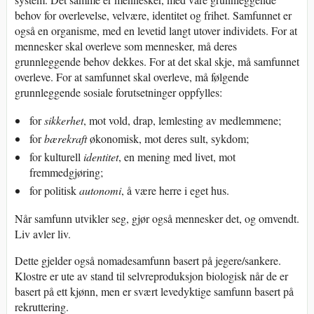
behov for overlevelse, velvære, identitet og frihet. Samfunnet er
også en organisme, med en levetid langt utover individets. For at
mennesker skal overleve som mennesker, må deres
grunnleggende behov dekkes. For at det skal skje, må samfunnet
overleve. For at samfunnet skal overleve, må følgende
grunnleggende sosiale forutsetninger oppfylles:
for
sikkerhet
, mot vold, drap, lemlesting av medlemmene;
for
bærekraft
økonomisk, mot deres sult, sykdom;
for kulturell
identitet
, en mening med livet, mot
fremmedgjøring;
for politisk
autonomi
, å være herre i eget hus.
Når samfunn utvikler seg, gjør også mennesker det, og omvendt.
Liv avler liv.
Dette gjelder også nomadesamfunn basert på jegere/sankere.
Klostre er ute av stand til selvreproduksjon biologisk når de er
basert på ett kjønn, men er svært levedyktige samfunn basert på
rekruttering.