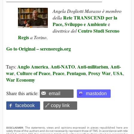
Angela Dogliotti Marasso
è membro
Rete TRANSCEND per la
della
Pace, Sviluppo e Ambiente
e
Centro Studi Sereno
direttrice
del
Regis
a Torino
.
Go to Original – serenoregis.org
Anglo America
Anti-NATO
Anti-militarism
Anti-
Tags:
,
,
,
war
Culture of Peace
Peace
Pentagon
Proxy War
USA
,
,
,
,
,
,
War Economy
Share this article:
email
mastodon
facebook
🔗 copy link
DISCLAIMER:
The statements, views and opinions expressed in pieces republished here are
solely those of the authors and do not necessarily represent those of TMS. In accordance with title