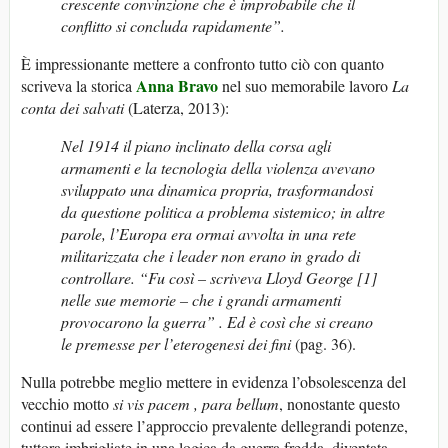
crescente convinzione che è improbabile che il
conflitto si concluda rapidamente”.
È impressionante mettere a confronto tutto ciò con quanto
Anna Bravo
scriveva la storica
nel suo memorabile lavoro
La
conta
dei
salvati
(Laterza, 2013):
Nel
1914
il
piano
inclinato
della
corsa
agli
armamenti
e
la
tecnologia
della
violenza
avevano
sviluppato
una
dinamica
propria,
trasformandosi
da
questione
politica
a
problema
sistemico;
in
altre
parole,
l’Europa
era
ormai
avvolta
in
una
rete
militarizzata
che
i
leader
non
erano
in
grado
di
controllare.
“Fu
così
–
scriveva
Lloyd
George [1]
nelle
sue
memorie
–
che
i
grandi
armamenti
provocarono
la
guerra”
.
Ed
è
così
che
si
creano
le
premesse
per
l’eterogenesi
dei
fini
(pag. 36).
Nulla potrebbe meglio mettere in evidenza l’obsolescenza del
vecchio motto
si
vis
pacem
,
para
bellum
, nonostante questo
continui ad essere l’approccio prevalente dellegrandi potenze,
tuttora imbrigliate in una logica da guerra fredda, diventata