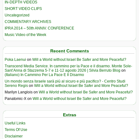
IN-DEPTH VIDEOS
SHORT VIDEO CLIPS
Uncategorized
COMMENTARY ARCHIVES
IPRA 2014 – 50th ANNIV. CONFERENCE
Music Video of the Week
Recent Comments
Poka Laenui
on
Will a World without Israel Be Safer and More Peaceful?
Transcend Media Service. In cammino per la Pace e il disarmo. Monte Sole-
Sant’Anna di Stazzema 5-7 e 11-12 agosto 2026 | Silvia Berruto Blog
on
(Italiano) In Cammino Per La Pace E Il Disarmo
Un mondo senza Israele sarà più al sicuro e più pacifico? - Centro Studi
Sereno Regis
on
Will a World without Israel Be Safer and More Peaceful?
Marilyn Langlois
on
Will a World without Israel Be Safer and More Peaceful?
Panatomic-X
on
Will a World without Israel Be Safer and More Peaceful?
Extras
Useful Links
Terms Of Use
Disclaimer