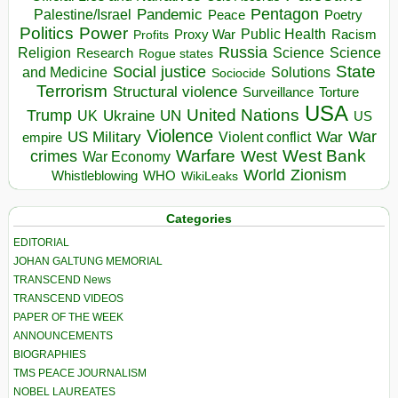
Pentagon
Pandemic
Palestine/Israel
Peace
Poetry
Politics
Power
Public Health
Proxy War
Racism
Profits
Russia
Religion
Science
Science
Research
Rogue states
State
Social justice
Solutions
and Medicine
Sociocide
Terrorism
Structural violence
Torture
Surveillance
USA
United Nations
Trump
Ukraine
UK
UN
US
Violence
War
US Military
War
empire
Violent conflict
Warfare
West Bank
crimes
West
War Economy
World
Zionism
Whistleblowing
WHO
WikiLeaks
Categories
EDITORIAL
JOHAN GALTUNG MEMORIAL
TRANSCEND News
TRANSCEND VIDEOS
PAPER OF THE WEEK
ANNOUNCEMENTS
BIOGRAPHIES
TMS PEACE JOURNALISM
NOBEL LAUREATES