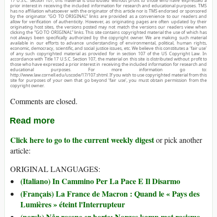
17 U.S.C. section 107, this material is distributed without profit to those who have expressed a
prior interest in receiving the included information for research and educational purposes. TMS
has no affiliation whatsoever with the originator of this article nor is TMS endorsed or sponsored
by the originator. “GO TO ORIGINAL” links are provided as a convenience to our readers and
allow for verification of authenticity. However, as originating pages are often updated by their
originating host sites, the versions posted may not match the versions our readers view when
clicking the “GO TO ORIGINAL” links. This site contains copyrighted material the use of which has
not always been specifically authorized by the copyright owner. We are making such material
available in our efforts to advance understanding of environmental, political, human rights,
economic, democracy, scientific, and social justice issues, etc. We believe this constitutes a ‘fair use’
of any such copyrighted material as provided for in section 107 of the US Copyright Law. In
accordance with Title 17 U.S.C. Section 107, the material on this site is distributed without profit to
those who have expressed a prior interest in receiving the included information for research and
educational purposes. For more information go to:
http://www.law.cornell.edu/uscode/17/107.shtml. If you wish to use copyrighted material from this
site for purposes of your own that go beyond ‘fair use’, you must obtain permission from the
copyright owner.
Comments are closed.
Read more
Click here to go to the current weekly digest
or pick another
article:
ORIGINAL LANGUAGES:
(Italiano) In Cammino Per La Pace E Il Disarmo
(Français) La France de Macron : Quand le « Pays des
Lumières » éteint l'Interrupteur
(norsk) Når rosene er borte: Norges kamp mot rasisme