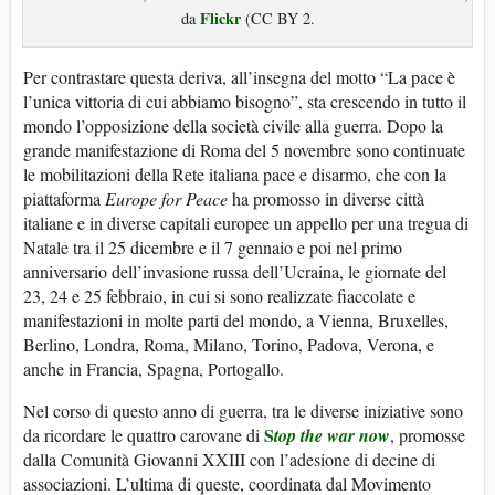
Flickr
da
(CC BY 2.
Per contrastare questa deriva, all’insegna del motto “La pace è
l’unica vittoria di cui abbiamo bisogno”, sta crescendo in tutto il
mondo l’opposizione della società civile alla guerra. Dopo la
grande manifestazione di Roma del 5 novembre sono continuate
le mobilitazioni della Rete italiana pace e disarmo, che con la
piattaforma
Europe
for
Peace
ha promosso in diverse città
italiane e in diverse capitali europee un appello per una tregua di
Natale tra il 25 dicembre e il 7 gennaio e poi nel primo
anniversario dell’invasione russa dell’Ucraina, le giornate del
23, 24 e 25 febbraio, in cui si sono realizzate fiaccolate e
manifestazioni in molte parti del mondo, a Vienna, Bruxelles,
Berlino, Londra, Roma, Milano, Torino, Padova, Verona, e
anche in Francia, Spagna, Portogallo.
Nel corso di questo anno di guerra, tra le diverse iniziative sono
S
da ricordare le quattro carovane di
top
the
war
now
, promosse
dalla Comunità Giovanni XXIII con l’adesione di decine di
associazioni. L’ultima di queste, coordinata dal Movimento