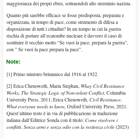
maggioranza dei propri ebrei, sottraendoli allo sterminio nazista.
Quanto più sarebbe efficace se fosse predisposta, preparata e
organizzata, in tempo di pace, come strumento di difesa a
disposizione di tutti i cittadini? In un tempo in cui la guerra
rischia di portare all’ecatombe nucleare è davvero il caso di
sostituire il vecchio motto “Se vuoi la pace, prepara la guerra”,
con ” Se vuoi la pace prepara la pace”.
Note:
[1] Primo ministro britannico dal 1916 al 1922.
[2] Erica Chenoweth, Maria Stephan,
Whay
Civil
Resistance
Works,
The
Strategic
Logic
of
Nonviolent
Conflict,
Columbia
University Press, 2011; Erica Chenoweth,
Civil
Resistance.
What
everyone
needs
to
know,
Oxford University Press, 2021.
Quest’ultimo testo è in via di pubblicazione in traduzione
italiana dall’Editrice Sonda con il titolo:
Come
risolvere
i
conflitti.
Senza
armi
e
senza
odio
con
la
resitenza
civile
(2023)
________________________________________