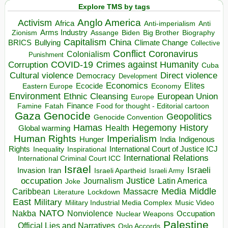
Explore TMS by tags
Anglo America
Activism
Africa
Anti-imperialism
Anti
Arms Industry
Biden
Big Brother
Zionism
Assange
Biography
Capitalism
China
BRICS
Climate Change
Bullying
Collective
Conflict
Coronavirus
Colonialism
Punishment
COVID-19
Crimes against Humanity
Corruption
Cuba
Direct violence
Cultural violence
Democracy
Development
Economics
Elites
Ecocide
Economy
Eastern Europe
Environment
European Union
Ethnic Cleansing
Europe
Finance
Food for thought - Editorial cartoon
Famine
Fatah
Gaza
Genocide
Geopolitics
Genocide Convention
Hegemony
Hamas
History
Health
Global warming
Human Rights
Imperialism
Indigenous
Hunger
India
Rights
Inspirational
International Court of Justice ICJ
Inequality
International Relations
International Criminal Court ICC
Israel
Israeli
Invasion
Iran
Israeli Apartheid
Israeli Army
occupation
Justice
Journalism
Latin America
Joke
Media
Middle
Caribbean
Massacre
Lockdown
Literature
East
Military
Military Industrial Media Complex
Music Video
NATO
Nakba
Nonviolence
Occupation
Nuclear Weapons
Palestine
Official Lies and Narratives
Oslo Accords