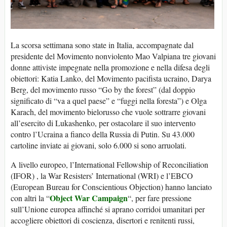
La scorsa settimana sono state in Italia, accompagnate dal
presidente del Movimento nonviolento Mao Valpiana tre giovani
donne attiviste impegnate nella promozione e nella difesa degli
obiettori: Katia Lanko, del Movimento pacifista ucraino, Darya
Berg, del movimento russo “Go by the forest” (dal doppio
significato di “va a quel paese” e “fuggi nella foresta”) e Olga
Karach, del movimento bielorusso che vuole sottrarre giovani
all’esercito di Lukashenko, per ostacolare il suo intervento
contro l’Ucraina a fianco della Russia di Putin. Su 43.000
cartoline inviate ai giovani, solo 6.000 si sono arruolati.
A livello europeo, l’International Fellowship of Reconciliation
(IFOR) , la War Resisters’ International (WRI) e l’EBCO
(European Bureau for Conscientious Objection) hanno lanciato
Object War Campaign
con altri la “
“, per fare pressione
sull’Unione europea affinché si aprano corridoi umanitari per
accogliere obiettori di coscienza, disertori e renitenti russi,