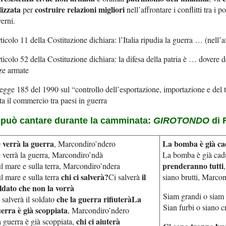
lizzata
costruire relazioni migliori
per
nell’affrontare i conflitti tra i po
erni.
rticolo 11 della Costituzione dichiara: l’Italia ripudia la guerra … (nell’a
rticolo 52 della Costituzione dichiara: la difesa della patria è … dovere d
ze armate
legge 185 del 1990 sul “controllo dell’esportazione, importazione e del 
ta il commercio tra paesi in guerra
 può cantare durante la camminata:
GIROTONDO
di 
 verrà la guerra
La bomba è già ca
, Marcondiro’ndero
 verrà la guerra, Marcondiro’ndà
La bomba è già cad
prenderanno tutti
l mare e sulla terra, Marcondiro’ndera
chi ci salverà?
il
l mare e sulla terra
Ci salverà
siano brutti, Marco
ldato che non la vorrà
Siam grandi o siam 
che la guerra rifiuterà
La
 salverà il soldato
Sian furbi o siano c
erra è già scoppiata
, Marcondiro’ndero
chi ci aiuterà
 guerra è già scoppiata,