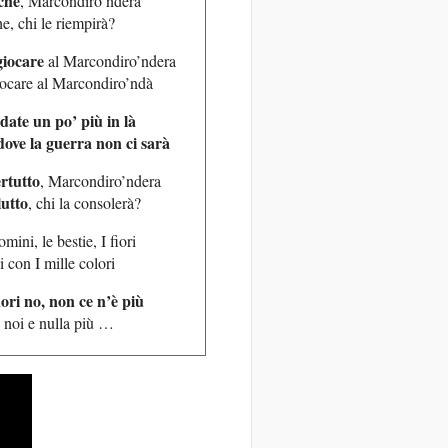
che
, Marcondiro’ndera
e, chi le riempirà?
iocare
al Marcondiro’ndera
ocare al Marcondiro’ndà
date un po’ più in là
dove la guerra non ci sarà
rtutto
, Marcondiro’ndera
lutto
, chi la consolerà?
ini, le bestie, I fiori
i con I mille colori
fiori no, non ce n’è più
i noi e nulla più …