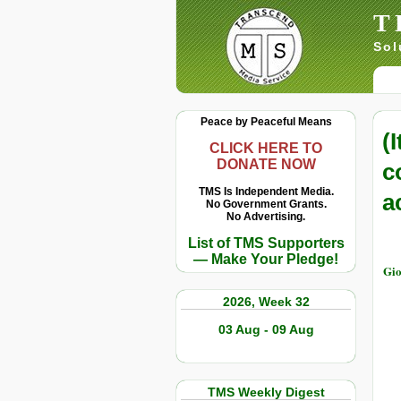
T
Sol
Peace by Peaceful Means
(
CLICK HERE TO
DONATE NOW
c
TMS Is Independent Media.
a
No Government Grants.
No Advertising.
List of TMS Supporters
— Make Your Pledge!
Gio
2026, Week 32
03 Aug - 09 Aug
TMS Weekly Digest