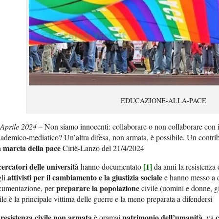
EDUCAZIONE-ALLA-PACE
 Aprile 2024
– Non siamo innocenti: collaborare o non collaborare con i
ademico-mediatico? Un’altra difesa, non armata, è possibile. Un contri
marcia della pace
a
Ciriè-Lanzo del 21/4/2024
ercatori delle università
[1]
hanno documentato
da anni la resistenza 
attivisti per il cambiamento e la giustizia sociale
gli
e hanno messo a d
preparare la popolazione
cumentazione, per
civile (uomini e donne, g
ile è la principale vittima delle guerre e la meno preparata a difendersi
resistenza civile
non armata
patrimonio dell’umanità
a
è oramai
, va