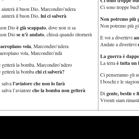
Ci sono troppe bu
Ci sono troppe buch
 aiuterà il buon Dio, Marcondiro’ndera
lui ci salverà
 aiuterà il buon Dio,
Non potremo più g
Non potremo più gi
è già scappato
uon Dio
, dove non si sa
se n’è andato
uon Dio
, chissà quando ritornerà
an
E voi a divertirvi
Andate a divertirvi
’aeroplano vola
, Marcondiro’ndera
aeroplano vola, Marcondiro’ndà
La guerra è dappe
è tutta un 
La terra
 getterà la bomba, Marcondiro’ndero
chi ci salverà?
 getterà la bomba
Ci penseranno gli uom
I boschi e le stagion
l’aviatore che non lo farà
 salva
che la bomba non getterà
 salva l’aviatore
gente, bestie e 
Di
Viventi siam rimast