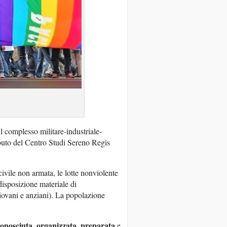
l complesso militare-industriale-
buto del Centro Studi Sereno Regis
civile non armata, le lotte nonviolente
isposizione materiale di
iovani e anziani). La popolazione
conosciuta
organizzata
preparata
,
,
e