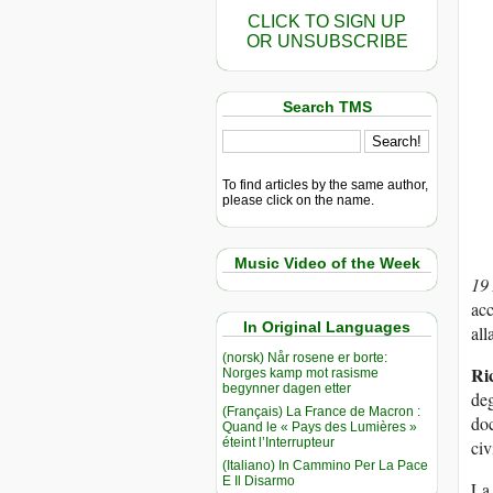
CLICK TO SIGN UP
OR UNSUBSCRIBE
Search TMS
To find articles by the same author,
please click on the name.
Music Video of the Week
19
acc
In Original Languages
all
(norsk) Når rosene er borte:
Ric
Norges kamp mot rasisme
begynner dagen etter
de
(Français) La France de Macron :
do
Quand le « Pays des Lumières »
éteint l’Interrupteur
civ
(Italiano) In Cammino Per La Pace
E Il Disarmo
L