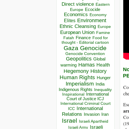
Direct violence
Eastern
Ecocide
Europe
Economics
Economy
Environment
Elites
Ethnic Cleansing
Europe
European Union
Famine
Finance
Food for
Fatah
thought - Editorial cartoon
Gaza
Genocide
Genocide Convention
Geopolitics
Global
Hamas
Health
warming
N
Hegemony
History
P
Human Rights
Hunger
Imperialism
India
Cos
Indigenous Rights
Inequality
che
Inspirational
International
Court of Justice ICJ
International Criminal Court
Ese
International
ICC
ar
Relations
Invasion
Iran
Co
Israel
Israeli Apartheid
(1
Israeli
Israeli Army