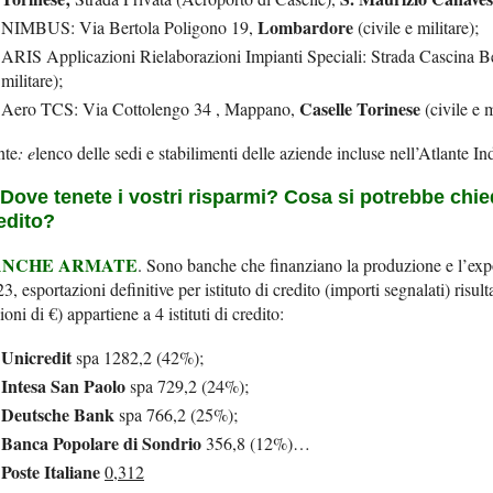
Lombardore
NIMBUS: Via Bertola Poligono 19,
(civile e militare);
ARIS Applicazioni Rielaborazioni Impianti Speciali: Strada Cascina B
militare);
Caselle Torinese
Aero TCS: Via Cottolengo 34 , Mappano,
(civile e m
nte
: e
lenco delle sedi e stabilimenti delle aziende incluse nell’Atlante
 Dove tenete i vostri risparmi? Cosa si potrebbe chiede
edito?
ANCHE ARMATE
. Sono banche che finanziano la produzione e l’expor
3, esportazioni definitive per istituto di credito (importi segnalati) risul
ioni di €) appartiene a 4 istituti di credito:
Unicredit
spa 1282,2 (42%);
Intesa San Paolo
spa 729,2 (24%);
Deutsche Bank
spa 766,2 (25%);
Banca Popolare di Sondrio
356,8 (12%)…
Poste Italiane
0,312