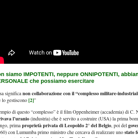
on siamo
IMPOTENTI
, neppure
ONNIPOTENTI
, abbi
ERSONALE
che possiamo esercitare
non collaborazione con il “complesso militare-industri
a significa
[2]
 lo gestiscono
”
mpio di questo “complesso” è il film Oppenheimer (accademia) di C. 
rivava l’uranio
(industria) che è servito a costruire (USA) la prima bom
proprietà privata di Leopoldo 2° del Belgio
gove
ngo, prima
, poi del
stato 
960) con Lumumba primo ministro che cercava di realizzare uno