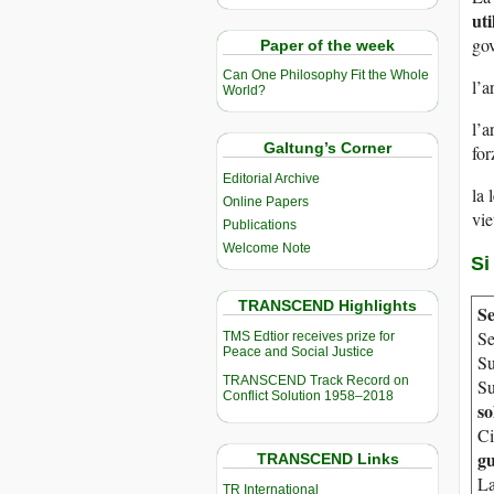
uti
gov
Paper of the week
Can One Philosophy Fit the Whole
l’a
World?
l’a
Galtung’s Corner
for
Editorial Archive
la 
Online Papers
vie
Publications
Welcome Note
Si
TRANSCEND Highlights
Se
Se
TMS Edtior receives prize for
Peace and Social Justice
Su
TRANSCEND Track Record on
Su
Conflict Solution 1958–2018
so
Ci
gu
TRANSCEND Links
La
TR International