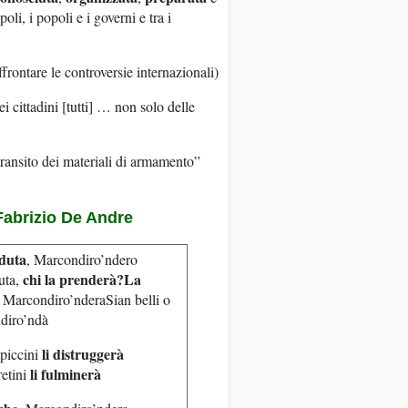
poli, i popoli e i governi e tra i
ffrontare le controversie internazionali)
ei cittadini [tutti] … non solo delle
transito dei materiali di armamento”
Fabrizio De Andre
duta
, Marcondiro’ndero
chi la prenderà?
La
uta,
, Marcondiro’nderaSian belli o
ndiro’ndà
li distruggerà
piccini
li fulminerà
retini