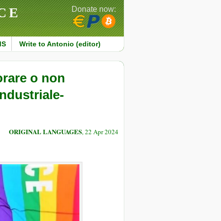
CE
Donate now:
MS
Write to Antonio (editor)
orare o non
ndustriale-
ORIGINAL LANGUAGES
, 22 Apr 2024