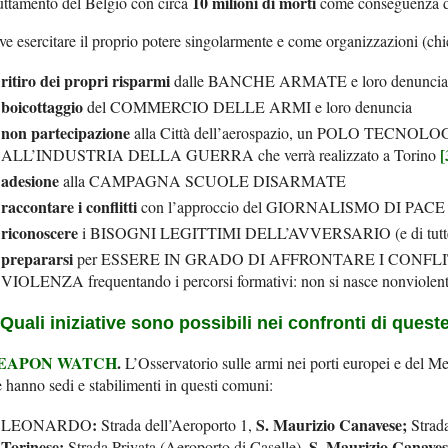
10 milioni di morti
uttamento del Belgio con circa
come conseguenza d
e esercitare il proprio potere singolarmente e come organizzazioni (chie
ritiro
dei propri risparmi
dalle BANCHE ARMATE e loro denuncia
boicottaggio
del COMMERCIO DELLE ARMI e loro denuncia
non partecipazione
alla Città dell’aerospazio, un POLO TEC
[
ALL’INDUSTRIA DELLA GUERRA che verrà realizzato a Torino
adesione
alla CAMPAGNA SCUOLE DISARMATE
raccontare i conflitti
con l’approccio del GIORNALISMO DI PACE
riconoscere
i BISOGNI LEGITTIMI DELL’AVVERSARIO (e di tutte l
prepararsi
per ESSERE IN GRADO DI AFFRONTARE I CONFL
VIOLENZA frequentando i percorsi formativi: non si nasce nonviolenti, 
 Quali iniziative sono possibili nei confronti di ques
EAPON WATCH
.
L’Osservatorio sulle armi nei porti europei e del Me
 hanno sedi e stabilimenti in questi comuni:
:
S. Maurizio Canavese;
LEONARDO
Strada dell’Aeroporto 1,
Strad
Torinese;
S. Maurizio Canaves
Strada Privata (Aeroporto di Caselle),