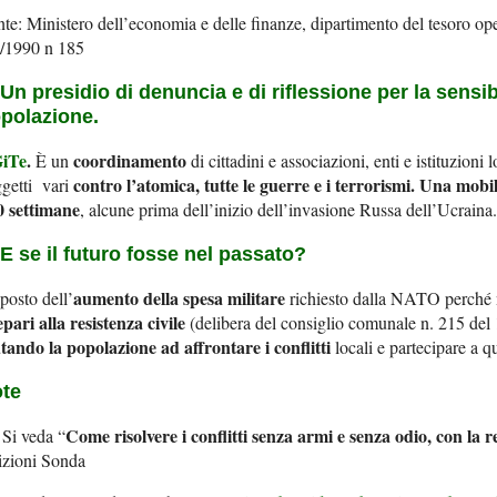
te: Ministero dell’economia e delle finanze, dipartimento del tesoro oper
7/1990 n 185
 Un
presidio di denuncia e di riflessione
per la sensib
polazione.
iTe
.
coordinamento
È un
di cittadini e associazioni, enti e istituzioni 
contro l’atomica, tutte le guerre e i terrorismi. Una mobil
getti vari
0 settimane
, alcune prima dell’inizio dell’invasione Russa dell’Ucraina.
 E se il futuro fosse nel passato?
aumento della spesa militare
posto dell’
richiesto dalla NATO perché n
pari alla resistenza civile
(delibera del consiglio comunale n. 215 del
tando la popolazione ad affrontare i conflitti
locali e partecipare a qu
te
Come risolvere i conflitti senza armi e senza odio, con la re
Si veda “
izioni Sonda