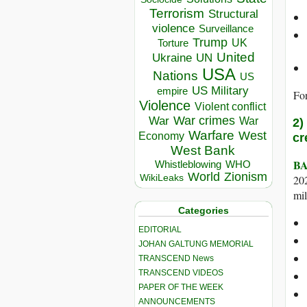
Terrorism
Structural
violence
Surveillance
Trump
UK
Torture
United
Ukraine
UN
USA
Nations
US
US Military
empire
Fo
Violence
Violent conflict
War crimes
War
War
2)
Warfare
West
Economy
cr
West Bank
B
Whistleblowing
WHO
World
Zionism
202
WikiLeaks
mil
Categories
EDITORIAL
JOHAN GALTUNG MEMORIAL
TRANSCEND News
TRANSCEND VIDEOS
PAPER OF THE WEEK
ANNOUNCEMENTS