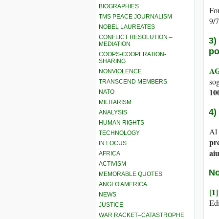
BIOGRAPHIES
Fon
TMS PEACE JOURNALISM
9/
NOBEL LAUREATES
CONFLICT RESOLUTION –
3)
MEDIATION
po
COOPS-COOPERATION-
SHARING
AG
NONVIOLENCE
sog
TRANSCEND MEMBERS
10
NATO
MILITARISM
4)
ANALYSIS
HUMAN RIGHTS
Al 
TECHNOLOGY
pre
IN FOCUS
aiu
AFRICA
ACTIVISM
No
MEMORABLE QUOTES
ANGLO AMERICA
[1]
NEWS
Ed
JUSTICE
WAR RACKET–CATASTROPHE