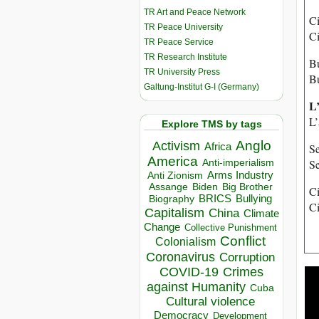
TR Art and Peace Network
Ci
TR Peace University
Ci
TR Peace Service
TR Research Institute
B
TR University Press
B
Galtung-Institut G-I (Germany)
L
L’
Explore TMS by tags
Anglo
Activism
Africa
Se
America
Se
Anti-imperialism
Arms Industry
Anti Zionism
Biden
Big Brother
Assange
Ci
BRICS
Bullying
Biography
Ci
Capitalism
China
Climate
Change
Collective Punishment
Conflict
Colonialism
Coronavirus
Corruption
COVID-19
Crimes
against Humanity
Cuba
Cultural violence
Democracy
Development