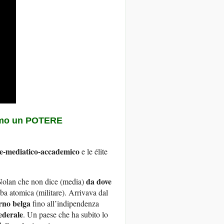
amo un
POTERE
ale-mediatico-accademico
e le élite
da dove
Nolan che non dice (media)
ba atomica (militare). Arrivava dal
rno belga
fino all’indipendenza
federale
. Un paese che ha subito lo