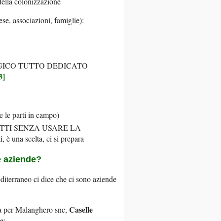
ella colonizzazione
se, associazioni, famiglie):
NOLOGICO TUTTO DEDICATO
3]
e parti in campo)
ITTI SENZA USARE LA
è una scelta, ci si prepara
te aziende?
diterraneo ci dice che ci sono aziende
Caselle
a per Malanghero snc,
e
;