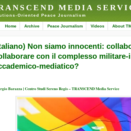
RANSCEND MEDIA SERVI
utions-Oriented Peace Journalism
Home
Archive
Peace Journalism
Videos
About T
Italiano) Non siamo innocenti: collab
ollaborare con il complesso militare-i
ccademico-mediatico?
rgio Barazza | Centro Studi Sereno Regis – TRANSCEND Media Service