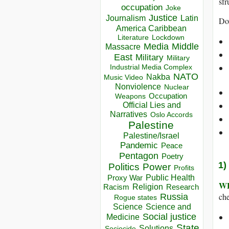
sfr
occupation
Joke
Justice
Journalism
Latin
Dov
America Caribbean
Lockdown
Literature
Media
Middle
Massacre
East
Military
Military
Industrial Media Complex
NATO
Nakba
Music Video
Nonviolence
Nuclear
Occupation
Weapons
Official Lies and
Narratives
Oslo Accords
Palestine
Palestine/Israel
Pandemic
Peace
Pentagon
Poetry
1)
Politics
Power
Profits
Public Health
Proxy War
W
Racism
Religion
Research
che
Russia
Rogue states
Science
Science and
Social justice
Medicine
State
Solutions
Sociocide